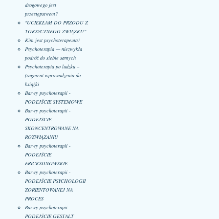
drogowego jest
przestępstwem?
"UCIEKŁAM DO PRZODU Z
TOKSYCZNEGO ZWIĄZKU"
Kim jest psychoterapeuta?
Psychoterapia — niezwykła
podróż do siebie samych
Psychoterapia po ludzku –
fragment wprowadzenia do
książki
Barwy psychoterapii -
PODEJŚCIE SYSTEMOWE
Barwy psychoterapii -
PODEJŚCIE
SKONCENTROWANE NA
ROZWIĄZANIU
Barwy psychoterapii -
PODEJŚCIE
ERICKSONOWSKIE
Barwy psychoterapii -
PODEJŚCIE PSYCHOLOGII
ZORIENTOWANEJ NA
PROCES
Barwy psychoterapii -
PODEJŚCIE GESTALT