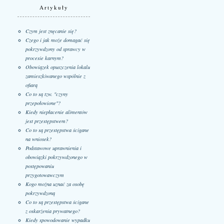
Artykuły
Czym jest znęcanie się?
Czego i jak może domagać się
pokrzywdzony od sprawcy w
procesie karnym?
Obowiązek opuszczenia lokalu
zamieszkiwanego wspólnie z
ofiarą
Co to są tzw. "czyny
przepołowione"?
Kiedy niepłacenie alimentów
jest przestępstwem?
Co to są przestępstwa ścigane
na wniosek?
Podstawowe uprawnienia i
obowiązki pokrzywdzonego w
postępowaniu
przygotowawczym
Kogo można uznać za osobę
pokrzywdzoną
Co to są przestępstwa ścigane
z oskarżenia prywatnego?
Kiedy spowodowanie wypadku