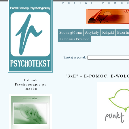
Portal Pomo
Strona główna
Artykuły
Książki
Baza in
Kampania Przemoc
Szukaj w portalu
"3xE" - E-POMOC, E-WOL
E-book
Psychoterapia po
ludzku