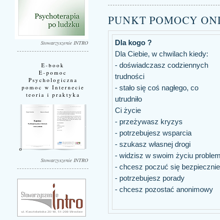
PUNKT POMOCY ON
Dla kogo ?
Stowarzyszenie INTRO
Dla Ciebie, w chwilach kiedy:
- doświadczasz codziennych
E-book
E-pomoc
trudności
Psychologiczna
pomoc w Internecie
- stało się coś nagłego, co
teoria i praktyka
utrudniło
Ci życie
- przeżywasz kryzys
- potrzebujesz wsparcia
- szukasz własnej drogi
- widzisz w swoim życiu proble
Stowarzyszenie INTRO
- chcesz poczuć się bezpiecznie
- potrzebujesz porady
- chcesz pozostać anonimowy