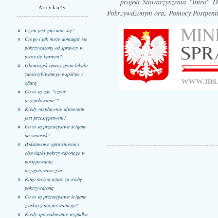
projekt Stowarzyszenia "Intro
Artykuły
Pokrzywdzonym oraz Pomocy Postpenite
Czym jest znęcanie się?
Czego i jak może domagać się
pokrzywdzony od sprawcy w
procesie karnym?
Obowiązek opuszczenia lokalu
zamieszkiwanego wspólnie z
ofiarą
Co to są tzw. "czyny
przepołowione"?
Kiedy niepłacenie alimentów
jest przestępstwem?
Co to są przestępstwa ścigane
na wniosek?
Podstawowe uprawnienia i
obowiązki pokrzywdzonego w
postępowaniu
przygotowawczym
Kogo można uznać za osobę
pokrzywdzoną
Co to są przestępstwa ścigane
z oskarżenia prywatnego?
Kiedy spowodowanie wypadku