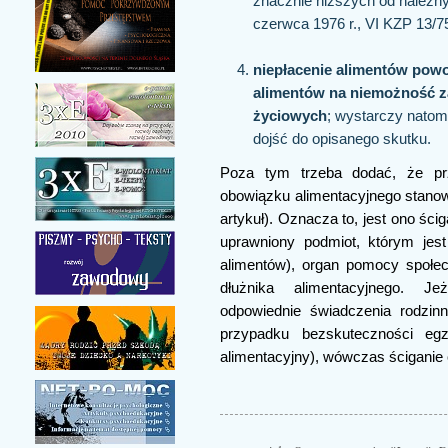
znacznie niższych od należny
czerwca 1976 r., VI KZP 13/7
niepłacenie alimentów powo
alimentów na niemożność 
życiowych
; wystarczy natom
dojść do opisanego skutku.
Poza tym trzeba dodać, że pr
obowiązku alimentacyjnego stanow
artykuł). Oznacza to, jest ono śc
uprawniony podmiot, którym jes
alimentów), organ pomocy społec
dłużnika alimentacyjnego. J
odpowiednie świadczenia rodzin
przypadku bezskuteczności egz
alimentacyjny), wówczas ściganie 