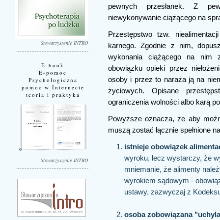
pewnych przesłanek. Z pew
niewykonywanie ciążącego na spr
Przestępstwo tzw. niealimentac
Stowarzyszenie INTRO
karnego. Zgodnie z nim, dopusz
wykonania ciążącego na nim 
E-book
obowiązku opieki przez niełożeni
E-pomoc
osoby i przez to naraża ją na n
Psychologiczna
pomoc w Internecie
życiowych. Opisane przestęp
teoria i praktyka
ograniczenia wolności albo karą po
Powyższe oznacza, że aby można 
muszą zostać łącznie spełnione na
istnieje obowiązek alimenta
wyroku, lecz wystarczy, że w
Stowarzyszenie INTRO
mniemanie, że alimenty należ
wyrokiem sądowym - obowiąze
ustawy, zazwyczaj z Kodeksu
osoba zobowiązana "uchyla 