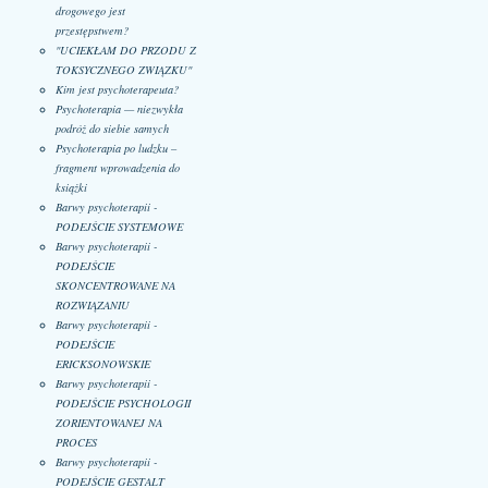
drogowego jest
przestępstwem?
"UCIEKŁAM DO PRZODU Z
TOKSYCZNEGO ZWIĄZKU"
Kim jest psychoterapeuta?
Psychoterapia — niezwykła
podróż do siebie samych
Psychoterapia po ludzku –
fragment wprowadzenia do
książki
Barwy psychoterapii -
PODEJŚCIE SYSTEMOWE
Barwy psychoterapii -
PODEJŚCIE
SKONCENTROWANE NA
ROZWIĄZANIU
Barwy psychoterapii -
PODEJŚCIE
ERICKSONOWSKIE
Barwy psychoterapii -
PODEJŚCIE PSYCHOLOGII
ZORIENTOWANEJ NA
PROCES
Barwy psychoterapii -
PODEJŚCIE GESTALT