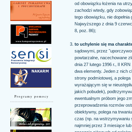
od obowiązku łożenia na utrz
zachodzi wtedy, gdy zobowi
tego obowiązku, nie dopełnia 
Najwyższego z dnia 9 czerwc
8, poz. 86);
to uchylenie się ma charak
sądowymi, przez "uporczywoś
powtarzalne, nacechowane złą
dnia 27 lutego 1996 r., II KR
dwa elementy. Jeden z nich 
strony podmiotowej, a poleg
wyrażającym się w nieustępli
jakich pobudek), podtrzymyw
Programy pomocy
ewentualnym próbom jego zmi
przeprowadzenia rozmów ostrz
obiektywny, polega na trwani
czas (np. na wstrzymywaniu s
najmniej przez 3 miesiące lub