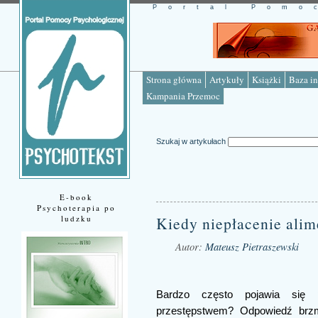
Portal Pomo
Strona główna
Artykuły
Książki
Baza in
Kampania Przemoc
Szukaj w artykułach
E-book
Psychoterapia po
ludzku
Kiedy niepłacenie alim
Autor:
Mateusz Pietraszewski
Źródło: www.psychotekst.pl
Bardzo często pojawia się p
przestępstwem? Odpowiedź brzmi