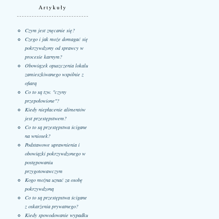
Artykuły
Czym jest znęcanie się?
Czego i jak może domagać się
pokrzywdzony od sprawcy w
procesie karnym?
Obowiązek opuszczenia lokalu
zamieszkiwanego wspólnie z
ofiarą
Co to są tzw. "czyny
przepołowione"?
Kiedy niepłacenie alimentów
jest przestępstwem?
Co to są przestępstwa ścigane
na wniosek?
Podstawowe uprawnienia i
obowiązki pokrzywdzonego w
postępowaniu
przygotowawczym
Kogo można uznać za osobę
pokrzywdzoną
Co to są przestępstwa ścigane
z oskarżenia prywatnego?
Kiedy spowodowanie wypadku