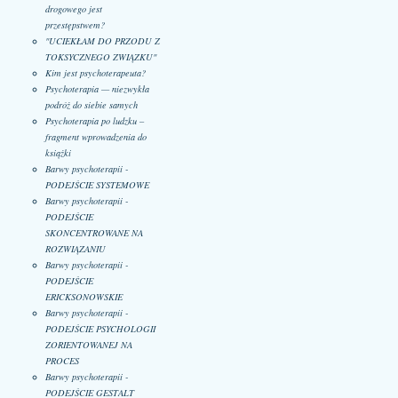
drogowego jest
przestępstwem?
"UCIEKŁAM DO PRZODU Z
TOKSYCZNEGO ZWIĄZKU"
Kim jest psychoterapeuta?
Psychoterapia — niezwykła
podróż do siebie samych
Psychoterapia po ludzku –
fragment wprowadzenia do
książki
Barwy psychoterapii -
PODEJŚCIE SYSTEMOWE
Barwy psychoterapii -
PODEJŚCIE
SKONCENTROWANE NA
ROZWIĄZANIU
Barwy psychoterapii -
PODEJŚCIE
ERICKSONOWSKIE
Barwy psychoterapii -
PODEJŚCIE PSYCHOLOGII
ZORIENTOWANEJ NA
PROCES
Barwy psychoterapii -
PODEJŚCIE GESTALT