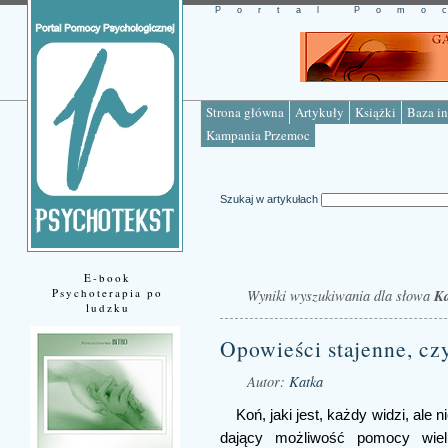
Portal Pomo
Strona główna
Artykuły
Książki
Baza in
Kampania Przemoc
Szukaj w artykułach
E-book
Psychoterapia po
Wyniki wyszukiwania dla słowa
Ka
ludzku
Opowieści stajenne, czy
Autor:
Katka
Koń, jaki jest, każdy widzi, ale
dający możliwość pomocy wie