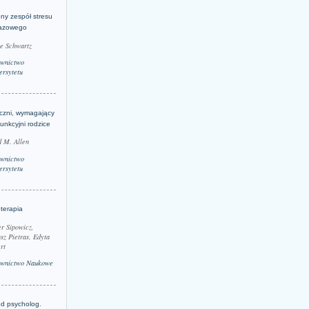
ny zespół stresu
azowego
le Schwartz
wnictwo
rsytetu
yczni, wymagający
funkcyjni rodzice
 M. Allen
wnictwo
rsytetu
terapia
r Sipowicz,
sz Pietras, Edyta
rt
wnictwo Naukowe
d psycholog.