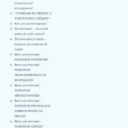
drogowego jest
przestępstwem?
"UCIEKŁAM DO PRZODU Z
TOKSYCZNEGO ZWIĄZKU"
Kim jest psychoterapeuta?
Psychoterapia — niezwykła
podróż do siebie samych
Psychoterapia po ludzku –
fragment wprowadzenia do
książki
Barwy psychoterapii -
PODEJŚCIE SYSTEMOWE
Barwy psychoterapii -
PODEJŚCIE
SKONCENTROWANE NA
ROZWIĄZANIU
Barwy psychoterapii -
PODEJŚCIE
ERICKSONOWSKIE
Barwy psychoterapii -
PODEJŚCIE PSYCHOLOGII
ZORIENTOWANEJ NA
PROCES
Barwy psychoterapii -
PODEJŚCIE GESTALT