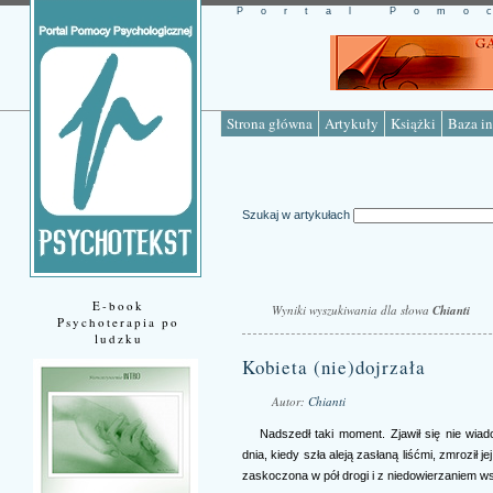
Portal Pomo
Strona główna
Artykuły
Książki
Baza in
Szukaj w artykułach
E-book
Wyniki wyszukiwania dla słowa
Chianti
Psychoterapia po
ludzku
Kobieta (nie)dojrzała
Autor:
Chianti
Nadszedł taki moment. Zjawił się nie wia
dnia, kiedy szła aleją zasłaną liśćmi, zmroził j
zaskoczona w pół drogi i z niedowierzaniem ws