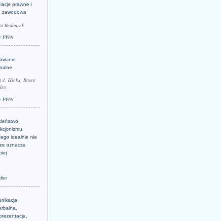
lacje prawne i
a zawodowa
ta Bednarek
e PWN
lowanie
inalne
a J. Hicks, Bruce
les
e PWN
kleństwo
kcjonizmu.
ego idealnie nie
ze oznacza
piej
dno
nikacja
erbalna.
prezentacja,