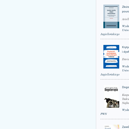
Złożo
pour
Ariel
Wyda
Uniwe
Jagiellońskiego
Kryt
i dys
David
Wyda
Uniwe
Jagiellońskiego
Dogo
Kaspe
Tadeu
Najbe
Wyda
PWN
Zawó