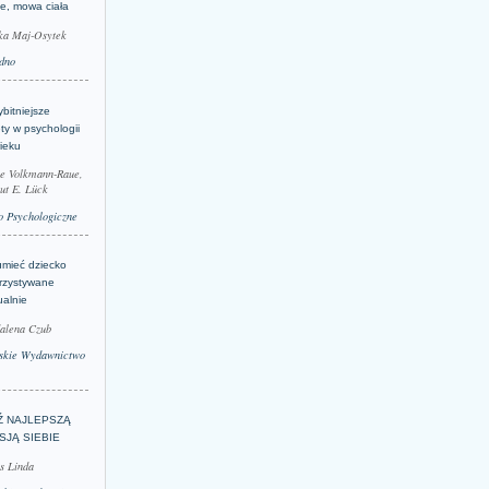
je, mowa ciała
ka Maj-Osytek
dno
bitniejsze
ty w psychologii
ieku
le Volkmann-Raue,
ut E. Lück
 Psychologiczne
umieć dziecko
rzystywane
ualnie
alena Czub
skie Wydawnictwo
Ź NAJLEPSZĄ
SJĄ SIEBIE
s Linda