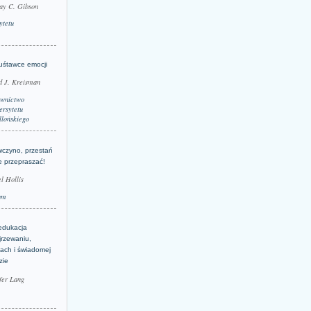
ay C. Gibson
ytetu
uśtawce emocji
d J. Kreisman
wnictwo
rsytetu
llońskiego
wczyno, przestań
e przepraszać!
l Hollis
um
edukacja
jrzewaniu,
jach i świadomej
zie
fer Lang