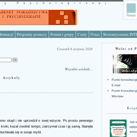
cy Psychologicznej
formacji
Programy pomocy
Forum i grupy
Czaty
O nas
Stowarzyszenie IN
Wolni od 
Czwartek 6 sierpnia 2026
Wszystkie artykuły...
Artykuły
Punkt konsultacyj
E-mail
Punkt Konsultacy
Wrocław
Ksią
domo skąd i nie uprzedził o swej wizycie. Po prostu pewnego
Jak w
ej kroki, kazał zwolnić tempo, zatrzymał czas i ją samą. Stanęła
wpływ
emoc
łuchiwała się w swoje myśli.