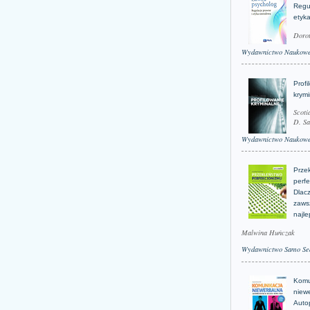
Regu
etyk
Doro
Wydawnictwo Naukow
Profi
krym
Scoti
D. Sa
Wydawnictwo Naukow
Prze
perfe
Dlacz
zaws
najle
Malwina Huńczak
Wydawnictwo Samo Se
Komu
niew
Auto