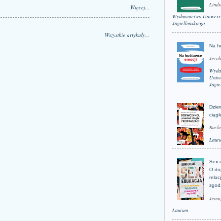
Linds
Więcej...
Wydawnictwo Uniwers
Jagiellońskiego
Wszystkie artykuły...
Na h
Jerol
Wyda
Uniwe
Jagie
Dzie
ciągl
Rache
Laur
Sex 
O do
relac
zgod
Jenni
Laurum