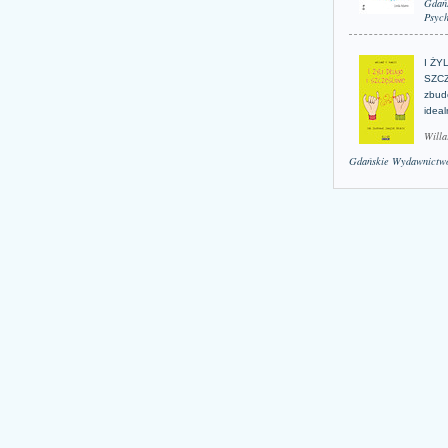
Gdań
Psych
I ŻY
SZCZ
zbud
idea
Willa
Gdańskie Wydawnictwo