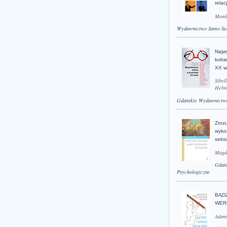
relac
Moni
Wydawnictwo Samo Se
Najwy
kobie
XX w
Sibyl
Helm
Gdańskie Wydawnictwo
Zroz
wyko
seks
Magd
Gdań
Psychologiczne
BĄD
WER
Adam