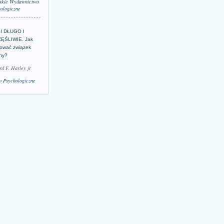
skie Wydawnictwo
ologiczne
LI DŁUGO I
ĘŚLIWIE. Jak
ować związek
lny?
rd F. Harley jr
 Psychologiczne