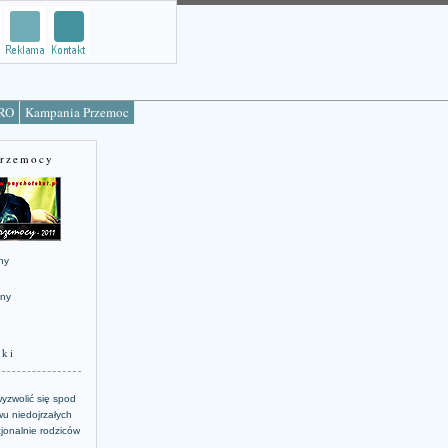
TRO
Kampania Przemoc
Przemocy
ny
jny
żki
yzwolić się spod
u niedojrzałych
jonalnie rodziców