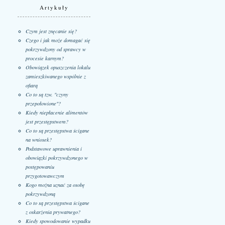
Artykuły
Czym jest znęcanie się?
Czego i jak może domagać się
pokrzywdzony od sprawcy w
procesie karnym?
Obowiązek opuszczenia lokalu
zamieszkiwanego wspólnie z
ofiarą
Co to są tzw. "czyny
przepołowione"?
Kiedy niepłacenie alimentów
jest przestępstwem?
Co to są przestępstwa ścigane
na wniosek?
Podstawowe uprawnienia i
obowiązki pokrzywdzonego w
postępowaniu
przygotowawczym
Kogo można uznać za osobę
pokrzywdzoną
Co to są przestępstwa ścigane
z oskarżenia prywatnego?
Kiedy spowodowanie wypadku