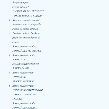
drogowego jest
przestępstwem?
"UCIEKŁAM DO PRZODU Z
TOKSYCZNEGO ZWIĄZKU"
Kim jest psychoterapeuta?
Psychoterapia — niezwykła
podróż do siebie samych
Psychoterapia po ludzku –
fragment wprowadzenia do
książki
Barwy psychoterapii -
PODEJŚCIE SYSTEMOWE
Barwy psychoterapii -
PODEJŚCIE
SKONCENTROWANE NA
ROZWIĄZANIU
Barwy psychoterapii -
PODEJŚCIE
ERICKSONOWSKIE
Barwy psychoterapii -
PODEJŚCIE PSYCHOLOGII
ZORIENTOWANEJ NA
PROCES
Barwy psychoterapii -
PODEJŚCIE GESTALT