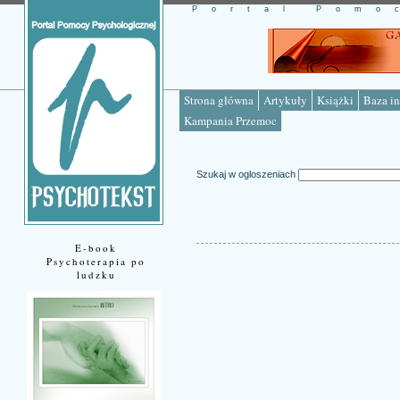
Portal Pomo
Strona główna
Artykuły
Książki
Baza in
Kampania Przemoc
Szukaj w ogloszeniach
E-book
Psychoterapia po
ludzku