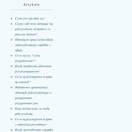
Artykuły
Czym jest znęcanie się?
Czego i jak może domagać się
pokrzywdzony od sprawcy w
procesie karnym?
Obowiązek opuszczenia lokalu
zamieszkiwanego wspólnie z
ofiarą
Co to są tzw. "czyny
przepołowione"?
Kiedy niepłacenie alimentów
jest przestępstwem?
Co to są przestępstwa ścigane
na wniosek?
Podstawowe uprawnienia i
obowiązki pokrzywdzonego w
postępowaniu
przygotowawczym
Kogo można uznać za osobę
pokrzywdzoną
Co to są przestępstwa ścigane
z oskarżenia prywatnego?
Kiedy spowodowanie wypadku