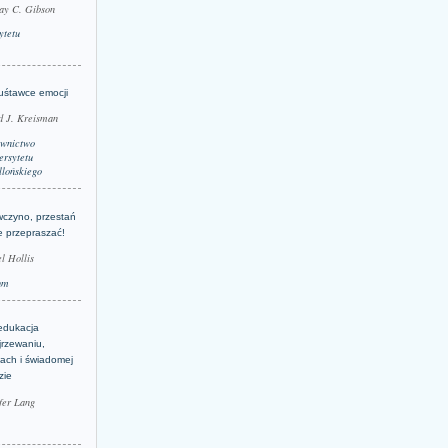
ay C. Gibson
ytetu
uśtawce emocji
d J. Kreisman
wnictwo
rsytetu
llońskiego
wczyno, przestań
e przepraszać!
l Hollis
um
edukacja
jrzewaniu,
jach i świadomej
zie
fer Lang