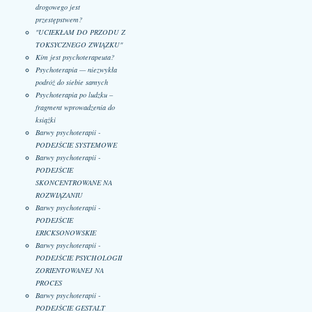
drogowego jest
przestępstwem?
"UCIEKŁAM DO PRZODU Z
TOKSYCZNEGO ZWIĄZKU"
Kim jest psychoterapeuta?
Psychoterapia — niezwykła
podróż do siebie samych
Psychoterapia po ludzku –
fragment wprowadzenia do
książki
Barwy psychoterapii -
PODEJŚCIE SYSTEMOWE
Barwy psychoterapii -
PODEJŚCIE
SKONCENTROWANE NA
ROZWIĄZANIU
Barwy psychoterapii -
PODEJŚCIE
ERICKSONOWSKIE
Barwy psychoterapii -
PODEJŚCIE PSYCHOLOGII
ZORIENTOWANEJ NA
PROCES
Barwy psychoterapii -
PODEJŚCIE GESTALT