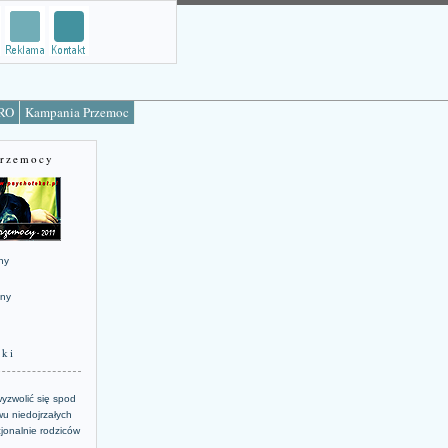
TRO
Kampania Przemoc
Przemocy
ny
jny
żki
yzwolić się spod
u niedojrzałych
jonalnie rodziców