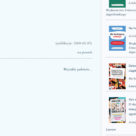
Linds
Wydawnictwo Uniwers
Jagiellońskiego
Na h
Jerol
(publikacja: 2009-02-05)
Wyda
Uniwe
<< powrót
Jagie
Dzie
Wszystkie gabinety...
ciągl
Rache
Laur
Sex 
O do
relac
zgod
Jenni
Laurum