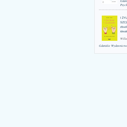
Gdań
Psych
I ŻY
SZCZ
zbud
idea
Willa
Gdańskie Wydawnictwo