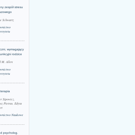
ny zespół stresu
azowego
le Schwartz
wnictwo
rsytetu
yczni, wymagający
funkcyjni rodzice
 M. Allen
wnictwo
rsytetu
terapia
r Sipowicz,
sz Pietras, Edyta
rt
wnictwo Naukowe
d psycholog.