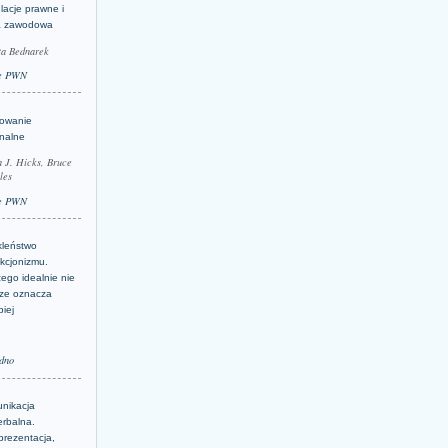
lacje prawne i
a zawodowa
ta Bednarek
e PWN
lowanie
inalne
a J. Hicks, Bruce
les
e PWN
kleństwo
kcjonizmu.
ego idealnie nie
ze oznacza
piej
dno
nikacja
erbalna.
prezentacja,