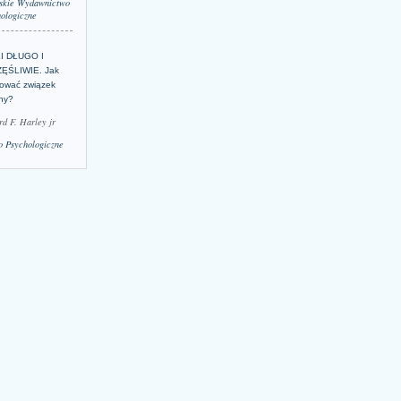
skie Wydawnictwo
ologiczne
LI DŁUGO I
ĘŚLIWIE. Jak
ować związek
lny?
rd F. Harley jr
 Psychologiczne