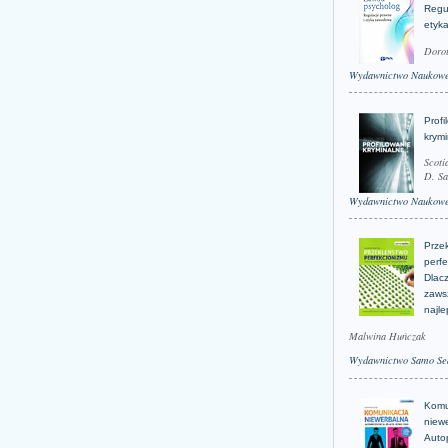
Regu
etyk
Doro
Wydawnictwo Naukow
Profi
krym
Scoti
D. Sa
Wydawnictwo Naukow
Prze
perfe
Dlacz
zaws
najle
Malwina Huńczak
Wydawnictwo Samo Se
Komu
niew
Auto