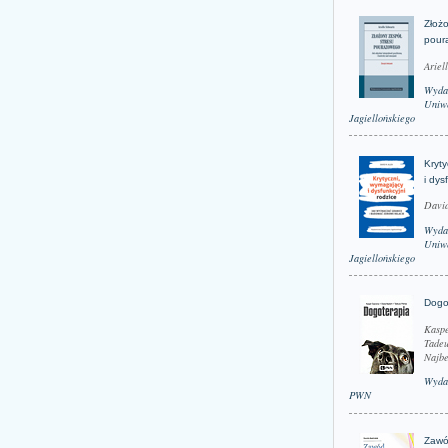
Złożo
pour
Ariel
Wyda
Uniwe
Jagiellońskiego
Kryt
i dys
David
Wyda
Uniwe
Jagiellońskiego
Dogo
Kaspe
Tadeu
Najbe
Wyda
PWN
Zawó