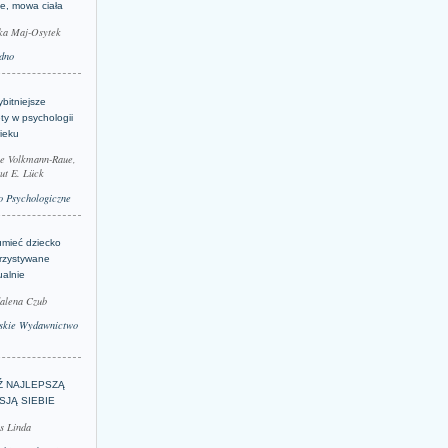
je, mowa ciała
ka Maj-Osytek
dno
bitniejsze
ty w psychologii
ieku
le Volkmann-Raue,
ut E. Lück
 Psychologiczne
umieć dziecko
rzystywane
ualnie
alena Czub
skie Wydawnictwo
Ź NAJLEPSZĄ
SJĄ SIEBIE
s Linda