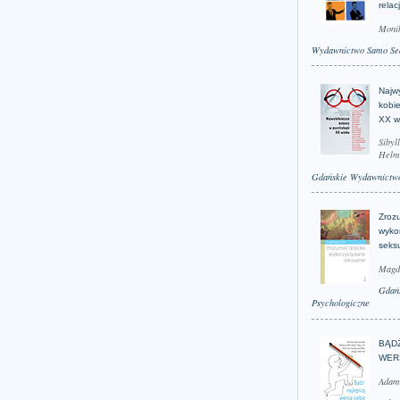
relac
Moni
Wydawnictwo Samo Se
Najwy
kobie
XX w
Sibyl
Helm
Gdańskie Wydawnictwo
Zroz
wyko
seks
Magd
Gdań
Psychologiczne
BĄD
WER
Adam