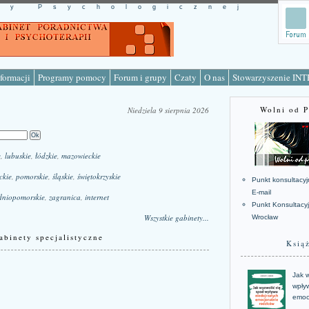
cy Psychologicznej
formacji
Programy pomocy
Forum i grupy
Czaty
O nas
Stowarzyszenie IN
Wolni od 
Niedziela 9 sierpnia 2026
e
,
lubuskie
,
łódzkie
,
mazowieckie
ckie
,
pomorskie
,
śląskie
,
świętokrzyskie
Punkt konsultacyj
E-mail
dniopomorskie
,
zagranica
,
internet
Punkt Konsultacy
Wszystkie gabinety...
Wrocław
abinety specjalistyczne
Ksią
Jak w
wpływ
emoc