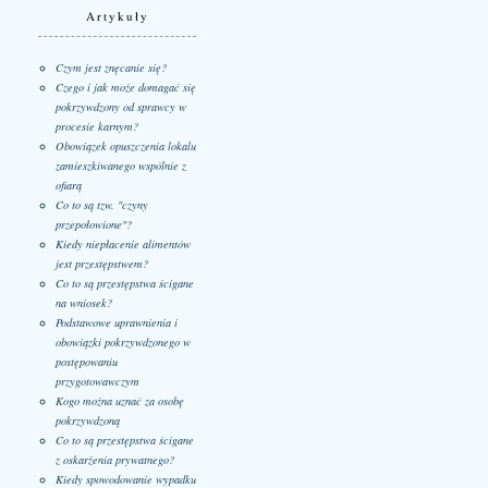
Artykuły
Czym jest znęcanie się?
Czego i jak może domagać się
pokrzywdzony od sprawcy w
procesie karnym?
Obowiązek opuszczenia lokalu
zamieszkiwanego wspólnie z
ofiarą
Co to są tzw. "czyny
przepołowione"?
Kiedy niepłacenie alimentów
jest przestępstwem?
Co to są przestępstwa ścigane
na wniosek?
Podstawowe uprawnienia i
obowiązki pokrzywdzonego w
postępowaniu
przygotowawczym
Kogo można uznać za osobę
pokrzywdzoną
Co to są przestępstwa ścigane
z oskarżenia prywatnego?
Kiedy spowodowanie wypadku