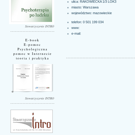
ulica: RAKOWIECKA 1/3 LOK3
miasto:
Warszawa
województwo:
mazowieckie
telefon: 0 501 199 034
Stowarzyszenie INTRO
www:
e-mail:
E-book
E-pomoc
Psychologiczna
pomoc w Internecie
teoria i praktyka
Stowarzyszenie INTRO