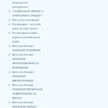
drogowego jest
przestępstwem?
"UCIEKŁAM DO PRZODU Z
TOKSYCZNEGO ZWIĄZKU"
Kim jest psychoterapeuta?
Psychoterapia — niezwykła
podróż do siebie samych
Psychoterapia po ludzku –
fragment wprowadzenia do
książki
Barwy psychoterapii -
PODEJŚCIE SYSTEMOWE
Barwy psychoterapii -
PODEJŚCIE
SKONCENTROWANE NA
ROZWIĄZANIU
Barwy psychoterapii -
PODEJŚCIE
ERICKSONOWSKIE
Barwy psychoterapii -
PODEJŚCIE PSYCHOLOGII
ZORIENTOWANEJ NA
PROCES
Barwy psychoterapii -
PODEJŚCIE GESTALT