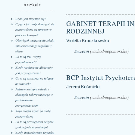
Artykuły
Czym jest znęcanie się?
GABINET TERAPII I
Czego i jak może domagać się
RODZINNEJ
pokrzywdzony od sprawcy w
procesie karnym?
Violetta Kruczkowska
Obowiązek opuszczenia lokalu
zamieszkiwanego wspólnie z
Szczecin
(zachodniopomorskie)
ofiarą
Co to są tzw. "czyny
przepołowione"?
Kiedy niepłacenie alimentów
jest przestępstwem?
BCP Instytut Psychote
Co to są przestępstwa ścigane
na wniosek?
Jeremi Kośmicki
Podstawowe uprawnienia i
obowiązki pokrzywdzonego w
Szczecin
(zachodniopomorskie)
postępowaniu
przygotowawczym
Kogo można uznać za osobę
pokrzywdzoną
Co to są przestępstwa ścigane
z oskarżenia prywatnego?
Kiedy spowodowanie wypadku