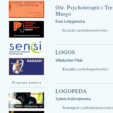
Ośr. Psychoterapii i T
Margo
Ewa Łodygowska
Szczecin
(zachodniopomorskie)
LOGOS
Władysław Pitak
Koszalin
(zachodniopomorskie)
Programy pomocy
LOGOPEDA
Sylwia Andrzejewska
Świnoujście
(zachodniopomorskie)