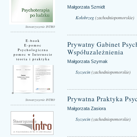
Małgorzata Szmidt
Kołobrzeg
(zachodniopomorskie)
Stowarzyszenie INTRO
E-book
Prywatny Gabinet Psych
E-pomoc
Współuzależnienia
Psychologiczna
pomoc w Internecie
teoria i praktyka
Małgorzata Szymak
Szczecin
(zachodniopomorskie)
Prywatna Praktyka Psy
Stowarzyszenie INTRO
Małgorzata Zasiora
Szczecin
(zachodniopomorskie)