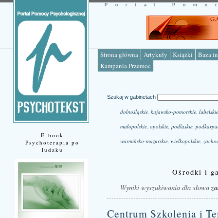
Portal Pomo
Strona główna
Artykuły
Książki
Baza in
Kampania Przemoc
Szukaj w gabinetach
dolnośląskie
,
kujawsko-pomorskie
,
lubelski
małopolskie
,
opolskie
,
podlaskie
,
podkarpa
E-book
warmińsko-mazurskie
,
wielkopolskie
,
zacho
Psychoterapia po
ludzku
Ośrodki i ga
Wyniki wyszukiwania dla słowa
za
Centrum Szkolenia i Te