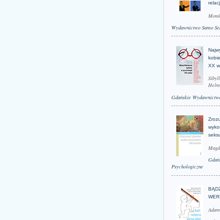
relac
Moni
Wydawnictwo Samo Se
Najwy
kobie
XX w
Sibyl
Helm
Gdańskie Wydawnictwo
Zroz
wyko
seks
Magd
Gdań
Psychologiczne
BĄD
WER
Adam