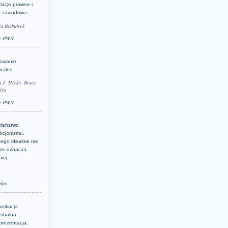
lacje prawne i
a zawodowa
ta Bednarek
e PWN
lowanie
inalne
a J. Hicks, Bruce
les
e PWN
kleństwo
kcjonizmu.
ego idealnie nie
ze oznacza
piej
dno
nikacja
erbalna.
prezentacja,