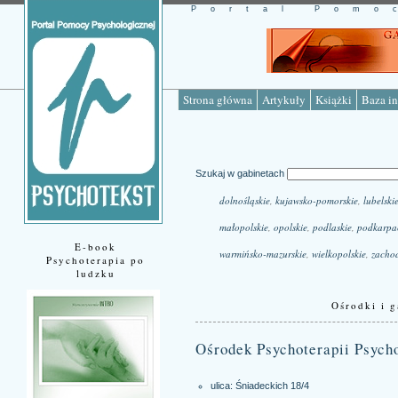
Portal Pomo
Strona główna
Artykuły
Książki
Baza in
Szukaj w gabinetach
dolnośląskie
,
kujawsko-pomorskie
,
lubelski
małopolskie
,
opolskie
,
podlaskie
,
podkarpa
E-book
warmińsko-mazurskie
,
wielkopolskie
,
zacho
Psychoterapia po
ludzku
Ośrodki i g
Ośrodek Psychoterapii Psyc
ulica: Śniadeckich 18/4