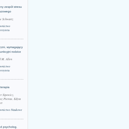
ny zespół stresu
azowego
le Schwartz
wnictwo
rsytetu
yczni, wymagający
funkcyjni rodzice
 M. Allen
wnictwo
rsytetu
terapia
r Sipowicz,
sz Pietras, Edyta
rt
wnictwo Naukowe
d psycholog.