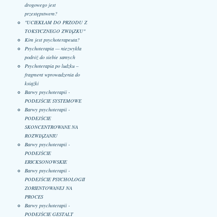
drogowego jest
przestępstwem?
"UCIEKŁAM DO PRZODU Z
TOKSYCZNEGO ZWIĄZKU"
Kim jest psychoterapeuta?
Psychoterapia — niezwykła
podróż do siebie samych
Psychoterapia po ludzku –
fragment wprowadzenia do
książki
Barwy psychoterapii -
PODEJŚCIE SYSTEMOWE
Barwy psychoterapii -
PODEJŚCIE
SKONCENTROWANE NA
ROZWIĄZANIU
Barwy psychoterapii -
PODEJŚCIE
ERICKSONOWSKIE
Barwy psychoterapii -
PODEJŚCIE PSYCHOLOGII
ZORIENTOWANEJ NA
PROCES
Barwy psychoterapii -
PODEJŚCIE GESTALT