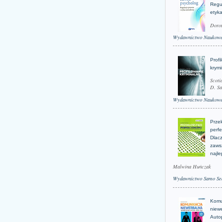
Regu
etyk
Doro
Wydawnictwo Naukow
Profi
krym
Scoti
D. Sa
Wydawnictwo Naukow
Prze
perfe
Dlacz
zaws
najle
Malwina Huńczak
Wydawnictwo Samo Se
Komu
niew
Auto