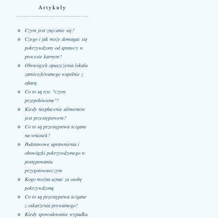
Artykuły
Czym jest znęcanie się?
Czego i jak może domagać się
pokrzywdzony od sprawcy w
procesie karnym?
Obowiązek opuszczenia lokalu
zamieszkiwanego wspólnie z
ofiarą
Co to są tzw. "czyny
przepołowione"?
Kiedy niepłacenie alimentów
jest przestępstwem?
Co to są przestępstwa ścigane
na wniosek?
Podstawowe uprawnienia i
obowiązki pokrzywdzonego w
postępowaniu
przygotowawczym
Kogo można uznać za osobę
pokrzywdzoną
Co to są przestępstwa ścigane
z oskarżenia prywatnego?
Kiedy spowodowanie wypadku