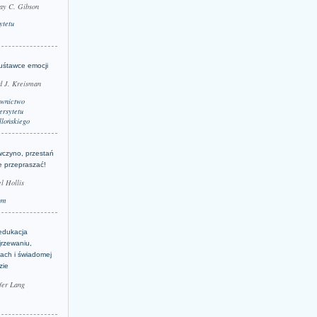
ay C. Gibson
ytetu
uśtawce emocji
d J. Kreisman
wnictwo
rsytetu
llońskiego
wczyno, przestań
e przepraszać!
l Hollis
um
edukacja
jrzewaniu,
jach i świadomej
zie
fer Lang