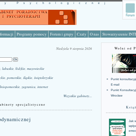
cy Psychologicznej
formacji
Programy pomocy
Forum i grupy
Czaty
O nas
Stowarzyszenie IN
Wolni od 
Niedziela 9 sierpnia 2026
e
,
lubuskie
,
łódzkie
,
mazowieckie
ckie
,
pomorskie
,
śląskie
,
świętokrzyskie
Punkt konsultacyj
E-mail
dniopomorskie
,
zagranica
,
internet
Punkt Konsultacy
Wszystkie gabinety...
Wrocław
abinety specjalistyczne
Ksią
hodynamicznej
Jak w
wpływ
emoc