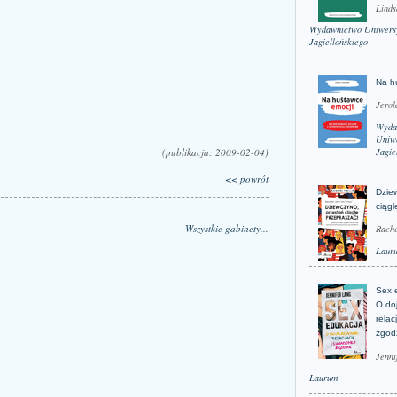
Linds
Wydawnictwo Uniwers
Jagiellońskiego
Na h
Jerol
Wyda
Uniwe
(publikacja: 2009-02-04)
Jagie
<< powrót
Dzie
ciągl
Wszystkie gabinety...
Rache
Laur
Sex 
O do
relac
zgod
Jenni
Laurum