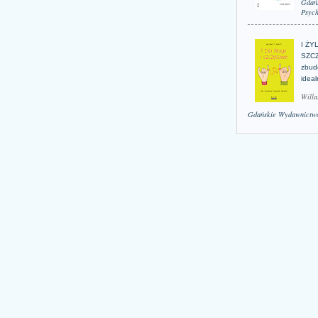
Gdań
Psych
I ŻY
SZCZ
zbud
idea
Willa
Gdańskie Wydawnictwo