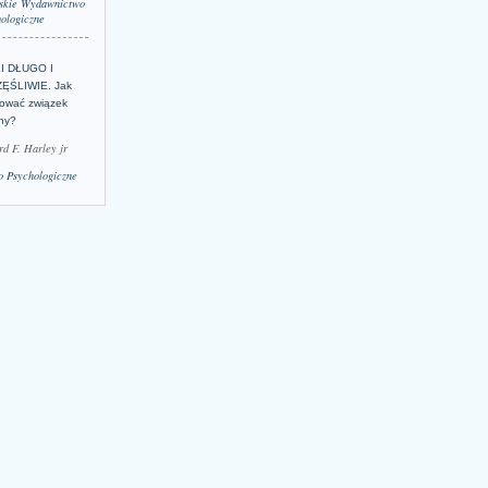
skie Wydawnictwo
ologiczne
LI DŁUGO I
ĘŚLIWIE. Jak
ować związek
lny?
rd F. Harley jr
 Psychologiczne