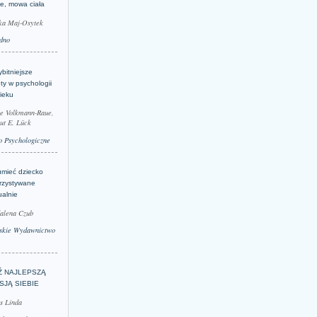
je, mowa ciała
ka Maj-Osytek
dno
bitniejsze
ty w psychologii
ieku
le Volkmann-Raue,
ut E. Lück
 Psychologiczne
umieć dziecko
rzystywane
ualnie
alena Czub
skie Wydawnictwo
Ź NAJLEPSZĄ
SJĄ SIEBIE
s Linda