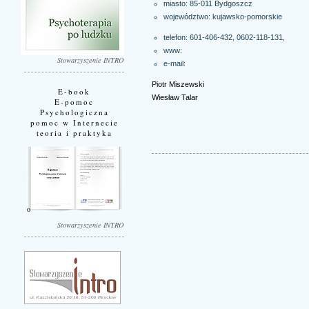
miasto: 85-011
Bydgoszcz
województwo:
kujawsko-pomorskie
telefon: 601-406-432, 0602-118-131,
www:
Stowarzyszenie INTRO
e-mail:
Piotr Miszewski
E-book
Wiesław Talar
E-pomoc
Psychologiczna
pomoc w Internecie
teoria i praktyka
Stowarzyszenie INTRO