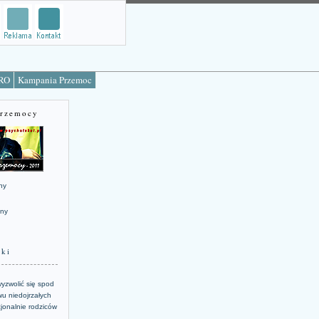
TRO
Kampania Przemoc
Przemocy
ny
jny
żki
yzwolić się spod
u niedojrzałych
jonalnie rodziców