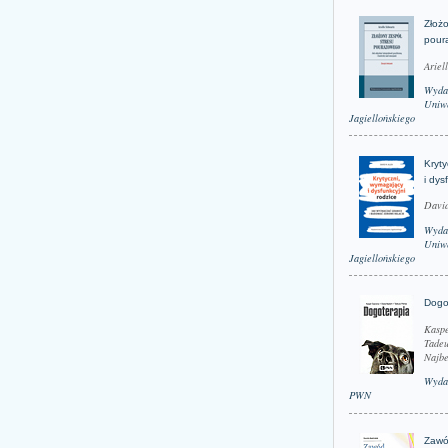
Złożo
pour
Ariel
Wyda
Uniwe
Jagiellońskiego
Kryt
i dys
David
Wyda
Uniwe
Jagiellońskiego
Dogo
Kaspe
Tadeu
Najbe
Wyda
PWN
Zawó