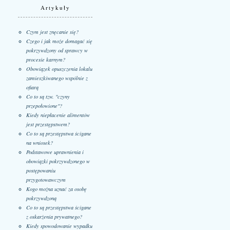
Artykuły
Czym jest znęcanie się?
Czego i jak może domagać się
pokrzywdzony od sprawcy w
procesie karnym?
Obowiązek opuszczenia lokalu
zamieszkiwanego wspólnie z
ofiarą
Co to są tzw. "czyny
przepołowione"?
Kiedy niepłacenie alimentów
jest przestępstwem?
Co to są przestępstwa ścigane
na wniosek?
Podstawowe uprawnienia i
obowiązki pokrzywdzonego w
postępowaniu
przygotowawczym
Kogo można uznać za osobę
pokrzywdzoną
Co to są przestępstwa ścigane
z oskarżenia prywatnego?
Kiedy spowodowanie wypadku