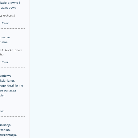
lacje prawne i
a zawodowa
ta Bednarek
e PWN
lowanie
inalne
a J. Hicks, Bruce
les
e PWN
kleństwo
kcjonizmu.
ego idealnie nie
ze oznacza
piej
dno
nikacja
erbalna.
prezentacja,