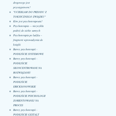
drogowego jest
przestępstwem?
"UCIEKŁAM DO PRZODU Z
TOKSYCZNEGO ZWIĄZKU"
Kim jest psychoterapeuta?
Psychoterapia — niezwykła
podróż do siebie samych
Psychoterapia po ludzku –
fragment wprowadzenia do
książki
Barwy psychoterapii -
PODEJŚCIE SYSTEMOWE
Barwy psychoterapii -
PODEJŚCIE
SKONCENTROWANE NA
ROZWIĄZANIU
Barwy psychoterapii -
PODEJŚCIE
ERICKSONOWSKIE
Barwy psychoterapii -
PODEJŚCIE PSYCHOLOGII
ZORIENTOWANEJ NA
PROCES
Barwy psychoterapii -
PODEJŚCIE GESTALT