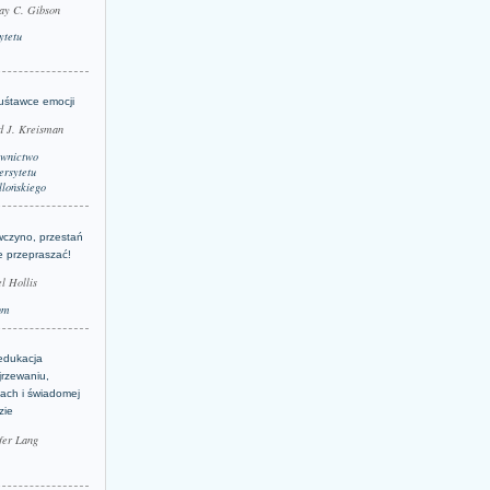
ay C. Gibson
ytetu
uśtawce emocji
d J. Kreisman
wnictwo
rsytetu
llońskiego
wczyno, przestań
e przepraszać!
l Hollis
um
edukacja
jrzewaniu,
jach i świadomej
zie
fer Lang