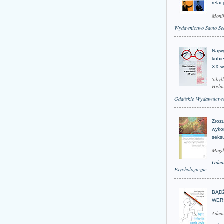
relac
Moni
Wydawnictwo Samo Se
Najwy
kobie
XX w
Sibyl
Helm
Gdańskie Wydawnictwo
Zroz
wyko
seks
Magd
Gdań
Psychologiczne
BĄD
WER
Adam