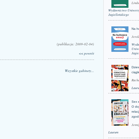
Linds
Wydawnictwo Uniwers
Jagiellońskiego
Na h
Jerol
(publikacja: 2009-02-04)
Wyda
Uniwe
<< powrót
Jagie
Dzie
Wszystkie gabinety...
ciągl
Rache
Laur
Sex 
O do
relac
zgod
Jenni
Laurum