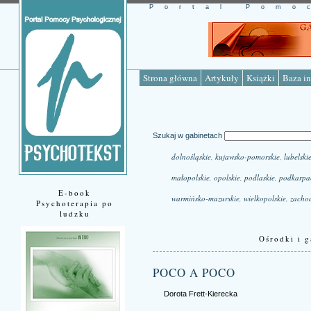
Portal Pomo
Strona główna
Artykuły
Książki
Baza in
Szukaj w gabinetach
dolnośląskie
,
kujawsko-pomorskie
,
lubelski
małopolskie
,
opolskie
,
podlaskie
,
podkarpa
E-book
warmińsko-mazurskie
,
wielkopolskie
,
zacho
Psychoterapia po
ludzku
Ośrodki i g
POCO A POCO
Dorota Frett-Kierecka