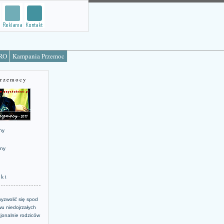
TRO
Kampania Przemoc
Przemocy
ny
jny
żki
yzwolić się spod
u niedojrzałych
jonalnie rodziców