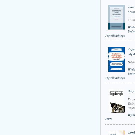
Złożo
pour
Ariel
Wyda
Uniwe
Jagiellońskiego
Kryt
i dys
David
Wyda
Uniwe
Jagiellońskiego
Dogo
Kaspe
Tadeu
Najbe
Wyda
PWN
Zawó