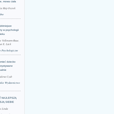
je, mowa ciała
ka Maj-Osytek
dno
bitniejsze
ty w psychologii
ieku
le Volkmann-Raue,
ut E. Lück
 Psychologiczne
umieć dziecko
rzystywane
ualnie
alena Czub
skie Wydawnictwo
Ź NAJLEPSZĄ
SJĄ SIEBIE
s Linda