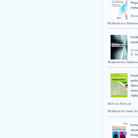
Regu
etyk
Doro
Wydawnictwo Naukow
Profi
krym
Scoti
D. Sa
Wydawnictwo Naukow
Prze
perfe
Dlacz
zaws
najle
Malwina Huńczak
Wydawnictwo Samo Se
Komu
niew
Auto