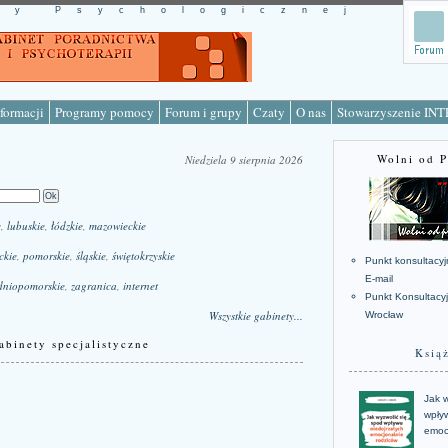
cy Psychologicznej
formacji
Programy pomocy
Forum i grupy
Czaty
O nas
Stowarzyszenie IN
Wolni od 
Niedziela 9 sierpnia 2026
e
,
lubuskie
,
łódzkie
,
mazowieckie
ckie
,
pomorskie
,
śląskie
,
świętokrzyskie
Punkt konsultacyj
E-mail
dniopomorskie
,
zagranica
,
internet
Punkt Konsultacy
Wszystkie gabinety...
Wrocław
abinety specjalistyczne
Ksią
Jak w
wpływ
emoc