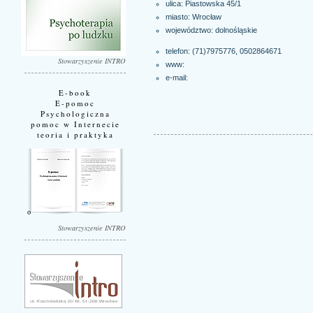
ulica: Piastowska 45/1
miasto:
Wrocław
województwo:
dolnośląskie
telefon: (71)7975776, 0502864671
Stowarzyszenie INTRO
www:
e-mail:
E-book
E-pomoc
Psychologiczna
pomoc w Internecie
teoria i praktyka
Stowarzyszenie INTRO