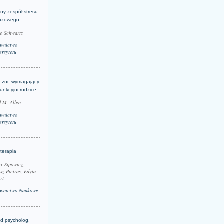
ny zespół stresu
azowego
le Schwartz
wnictwo
rsytetu
yczni, wymagający
funkcyjni rodzice
 M. Allen
wnictwo
rsytetu
terapia
r Sipowicz,
sz Pietras, Edyta
rt
wnictwo Naukowe
d psycholog.