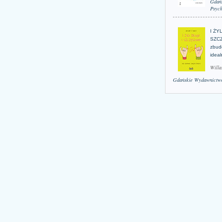
Gdań
Psych
I ŻY
SZCZ
zbud
idea
Willa
Gdańskie Wydawnictwo