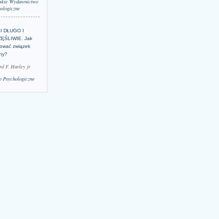
skie Wydawnictwo
ologiczne
LI DŁUGO I
ĘŚLIWIE. Jak
ować związek
lny?
rd F. Harley jr
 Psychologiczne