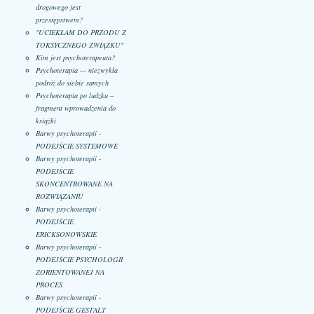
drogowego jest
przestępstwem?
"UCIEKŁAM DO PRZODU Z
TOKSYCZNEGO ZWIĄZKU"
Kim jest psychoterapeuta?
Psychoterapia — niezwykła
podróż do siebie samych
Psychoterapia po ludzku –
fragment wprowadzenia do
książki
Barwy psychoterapii -
PODEJŚCIE SYSTEMOWE
Barwy psychoterapii -
PODEJŚCIE
SKONCENTROWANE NA
ROZWIĄZANIU
Barwy psychoterapii -
PODEJŚCIE
ERICKSONOWSKIE
Barwy psychoterapii -
PODEJŚCIE PSYCHOLOGII
ZORIENTOWANEJ NA
PROCES
Barwy psychoterapii -
PODEJŚCIE GESTALT