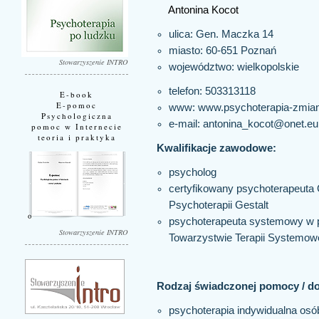
Antonina Kocot
ulica: Gen. Maczka 14
miasto: 60-651
Poznań
Stowarzyszenie INTRO
województwo:
wielkopolskie
telefon: 503313118
E-book
E-pomoc
www:
www.psychoterapia-zmian
Psychologiczna
e-mail:
antonina_kocot@onet.eu
pomoc w Internecie
teoria i praktyka
Kwalifikacje zawodowe:
psycholog
certyfikowany psychoterapeuta G
Psychoterapii Gestalt
psychoterapeuta systemowy w pr
Stowarzyszenie INTRO
Towarzystwie Terapii Systemow
Rodzaj świadczonej pomocy / d
psychoterapia indywidualna osó