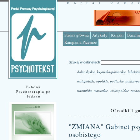
Portal Pomo
Strona główna
Artykuły
Książki
Baza in
Kampania Przemoc
Szukaj w gabinetach
dolnośląskie
,
kujawsko-pomorskie
,
lubelski
małopolskie
,
opolskie
,
podlaskie
,
podkarpa
E-book
warmińsko-mazurskie
,
wielkopolskie
,
zacho
Psychoterapia po
ludzku
Ośrodki i ga
"ZMIANA" Gabinet psyc
osobistego