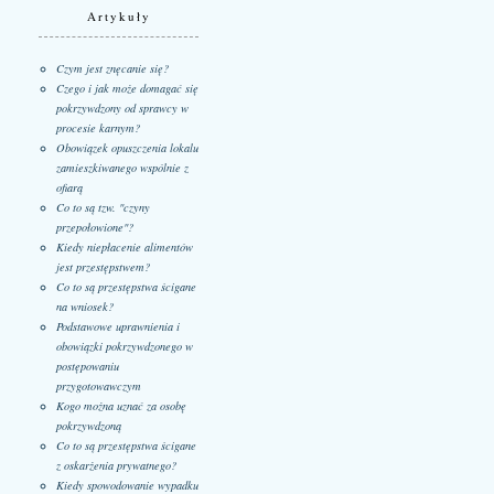
Artykuły
Czym jest znęcanie się?
Czego i jak może domagać się
pokrzywdzony od sprawcy w
procesie karnym?
Obowiązek opuszczenia lokalu
zamieszkiwanego wspólnie z
ofiarą
Co to są tzw. "czyny
przepołowione"?
Kiedy niepłacenie alimentów
jest przestępstwem?
Co to są przestępstwa ścigane
na wniosek?
Podstawowe uprawnienia i
obowiązki pokrzywdzonego w
postępowaniu
przygotowawczym
Kogo można uznać za osobę
pokrzywdzoną
Co to są przestępstwa ścigane
z oskarżenia prywatnego?
Kiedy spowodowanie wypadku