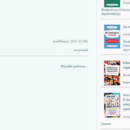
Linds
Wydawnictwo Uniwers
Jagiellońskiego
Na h
Jerol
(publikacja: 2013-12-09)
Wyda
Uniwe
<< powrót
Jagie
Dzie
Wszystkie gabinety...
ciągl
Rache
Laur
Sex 
O do
relac
zgod
Jenni
Laurum