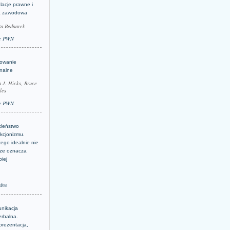
lacje prawne i
a zawodowa
ta Bednarek
e PWN
lowanie
inalne
a J. Hicks, Bruce
les
e PWN
kleństwo
kcjonizmu.
ego idealnie nie
ze oznacza
piej
dno
nikacja
erbalna.
prezentacja,