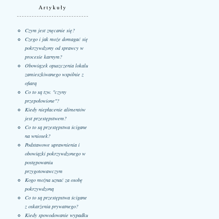
Artykuły
Czym jest znęcanie się?
Czego i jak może domagać się
pokrzywdzony od sprawcy w
procesie karnym?
Obowiązek opuszczenia lokalu
zamieszkiwanego wspólnie z
ofiarą
Co to są tzw. "czyny
przepołowione"?
Kiedy niepłacenie alimentów
jest przestępstwem?
Co to są przestępstwa ścigane
na wniosek?
Podstawowe uprawnienia i
obowiązki pokrzywdzonego w
postępowaniu
przygotowawczym
Kogo można uznać za osobę
pokrzywdzoną
Co to są przestępstwa ścigane
z oskarżenia prywatnego?
Kiedy spowodowanie wypadku