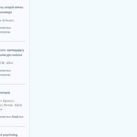
ny zespół stresu
azowego
le Schwartz
wnictwo
rsytetu
yczni, wymagający
funkcyjni rodzice
 M. Allen
wnictwo
rsytetu
terapia
r Sipowicz,
sz Pietras, Edyta
rt
wnictwo Naukowe
d psycholog.