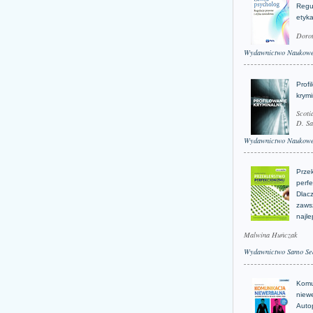
Regu
etyk
Doro
Wydawnictwo Naukow
Profi
krym
Scoti
D. Sa
Wydawnictwo Naukow
Prze
perfe
Dlacz
zaws
najle
Malwina Huńczak
Wydawnictwo Samo Se
Komu
niew
Auto