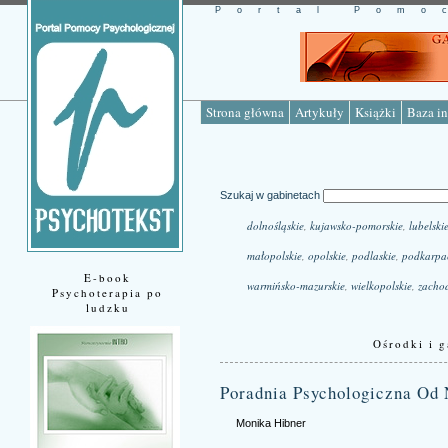
Portal Pomo
Strona główna
Artykuły
Książki
Baza in
Szukaj w gabinetach
dolnośląskie
,
kujawsko-pomorskie
,
lubelski
małopolskie
,
opolskie
,
podlaskie
,
podkarpa
E-book
warmińsko-mazurskie
,
wielkopolskie
,
zacho
Psychoterapia po
ludzku
Ośrodki i g
Poradnia Psychologiczna Od
Monika Hibner