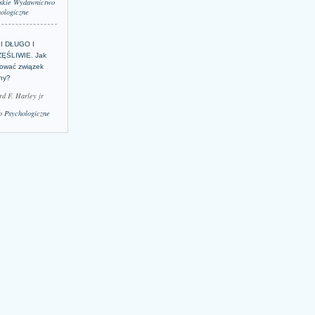
skie Wydawnictwo
ologiczne
LI DŁUGO I
ĘŚLIWIE. Jak
ować związek
lny?
rd F. Harley jr
 Psychologiczne