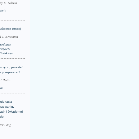
ay C. Gibson
ytetu
uśtawce emocji
d J. Kreisman
wnictwo
rsytetu
llońskiego
wczyno, przestań
e przepraszać!
l Hollis
um
edukacja
jrzewaniu,
jach i świadomej
zie
fer Lang