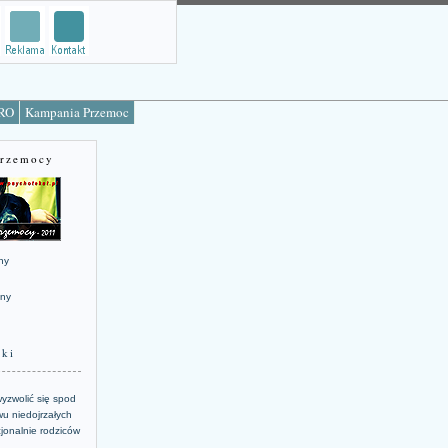
TRO
Kampania Przemoc
Przemocy
ny
jny
żki
yzwolić się spod
u niedojrzałych
jonalnie rodziców