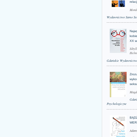
relac
Moni
Wydawnictwo Samo Se
Najwy
kobie
XX w
Sibyl
Helm
Gdańskie Wydawnictwo
Zroz
wyko
seks
Magd
Gdań
Psychologiczne
BĄD
WER
Adam