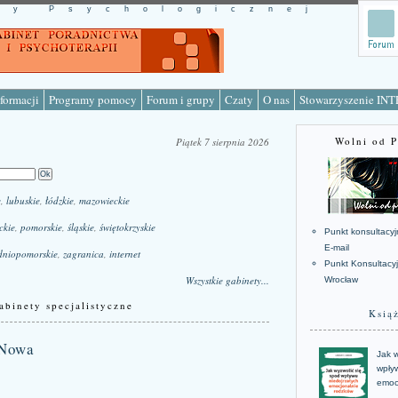
cy Psychologicznej
formacji
Programy pomocy
Forum i grupy
Czaty
O nas
Stowarzyszenie IN
Wolni od 
Piątek 7 sierpnia 2026
e
,
lubuskie
,
łódzkie
,
mazowieckie
ckie
,
pomorskie
,
śląskie
,
świętokrzyskie
Punkt konsultacyj
E-mail
dniopomorskie
,
zagranica
,
internet
Punkt Konsultacy
Wszystkie gabinety...
Wrocław
abinety specjalistyczne
Ksią
 Nowa
Jak w
wpływ
emoc