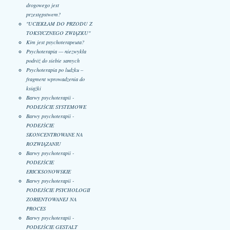
drogowego jest
przestępstwem?
"UCIEKŁAM DO PRZODU Z
TOKSYCZNEGO ZWIĄZKU"
Kim jest psychoterapeuta?
Psychoterapia — niezwykła
podróż do siebie samych
Psychoterapia po ludzku –
fragment wprowadzenia do
książki
Barwy psychoterapii -
PODEJŚCIE SYSTEMOWE
Barwy psychoterapii -
PODEJŚCIE
SKONCENTROWANE NA
ROZWIĄZANIU
Barwy psychoterapii -
PODEJŚCIE
ERICKSONOWSKIE
Barwy psychoterapii -
PODEJŚCIE PSYCHOLOGII
ZORIENTOWANEJ NA
PROCES
Barwy psychoterapii -
PODEJŚCIE GESTALT