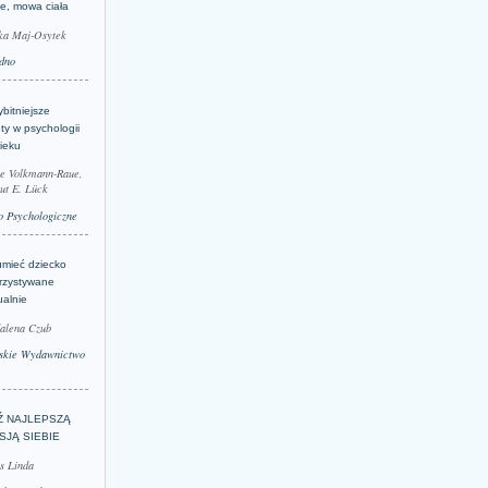
je, mowa ciała
ka Maj-Osytek
dno
bitniejsze
ty w psychologii
ieku
le Volkmann-Raue,
ut E. Lück
 Psychologiczne
umieć dziecko
rzystywane
ualnie
alena Czub
skie Wydawnictwo
Ź NAJLEPSZĄ
SJĄ SIEBIE
s Linda