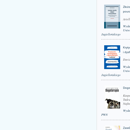
Złożo
pour
Ariel
Wyda
Uniwe
Jagiellońskiego
Kryt
i dys
David
Wyda
Uniwe
Jagiellońskiego
Dogo
Kaspe
Tadeu
Najbe
Wyda
PWN
Zawó