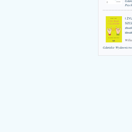
Gdań
Psych
I ŻY
SZCZ
zbud
idea
Willa
Gdańskie Wydawnictwo