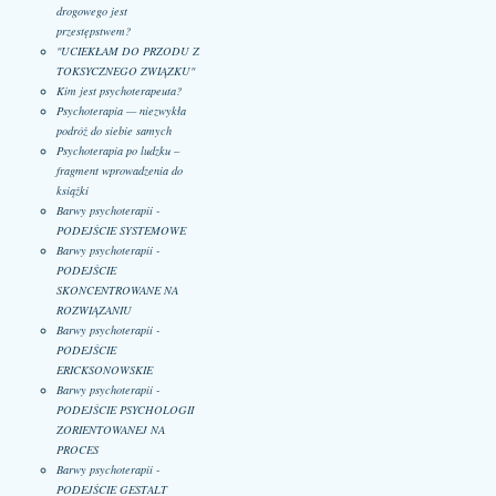
drogowego jest
przestępstwem?
"UCIEKŁAM DO PRZODU Z
TOKSYCZNEGO ZWIĄZKU"
Kim jest psychoterapeuta?
Psychoterapia — niezwykła
podróż do siebie samych
Psychoterapia po ludzku –
fragment wprowadzenia do
książki
Barwy psychoterapii -
PODEJŚCIE SYSTEMOWE
Barwy psychoterapii -
PODEJŚCIE
SKONCENTROWANE NA
ROZWIĄZANIU
Barwy psychoterapii -
PODEJŚCIE
ERICKSONOWSKIE
Barwy psychoterapii -
PODEJŚCIE PSYCHOLOGII
ZORIENTOWANEJ NA
PROCES
Barwy psychoterapii -
PODEJŚCIE GESTALT