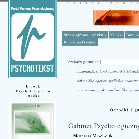
Portal Pomo
Strona główna
Artykuły
Książki
Baza in
Kampania Przemoc
Szukaj w gabinetach
dolnośląskie
,
kujawsko-pomorskie
,
lubelski
małopolskie
,
opolskie
,
podlaskie
,
podkarpa
E-book
warmińsko-mazurskie
,
wielkopolskie
,
zacho
Psychoterapia po
ludzku
Ośrodki i ga
Gabinet Psychologiczn
Marzena Miszczuk