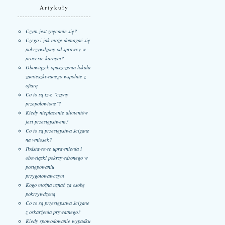
Artykuły
Czym jest znęcanie się?
Czego i jak może domagać się
pokrzywdzony od sprawcy w
procesie karnym?
Obowiązek opuszczenia lokalu
zamieszkiwanego wspólnie z
ofiarą
Co to są tzw. "czyny
przepołowione"?
Kiedy niepłacenie alimentów
jest przestępstwem?
Co to są przestępstwa ścigane
na wniosek?
Podstawowe uprawnienia i
obowiązki pokrzywdzonego w
postępowaniu
przygotowawczym
Kogo można uznać za osobę
pokrzywdzoną
Co to są przestępstwa ścigane
z oskarżenia prywatnego?
Kiedy spowodowanie wypadku