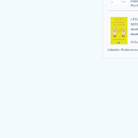
Gdań
Psych
I ŻY
SZCZ
zbud
idea
Willa
Gdańskie Wydawnictwo