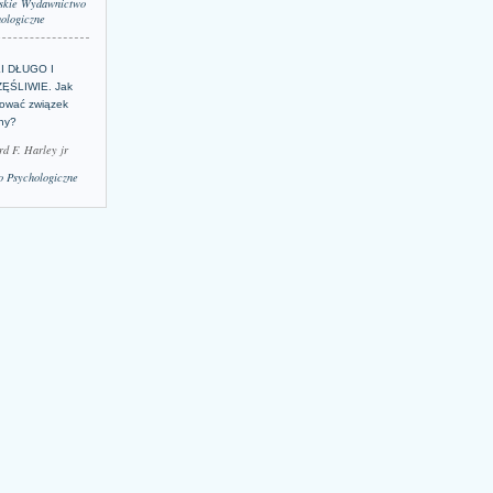
skie Wydawnictwo
ologiczne
LI DŁUGO I
ĘŚLIWIE. Jak
ować związek
lny?
rd F. Harley jr
 Psychologiczne