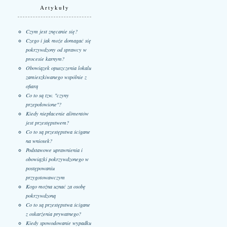
Artykuły
Czym jest znęcanie się?
Czego i jak może domagać się
pokrzywdzony od sprawcy w
procesie karnym?
Obowiązek opuszczenia lokalu
zamieszkiwanego wspólnie z
ofiarą
Co to są tzw. "czyny
przepołowione"?
Kiedy niepłacenie alimentów
jest przestępstwem?
Co to są przestępstwa ścigane
na wniosek?
Podstawowe uprawnienia i
obowiązki pokrzywdzonego w
postępowaniu
przygotowawczym
Kogo można uznać za osobę
pokrzywdzoną
Co to są przestępstwa ścigane
z oskarżenia prywatnego?
Kiedy spowodowanie wypadku