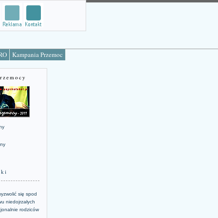
TRO
Kampania Przemoc
Przemocy
ny
jny
żki
yzwolić się spod
u niedojrzałych
jonalnie rodziców