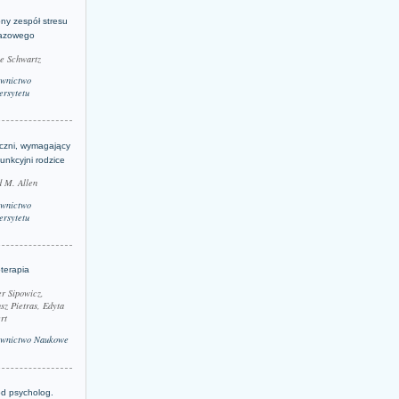
ny zespół stresu
azowego
le Schwartz
wnictwo
rsytetu
yczni, wymagający
funkcyjni rodzice
 M. Allen
wnictwo
rsytetu
terapia
r Sipowicz,
sz Pietras, Edyta
rt
wnictwo Naukowe
d psycholog.