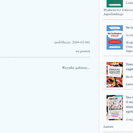
Linds
Wydawnictwo Uniwers
Jagiellońskiego
Na h
Jerol
(publikacja: 2009-02-08)
Wyda
Uniwe
<< powrót
Jagie
Dzie
Wszystkie gabinety...
ciągl
Rache
Laur
Sex 
O do
relac
zgod
Jenni
Laurum