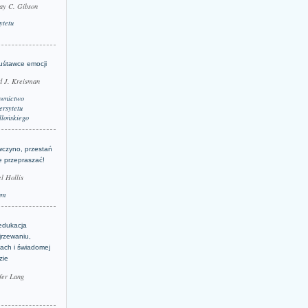
ay C. Gibson
ytetu
uśtawce emocji
d J. Kreisman
wnictwo
rsytetu
llońskiego
wczyno, przestań
e przepraszać!
l Hollis
um
edukacja
jrzewaniu,
jach i świadomej
zie
fer Lang