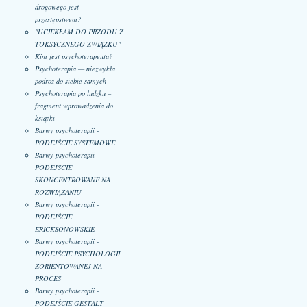
drogowego jest
przestępstwem?
"UCIEKŁAM DO PRZODU Z
TOKSYCZNEGO ZWIĄZKU"
Kim jest psychoterapeuta?
Psychoterapia — niezwykła
podróż do siebie samych
Psychoterapia po ludzku –
fragment wprowadzenia do
książki
Barwy psychoterapii -
PODEJŚCIE SYSTEMOWE
Barwy psychoterapii -
PODEJŚCIE
SKONCENTROWANE NA
ROZWIĄZANIU
Barwy psychoterapii -
PODEJŚCIE
ERICKSONOWSKIE
Barwy psychoterapii -
PODEJŚCIE PSYCHOLOGII
ZORIENTOWANEJ NA
PROCES
Barwy psychoterapii -
PODEJŚCIE GESTALT