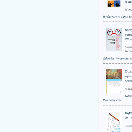
relac
Moni
Wydawnictwo Samo Se
Najwy
kobie
XX w
Sibyl
Helm
Gdańskie Wydawnictwo
Zroz
wyko
seks
Magd
Gdań
Psychologiczne
BĄD
WER
Adam