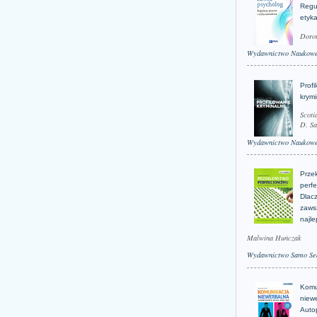
Regu
etyk
Doro
Wydawnictwo Naukow
Profi
krym
Scoti
D. Sa
Wydawnictwo Naukow
Prze
perfe
Dlacz
zaws
najle
Malwina Huńczak
Wydawnictwo Samo Se
Komu
niew
Auto