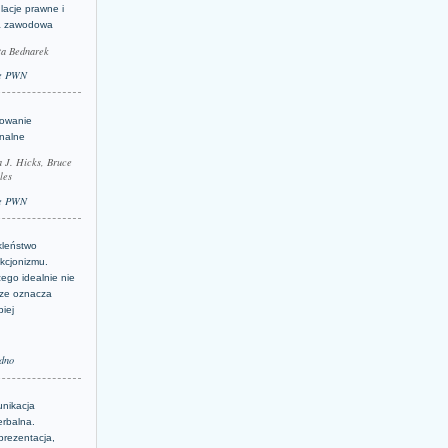
lacje prawne i
a zawodowa
ta Bednarek
e PWN
lowanie
inalne
a J. Hicks, Bruce
les
e PWN
kleństwo
kcjonizmu.
ego idealnie nie
ze oznacza
piej
dno
nikacja
erbalna.
prezentacja,