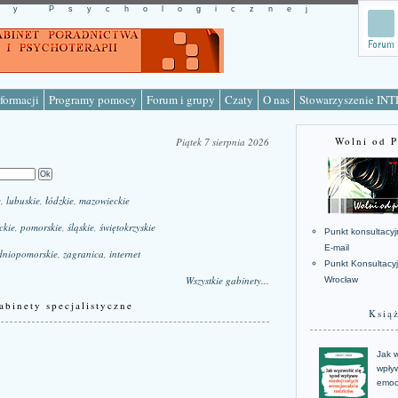
cy Psychologicznej
formacji
Programy pomocy
Forum i grupy
Czaty
O nas
Stowarzyszenie IN
Wolni od 
Piątek 7 sierpnia 2026
e
,
lubuskie
,
łódzkie
,
mazowieckie
ckie
,
pomorskie
,
śląskie
,
świętokrzyskie
Punkt konsultacyj
E-mail
dniopomorskie
,
zagranica
,
internet
Punkt Konsultacy
Wszystkie gabinety...
Wrocław
abinety specjalistyczne
Ksią
Jak w
wpływ
emoc