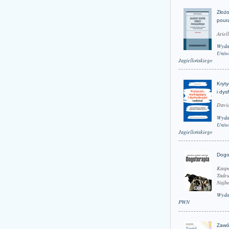
Złożo
pour
Ariel
Wyda
Uniwe
Jagiellońskiego
Kryt
i dys
David
Wyda
Uniwe
Jagiellońskiego
Dogo
Kaspe
Tadeu
Najbe
Wyda
PWN
Zawó