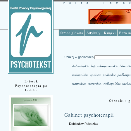
Portal Pomo
Strona główna
Artykuły
Książki
Baza in
Szukaj w gabinetach
dolnośląskie
,
kujawsko-pomorskie
,
lubelski
małopolskie
,
opolskie
,
podlaskie
,
podkarpa
E-book
warmińsko-mazurskie
,
wielkopolskie
,
zacho
Psychoterapia po
ludzku
Ośrodki i g
Gabinet psychoterapii
Dobiesław Pałeczka