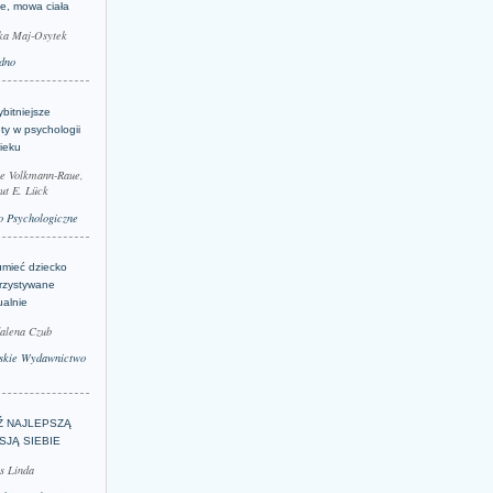
je, mowa ciała
ka Maj-Osytek
dno
bitniejsze
ty w psychologii
ieku
le Volkmann-Raue,
ut E. Lück
 Psychologiczne
umieć dziecko
rzystywane
ualnie
alena Czub
skie Wydawnictwo
Ź NAJLEPSZĄ
SJĄ SIEBIE
s Linda