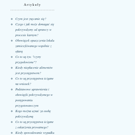
Artykuły
Czym jest znęcanie się?
Czego i jak może domagać się
pokrzywdzony od sprawcy w
procesie karnym?
Obowiązek opuszczenia lokalu
zamieszkiwanego wspólnie z
ofiarą
Co to są tzw. "czyny
przepołowione"?
Kiedy niepłacenie alimentów
jest przestępstwem?
Co to są przestępstwa ścigane
na wniosek?
Podstawowe uprawnienia i
obowiązki pokrzywdzonego w
postępowaniu
przygotowawczym
Kogo można uznać za osobę
pokrzywdzoną
Co to są przestępstwa ścigane
z oskarżenia prywatnego?
Kiedy spowodowanie wypadku