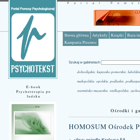
Portal Pomo
Strona główna
Artykuły
Książki
Baza in
Kampania Przemoc
Szukaj w gabinetach
dolnośląskie
,
kujawsko-pomorskie
,
lubelski
małopolskie
,
opolskie
,
podlaskie
,
podkarpa
E-book
warmińsko-mazurskie
,
wielkopolskie
,
zacho
Psychoterapia po
ludzku
Ośrodki i ga
HOMOSUM Ośrodek Ps
ulica: osiedle Krakusa 5A