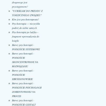
drogowego jest
przestępstwem?
"UCIEKŁAM DO PRZODU Z
TOKSYCZNEGO ZWIĄZKU"
Kim jest psychoterapeuta?
Psychoterapia — niezwykła
podróż do siebie samych
Psychoterapia po ludzku –
fragment wprowadzenia do
książki
Barwy psychoterapii -
PODEJŚCIE SYSTEMOWE
Barwy psychoterapii -
PODEJŚCIE
SKONCENTROWANE NA
ROZWIĄZANIU
Barwy psychoterapii -
PODEJŚCIE
ERICKSONOWSKIE
Barwy psychoterapii -
PODEJŚCIE PSYCHOLOGII
ZORIENTOWANEJ NA
PROCES
Barwy psychoterapii -
PODEJŚCIE GESTALT