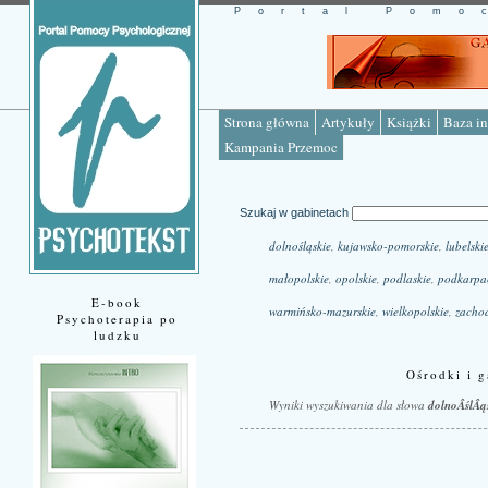
Portal Pomo
Strona główna
Artykuły
Książki
Baza in
Kampania Przemoc
Szukaj w gabinetach
dolnośląskie
,
kujawsko-pomorskie
,
lubelski
małopolskie
,
opolskie
,
podlaskie
,
podkarpa
E-book
warmińsko-mazurskie
,
wielkopolskie
,
zacho
Psychoterapia po
ludzku
Ośrodki i g
Wyniki wyszukiwania dla słowa
dolnoÂślÂą