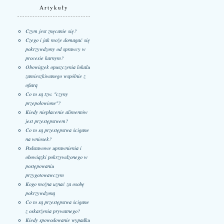
Artykuły
Czym jest znęcanie się?
Czego i jak może domagać się
pokrzywdzony od sprawcy w
procesie karnym?
Obowiązek opuszczenia lokalu
zamieszkiwanego wspólnie z
ofiarą
Co to są tzw. "czyny
przepołowione"?
Kiedy niepłacenie alimentów
jest przestępstwem?
Co to są przestępstwa ścigane
na wniosek?
Podstawowe uprawnienia i
obowiązki pokrzywdzonego w
postępowaniu
przygotowawczym
Kogo można uznać za osobę
pokrzywdzoną
Co to są przestępstwa ścigane
z oskarżenia prywatnego?
Kiedy spowodowanie wypadku