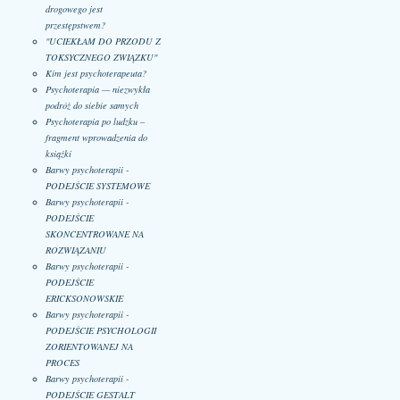
drogowego jest
przestępstwem?
"UCIEKŁAM DO PRZODU Z
TOKSYCZNEGO ZWIĄZKU"
Kim jest psychoterapeuta?
Psychoterapia — niezwykła
podróż do siebie samych
Psychoterapia po ludzku –
fragment wprowadzenia do
książki
Barwy psychoterapii -
PODEJŚCIE SYSTEMOWE
Barwy psychoterapii -
PODEJŚCIE
SKONCENTROWANE NA
ROZWIĄZANIU
Barwy psychoterapii -
PODEJŚCIE
ERICKSONOWSKIE
Barwy psychoterapii -
PODEJŚCIE PSYCHOLOGII
ZORIENTOWANEJ NA
PROCES
Barwy psychoterapii -
PODEJŚCIE GESTALT