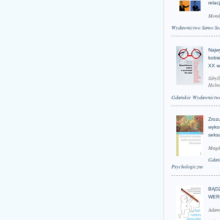
relac
Moni
Wydawnictwo Samo Se
Najwy
kobie
XX w
Sibyl
Helm
Gdańskie Wydawnictwo
Zroz
wyko
seks
Magd
Gdań
Psychologiczne
BĄD
WER
Adam