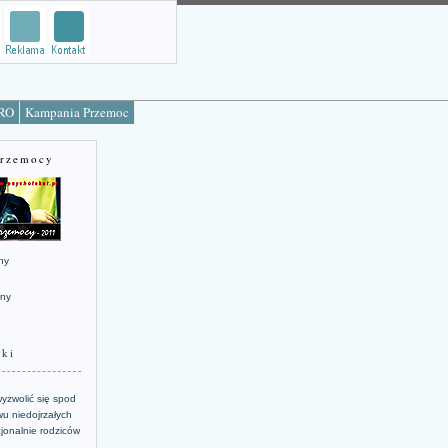
TRO
Kampania Przemoc
Przemocy
ny
jny
żki
yzwolić się spod
u niedojrzałych
jonalnie rodziców