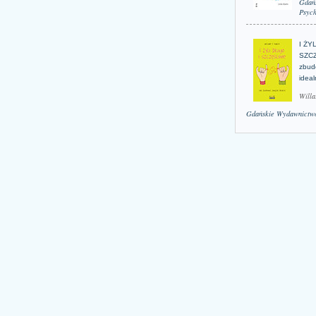
Gdań
Psych
I ŻY
SZCZ
zbud
idea
Willa
Gdańskie Wydawnictwo