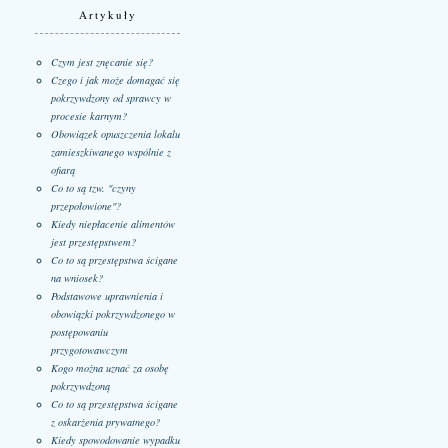
Artykuły
Czym jest znęcanie się?
Czego i jak może domagać się
pokrzywdzony od sprawcy w
procesie karnym?
Obowiązek opuszczenia lokalu
zamieszkiwanego wspólnie z
ofiarą
Co to są tzw. "czyny
przepołowione"?
Kiedy niepłacenie alimentów
jest przestępstwem?
Co to są przestępstwa ścigane
na wniosek?
Podstawowe uprawnienia i
obowiązki pokrzywdzonego w
postępowaniu
przygotowawczym
Kogo można uznać za osobę
pokrzywdzoną
Co to są przestępstwa ścigane
z oskarżenia prywatnego?
Kiedy spowodowanie wypadku