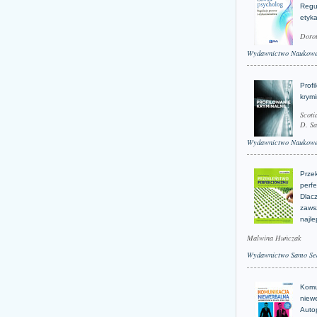
Regu
etyk
Doro
Wydawnictwo Naukow
Profi
krym
Scoti
D. Sa
Wydawnictwo Naukow
Prze
perfe
Dlacz
zaws
najle
Malwina Huńczak
Wydawnictwo Samo Se
Komu
niew
Auto