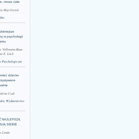
je, mowa ciała
ka Maj-Osytek
dno
bitniejsze
ty w psychologii
ieku
le Volkmann-Raue,
ut E. Lück
 Psychologiczne
umieć dziecko
rzystywane
ualnie
alena Czub
skie Wydawnictwo
Ź NAJLEPSZĄ
SJĄ SIEBIE
s Linda