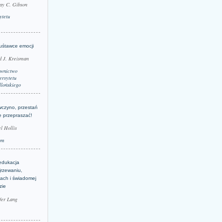
ay C. Gibson
ytetu
uśtawce emocji
d J. Kreisman
wnictwo
rsytetu
llońskiego
wczyno, przestań
e przepraszać!
l Hollis
um
edukacja
jrzewaniu,
jach i świadomej
zie
fer Lang