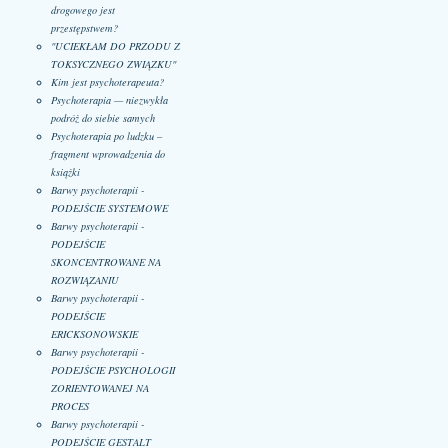
drogowego jest
przestępstwem?
"UCIEKŁAM DO PRZODU Z
TOKSYCZNEGO ZWIĄZKU"
Kim jest psychoterapeuta?
Psychoterapia — niezwykła
podróż do siebie samych
Psychoterapia po ludzku –
fragment wprowadzenia do
książki
Barwy psychoterapii -
PODEJŚCIE SYSTEMOWE
Barwy psychoterapii -
PODEJŚCIE
SKONCENTROWANE NA
ROZWIĄZANIU
Barwy psychoterapii -
PODEJŚCIE
ERICKSONOWSKIE
Barwy psychoterapii -
PODEJŚCIE PSYCHOLOGII
ZORIENTOWANEJ NA
PROCES
Barwy psychoterapii -
PODEJŚCIE GESTALT