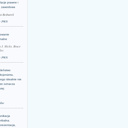
lacje prawne i
a zawodowa
ta Bednarek
e PWN
lowanie
inalne
a J. Hicks, Bruce
les
e PWN
kleństwo
kcjonizmu.
ego idealnie nie
ze oznacza
piej
dno
nikacja
erbalna.
prezentacja,