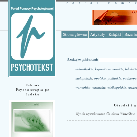
Portal Pomo
Strona główna
Artykuły
Książki
Baza in
Szukaj w gabinetach
dolnośląskie
,
kujawsko-pomorskie
,
lubelski
małopolskie
,
opolskie
,
podlaskie
,
podkarpa
E-book
warmińsko-mazurskie
,
wielkopolskie
,
zacho
Psychoterapia po
ludzku
Ośrodki i g
Wyniki wyszukiwania dla słowa
WrocÂław