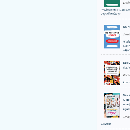
Linds
Wydawnictwo Uniwers
Jagiellońskiego
Na h
Jerol
Wyda
Uniwe
Jagie
Dzie
ciągl
Rache
Laur
Sex 
O do
relac
zgod
Jenni
Laurum