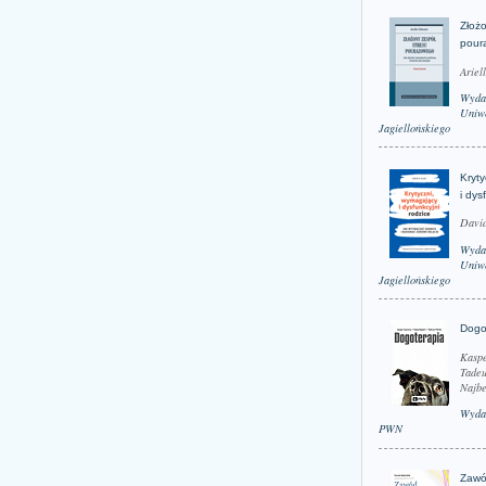
Złożo
pour
Ariel
Wyda
Uniwe
Jagiellońskiego
Kryt
i dys
David
Wyda
Uniwe
Jagiellońskiego
Dogo
Kaspe
Tadeu
Najbe
Wyda
PWN
Zawó