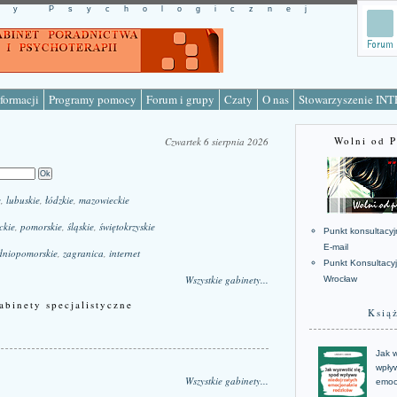
cy Psychologicznej
formacji
Programy pomocy
Forum i grupy
Czaty
O nas
Stowarzyszenie IN
Wolni od 
Czwartek 6 sierpnia 2026
e
,
lubuskie
,
łódzkie
,
mazowieckie
ckie
,
pomorskie
,
śląskie
,
świętokrzyskie
Punkt konsultacyj
E-mail
dniopomorskie
,
zagranica
,
internet
Punkt Konsultacy
Wszystkie gabinety...
Wrocław
abinety specjalistyczne
Ksią
Jak w
wpływ
Wszystkie gabinety...
emoc