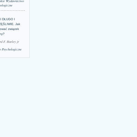
skie Wydawnictwo
ologiczne
LI DŁUGO I
ĘŚLIWIE. Jak
ować związek
lny?
rd F. Harley jr
 Psychologiczne