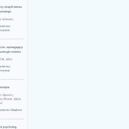
ny zespół stresu
azowego
le Schwartz
wnictwo
rsytetu
yczni, wymagający
funkcyjni rodzice
 M. Allen
wnictwo
rsytetu
terapia
r Sipowicz,
sz Pietras, Edyta
rt
wnictwo Naukowe
d psycholog.