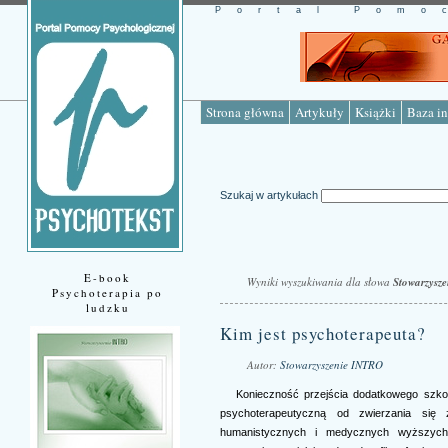
Portal Pomo
Strona główna
Artykuły
Książki
Baza in
Szukaj w artykułach
E-book
Wyniki wyszukiwania dla słowa
Stowarzysz
Psychoterapia po
ludzku
Kim jest psychoterapeuta?
Autor:
Stowarzyszenie INTRO
Konieczność przejścia dodatkowego szkol
psychoterapeutyczną od zwierzania się 
humanistycznych i medycznych wyższych u