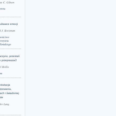
ay C. Gibson
ytetu
uśtawce emocji
d J. Kreisman
wnictwo
rsytetu
llońskiego
wczyno, przestań
e przepraszać!
l Hollis
um
edukacja
jrzewaniu,
jach i świadomej
zie
fer Lang