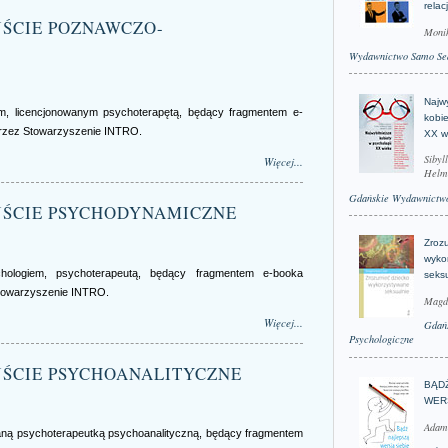
relac
DEJŚCIE POZNAWCZO-
Moni
Wydawnictwo Samo Se
Najwy
m, licencjonowanym psychoterapętą, będący fragmentem e-
kobie
przez Stowarzyszenie INTRO.
XX w
Sibyl
Więcej...
Helm
Gdańskie Wydawnictwo
ODEJŚCIE PSYCHODYNAMICZNE
Zroz
wyko
hologiem, psychoterapeutą, będący fragmentem e-booka
seks
Stowarzyszenie INTRO.
Magd
Więcej...
Gdań
Psychologiczne
ODEJŚCIE PSYCHOANALITYCZNE
BĄD
WER
Adam
waną psychoterapeutką psychoanalityczną, będący fragmentem