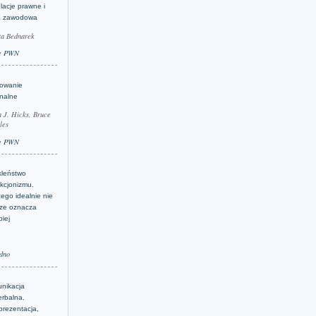
lacje prawne i
a zawodowa
ta Bednarek
e PWN
lowanie
inalne
a J. Hicks, Bruce
les
e PWN
kleństwo
kcjonizmu.
ego idealnie nie
ze oznacza
piej
dno
nikacja
erbalna.
prezentacja,