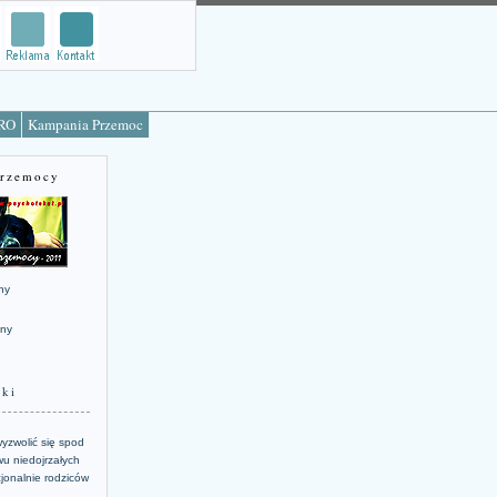
TRO
Kampania Przemoc
Przemocy
ny
jny
żki
yzwolić się spod
u niedojrzałych
jonalnie rodziców