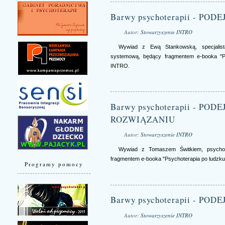
Barwy psychoterapii - PO
Autor:
Stowarzyszenie INTRO
Wywiad z Ewą Stankowską, specjalistą 
systemową, będący fragmentem e-booka "P
INTRO.
Barwy psychoterapii - P
ROZWIĄZANIU
Autor:
Stowarzyszenie INTRO
Wywiad z Tomaszem Świtkiem, psychot
fragmentem e-booka "Psychoterapia po ludzk
Programy pomocy
Barwy psychoterapii - PO
Autor:
Stowarzyszenie INTRO