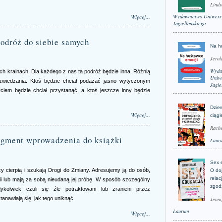
Linds
Więcej...
Wydawnictwo Uniwers
Jagiellońskiego
odróż do siebie samych
Na h
Jerol
Wyda
ych krainach. Dla każdego z nas ta podróż będzie inna. Różnią
Uniwe
 zwiedzania. Ktoś będzie chciał podążać jasno wytyczonym
Jagie
iem będzie chciał przystanąć, a ktoś jeszcze inny będzie
Dzie
Więcej...
ciągl
Rache
ragment wprowadzenia do książki
Laur
Sex 
y cierpią i szukają Drogi do Zmiany. Adresujemy ją do osób,
O do
relac
ii lub mają za sobą nieudaną jej próbę. W sposób szczególny
zgod
kolwiek czuli się źle potraktowani lub zranieni przez
anawiają się, jak tego uniknąć.
Jenni
Laurum
Więcej...