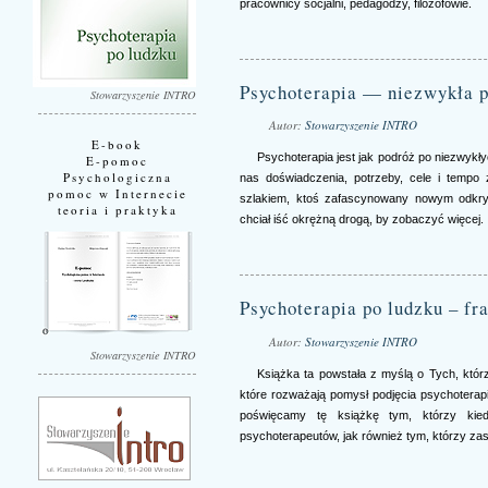
pracownicy socjalni, pedagodzy, filozofowie.
Psychoterapia — niezwykła p
Stowarzyszenie INTRO
Autor:
Stowarzyszenie INTRO
E-book
Psychoterapia jest jak podróż po niezwykł
E-pomoc
Psychologiczna
nas doświadczenia, potrzeby, cele i tempo
pomoc w Internecie
szlakiem, ktoś zafascynowany nowym odkryc
teoria i praktyka
chciał iść okrężną drogą, by zobaczyć więcej.
Psychoterapia po ludzku – f
Autor:
Stowarzyszenie INTRO
Stowarzyszenie INTRO
Książka ta powstała z myślą o Tych, którz
które rozważają pomysł podjęcia psychoterap
poświęcamy tę książkę tym, którzy kiedy
psychoterapeutów, jak również tym, którzy zast