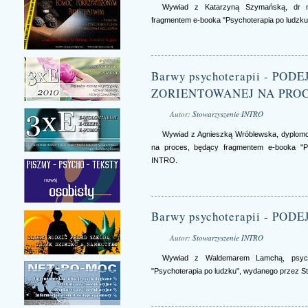
Wywiad z Katarzyną Szymańską, dr na
fragmentem e-booka "Psychoterapia po ludzk
Barwy psychoterapii - PO
ZORIENTOWANEJ NA PRO
Autor:
Stowarzyszenie INTRO
Wywiad z Agnieszką Wróblewska, dyplomow
na proces, będący fragmentem e-booka "P
INTRO.
Barwy psychoterapii - POD
Autor:
Stowarzyszenie INTRO
Wywiad z Waldemarem Lamchą, psycho
"Psychoterapia po ludzku", wydanego przez 