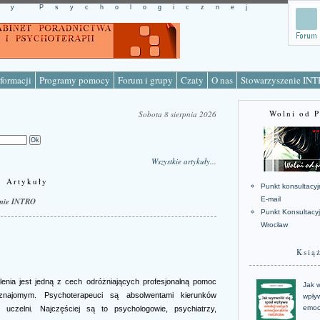
cy Psychologicznej
formacji
Programy pomocy
Forum i grupy
Czaty
O nas
Stowarzyszenie IN
Wolni od 
Sobota 8 sierpnia 2026
Wszystkie artykuły...
Artykuły
Punkt konsultacyj
E-mail
enie INTRO
Punkt Konsultacy
Wrocław
Ksią
enia jest jedną z cech odróżniających profesjonalną pomoc
Jak w
znajomym. Psychoterapeuci są absolwentami kierunków
wpływ
emoc
czelni. Najczęściej są to psychologowie, psychiatrzy,