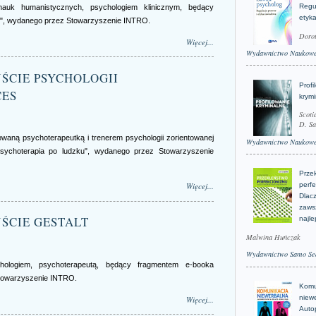
Regu
uk humanistycznych, psychologiem klinicznym, będący
etyk
u", wydanego przez Stowarzyszenie INTRO.
Doro
Więcej...
Wydawnictwo Naukow
DEJŚCIE PSYCHOLOGII
Profi
CES
krym
Scoti
D. Sa
aną psychoterapeutką i trenerem psychologii zorientowanej
Wydawnictwo Naukow
sychoterapia po ludzku", wydanego przez Stowarzyszenie
Prze
Więcej...
perfe
Dlacz
zaws
EJŚCIE GESTALT
najle
Malwina Huńczak
Wydawnictwo Samo Se
logiem, psychoterapeutą, będący fragmentem e-booka
Stowarzyszenie INTRO.
Komu
niew
Więcej...
Auto