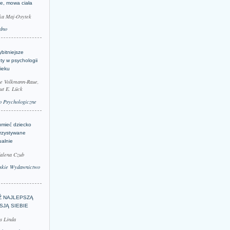
je, mowa ciała
ka Maj-Osytek
dno
bitniejsze
ty w psychologii
ieku
le Volkmann-Raue,
ut E. Lück
 Psychologiczne
umieć dziecko
rzystywane
ualnie
alena Czub
skie Wydawnictwo
Ź NAJLEPSZĄ
SJĄ SIEBIE
s Linda