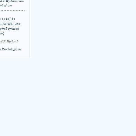
skie Wydawnictwo
ologiczne
LI DŁUGO I
ĘŚLIWIE. Jak
ować związek
lny?
rd F. Harley jr
 Psychologiczne