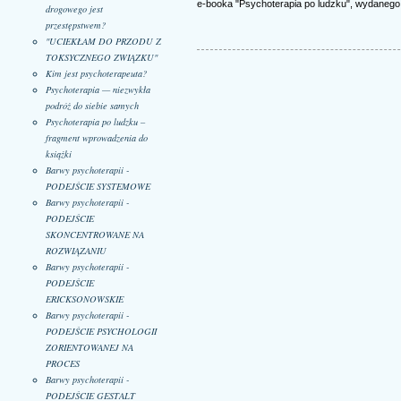
e-booka "Psychoterapia po ludzku", wydaneg
drogowego jest
przestępstwem?
"UCIEKŁAM DO PRZODU Z
TOKSYCZNEGO ZWIĄZKU"
Kim jest psychoterapeuta?
Psychoterapia — niezwykła
podróż do siebie samych
Psychoterapia po ludzku –
fragment wprowadzenia do
książki
Barwy psychoterapii -
PODEJŚCIE SYSTEMOWE
Barwy psychoterapii -
PODEJŚCIE
SKONCENTROWANE NA
ROZWIĄZANIU
Barwy psychoterapii -
PODEJŚCIE
ERICKSONOWSKIE
Barwy psychoterapii -
PODEJŚCIE PSYCHOLOGII
ZORIENTOWANEJ NA
PROCES
Barwy psychoterapii -
PODEJŚCIE GESTALT