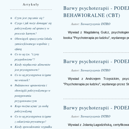
Artykuły
Barwy psychoterapii - PO
BEHAWIORALNE (CBT)
Czym jest znęcanie się?
Czego i jak może domagać się
Autor:
Stowarzyszenie INTRO
pokrzywdzony od sprawcy w
Wywiad z Magdaleną Gulcz, psychologie
procesie karnym?
booka "Psychoterapia po ludzku", wydanego 
Obowiązek opuszczenia lokalu
zamieszkiwanego wspólnie z
ofiarą
Co to są tzw. "czyny
przepołowione"?
Barwy psychoterapii - P
Kiedy niepłacenie alimentów
jest przestępstwem?
Autor:
Stowarzyszenie INTRO
Co to są przestępstwa ścigane
Wywiad z Andrzejem Trzęsickim, psyc
na wniosek?
"Psychoterapia po ludzku", wydanego przez 
Podstawowe uprawnienia i
obowiązki pokrzywdzonego w
postępowaniu
przygotowawczym
Kogo można uznać za osobę
Barwy psychoterapii - P
pokrzywdzoną
Autor:
Stowarzyszenie INTRO
Co to są przestępstwa ścigane
z oskarżenia prywatnego?
Wywiad z Jolantą Łagodzińską, certyfiko
Kiedy spowodowanie wypadku