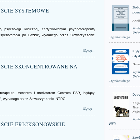
Złożo
DEJŚCIE SYSTEMOWE
pour
Ariel
Wyda
psychologii klinicznej, certyfikowanym psychoterapeutą
Uniwe
sychoterapia po ludzku", wydanego przez Stowarzyszenie
Jagiellońskiego
Więcej...
Kryt
i dys
David
ODEJŚCIE SKONCENTROWANE NA
Wyda
Uniwe
Jagiellońskiego
erapeutą, trenerem i mediatorem Centrum PSR, będący
Dogo
u", wydanego przez Stowarzyszenie INTRO.
Kaspe
Tadeu
Więcej...
Najbe
Wyda
DEJŚCIE ERICKSONOWSKIE
PWN
Zawó