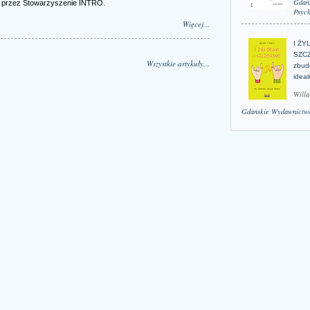
Gdań
o przez Stowarzyszenie INTRO.
Psych
Więcej...
I ŻY
SZCZ
Wszystkie artykuły...
zbud
idea
Willa
Gdańskie Wydawnictwo