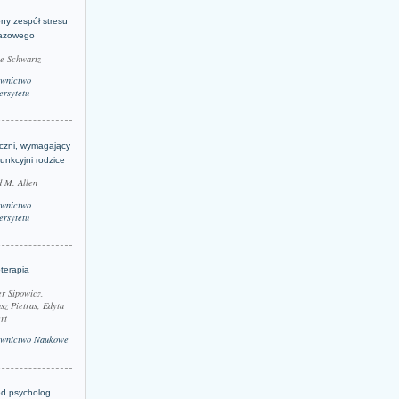
ny zespół stresu
azowego
le Schwartz
wnictwo
rsytetu
yczni, wymagający
funkcyjni rodzice
 M. Allen
wnictwo
rsytetu
terapia
r Sipowicz,
sz Pietras, Edyta
rt
wnictwo Naukowe
d psycholog.