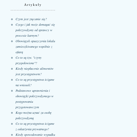
Artykuły
Czym jest znęcanie się?
Czego i jak może domagać się
pokrzywdzony od sprawcy w
procesie karnym?
Obowiązek opuszczenia lokalu
zamieszkiwanego wspólnie z
ofiarą
Co to są tzw. "czyny
przepołowione"?
Kiedy niepłacenie alimentów
jest przestępstwem?
Co to są przestępstwa ścigane
na wniosek?
Podstawowe uprawnienia i
obowiązki pokrzywdzonego w
postępowaniu
przygotowawczym
Kogo można uznać za osobę
pokrzywdzoną
Co to są przestępstwa ścigane
z oskarżenia prywatnego?
Kiedy spowodowanie wypadku