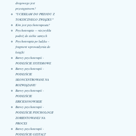
drogowego jest
przestępstwem?
"UCIEKŁAM DO PRZODU Z
TOKSYCZNEGO ZWIĄZKU"
Kim jest psychoterapeuta?
Psychoterapia — niezwykła
podróż do siebie samych
Psychoterapia po ludzku –
fragment wprowadzenia do
książki
Barwy psychoterapii -
PODEJŚCIE SYSTEMOWE
Barwy psychoterapii -
PODEJŚCIE
SKONCENTROWANE NA
ROZWIĄZANIU
Barwy psychoterapii -
PODEJŚCIE
ERICKSONOWSKIE
Barwy psychoterapii -
PODEJŚCIE PSYCHOLOGII
ZORIENTOWANEJ NA
PROCES
Barwy psychoterapii -
PODEJŚCIE GESTALT