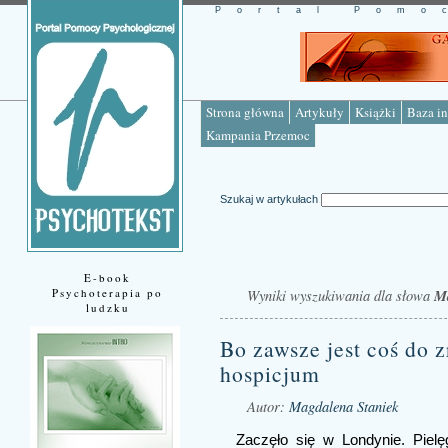
Portal Pomo
Strona główna
Artykuły
Książki
Baza in
Kampania Przemoc
Szukaj w artykułach
E-book
Psychoterapia po
Wyniki wyszukiwania dla słowa
Ma
ludzku
Bo zawsze jest coś do z
hospicjum
Autor:
Magdalena Staniek
Zaczęło się w Londynie. Pielę