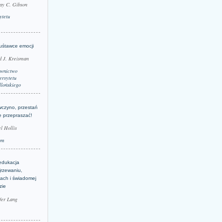
ay C. Gibson
ytetu
uśtawce emocji
d J. Kreisman
wnictwo
rsytetu
llońskiego
wczyno, przestań
e przepraszać!
l Hollis
um
edukacja
jrzewaniu,
jach i świadomej
zie
fer Lang