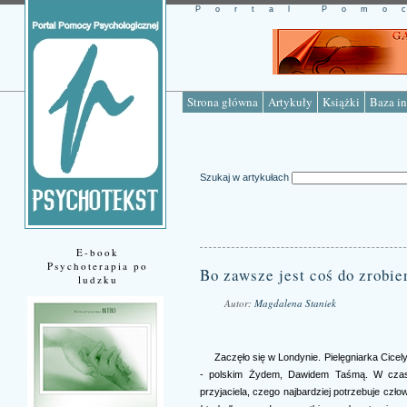
Portal Pomo
Strona główna
Artykuły
Książki
Baza in
Szukaj w artykułach
E-book
Psychoterapia po
Bo zawsze jest coś do zrobie
ludzku
Autor:
Magdalena Staniek
Źródło: www.psychotekst.pl
Zaczęło się w Londynie. Pielęgniarka Cice
- polskim Żydem, Dawidem Taśmą. W czasie
przyjaciela, czego najbardziej potrzebuje czło