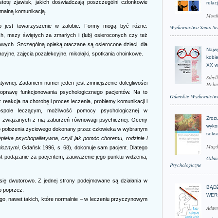
istotę zjawisk, jakich doświadczają poszczególni członkowie
relac
ymalną komunikacją.
Moni
o jest towarzyszenie w żałobie. Formy mogą być różne:
Wydawnictwo Samo Se
ch, mszy świętych za zmarłych i (lub) osieroconych czy też
wych. Szczególną opieką otaczane są osierocone dzieci, dla
Najwy
jne, zajęcia pozalekcyjne, mikołajki, spotkania choinkowe.
kobie
XX w
Sibyl
iatywnej. Zadaniem numer jeden jest zmniejszenie dolegliwości
Helm
poprawę funkcjonowania psychologicznego pacjentów. Na to
Gdańskie Wydawnictwo
k: reakcja na chorobę i proces leczenia, problemy komunikacji i
spole leczącym, możliwość pomocy psychologicznej w
Zroz
e związanych z nią zaburzeń równowagi psychicznej. Oceny
wyko
ego położenia życiowego dokonany przez człowieka w wybranym
seks
pieka psychopaliatywna, czyli jak pomóc choremu, rodzinie i
Magd
icznymi
, Gdańsk 1996, s. 68), dokonuje sam pacjent. Dlatego
st podążanie za pacjentem, zauważenie jego punktu widzenia,
Gdań
Psychologiczne
się dwutorowo. Z jednej strony podejmowane są działania w
BĄD
o poprzez:
WER
go, nawet takich, które normalnie – w leczeniu przyczynowym
Adam