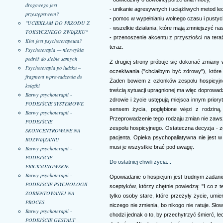
drogowego jest
- unikanie agresywnych i uciążliwych metod le
przestępstwem?
- pomoc w wypełnianiu wolnego czasu i pustych
"UCIEKŁAM DO PRZODU Z
- wszelkie działania, które mają zmniejszyć n
TOKSYCZNEGO ZWIĄZKU"
- przenoszenie akcentu z przyszłości na teraź
Kim jest psychoterapeuta?
teraz.
Psychoterapia — niezwykła
podróż do siebie samych
Z drugiej strony próbuje się dokonać zmiany 
Psychoterapia po ludzku –
oczekiwania ("chciałbym być zdrowy"), które 
fragment wprowadzenia do
Żaden bowiem z członków zespołu hospicyjne
książki
treścią sytuacji upragnionej ma więc doprowad
Barwy psychoterapii -
zdrowie i życie ustępują miejsca innym priory
PODEJŚCIE SYSTEMOWE
sensem życia, pogłębione więzi z rodziną,
Barwy psychoterapii -
Przeprowadzenie tego rodzaju zmian nie zawsze
PODEJŚCIE
zespołu hospicyjnego. Ostateczna decyzja - 
SKONCENTROWANE NA
pacjenta. Opieka psychopaliatywna nie jest w
ROZWIĄZANIU
musi je wszystkie brać pod uwagę.
Barwy psychoterapii -
PODEJŚCIE
Do ostatniej chwili życia...
ERICKSONOWSKIE
Barwy psychoterapii -
Opowiadanie o hospicjum jest trudnym zadani
PODEJŚCIE PSYCHOLOGII
sceptyków, którzy chętnie powiedzą: "I co z te
ZORIENTOWANEJ NA
tylko osoby stare, które przeżyły życie, umie
PROCES
niczego nie zmienia, bo nikogo nie ratuje. Sło
Barwy psychoterapii -
chodzi jednak o to, by przechytrzyć śmierć, l
PODEJŚCIE GESTALT