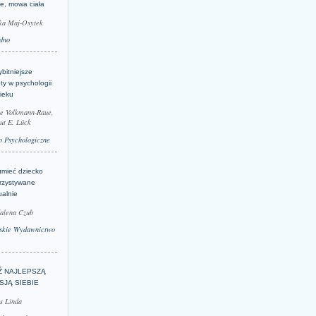
je, mowa ciała
ka Maj-Osytek
dno
bitniejsze
ty w psychologii
ieku
le Volkmann-Raue,
ut E. Lück
 Psychologiczne
umieć dziecko
rzystywane
ualnie
alena Czub
skie Wydawnictwo
Ź NAJLEPSZĄ
SJĄ SIEBIE
s Linda