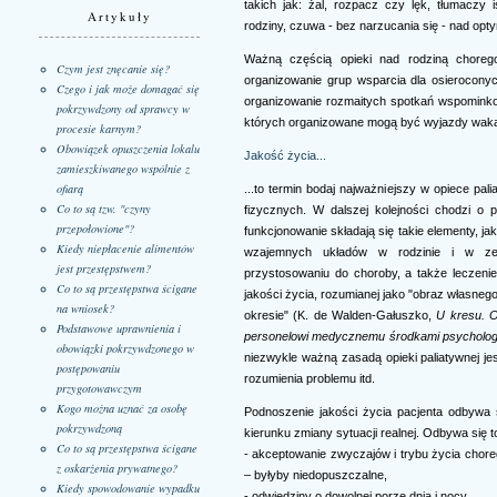
takich jak: żal, rozpacz czy lęk, tłumaczy 
Artykuły
rodziny, czuwa - bez narzucania się - nad opt
Ważną częścią opieki nad rodziną choreg
Czym jest znęcanie się?
organizowanie grup wsparcia dla osierocony
Czego i jak może domagać się
organizowanie rozmaitych spotkań wspominko
pokrzywdzony od sprawcy w
których organizowane mogą być wyjazdy wakacy
procesie karnym?
Obowiązek opuszczenia lokalu
Jakość życia...
zamieszkiwanego wspólnie z
ofiarą
...to termin bodaj najważniejszy w opiece pal
Co to są tzw. "czyny
fizycznych. W dalszej kolejności chodzi o 
przepołowione"?
funkcjonowanie składają się takie elementy, ja
Kiedy niepłacenie alimentów
wzajemnych układów w rodzinie i w ze
jest przestępstwem?
przystosowaniu do choroby, a także leczeni
Co to są przestępstwa ścigane
jakości życia, rozumianej jako "obraz własn
na wniosek?
okresie" (K. de Walden-Gałuszko,
U kresu. O
Podstawowe uprawnienia i
personelowi medycznemu środkami psycholog
obowiązki pokrzywdzonego w
niezwykle ważną zasadą opieki paliatywnej je
postępowaniu
rozumienia problemu itd.
przygotowawczym
Kogo można uznać za osobę
Podnoszenie jakości życia pacjenta odbywa 
pokrzywdzoną
kierunku zmiany sytuacji realnej. Odbywa się t
Co to są przestępstwa ścigane
- akceptowanie zwyczajów i trybu życia chore
z oskarżenia prywatnego?
– byłyby niedopuszczalne,
Kiedy spowodowanie wypadku
- odwiedziny o dowolnej porze dnia i nocy,