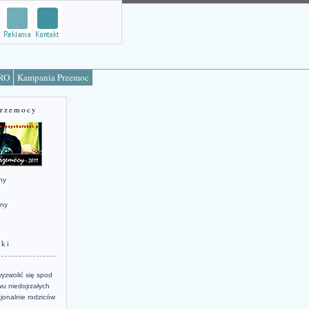
TRO
Kampania Przemoc
Przemocy
ny
jny
żki
yzwolić się spod
u niedojrzałych
jonalnie rodziców