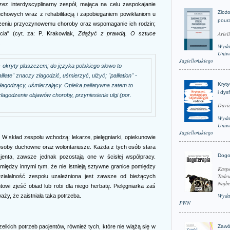
zez interdyscyplinarny zespół, mająca na celu zaspokajanie
Złożo
chowych wraz z rehabilitacją i zapobieganiem powikłaniom u
pour
eczeniu przyczynowemu choroby oraz wspomaganie ich rodzin;
Ariel
cia" (cyt. za: P. Krakowiak,
Zdążyć z prawdą. O sztuce
.
Wyda
Uniwe
Jagiellońskiego
 - okryty płaszczem; do języka polskiego słowo to
lliate" znaczy złagodzić, uśmierzyć, ulżyć; "palliation" -
Kryt
 - łagodzący, uśmierzający. Opieka paliatywna zatem to
i dys
złagodzenie objawów choroby, przyniesienie ulgi (por.
David
Wyda
Uniwe
Jagiellońskiego
. W skład zespołu wchodzą: lekarze, pielęgniarki, opiekunowie
 osoby duchowne oraz wolontariusze. Każda z tych osób stara
Dogo
enta, zawsze jednak pozostają one w ścisłej współpracy.
 między innymi tym, że nie istnieją sztywne granice pomiędzy
Kaspe
Tadeu
iałalność zespołu uzależniona jest zawsze od bieżących
Najbe
wi zjeść obiad lub robi dla niego herbatę. Pielęgniarka zaś
Wyda
aży, że zaistniała taka potrzeba.
PWN
zelkich potrzeb pacjentów, również tych, które nie wiążą się w
Zawó