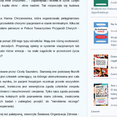
się mnie zrozumieć...
- zapamiętała i wcieliła w życie. Dzięki
Linds
i kupiła okno - okno nadziei. Tak rozpoczęła się budowa
Wydawnictwo Uniwers
.
Jagiellońskiego
rka Hanna Chrzanowska, która organizowała pielęgniarstwo
zewlekle chorymi i pacjentami w stanie terminalnym. Kilka lat
Na h
powołano pierwsze w Polsce Towarzystwo Przyjaciół Chorych -
Jerol
Wyda
Uniwe
ieje ponad 200 tego typu ośrodków. Mają one różną osobowość
Jagie
 dorosłych. Proponują opiekę w systemie stacjonarnym lub
dzi różne emocje - na stałe zagościło w przestrzeni życia
i?
Dzie
ciągl
Rache
łowane przez Cicely Saunders. Stanowią one podstawę filozofii
Laur
y jest człowiek umierający, na którego ukierunkowana jest cała
o wynika, że pacjent hospicjum oczekuje przede wszystkim
Sex 
wać, konieczna jest wewnętrzna zgoda członków zespołu
O do
mierci i nieuchronność cierpienia. Tylko taka zgoda pozwala
relac
nia kolejnych prób poprawienia stanu zdrowia, zwalczania
zgod
h badań i zabiegów) przejść do "nierobienia niczego"
Jenni
wspieranie).
Laurum
wanej też paliatywną, stworzyła Światowa Organizacja Zdrowia -