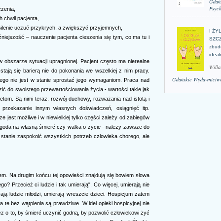
Gdań
Psych
czenia,
 chwil pacjenta,
asilenie uczuć przykrych, a zwiększyć przyjemnych,
I ŻY
niejszość – nauczenie pacjenta cieszenia się tym, co ma tu i
SZCZ
zbud
idea
w obszarze sytuacji upragnionej. Pacjent często ma nierealne
Willa
stają się barierą nie do pokonania we wszelkiej z nim pracy.
Gdańskie Wydawnictwo
go nie jest w stanie sprostać jego wymaganiom. Praca nad
zić do swoistego przewartościowania życia - wartości takie jak
tetom. Są nimi teraz: rozwój duchowy, rozważania nad istotą i
 przekazanie innym własnych doświadczeń, osiągnięć itp.
 jest możliwe i w niewielkiej tylko części zależy od zabiegów
zgoda na własną śmierć czy walka o życie - należy zawsze do
 stanie zaspokoić wszystkich potrzeb człowieka chorego, ale
em. Na drugim końcu tej opowieści znajdują się bowiem słowa
go? Przecież ci ludzie i tak umierają". Co więcej, umierają nie
rają ludzie młodzi, umierają wreszcie dzieci. Hospicjum zatem
wa te bez wątpienia są prawdziwe. W idei opieki hospicyjnej nie
ecz o to, by śmierć uczynić godną, by pozwolić człowiekowi żyć