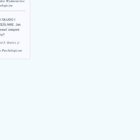
skie Wydawnictwo
ologiczne
LI DŁUGO I
ĘŚLIWIE. Jak
ować związek
lny?
rd F. Harley jr
 Psychologiczne