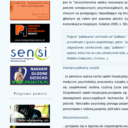
jest to "wszechstronna opieka stosowana pr
potrzeb somatycznych, psychosocjalnych, du
chorych na postępujące, niepoddające się l
głównym jej celem jest poprawa jakości ży
komunikacji w hospicjum
, Gdańsk 2009, s. 56)
Pojęcie "paliatywna" pochodzi od "palliatus"
przeniknęło z języka angielskiego, gdzie: "pa
złagodzenie, uśmierzenie, ulga; "palliative"
opieka, która ma na celu uśmierzenie bólu, 
Walden-Gałuszko, U kresu...).
Interdyscyplinarny zespół...
...to pierwsza ważna cecha opieki hospicyjnej
medyczni, psycholodzy, pracownicy socjalni,
się zaopiekować osobną częścią życia pacj
Zespołowość opieki hospicyjnej przejawia się
Programy pomocy
obowiązkami poszczególnych fachowców. Dz
potrzeb. Nierzadko psycholog pomaga pacjento
porozmawia z rodziną pacjenta, jeśli tylko zauw
Wszechstronność...
...przejawia się w dążeniu do zaspokojenia ws