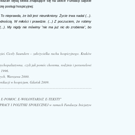
ważań będą słowa znajdujące się na ulotce Fundacji Śląskie
tę posługi hospicyjnej:
To nieprawda, że ból jest nieunikniony. Życie trwa nadal (...).
nością. W miłości i prawdzie. (...) Z poczuciem, że robimy
(...). My nigdy nie mówimy "nie ma już nic do zrobienia", bo
iei. Cicely Saunders – założycielka ruchu hospicyjnego.
Kraków
sychopaliatywna, czyli jak pomóc choremu, rodzinie i personelowi
 1996.
cych
, Warszawa 2000.
nikacji w hospicjum,
Gdańsk 2009.
xE - E-POMOC, E-WOLONTARIAT, E-TEKSTY"
PRACY I POLITYKI SPOŁECZNEJ w ramach Funduszu Inicjatyw