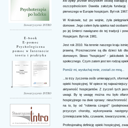
kto byłby przede wszystkim osobą starającą 
oszczędnościom Dawida założyła fundację 
pierwszego w Europie hospicjum. Był rok 1967
W Krakowie, tuż po wojnie, żyła pielęgnia
Stowarzyszenie INTRO
domowe. Jego celem była opieka nad osobami pr
po jej śmierci nawiązano do tej tradycji i 
Hospicjum. Był rok 1981.
E-book
E-pomoc
Jest rok 2010. Na terenie naszego kraju istn
Psychologiczna
prawną. Przeznaczone są dla dzieci lub dla
pomoc w Internecie
teoria i praktyka
domowym. Słowo "hospicjum" - jakkolwiek bu
społecznego. Czym zatem jest ten rodzaj opiek
Pomóż mi, wysłuchaj mnie, zostań ze mną...
...to trzy życzenia osób umierających, sformu
opieki hospicyjnej. W opiece tej najważniejsz
aktywność hospicjantów. Z życzeń tych jasn
Stowarzyszenie INTRO
uwagi. By tę uwagę można mu było ofiaro
hospicyjnego na dwie sprawy: nieuchronność ś
na to, by od "robienia czegoś" (podejmowa
przyczyn choroby, wykonywania następnyc
(zmniejszanie bólu, czuwanie, towarzyszenie, 
Profesjonalną definicję opieki hospicyjnej, z