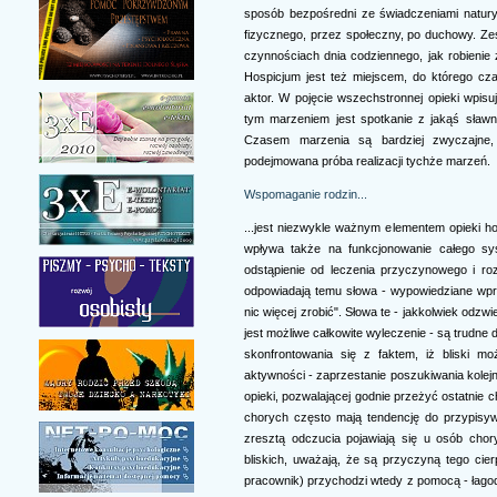
sposób bezpośredni ze świadczeniami natur
fizycznego, przez społeczny, po duchowy. Z
czynnościach dnia codziennego, jak robienie
Hospicjum jest też miejscem, do którego cz
aktor. W pojęcie wszechstronnej opieki wpis
tym marzeniem jest spotkanie z jakąś sławną
Czasem marzenia są bardziej zwyczajne, 
podejmowana próba realizacji tychże marzeń.
Wspomaganie rodzin...
...jest niezwykle ważnym elementem opieki hos
wpływa także na funkcjonowanie całego sy
odstąpienie od leczenia przyczynowego i ro
odpowiadają temu słowa - wypowiedziane wpro
nic więcej zrobić". Słowa te - jakkolwiek odzw
jest możliwe całkowite wyleczenie - są trudne d
skonfrontowania się z faktem, iż bliski m
aktywności - zaprzestanie poszukiwania kolejn
opieki, pozwalającej godnie przeżyć ostatnie ch
chorych często mają tendencję do przypisyw
zresztą odczucia pojawiają się u osób chor
bliskich, uważają, że są przyczyną tego cierp
pracownik) przychodzi wtedy z pomocą - łagod