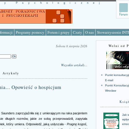
cy Psychologicznej
formacji
Programy pomocy
Forum i grupy
Czaty
O nas
Stowarzyszenie IN
Wolni od 
Sobota 8 sierpnia 2026
Wszystkie artykuły...
Artykuły
Punkt konsultacyj
E-mail
nia... Opowieść o hospicjum
Punkt Konsultacy
Wrocław
Ksią
ly Saunders zaprzyjaźniła się z umierającym na raka pacjentem
Jak w
 długich rozmów, jakie ze sobą przeprowadzili, zapytała
wpływ
wiek, który umiera. Odpowiedź, jaką usłyszała -
Pragnę kogoś,
emoc