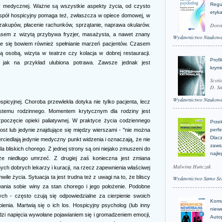
Regu
y medycznej. Ważne są wszystkie aspekty życia, od czysto
etyk
espół hospicyjny pomaga też, zwłaszcza w opiece domowej, w
Doro
 zakupów, płacenie rachunków, sprzątanie, naprawa okularów.
asem z wizytą przybywa fryzjer, masażysta, a nawet znany
Wydawnictwo Naukow
uje się bowiem również spełnianie marzeń pacjentów. Czasem
 osobą, wizyta w teatrze czy kolacja w dobrej restauracji.
Profi
jak na przykład ulubiona potrawa. Zawsze jednak jest
krym
Scoti
D. Sa
Wydawnictwo Naukow
picyjnej. Choroba przewlekła dotyka nie tylko pacjenta, lecz
stemu rodzinnego. Momentem krytycznym dla rodziny jest
zpoczęcie opieki paliatywnej. W praktyce życia codziennego
Prze
st lub jedynie znajdujące się między wierszami - "nie można
perfe
Dlacz
ierciedlają jedynie medyczny punkt widzenia i oznaczają, że nie
zaws
la bliskich chorego. Z jednej strony są oni niejako zmuszeni do
najle
oże niedługo umrzeć. Z drugiej zaś konieczna jest zmiana
Malwina Huńczak
ych dobrych lekarzy i kuracji, na rzecz zapewnienia właściwej
wile życia. Sytuacja ta jest trudna też z uwagi na to, że bliscy
Wydawnictwo Samo Se
ania sobie winy za stan chorego i jego położenie. Podobne
ych - często czują się odpowiedzialne za cierpienie swoich
Komu
ienia. Martwią się o ich los. Hospicyjny psycholog (lub inny
niew
zi napięcia wywołane pojawianiem się i gromadzeniem emocji,
Auto