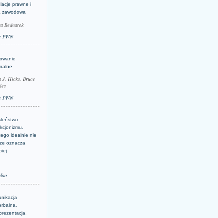
lacje prawne i
a zawodowa
ta Bednarek
e PWN
lowanie
inalne
a J. Hicks, Bruce
les
e PWN
kleństwo
kcjonizmu.
ego idealnie nie
ze oznacza
piej
dno
nikacja
erbalna.
prezentacja,