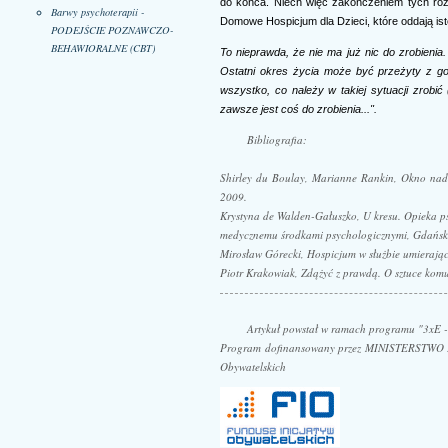
do końca. Niech więc zakończeniem tych roz
Barwy psychoterapii -
Domowe Hospicjum dla Dzieci, które oddają isto
PODEJŚCIE POZNAWCZO-
BEHAWIORALNE (CBT)
To nieprawda, że nie ma już nic do zrobienia. 
Ostatni okres życia może być przeżyty z god
wszystko, co należy w takiej sytuacji zrobić 
zawsze jest coś do zrobienia...".
Bibliografia:
Shirley du Boulay, Marianne Rankin,
Okno nadz
2009.
Krystyna de Walden-Gałuszko,
U kresu. Opieka p
medycznemu środkami psychologicznymi,
Gdańsk
Mirosław Górecki,
Hospicjum w służbie umierają
Piotr Krakowiak,
Zdążyć z prawdą. O sztuce komu
Artykuł powstał w ramach programu "3
Program dofinansowany przez MINISTERSTWO 
Obywatelskich