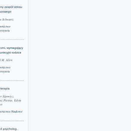
ny zespół stresu
azowego
le Schwartz
wnictwo
rsytetu
yczni, wymagający
funkcyjni rodzice
 M. Allen
wnictwo
rsytetu
terapia
r Sipowicz,
sz Pietras, Edyta
rt
wnictwo Naukowe
d psycholog.