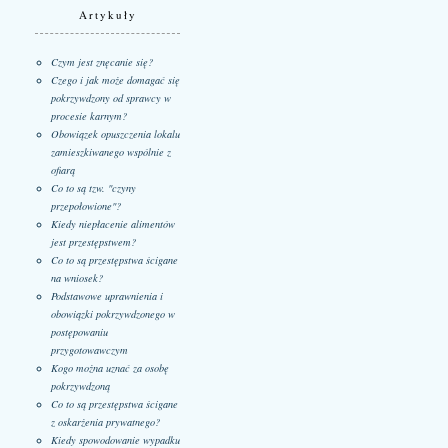
Artykuły
Czym jest znęcanie się?
Czego i jak może domagać się
pokrzywdzony od sprawcy w
procesie karnym?
Obowiązek opuszczenia lokalu
zamieszkiwanego wspólnie z
ofiarą
Co to są tzw. "czyny
przepołowione"?
Kiedy niepłacenie alimentów
jest przestępstwem?
Co to są przestępstwa ścigane
na wniosek?
Podstawowe uprawnienia i
obowiązki pokrzywdzonego w
postępowaniu
przygotowawczym
Kogo można uznać za osobę
pokrzywdzoną
Co to są przestępstwa ścigane
z oskarżenia prywatnego?
Kiedy spowodowanie wypadku