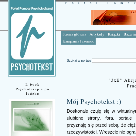
Portal Pomo
Strona główna
Artykuły
Książki
Baza in
Kampania Przemoc
Szukaj w portalu
"3xE" Akcj
E-book
Pra
Psychoterapia po
ludzku
Mój Psychotekst :)
Doskonale czuję się w wirtualny
ulubione strony, fora, portale
przyznaję się przed sobą, że cięż
rzeczywistości. Wreszcie nie ogra