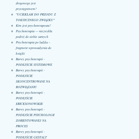
drogowego jest
przestępstwem?
"UCIEKŁAM DO PRZODU Z
TOKSYCZNEGO ZWIĄZKU"
Kim jest psychoterapeuta?
Psychoterapia — niezwykła
podróż do siebie samych
Psychoterapia po ludzku –
fragment wprowadzenia do
książki
Barwy psychoterapii -
PODEJŚCIE SYSTEMOWE
Barwy psychoterapii -
PODEJŚCIE
SKONCENTROWANE NA
ROZWIĄZANIU
Barwy psychoterapii -
PODEJŚCIE
ERICKSONOWSKIE
Barwy psychoterapii -
PODEJŚCIE PSYCHOLOGII
ZORIENTOWANEJ NA
PROCES
Barwy psychoterapii -
PODEJŚCIE GESTALT