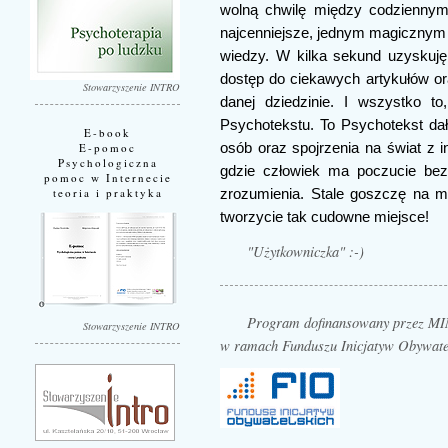
wolną chwilę między codziennymi
najcenniejsze, jednym magicznym k
wiedzy. W kilka sekund uzyskuj
dostęp do ciekawych artykułów or
Stowarzyszenie INTRO
danej dziedzinie. I wszystko t
Psychotekstu. To Psychotekst da
E-book
osób oraz spojrzenia na świat z 
E-pomoc
Psychologiczna
gdzie człowiek ma poczucie bezp
pomoc w Internecie
teoria i praktyka
zrozumienia. Stale goszczę na mo
tworzycie tak cudowne miejsce!
"Użytkowniczka" :-)
Program dofinansowany przez
Stowarzyszenie INTRO
w ramach Funduszu Inicjatyw Obywate