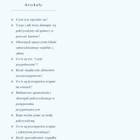
Artykuły
Czym jest znęcanie się?
Czego i jak może domagać się
pokrzywdzony od sprawcy w
procesie karnym?
Obowiązek opuszczenia lokalu
zamieszkiwanego wspólnie z
ofiarą
Co to są tzw. "czyny
przepołowione"?
Kiedy niepłacenie alimentów
jest przestępstwem?
Co to są przestępstwa ścigane
na wniosek?
Podstawowe uprawnienia i
obowiązki pokrzywdzonego w
postępowaniu
przygotowawczym
Kogo można uznać za osobę
pokrzywdzoną
Co to są przestępstwa ścigane
z oskarżenia prywatnego?
Kiedy spowodowanie wypadku