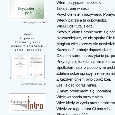
Wtem przyjaciel mi polecił,
Taką stronę w sieci.
Psychotekstem nazywana, Pomyśla
Wtedy patrzę a tu odpowiedzi,
Stowarzyszenie INTRO
Wielu ludzi tutaj siedzi.
Każdy z jakimś problemem się bor
E-book
Najważniejsze, że nie spotka Cię k
E-pomoc
Psychologiczna
Mogłam wielu rzeczy się dowiedzi
pomoc w Internecie
teoria i praktyka
Każdy coś próbuje dopowiedzieć.
Czasem samo przeczytanie już p
Przydaje się każda najmniejsza u
Spotkałam ludzi z podobnymi prob
Zdałam sobie sprawę, że nie jest
Z każdym dniem było coraz lżej,
Stowarzyszenie INTRO
Łez i złości coraz mniej.
Z mym problemem się uporałam,
Wiele wsparcia otrzymałam.
Więc kiedy w życiu masz problem
Wiedz ze tego forum Ci potrzeba.
Skąd ta pewność?