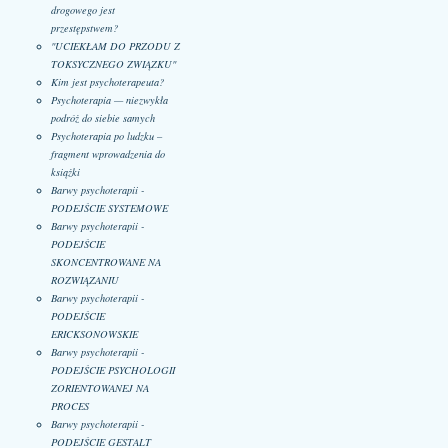
drogowego jest
przestępstwem?
"UCIEKŁAM DO PRZODU Z
TOKSYCZNEGO ZWIĄZKU"
Kim jest psychoterapeuta?
Psychoterapia — niezwykła
podróż do siebie samych
Psychoterapia po ludzku –
fragment wprowadzenia do
książki
Barwy psychoterapii -
PODEJŚCIE SYSTEMOWE
Barwy psychoterapii -
PODEJŚCIE
SKONCENTROWANE NA
ROZWIĄZANIU
Barwy psychoterapii -
PODEJŚCIE
ERICKSONOWSKIE
Barwy psychoterapii -
PODEJŚCIE PSYCHOLOGII
ZORIENTOWANEJ NA
PROCES
Barwy psychoterapii -
PODEJŚCIE GESTALT