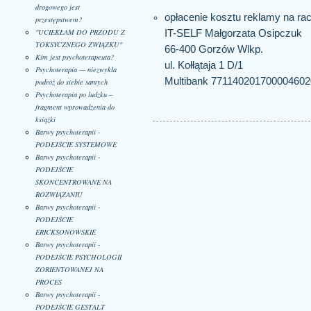
drogowego jest
opłacenie kosztu reklamy na r
przestępstwem?
"UCIEKŁAM DO PRZODU Z
IT-SELF Małgorzata Osipczuk
TOKSYCZNEGO ZWIĄZKU"
66-400 Gorzów Wlkp.
Kim jest psychoterapeuta?
ul. Kołłątaja 1 D/1
Psychoterapia — niezwykła
Multibank 77114020170000460
podróż do siebie samych
Psychoterapia po ludzku –
fragment wprowadzenia do
książki
Barwy psychoterapii -
PODEJŚCIE SYSTEMOWE
Barwy psychoterapii -
PODEJŚCIE
SKONCENTROWANE NA
ROZWIĄZANIU
Barwy psychoterapii -
PODEJŚCIE
ERICKSONOWSKIE
Barwy psychoterapii -
PODEJŚCIE PSYCHOLOGII
ZORIENTOWANEJ NA
PROCES
Barwy psychoterapii -
PODEJŚCIE GESTALT