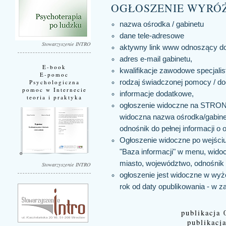
OGŁOSZENIE WYRÓ
nazwa ośrodka / gabinetu
dane tele-adresowe
Stowarzyszenie INTRO
aktywny link www odnoszący do s
adres e-mail gabinetu,
E-book
kwalifikacje zawodowe specjalis
E-pomoc
rodzaj świadczonej pomocy / do
Psychologiczna
pomoc w Internecie
informacje dodatkowe,
teoria i praktyka
ogłoszenie widoczne na STRO
widoczna nazwa ośrodka/gabinet
odnośnik do pełnej informacji o 
Ogłoszenie widoczne po wejściu 
"Baza informacji" w menu, wido
miasto, województwo, odnośnik d
Stowarzyszenie INTRO
ogłoszenie jest widoczne w wyże
rok od daty opublikowania - w z
publikacja 
publikacja