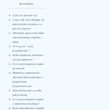
Artykuły
Czym jest znęcanie się?
Czego i jak może domagać się
pokrzywdzony od sprawcy w
procesie karnym?
Obowiązek opuszczenia lokalu
zamieszkiwanego wspólnie z
ofiarą
Co to są tzw. "czyny
przepołowione"?
Kiedy niepłacenie alimentów
jest przestępstwem?
Co to są przestępstwa ścigane
na wniosek?
Podstawowe uprawnienia i
obowiązki pokrzywdzonego w
postępowaniu
przygotowawczym
Kogo można uznać za osobę
pokrzywdzoną
Co to są przestępstwa ścigane
z oskarżenia prywatnego?
Kiedy spowodowanie wypadku