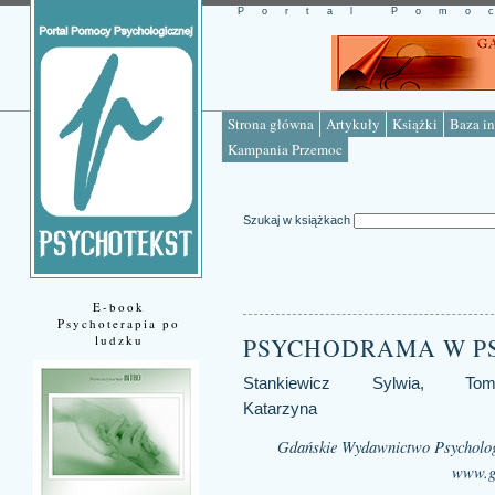
Portal Pomo
Strona główna
Artykuły
Książki
Baza in
Kampania Przemoc
Szukaj w książkach
E-book
Psychoterapia po
ludzku
PSYCHODRAMA W P
Stankiewicz Sylwia, Tom
Katarzyna
Gdańskie Wydawnictwo Psycholo
www.g