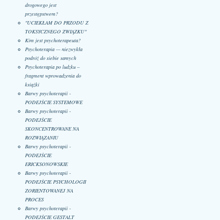
drogowego jest
przestępstwem?
"UCIEKŁAM DO PRZODU Z
TOKSYCZNEGO ZWIĄZKU"
Kim jest psychoterapeuta?
Psychoterapia — niezwykła
podróż do siebie samych
Psychoterapia po ludzku –
fragment wprowadzenia do
książki
Barwy psychoterapii -
PODEJŚCIE SYSTEMOWE
Barwy psychoterapii -
PODEJŚCIE
SKONCENTROWANE NA
ROZWIĄZANIU
Barwy psychoterapii -
PODEJŚCIE
ERICKSONOWSKIE
Barwy psychoterapii -
PODEJŚCIE PSYCHOLOGII
ZORIENTOWANEJ NA
PROCES
Barwy psychoterapii -
PODEJŚCIE GESTALT