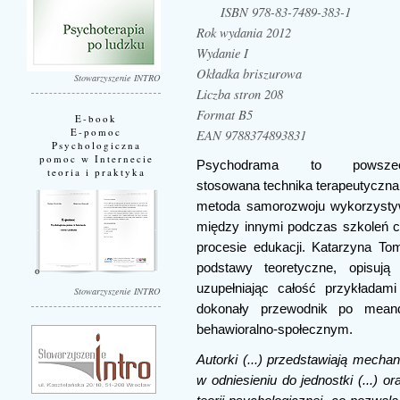
ISBN 978-83-7489-383-1
Rok wydania 2012
Wydanie I
Okładka briszurowa
Stowarzyszenie INTRO
Liczba stron 208
Format B5
E-book
E-pomoc
EAN 9788374893831
Psychologiczna
pomoc w Internecie
Psychodrama to powszec
teoria i praktyka
stosowana technika terapeutyczna, 
metoda samorozwoju wykorzyst
między innymi podczas szkoleń 
procesie edukacji. Katarzyna Tom
podstawy teoretyczne, opisują
uzupełniając całość przykładami 
Stowarzyszenie INTRO
dokonały przewodnik po mean
behawioralno-społecznym.
Autorki (...) przedstawiają mech
w odniesieniu do jednostki (...) 