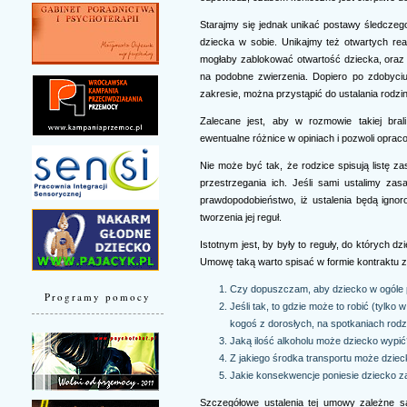
Starajmy się jednak unikać postawy śledczeg
dziecka w sobie. Unikajmy też otwartych rea
mogłaby zablokować otwartość dziecka, oraz
na podobne zwierzenia. Dopiero po zdobyciu
zakresie, można przystąpić do ustalania rodzi
Zalecane jest, aby w rozmowie takiej bral
ewentualne różnice w opiniach i pozwoli opra
Nie może być tak, że rodzice spisują listę za
przestrzegania ich. Jeśli sami ustalimy za
prawdopodobieństwo, iż ustalenia będą ignoro
tworzenia jej reguł.
Istotnym jest, by były to reguły, do których d
Umowę taką warto spisać w formie kontraktu z
Czy dopuszczam, aby dziecko w ogóle p
Programy pomocy
Jeśli tak, to gdzie może to robić (tyl
kogoś z dorosłych, na spotkaniach rodzi
Jaką ilość alkoholu może dziecko wypi
Z jakiego środka transportu może dziec
Jakie konsekwencje poniesie dziecko 
Szczegółowe ustalenia tej umowy zależne są 