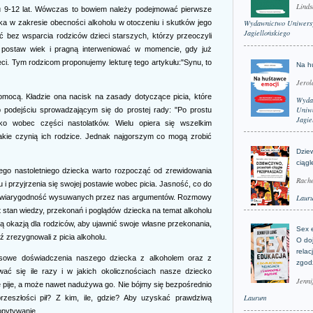
Linds
ku 9-12 lat. Wówczas to bowiem należy podejmować pierwsze
ka w zakresie obecności alkoholu w otoczeniu i skutków jego
Wydawnictwo Uniwers
Jagiellońskiego
ć bez wsparcia rodziców dzieci starszych, którzy przeoczyli
iu postaw wiek i pragną interweniować w momencie, gdy już
eci. Tym rodzicom proponujemy lekturę tego artykułu:"Synu, to
Na h
Jerol
omocą. Kładzie ona nacisk na zasady dotyczące picia, które
Wyda
Uniwe
b podejściu sprowadzającym się do prostej rady: "Po prostu
Jagie
ko wobec części nastolatków. Wielu opiera się wszelkim
jakie czynią ich rodzice. Jednak najgorszym co mogą zrobić
Dzie
ciągl
zego nastoletniego dziecka warto rozpocząć od zrewidowania
Rache
i przyjrzenia się swojej postawie wobec picia. Jasność, co do
Laur
na wiarygodność wysuwanych przez nas argumentów. Rozmowy
t stan wiedzy, przekonań i poglądów dziecka na temat alkoholu
ą okazją dla rodziców, aby ujawnić swoje własne przekonania,
Sex 
 zrezygnowali z picia alkoholu.
O do
relac
zasowe doświadczenia naszego dziecka z alkoholem oraz z
zgod
wać się ile razy i w jakich okolicznościach nasze dziecko
Jenni
e pije, a może nawet nadużywa go. Nie bójmy się bezpośrednio
Laurum
rzeszłości pił? Z kim, ile, gdzie? Aby uzyskać prawdziwą
opytywanie.