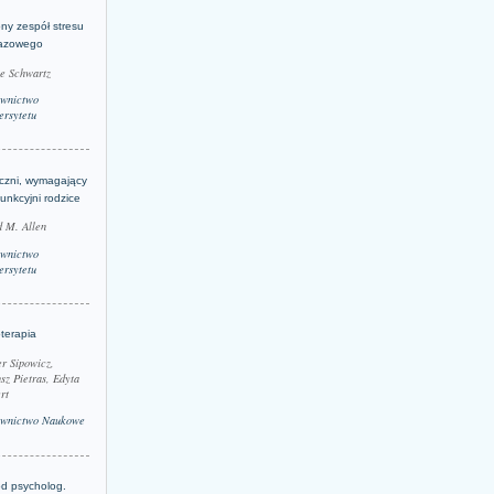
ny zespół stresu
azowego
le Schwartz
wnictwo
rsytetu
yczni, wymagający
funkcyjni rodzice
 M. Allen
wnictwo
rsytetu
terapia
r Sipowicz,
sz Pietras, Edyta
rt
wnictwo Naukowe
d psycholog.