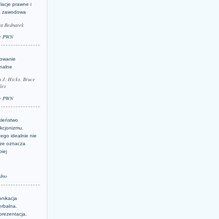
lacje prawne i
a zawodowa
ta Bednarek
e PWN
lowanie
inalne
a J. Hicks, Bruce
les
e PWN
kleństwo
kcjonizmu.
ego idealnie nie
ze oznacza
piej
dno
nikacja
erbalna.
prezentacja,