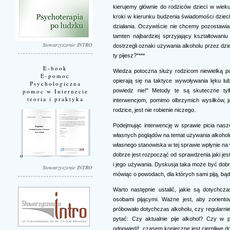
kierujemy głównie do rodziców dzieci w wie
kroki w kierunku budzenia świadomości dziec
działania. Oczywiście nie chcemy pozostawia
tamten najbardziej sprzyjający kształtowan
Stowarzyszenie INTRO
dostrzegli oznaki używania alkoholu przez dzi
ty pijesz?"***
E-book
Wiedza potoczna służy rodzicom niewielką p
E-pomoc
opierają się na taktyce wywoływania lęku lu
Psychologiczna
powiedz nie!" Metody te są skuteczne tyl
pomoc w Internecie
teoria i praktyka
interwencjom, pomimo olbrzymich wysiłków, 
rodzice, jest nie robienie niczego.
Podejmując interwencję w sprawie picia nas
własnych poglądów na temat używania alkoholu 
własnego stanowiska w tej sprawie wpłynie 
dobrze jest rozpocząć od sprawdzenia jaki jes
i jego używania. Dyskusja taka może być dobr
Stowarzyszenie INTRO
mówiąc o powodach, dla których sami piją, bądź
Warto następnie ustalić, jakie są dotychc
osobami pijącymi. Ważne jest, aby zoriento
próbowało dotychczas alkoholu, czy regularni
pytać: Czy aktualnie pije alkohol? Czy w p
odpowiedź, czasem konieczne jest cierpliwe d