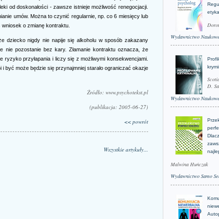
Regu
ki od doskonałości - zawsze istnieje możliwość renegocjacji.
etyk
anie umów. Można to czynić regularnie, np. co 6 miesięcy lub
Doro
ć wniosek o zmianę kontraktu.
Wydawnictwo Naukow
że dziecko nigdy nie napije się alkoholu w sposób zakazany
ie nie pozostanie bez kary. Złamanie kontraktu oznacza, że
 ryzyko przyłapania i liczy się z możliwymi konsekwencjami.
Profi
krym
 i być może będzie się przynajmniej starało ograniczać okazje
Scoti
D. Sa
Źródło: www.psychotekst.pl
Wydawnictwo Naukow
(publikacja: 2005-06-27)
Prze
<< powrót
perfe
Dlacz
zaws
Wszystkie artykuły...
najle
Malwina Huńczak
Wydawnictwo Samo Se
Komu
niew
Auto