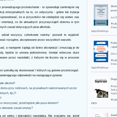
Złożo
o prowadzącego przesłuchanie - to spowoduje zamknięcie się
pour
kcji emocjonalnych na to, co usłyszymy - gniew lub irytacja
Ariel
 spowodować, że w przyszłości nie zdobędzie się wobec nas
 orientacji, co do aktualnych przyzwyczajeń dziecka w tym
Wyda
nnych zasad dotyczących picia alkoholu.
Uniwe
Jagiellońskiego
i udział wszyscy członkowie rodziny- pozwoli to wyjaśnić
cować rozsądne, akceptowane przez wszystkich warunki.
Kryt
i dys
sad, a następnie żądają od dzieci akceptacji i zmuszają je do
sady, będzie to umowa jednostronna. Istnieje wówczas duże
David
wane przez nastolatki, z którymi nie liczono się w procesie
Wyda
Uniwe
Jagiellońskiego
zieci potrafią się dostosować i których są gotowe przestrzegać.
awierającego odpowiedzi na następujące pytania:
Dogo
iło alkohol?
Kaspe
ko w domu przy rodzicach, na prywatkach nadzorowanych przez
Tadeu
Najbe
nnych, itp.)?
ć?
Wyda
ko skorzystać, jeżeli będzie piło poza domem?
PWN
za złamanie zasad umowy?
Zawó
od wieku i dojrzałości nastolatka. Nie zrażajmy się, jeżeli