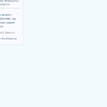
skie Wydawnictwo
ologiczne
LI DŁUGO I
ĘŚLIWIE. Jak
ować związek
lny?
rd F. Harley jr
 Psychologiczne