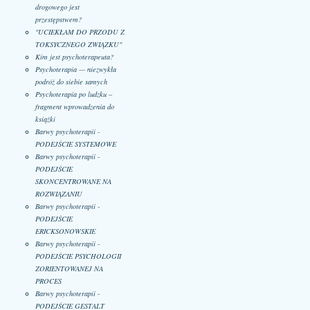
drogowego jest
przestępstwem?
"UCIEKŁAM DO PRZODU Z
TOKSYCZNEGO ZWIĄZKU"
Kim jest psychoterapeuta?
Psychoterapia — niezwykła
podróż do siebie samych
Psychoterapia po ludzku –
fragment wprowadzenia do
książki
Barwy psychoterapii -
PODEJŚCIE SYSTEMOWE
Barwy psychoterapii -
PODEJŚCIE
SKONCENTROWANE NA
ROZWIĄZANIU
Barwy psychoterapii -
PODEJŚCIE
ERICKSONOWSKIE
Barwy psychoterapii -
PODEJŚCIE PSYCHOLOGII
ZORIENTOWANEJ NA
PROCES
Barwy psychoterapii -
PODEJŚCIE GESTALT