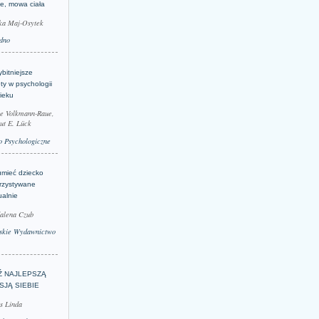
je, mowa ciała
ka Maj-Osytek
dno
bitniejsze
ty w psychologii
ieku
le Volkmann-Raue,
ut E. Lück
 Psychologiczne
umieć dziecko
rzystywane
ualnie
alena Czub
skie Wydawnictwo
Ź NAJLEPSZĄ
SJĄ SIEBIE
s Linda