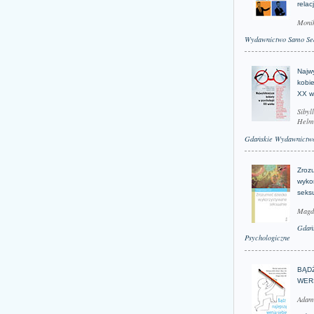
relac
Moni
Wydawnictwo Samo Se
Najwy
kobie
XX w
Sibyl
Helm
Gdańskie Wydawnictwo
Zroz
wyko
seks
Magd
Gdań
Psychologiczne
BĄD
WER
Adam