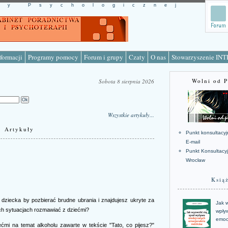
cy Psychologicznej
formacji
Programy pomocy
Forum i grupy
Czaty
O nas
Stowarzyszenie IN
Wolni od 
Sobota 8 sierpnia 2026
Wszystkie artykuły...
Artykuły
Punkt konsultacyj
E-mail
Punkt Konsultacy
Wrocław
Ksią
dziecka by pozbierać brudne ubrania i znajdujesz ukryte za
Jak w
ch sytuacjach rozmawiać z dziećmi?
wpływ
emoc
ćmi na temat alkoholu zawarte w tekście "Tato, co pijesz?"