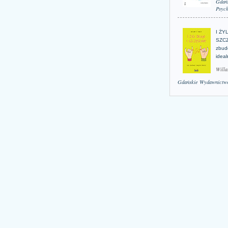
Gdań
Psych
I ŻY
SZCZ
zbud
idea
Willa
Gdańskie Wydawnictwo