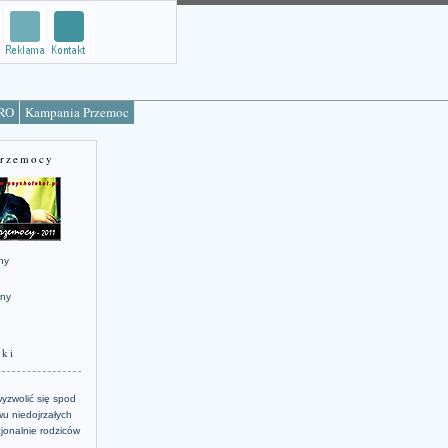
TRO
Kampania Przemoc
Przemocy
ny
jny
żki
yzwolić się spod
u niedojrzałych
jonalnie rodziców