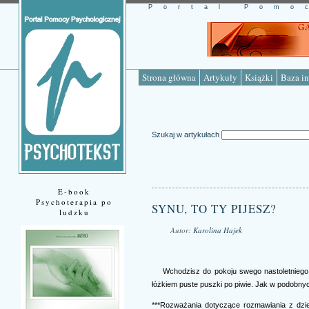
Portal Pomo
Strona główna
Artykuły
Książki
Baza in
Szukaj w artykułach
E-book
Psychoterapia po
SYNU, TO TY PIJESZ?
ludzku
Autor:
Karolina Hajek
Źródło: www.psychotekst.pl
Wchodzisz do pokoju swego nastoletniego 
łóżkiem puste puszki po piwie. Jak w podobny
***Rozważania dotyczące rozmawiania z dzie