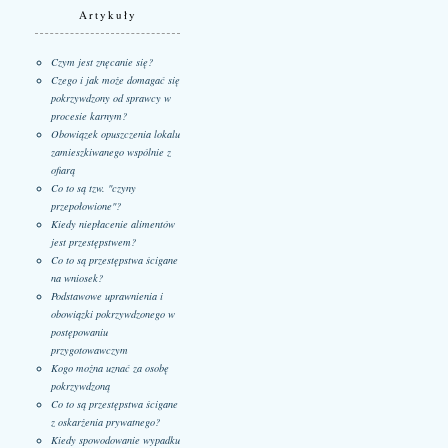
Artykuły
Czym jest znęcanie się?
Czego i jak może domagać się
pokrzywdzony od sprawcy w
procesie karnym?
Obowiązek opuszczenia lokalu
zamieszkiwanego wspólnie z
ofiarą
Co to są tzw. "czyny
przepołowione"?
Kiedy niepłacenie alimentów
jest przestępstwem?
Co to są przestępstwa ścigane
na wniosek?
Podstawowe uprawnienia i
obowiązki pokrzywdzonego w
postępowaniu
przygotowawczym
Kogo można uznać za osobę
pokrzywdzoną
Co to są przestępstwa ścigane
z oskarżenia prywatnego?
Kiedy spowodowanie wypadku