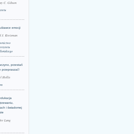
ay C. Gibson
ytetu
uśtawce emocji
d J. Kreisman
wnictwo
rsytetu
llońskiego
wczyno, przestań
e przepraszać!
l Hollis
um
edukacja
jrzewaniu,
jach i świadomej
zie
fer Lang