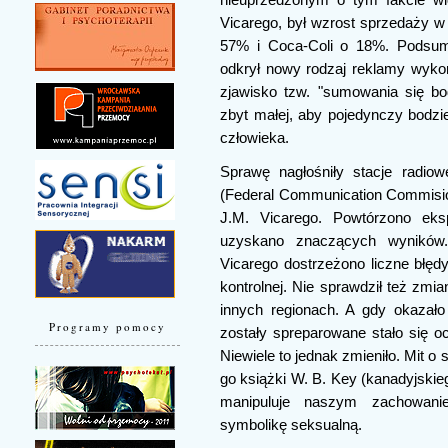
Vicarego, był wzrost sprzedaży w
57% i Coca-Coli o 18%. Podsumo
odkrył nowy rodzaj reklamy wyko
zjawisko tzw. "sumowania się b
zbyt małej, aby pojedynczy bodz
człowieka.
Sprawę nagłośniły stacje radiow
(Federal Communication Commisio
J.M. Vicarego. Powtórzono eksp
uzyskano znaczących wyników.
Vicarego dostrzeżono liczne błęd
kontrolnej. Nie sprawdził też zm
innych regionach. A gdy okazało
Programy pomocy
zostały spreparowane stało się o
Niewiele to jednak zmieniło. Mit o
go książki W. B. Key (kanadyjskieg
manipuluje naszym zachowani
symbolikę seksualną.