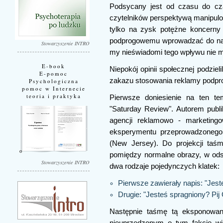
Podsycany jest od czasu do cza
czytelników perspektywą manipul
tylko na zysk potężne koncerny 
podprogowemu wprowadzać do nasz
Stowarzyszenie INTRO
my nieświadomi tego wpływu nie m
E-book
Niepokój opinii społecznej podziel
E-pomoc
zakazu stosowania reklamy podprog
Psychologiczna
pomoc w Internecie
teoria i praktyka
Pierwsze doniesienie na ten t
"Saturday Review". Autorem publik
agencji reklamowo - marketingow
eksperymentu przeprowadzonego 
(New Jersey). Do projekcji taś
pomiędzy normalne obrazy, w od
Stowarzyszenie INTRO
dwa rodzaje pojedynczych klatek:
Pierwsze zawierały napis: "Jes
Drugie: "Jesteś spragniony? Pij
Następnie taśmę tą eksponowa
nieuprzedzonym o tym fakcie wi