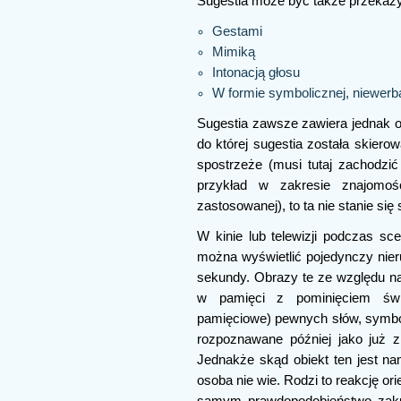
Sugestia może być także przekazy
Gestami
Mimiką
Intonacją głosu
W formie symbolicznej, niewerba
Sugestia zawsze zawiera jednak ok
do której sugestia została skierowa
spostrzeże (musi tutaj zachodzi
przykład w zakresie znajomoś
zastosowanej), to ta nie stanie się 
W kinie lub telewizji podczas s
można wyświetlić pojedynczy nie
sekundy. Obrazy te ze względu na
w pamięci z pominięciem świ
pamięciowe) pewnych słów, symbo
rozpoznawane później jako już 
Jednakże skąd obiekt ten jest na
osoba nie wie. Rodzi to reakcję or
samym prawdopodobieństwo zaku