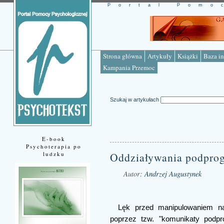
Portal Pomo
Strona główna
Artykuły
Książki
Baza in
Kampania Przemoc
Szukaj w artykułach
E-book
Psychoterapia po
ludzku
Oddziaływania podprogo
Autor:
Andrzej Augustynek
Źródło: www.psychotekst.pl
Lęk przed manipulowaniem n
poprzez tzw. "komunikaty podpr