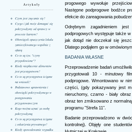
progowego wywołuje przejściow
Artykuły
Następne podprogowe bodźce pro
efekcie do zareagowania pobudzen
Czym jest znęcanie się?
Czego i jak może domagać się
Odrębnym zagadnieniem jest
pokrzywdzony od sprawcy w
podprogowych występuje także w
procesie karnym?
Obowiązek opuszczenia lokalu
jak dotąd nie doczekał się jes
zamieszkiwanego wspólnie z
Dlatego podjąłem go w omówionym
ofiarą
Co to są tzw. "czyny
BADANIA WŁASNE
przepołowione"?
Kiedy niepłacenie alimentów
Przeprowadzenie badań umożliwił
jest przestępstwem?
przygotowali 10 - minutowy fil
Co to są przestępstwa ścigane
podprogowe. Wmontowano w nim 
na wniosek?
części, (gdy pokazywany jest m
Podstawowe uprawnienia i
obowiązki pokrzywdzonego w
nieruchomy, czarno - biały obraz
postępowaniu
obraz ten zmiksowano z normalną 
przygotowawczym
programu "Strefa 11".
Kogo można uznać za osobę
pokrzywdzoną
Badanie przeprowadzono w dwóch
Co to są przestępstwa ścigane
z oskarżenia prywatnego?
kontrolnej). Objęły one studen
Kiedy spowodowanie wypadku
Hutniczej w Krakowie.