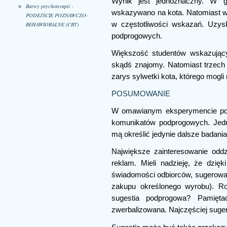
Wynik jest jednoznaczny. W gr
Barwy psychoterapii -
wskazywano na kota. Natomiast w g
PODEJŚCIE POZNAWCZO-
w częstotliwości wskazań. Uzysk
BEHAWIORALNE (CBT)
podprogowych.
Większość studentów wskazujący
skądś znajomy. Natomiast trzech z
zarys sylwetki kota, którego mogl
POSUMOWANIE
W omawianym eksperymencie potwi
komunikatów podprogowych. Jedn
mą określić jedynie dalsze badania
Największe zainteresowanie odd
reklam. Mieli nadzieję, że dzię
świadomości odbiorców, sugerowa
zakupu określonego wyrobu). Ro
sugestia podprogowa? Pamięta
zwerbalizowana. Najczęściej suger