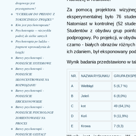
drogowego jest
przestępstwem?
Za pomocą projektora wizyjne
"UCIEKŁAM DO PRZODU Z
eksperymentalnej było 76 stude
TOKSYCZNEGO ZWIĄZKU"
Natomiast w kontrolnej (52 stude
Kim jest psychoterapeuta?
Psychoterapia — niezwykła
Studentów z obydwu grup poinfo
podróż do siebie samych
podprogowy. Po projekcji, w obyd
Psychoterapia po ludzku –
czarno - białych obrazów różnych 
fragment wprowadzenia do
ich zdaniem, był eksponowany podc
książki
Barwy psychoterapii -
Wynik badania przedstawiono w tabe
PODEJŚCIE SYSTEMOWE
Barwy psychoterapii -
PODEJŚCIE
NR.
NAZWA RYSUNKU
GRUPA EKSPE
SKONCENTROWANE NA
ROZWIĄZANIU
A
Wielbłąd
5 (6,7 %)
Barwy psychoterapii -
PODEJŚCIE
B
Jeleń
6 (8,0%)
ERICKSONOWSKIE
C
kot
49 (64,1%)
Barwy psychoterapii -
PODEJŚCIE PSYCHOLOGII
D
Koń
9 (11,9%)
ZORIENTOWANEJ NA
PROCES
E
Krowa
7 (9,3)
Barwy psychoterapii -
PODEJŚCIE GESTALT