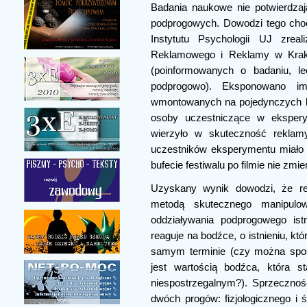
Badania naukowe nie potwierdza
podprogowych. Dowodzi tego choc
Instytutu Psychologii UJ zrea
Reklamowego i Reklamy w Krako
(poinformowanych o badaniu, l
podprogowo). Eksponowano i
wmontowanych na pojedynczych kl
osoby uczestniczące w ekspery
wierzyło w skuteczność reklam
uczestników eksperymentu miało 
bufecie festiwalu po filmie nie zmien
Uzyskany wynik dowodzi, że re
metodą skutecznego manipulow
oddziaływania podprogowego istn
reaguje na bodźce, o istnieniu, k
samym terminie (czy można spost
jest wartością bodźca, która 
niespostrzegalnym?). Sprzecznoś
dwóch progów: fizjologicznego i