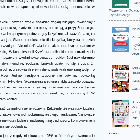
mysł odchudzający" jest więc interesem bardzo dochodowym,
Linds
nak powtarzające się niepowodzenia sieją spustoszenie w
Wydawnictwo Uniwers
Jagiellońskiego
rzysiek zawsze ważył znacznie więcej niż jego rówieśnicy?
adanie się. Otóż nie, od kiedy pamiętają, a przyjaźnią się już
Na h
nie swoim apetytom, podczas gdy Krzyś musiał uważać na to, co
Jerol
ię w ojca. Słabe to pocieszenie dla Krzyśka, który na co dzień
Wyda
o wyglądu. Nie od dziś wiadomo jak trudno być grubasem w
Uniwe
lwetkę. W konsekwencji Krzyś narzucił sobie ostre ograniczenia
Jagie
mącznych, wyeliminował tłuszcze i cukier. Jadł trzy skromne
ał dwa tygodnie, podczas których udało mu się zrzucić 14
Dzie
 od razu zauważyli efekty diety, podziwiali jego silną wolę. To
ciągl
iłków. Jednak następne tygodnie nie były już powtórką
Rache
nym tylko dwa. Wcześniejsza euforia znikła. Zaczęło pojawiać
m bardziej, że coraz częściej musiał walczyć ze sobą, by nie
Laur
rzeczeń, wskazówka wagi zatrzymała się na magicznych 92
ata kontroli.
Sex 
O do
isać czynnikom genetycznym. Założenie, że wszyscy ludzie z
relac
ści przyjmowanych pokarmów jest więc niesłuszne. Najnowsze
zgod
e niektórzy ludzie z nadwagą mają trudności z kontrolowaniem
Jenni
ują się odchudzać!
Laurum
e jest z reguły nieskuteczne. 95% osób, którym ewentualnie