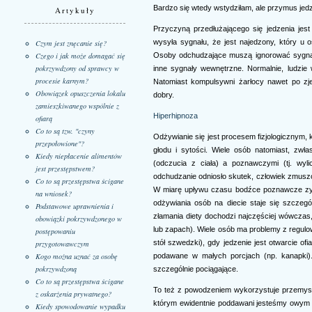
Bardzo się wtedy wstydziłam, ale przymus jedze
Artykuły
Przyczyną przedłużającego się jedzenia jes
wysyła sygnału, że jest najedzony, który u
Czym jest znęcanie się?
Osoby odchudzające muszą ignorować sygnały
Czego i jak może domagać się
pokrzywdzony od sprawcy w
inne sygnały wewnętrzne. Normalnie, ludzie
procesie karnym?
Natomiast kompulsywni żarłocy nawet po zje
Obowiązek opuszczenia lokalu
dobry.
zamieszkiwanego wspólnie z
Hiperhipnoza
ofiarą
Co to są tzw. "czyny
Odżywianie się jest procesem fizjologicznym,
przepołowione"?
głodu i sytości. Wiele osób natomiast, zwłas
Kiedy niepłacenie alimentów
(odczucia z ciała) a poznawczymi (tj. wyli
jest przestępstwem?
odchudzanie odniosło skutek, człowiek zmusz
Co to są przestępstwa ścigane
W miarę upływu czasu bodźce poznawcze zysk
na wniosek?
odżywiania osób na diecie staje się szczeg
Podstawowe uprawnienia i
złamania diety dochodzi najczęściej wówczas
obowiązki pokrzywdzonego w
lub zapach). Wiele osób ma problemy z regulo
postępowaniu
stół szwedzki), gdy jedzenie jest otwarcie of
przygotowawczym
Kogo można uznać za osobę
podawane w małych porcjach (np. kanapki)
pokrzywdzoną
szczególnie pociągające.
Co to są przestępstwa ścigane
To też z powodzeniem wykorzystuje przemys
z oskarżenia prywatnego?
którym ewidentnie poddawani jesteśmy owym 
Kiedy spowodowanie wypadku