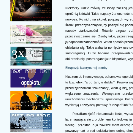
Niektórzy ludzie mówią, że kiedy zaczną jeś
opróżnią lodówki. Takie napady żarłoczności
nervosa. Po nich, na skutek potężnych wyrzut
środki przeczyszczające, by pozbyć się pochłon
napady żarłoczności. Równie często zd
przeczyszczanie się. Osoby takie, przestrzegaj
ją napadami żarłoczności. W ten sposób prze
objadania się. Takie wahania pomiędzy uczto
samoregulacji. Duże badanie przeprowadz
obżerania się, postrzegane jako kłopotliwe, wys
Eksplozja kalorycznej bomby
Kluczem do intensywnego, odhamowanego objada
to tzw. efekt "a co tam, u diabła!". Pojawia s
przed zjedzeniem "zakazanej", według niej, po
większego znaczenia. Wewnętrzne przeko
uruchomieniu mechanizmu spustowego. Pochła
wybierają zazwyczaj potrawy "tuczące" lub "z
- Potrafiłam zjeść niesamowite ilości, wyd
lat zmagająca się z problemem kontrolowania j
trochę i przestać, a ja zawsze mam ochotę na 
powstrzymać przed dokładaniem sobie, choc