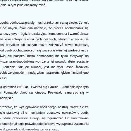
enia, a tym jakie chciałaby mieć.
osoba odchudzająca się musi przekonać samą siebie, że jest
ta od innych. Żywi ona nadzieję, że proces odchudzania się
 w pozytywy - będzie atrakcyjna, kompetentna i wartościowa.
y koncentrując się na tych cechach, których w sobie nie
kimś brzydkim lub tłustym może zniszczyć nawet najlepszą
ród osób odchudzających się poczucie własnej wartości jest z
awia się pułapka: niska samoocena nie tylko motywuje do
ększe prawdopodobieństwo, że z jej powodu dieta zostanie
 Jedzenie, tak jak alkohol, jest dla wielu osób środkiem
obie ze smutkiem, nudą, złym nastrojem, lękiem i innymi tego
 się.
ostatnich kilku lat - zwierza się Paulina. - Jedzenie było tym
m. Pomagało ukoić samotność. Pozwalało zanurzyć się w
odniejsze.
ierdzenie, że występowanie obniżonego nastroju wiąże się ze
ocje stanowią silny mechanizm spustowy nawrotów u osób,
, które przewlekle starają się ograniczać lub kontrolować
 emocjonalnego prawdopodobieństwo wystąpienia załamania
że doprowadzić do napadów żarłoczności.