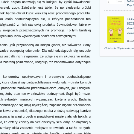
Gdań
Ludzie często ustawiają się w kolejce, by zjeść kawałeczek
Psych
arstek zupy. Założenie jest takie, że po zjedzeniu próbki
wiek będzie chciał kupić większą ilość próbowanego produktu.
I ŻY
u osób odchudzających się, u których poczestunek ten
SZCZ
Większość z nich stanowią produkty żywnościowe, które w
zbud
 w miejscach przeznaczonych na promocje. To tym bardziej
idea
agłych impulsów wywołanych bodźcami zewnętrznymi.
Willa
zenia, jeśli przychodzą do sklepu głodni, niż wówczas kiedy
Gdańskie Wydawnictwo
wadze postępują odwrotnie. Dla odchudzających się uczucie
ż jest dla nich sygnałem, że udaje się im skutecznie unikać
enia zostaną poluzowane, ustępują też zahamowania dotyczące
sy koncernów spożywczych i przemysłu odchudzającego
tóry okazał się piętą achillesową wielu ludzi - utrata kontroli
prosperitę zarówno przedstawicielom jednych, jak i drugich.
tko, żeby stan ten w człowieku podtrzymać. Stąd, być może,
h sylwetek, mających wyznaczać kryteria urody. Badania
chudzające się mają najczęściej zupełnie błędne przekonania
 ile łatwo zrozumieć, dlaczego osoba z dużą nadwagą bardzo
rzucania wagi u osób o prawidłowej masie ciała lub takich, u
, że cztery kobiety na pięć chciałyby schudnąć co najmniej o
ozmiary ciała znacznie mniejsze od swoich, a także od tych,
ętnego mężczyznę. Istnieje więc konflikt pomiędzy tym, jakie