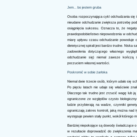
Jem... bo jestem gruba
Osoba rozpoczynająca cykl odchudzania się i p
nieudane odchudzanie zwiększa potrzebę podję
osiągnięcia sukcesu. Oznacza to, że negat
prawdopodobieństwo niepowodzenia w odchudz
miarę upływu czasu odchudzanie powoduje c
dietetycznej spirali jest bardzo trudne. Nisk
zadowolenia dotyczącego własnego wygląd
odchudzanie się) niemal zawsze kończą s
poczuciem własnej wartości.
Poskromić w sobie żarłoka
Niemal dwie trzecie osób, którym udało się s
Po pięciu latach nie udaje się właściwie zn
Dlaczego tak trudno jest zrzucić wagę lub j
ograniczone ze względów czysto biologiczny
ludzie przybierają na wadze, czynniki gene
ograniczają zakres kontroli, jaką można na
występuje pewien stały punkt, wokół którego mo
Bardziej niepokojące są dowody świadczące o
w rezultacie doprowadzić do zwiększenia ma
szybciej niżby to wynikało z samego tylko 