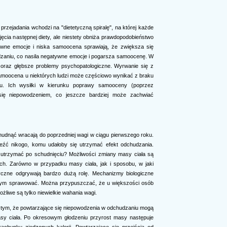
rzejadania wchodzi na "dietetyczną spiralę", na której każde
cia następnej diety, ale niestety obniża prawdopodobieństwo
ywne emocje i niska samoocena sprawiają, że zwiększa się
aniu, co nasila negatywne emocje i pogarsza samoocenę. W
oraz głębsze problemy psychopatologiczne. Wyrwanie się z
a samoocena u niektórych ludzi może częściowo wynikać z braku
u. Ich wysiłki w kierunku poprawy samooceny (poprzez
ię niepowodzeniem, co jeszcze bardziej może zachwiać
chudnąć wracają do poprzedniej wagi w ciągu pierwszego roku.
aleźć nikogo, komu udałoby się utrzymać efekt odchudzania.
ą utrzymać po schudnięciu? Możliwości zmiany masy ciała są
ch. Zarówno w przypadku masy ciała, jak i sposobu, w jaki
tyczne odgrywają bardzo dużą rolę. Mechanizmy biologiczne
d tym sprawować. Można przypuszczać, że u większości osób
żliwe są tylko niewielkie wahania wagi.
 tym, że powtarzające się niepowodzenia w odchudzaniu mogą
sy ciała. Po okresowym głodzeniu przyrost masy następuje
rachunku zjedzonych kalorii. Powtarzające się przejścia od