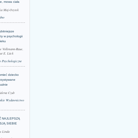
je, mowa ciała
ka Maj-Osytek
dno
bitniejsze
ty w psychologii
ieku
le Volkmann-Raue,
ut E. Lück
 Psychologiczne
umieć dziecko
rzystywane
ualnie
alena Czub
skie Wydawnictwo
Ź NAJLEPSZĄ
SJĄ SIEBIE
s Linda