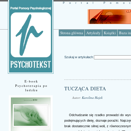
Portal Pomo
Strona główna
Artykuły
Książki
Baza in
Szukaj w artykułach
E-book
Psychoterapia po
TUCZĄCA DIETA
ludzku
Autor:
Karolina Hajek
Źródło: www.psychotekst.pl
Odchudzanie się rzadko prowadzi do wyraź
podejmujących dietę, doznaje porażki. Najczęs
brak dostatecznie silnej woli, z równoczesn