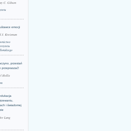
ay C. Gibson
ytetu
uśtawce emocji
d J. Kreisman
wnictwo
rsytetu
llońskiego
wczyno, przestań
e przepraszać!
l Hollis
um
edukacja
jrzewaniu,
jach i świadomej
zie
fer Lang