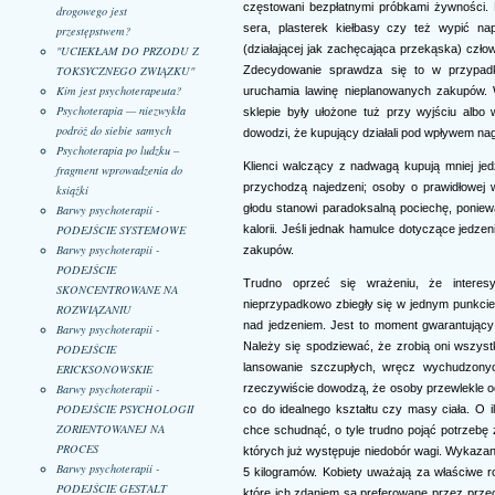
częstowani bezpłatnymi próbkami żywności. 
drogowego jest
sera, plasterek kiełbasy czy też wypić nap
przestępstwem?
(działającej jak zachęcająca przekąska) czło
"UCIEKŁAM DO PRZODU Z
TOKSYCZNEGO ZWIĄZKU"
Zdecydowanie sprawdza się to w przypadk
Kim jest psychoterapeuta?
uruchamia lawinę nieplanowanych zakupów. 
Psychoterapia — niezwykła
sklepie były ułożone tuż przy wyjściu albo
podróż do siebie samych
dowodzi, że kupujący działali pod wpływem n
Psychoterapia po ludzku –
Klienci walczący z nadwagą kupują mniej jed
fragment wprowadzenia do
przychodzą najedzeni; osoby o prawidłowej 
książki
głodu stanowi paradoksalną pociechę, poniewa
Barwy psychoterapii -
PODEJŚCIE SYSTEMOWE
kalorii. Jeśli jednak hamulce dotyczące jedz
Barwy psychoterapii -
zakupów.
PODEJŚCIE
Trudno oprzeć się wrażeniu, że intere
SKONCENTROWANE NA
nieprzypadkowo zbiegły się w jednym punkcie, k
ROZWIĄZANIU
nad jedzeniem. Jest to moment gwarantujący 
Barwy psychoterapii -
Należy się spodziewać, że zrobią oni wszys
PODEJŚCIE
lansowanie szczupłych, wręcz wychudzonyc
ERICKSONOWSKIE
Barwy psychoterapii -
rzeczywiście dowodzą, że osoby przewlekle od
PODEJŚCIE PSYCHOLOGII
co do idealnego kształtu czy masy ciała. O
ZORIENTOWANEJ NA
chce schudnąć, o tyle trudno pojąć potrzebę z
PROCES
których już występuje niedobór wagi. Wykazano
Barwy psychoterapii -
5 kilogramów. Kobiety uważają za właściwe r
PODEJŚCIE GESTALT
które ich zdaniem są preferowane przez przeci