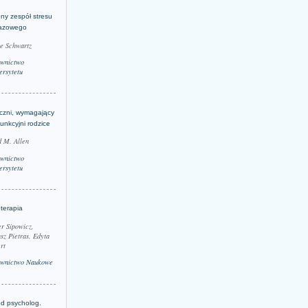
ny zespół stresu
azowego
le Schwartz
wnictwo
rsytetu
yczni, wymagający
funkcyjni rodzice
 M. Allen
wnictwo
rsytetu
terapia
r Sipowicz,
sz Pietras, Edyta
rt
wnictwo Naukowe
d psycholog.