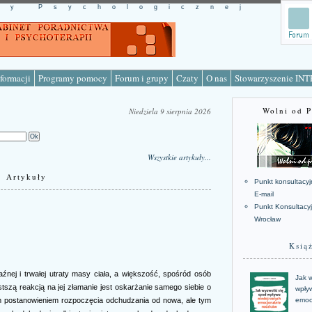
cy Psychologicznej
formacji
Programy pomocy
Forum i grupy
Czaty
O nas
Stowarzyszenie IN
Wolni od 
Niedziela 9 sierpnia 2026
Wszystkie artykuły...
Artykuły
Punkt konsultacyj
E-mail
Punkt Konsultacy
Wrocław
Ksią
nej i trwałej utraty masy ciała, a większość, spośród osób
Jak w
tszą reakcją na jej złamanie jest oskarżanie samego siebie o
wpływ
ym postanowieniem rozpoczęcia odchudzania od nowa, ale tym
emoc