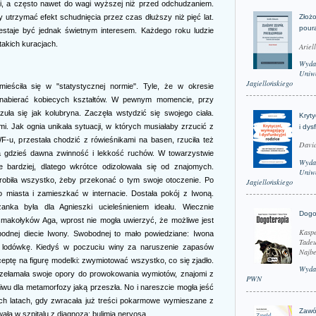
i, a często nawet do wagi wyższej niż przed odchudzaniem.
by utrzymać efekt schudnięcia przez czas dłuższy niż pięć lat.
Złożo
pour
estaje być jednak świetnym interesem. Każdego roku ludzie
takich kuracjach.
Ariel
Wyda
Uniwe
Jagiellońskiego
ieściła się w "statystycznej normie". Tyle, że w okresie
a nabierać kobiecych kształtów. W pewnym momencie, przy
uła się jak kolubryna. Zaczęła wstydzić się swojego ciała.
Kryt
i. Jak ognia unikała sytuacji, w których musiałaby zrzucić z
i dys
F-u, przestała chodzić z rówieśnikami na basen, rzuciła też
David
ła gdzieś dawna zwinność i lekkość ruchów. W towarzystwie
Wyda
e bardziej, dlatego wkrótce odizolowała się od znajomych.
Uniwe
 zrobiła wszystko, żeby przekonać o tym swoje otoczenie. Po
Jagiellońskiego
miasta i zamieszkać w internacie. Dostała pokój z Iwoną.
anka była dla Agnieszki ucieleśnieniem ideału. Wiecznie
Dogo
smakołyków Aga, wprost nie mogła uwierzyć, że możliwe jest
Kaspe
odnej diecie Iwony. Swobodnej to mało powiedziane: Iwona
Tadeu
łą lodówkę. Kiedyś w poczuciu winy za naruszenie zapasów
Najbe
eptę na figurę modelki: zwymiotować wszystko, co się zjadło.
Wyda
zełamała swoje opory do prowokowania wymiotów, znajomi z
PWN
iwu dla metamorfozy jaką przeszła. No i nareszcie mogła jeść
óch latach, gdy zwracała już treści pokarmowe wymieszane z
Zawó
ała w szpitalu z diagnozą: bulimia nervosa.