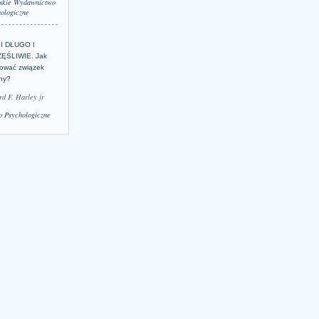
skie Wydawnictwo
ologiczne
LI DŁUGO I
ĘŚLIWIE. Jak
ować związek
lny?
rd F. Harley jr
 Psychologiczne