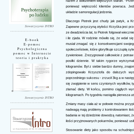
razem z dołożeniem większych starań. "Prze
ponieważ większość klientów powraca. Jed
układzie samoregulacji jedzenia.
Dlaczego Piotrek jest chudy jak patyk, a K
Stowarzyszenie INTRO
Zapewne przyczyną otyłości Krzyśka jest przej
ze dwadzieścia lat, to Piotrek folgował wiecz
i ile zjada. W rodzinie mówiło się, że wdał s
E-book
musiał zmagać się z konsekwencjami swojeg
E-pomoc
Psychologiczna
społeczeństwie, które gloryfikuje szczupłą sy
pomoc w Internecie
żywieniowe. Zrezygnował całkowicie z potraw 
teoria i praktyka
posiłki dziennie. W takim rygorze wytrzym
kilogramów. Był z siebie bardzo dumny, znajomi
zdopingowało Krzysztofa do dalszych wys
poprzedniego sukcesu - zrzucił 3kg a w następ
się zwątpienie w sens czynionych wysiłków, ty
złamać diety. W końcu, pomimo ciągłych wy
kilogramach. Po tygodniu nastąpiła pierwsza utr
Stowarzyszenie INTRO
Zmiany masy ciała aż w połowie można przyp
nadwagą mają problemy z kontrolowaniem ilo
badania w tej dziedzinie dowodzą natomiast, ż
ilości przyjmowanych pokarmów, ponieważ usił
Stosowanie diety jako sposobu na schudnięci