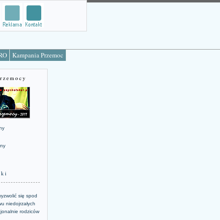
TRO
Kampania Przemoc
Przemocy
ny
jny
żki
yzwolić się spod
u niedojrzałych
jonalnie rodziców