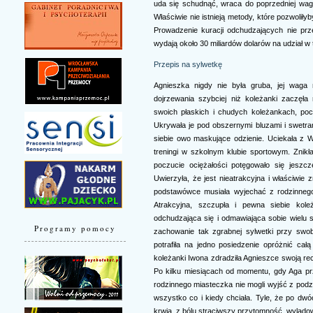
uda się schudnąć, wraca do poprzedniej wag
Właściwie nie istnieją metody, które pozwoliły
Prowadzenie kuracji odchudzających nie prz
wydają około 30 miliardów dolarów na udział w 
Przepis na sylwetkę
Agnieszka nigdy nie była gruba, jej waga m
dojrzewania szybciej niż koleżanki zaczęł
swoich płaskich i chudych koleżankach, pocz
Ukrywała je pod obszernymi bluzami i swetram
siebie owo maskujące odzienie. Uciekała z W
treningi w szkolnym klubie sportowym. Znik
poczucie ociężałości potęgowało się jeszcz
Uwierzyła, że jest nieatrakcyjna i właściwie
podstawówce musiała wyjechać z rodzinnego 
Atrakcyjna, szczupła i pewna siebie koleż
odchudzająca się i odmawiająca sobie wielu 
Programy pomocy
zachowanie tak zgrabnej sylwetki przy swob
potrafiła na jedno posiedzenie opróżnić ca
koleżanki Iwona zdradziła Agnieszce swoją rec
Po kilku miesiącach od momentu, gdy Aga pr
rodzinnego miasteczka nie mogli wyjść z podz
wszystko co i kiedy chciała. Tyle, że po dw
krwią, z bólu straciwszy przytomność, wylądow