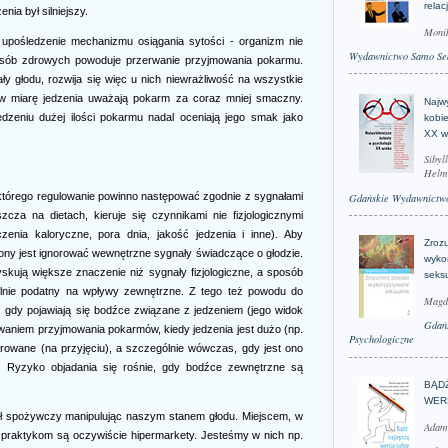
relac
nia był silniejszy.
Moni
t upośledzenie mechanizmu osiągania sytości - organizm nie
Wydawnictwo Samo Se
 osób zdrowych powoduje przerwanie przyjmowania pokarmu.
 głodu, rozwija się więc u nich niewrażliwość na wszystkie
 w miarę jedzenia uważają pokarm za coraz mniej smaczny.
Najwy
dzeniu dużej ilości pokarmu nadal oceniają jego smak jako
kobie
XX w
Sibyl
Helm
 którego regulowanie powinno następować zgodnie z sygnałami
Gdańskie Wydawnictwo
zcza na dietach, kieruje się czynnikami nie fizjologicznymi
czenia kaloryczne, pora dnia, jakość jedzenia i inne). Aby
Zroz
ony jest ignorować wewnętrzne sygnały świadczące o głodzie.
wyko
ują większe znaczenie niż sygnały fizjologiczne, a sposób
seks
ólnie podatny na wpływy zewnętrzne. Z tego też powodu do
Magd
, gdy pojawiają się bodźce związane z jedzeniem (jego widok
Gdań
waniem przyjmowania pokarmów, kiedy jedzenia jest dużo (np.
Psychologiczne
iarowane (na przyjęciu), a szczególnie wówczas, gdy jest ono
. Ryzyko objadania się rośnie, gdy bodźce zewnętrzne są
BĄD
WER
ł spożywczy manipulując naszym stanem głodu. Miejscem, w
Adam
praktykom są oczywiście hipermarkety. Jesteśmy w nich np.