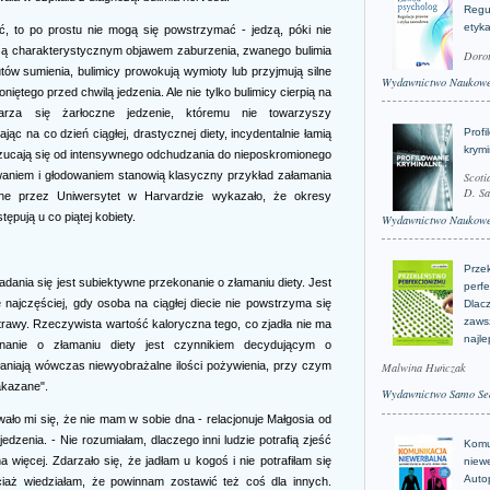
Regu
etyk
ć, to po prostu nie mogą się powstrzymać - jedzą, póki nie
 są charakterystycznym objawem zaburzenia, zwanego bulimia
Doro
ów sumienia, bulimicy prowokują wymioty lub przyjmują silne
Wydawnictwo Naukow
iętego przed chwilą jedzenia. Ale nie tylko bulimicy cierpią na
arza się żarłoczne jedzenie, któremu nie towarzyszy
Profi
ąc na co dzień ciągłej, drastycznej diety, incydentalnie łamią
krym
rzucają się od intensywnego odchudzania do nieposkromionego
waniem i głodowaniem stanowią klasyczny przykład załamania
Scoti
D. Sa
one przez Uniwersytet w Harvardzie wykazało, że okresy
tępują u co piątej kobiety.
Wydawnictwo Naukow
Prze
nia się jest subiektywne przekonanie o złamaniu diety. Jest
perfe
ię najczęściej, gdy osoba na ciągłej diecie nie powstrzyma się
Dlacz
zaws
trawy. Rzeczywista wartość kaloryczna tego, co zjadła nie ma
najle
nanie o złamaniu diety jest czynnikiem decydującym o
niają wówczas niewyobrażalne ilości pożywienia, przy czym
Malwina Huńczak
akazane".
Wydawnictwo Samo Se
awało mi się, że nie mam w sobie dna - relacjonuje Małgosia od
edzenia. - Nie rozumiałam, dlaczego inni ludzie potrafią zjeść
Komu
więcej. Zdarzało się, że jadłam u kogoś i nie potrafiłam się
niew
Auto
iaż wiedziałam, że powinnam zostawić też coś dla innych.