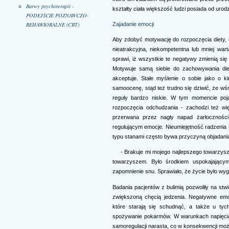
Barwy psychoterapii -
kształty ciała większość ludzi posiada od urodz
PODEJŚCIE POZNAWCZO-
BEHAWIORALNE (CBT)
Zajadanie emocji
Aby zdobyć motywację do rozpoczęcia diety, 
nieatrakcyjna, niekompetentna lub mniej war
sprawi, iż wszystkie te negatywy zmienią się
Motywuje samą siebie do zachowywania diet
akceptuje. Stałe myślenie o sobie jako o 
samoocenę, stąd też trudno się dziwić, że wś
reguły bardzo niskie. W tym momencie poj
rozpoczęcia odchudzania - zachodzi też wi
przerwana przez nagły napad żarłoczności.
regulującym emocje. Nieumiejętność radzenia s
typu stanami często bywa przyczyną objadania
- Brakuje mi mojego najlepszego towarzysza 
towarzyszem. Było środkiem uspokajający
zapomnienie snu. Sprawiało, że życie było wyg
Badania pacjentów z bulimią pozwoliły na stw
zwiększoną chęcią jedzenia. Negatywne em
które starają się schudnąć, a także u tych
spożywanie pokarmów. W warunkach napięcia
samoregulacji narasta, co w konsekwencji mo