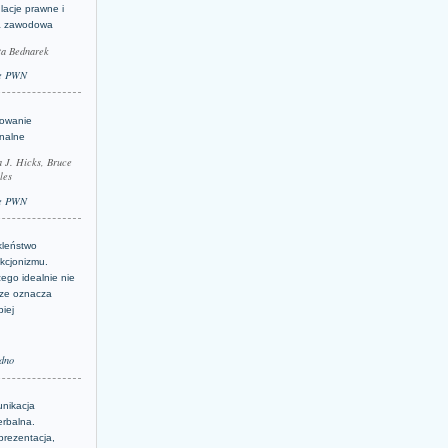
lacje prawne i
a zawodowa
ta Bednarek
e PWN
lowanie
inalne
a J. Hicks, Bruce
les
e PWN
kleństwo
kcjonizmu.
ego idealnie nie
ze oznacza
piej
dno
nikacja
erbalna.
prezentacja,