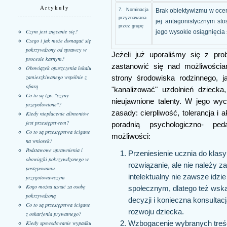
Artykuły
7. Nominacja
Brak obiektywizmu w oce
przyznawana
jej antagonistycznym st
przez grupę
Czym jest znęcanie się?
jego wysokie osiągnięcia
Czego i jak może domagać się
pokrzywdzony od sprawcy w
Jeżeli już uporaliśmy się z pro
procesie karnym?
zastanowić się nad możliwościa
Obowiązek opuszczenia lokalu
zamieszkiwanego wspólnie z
strony środowiska rodzinnego, j
ofiarą
"kanalizować" uzdolnień dzieck
Co to są tzw. "czyny
nieujawnione talenty. W jego w
przepołowione"?
zasady: cierpliwość, tolerancja i
Kiedy niepłacenie alimentów
jest przestępstwem?
poradnią psychologiczno- pe
Co to są przestępstwa ścigane
możliwości:
na wniosek?
Podstawowe uprawnienia i
Przeniesienie ucznia do klas
obowiązki pokrzywdzonego w
rozwiązanie, ale nie należy 
postępowaniu
intelektualny nie zawsze idz
przygotowawczym
Kogo można uznać za osobę
społecznym, dlatego też wska
pokrzywdzoną
decyzji i konieczna konsultac
Co to są przestępstwa ścigane
rozwoju dziecka.
z oskarżenia prywatnego?
Wzbogacenie wybranych treśc
Kiedy spowodowanie wypadku