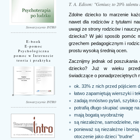
T. A. Edison: "Geniusz to 20% talentu
Zdolne dziecko to marzenie każd
nawet dla rodziców z tytułami n
Stowarzyszenie INTRO
uwagi ze strony rodziców i nauczyc
dziecka? W jaki sposób pomóc m
E-book
grzechem pedagogicznym i rodzicie
E-pomoc
prostu wysoką średnią ocen.
Psychologiczna
pomoc w Internecie
teoria i praktyka
Zacznijmy jednak od poszukania 
dziecko? Już w wieku przed
świadczące o ponadprzeciętnych 
ok. 33% z nich przed pójściem d
łatwo zapamiętują wierszyki i te
zadają mnóstwo pytań, szybko 
Stowarzyszenie INTRO
potrafią długo skupiać uwagę na 
mają bogatą wyobraźnię
są niezależne, samodzielne, nie
ponieważ są niezależne i broni
otoczenie jako dzieci "trudne"