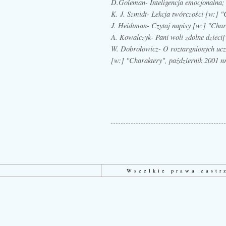
D.Goleman- Inteligencja emocjonalna;
K. J. Szmidt- Lekcja twórczości [w:] "
J. Heidtman- Czytaj napisy [w:] "Char
A. Kowalczyk- Pani woli zdolne dzieci
W. Dobrołowicz- O roztargnionych ucz
[w:] "Charaktery", październik 2001 nr
Wszelkie prawa zast