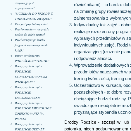
drogowego jest
rówieśnikami) - to bardzo do
przestępstwem?
na zmianę grupy rówieśniczej,
"UCIEKŁAM DO PRZODU Z
zainteresowania z wybranych
TOKSYCZNEGO ZWIĄZKU"
Kim jest psychoterapeuta?
Indywidualny tok zajęć - dob
Psychoterapia — niezwykła
realizuje rozszerzony progra
podróż do siebie samych
wybranych przedmiotów w sta
Psychoterapia po ludzku –
indywidualnych zajęć. Rodzi t
fragment wprowadzenia do
książki
organizacyjnej (ułożenie plan
Barwy psychoterapii -
i odpowiedzialności.
PODEJŚCIE SYSTEMOWE
Wprowadzenie dodatkowych za
Barwy psychoterapii -
PODEJŚCIE
przedmiotów nauczanych w szko
SKONCENTROWANE NA
trening twórczości, trening um
ROZWIĄZANIU
Uczestnictwo w kursach, obo
Barwy psychoterapii -
pozaszkolnych - to dobre rozw
PODEJŚCIE
ERICKSONOWSKIE
obciążające budżet rodziny. P
Barwy psychoterapii -
świadczące nieodpłatnie możl
PODEJŚCIE PSYCHOLOGII
przyznające stypendia uczni
ZORIENTOWANEJ NA
PROCES
Drodzy Rodzice - szczęśliwi lub
Barwy psychoterapii -
potomka, niech podsumowaniem mo
PODEJŚCIE GESTALT