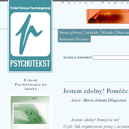
Portal Pomo
Strona główna
Artykuły
Książki
Baza in
Kampania Przemoc
Szukaj w artykułach
E-book
Psychoterapia po
ludzku
Jestem zdolny! Pomóżc
Autor:
Maria Jolanta Długozima
Źródło: www.psychotekst.pl
Jestem zdolny! Pomóżcie mi!
Czyli "Jak organizować pracę z uczni