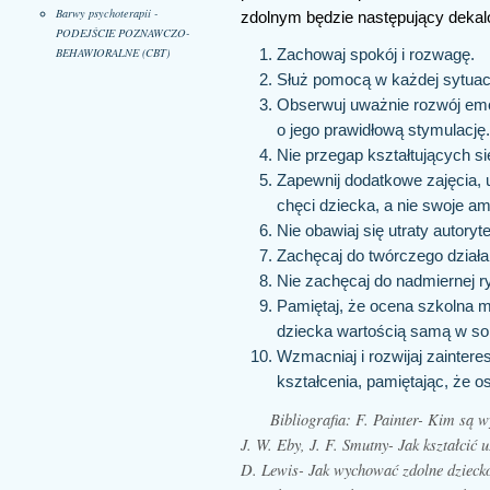
Barwy psychoterapii -
zdolnym będzie następujący dekal
PODEJŚCIE POZNAWCZO-
BEHAWIORALNE (CBT)
Zachowaj spokój i rozwagę.
Służ pomocą w każdej sytuacji,
Obserwuj uważnie rozwój emo
o jego prawidłową stymulację
Nie przegap kształtujących si
Zapewnij dodatkowe zajęcia, u
chęci dziecka, a nie swoje am
Nie obawiaj się utraty autoryte
Zachęcaj do twórczego działa
Nie zachęcaj do nadmiernej ry
Pamiętaj, że ocena szkolna m
dziecka wartością samą w so
Wzmacniaj i rozwijaj zainter
kształcenia, pamiętając, że o
Bibliografia: F. Painter- Kim są
J. W. Eby, J. F. Smutny- Jak kształcić
D. Lewis- Jak wychować zdolne dziec