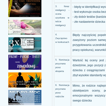
3. Iloraz
- błędy w identyfikacji wy
inteligencji -
- test wykonuje osoba be
ocena
- zły dobór testów (bardzi
uzyskana w
teście
- złe nastawienie dziecka
inteligencji
4.
Błędy najczęściej popełn
Zwycięstwo
zawyżony poziom samego 
w konkursach
przygotowania uczestnikó
pracy opiekuna), warunkó
5. Nominacja
Wartość tej oceny jest
przyznana
dziedzinie, jego pozycj
przez
dziecka z osiągnięciami
eksperta
zbyt wysokie standardy w
6. Nominacja
Mimo, że rodzice najlep
przyznana
obiektywizm oceny, 
przez
emocjonalnymi- wszyscy 
rodziców
swego dziecka