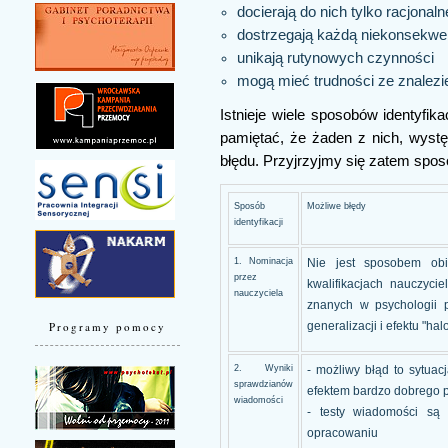
docierają do nich tylko racjonal
dostrzegają każdą niekonsekwe
unikają rutynowych czynności
mogą mieć trudności ze znalezi
Istnieje wiele sposobów identyfik
pamiętać, że żaden z nich, występ
błędu. Przyjrzyjmy się zatem spos
Sposób
Możliwe błędy
identyfikacji
1. Nominacja
Nie jest sposobem ob
przez
kwalifikacjach nauczyci
nauczyciela
znanych w psychologii p
generalizacji i efektu "hal
Programy pomocy
2. Wyniki
- możliwy błąd to sytuac
sprawdzianów
efektem bardzo dobrego p
wiadomości
- testy wiadomości są 
opracowaniu