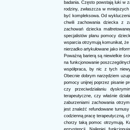
badania. Często powstają luki w z
rodziny, zwłaszcza w mniejszych
być kompleksowa. Od wykluczenia p
chwili zachowania dziecka z 
zachowań dziecka maltretowaneg
specjalistów planu pomocy dziecku
wsparcia otrzymują komunikat, że 
nierzadko artykułowane jako infor
Poważną barierą są niewielkie śr
na funkcjonowanie poszczególnych 
współpraca, by nic z tych niew
Obecnie dobrym narzędziem uzupełn
pomocy unijnej poprzez pisanie 
czy przeciwdziałaniu dyskrym
terapeutyczne, czy właśnie działa
zaburzeniami zachowania otrzymu
jest znaleźć refundowane turnusy
codzienną pracę terapeutyczną, c
chorzy taką pomoc otrzymują. Ku
egzystencji. Najlepiej funkcjo