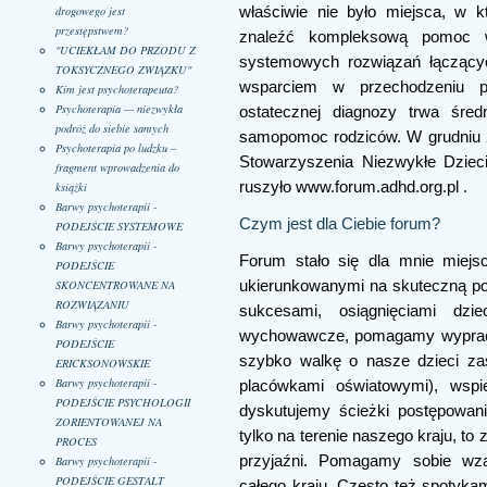
właściwie nie było miejsca, w 
drogowego jest
przestępstwem?
znaleźć kompleksową pomoc w
"UCIEKŁAM DO PRZODU Z
systemowych rozwiązań łączącyc
TOKSYCZNEGO ZWIĄZKU"
wsparciem w przechodzeniu p
Kim jest psychoterapeuta?
Psychoterapia — niezwykła
ostatecznej diagnozy trwa śred
podróż do siebie samych
samopomoc rodziców. W grudniu 20
Psychoterapia po ludzku –
Stowarzyszenia Niezwykłe Dzieci
fragment wprowadzenia do
ruszyło www.forum.adhd.org.pl .
książki
Barwy psychoterapii -
Czym jest dla Ciebie forum?
PODEJŚCIE SYSTEMOWE
Barwy psychoterapii -
Forum stało się dla mnie miejs
PODEJŚCIE
ukierunkowanymi na skuteczną p
SKONCENTROWANE NA
ROZWIĄZANIU
sukcesami, osiągnięciami dzi
Barwy psychoterapii -
wychowawcze, pomagamy wypraco
PODEJŚCIE
szybko walkę o nasze dzieci za
ERICKSONOWSKIE
Barwy psychoterapii -
placówkami oświatowymi), wspi
PODEJŚCIE PSYCHOLOGII
dyskutujemy ścieżki postępowani
ZORIENTOWANEJ NA
tylko na terenie naszego kraju, t
PROCES
przyjaźni. Pomagamy sobie wza
Barwy psychoterapii -
PODEJŚCIE GESTALT
całego kraju. Często też spotyka