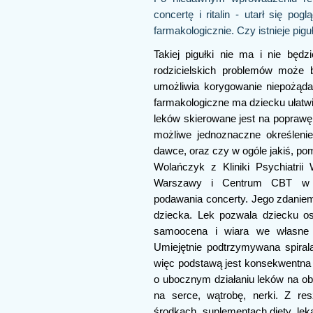
concertę i ritalin - utarł się p
farmakologicznie. Czy istnieje pi
Takiej pigułki nie ma i nie będ
rodzicielskich problemów może 
umożliwia korygowanie niepożąd
farmakologiczne ma dziecku ułatwić
leków skierowane jest na poprawę
możliwe jednoznaczne określenie
dawce, oraz czy w ogóle jakiś, po
Wolańczyk z Kliniki Psychiatri
Warszawy i Centrum CBT w Wa
podawania concerty. Jego zdani
dziecka. Lek pozwala dziecku o
samoocena i wiara we własne 
Umiejętnie podtrzymywana spira
więc podstawą jest konsekwentna
o ubocznym działaniu leków na obn
na serce, wątrobę, nerki. Z r
środkach, suplementach diety, le