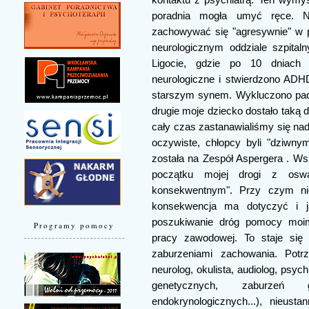
poradnia mogła umyć ręce. N
zachowywać się "agresywnie" w p
neurologicznym oddziale szpita
Ligocie, gdzie po 10 dniach 
neurologiczne i stwierdzono ADH
starszym synem. Wykluczono pad
drugie moje dziecko dostało taką 
cały czas zastanawialiśmy się nad
oczywiste, chłopcy byli "dziwn
została na Zespół Aspergera . Wsz
początku mojej drogi z oswa
konsekwentnym". Przy czym ni
konsekwencja ma dotyczyć i j
poszukiwanie dróg pomocy moim
Programy pomocy
pracy zawodowej. To staje się 
zaburzeniami zachowania. Potrz
neurolog, okulista, audiolog, psy
genetycznych, zaburzeń gast
endokrynologicznych...), nieus