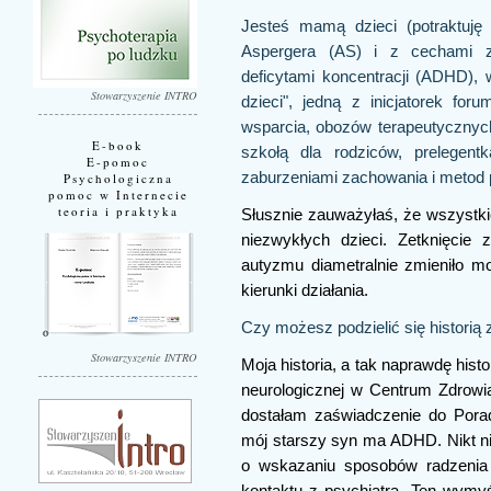
Jesteś mamą dzieci (potraktuję
Aspergera (AS) i z cechami z
deficytami koncentracji (ADHD), 
Stowarzyszenie INTRO
dzieci", jedną z inicjatorek for
wsparcia, obozów terapeutycznych 
E-book
szkołą dla rodziców, prelegen
E-pomoc
zaburzeniami zachowania i metod pr
Psychologiczna
pomoc w Internecie
teoria i praktyka
Słusznie zauważyłaś, że wszystki
niezwykłych dzieci. Zetknięcie
autyzmu diametralnie zmieniło mo
kierunki działania.
Czy możesz podzielić się historią 
Stowarzyszenie INTRO
Moja historia, a tak naprawdę his
neurologicznej w Centrum Zdrowi
dostałam zaświadczenie do Pora
mój starszy syn ma ADHD. Nikt nie
o wskazaniu sposobów radzenia
kontaktu z psychiatrą. Ten wymy