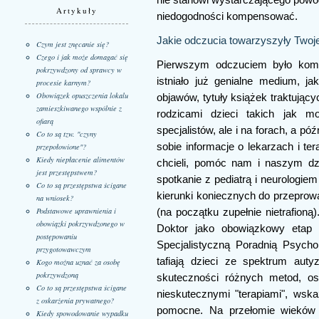
Artykuły
niedogodności kompensować.
Jakie odczucia towarzyszyły Two
Czym jest znęcanie się?
Czego i jak może domagać się
Pierwszym odczuciem było kompl
pokrzywdzony od sprawcy w
istniało już genialne medium, ja
procesie karnym?
Obowiązek opuszczenia lokalu
objawów, tytuły książek traktując
zamieszkiwanego wspólnie z
rodzicami dzieci takich jak m
ofiarą
specjalistów, ale i na forach, a p
Co to są tzw. "czyny
sobie informacje o lekarzach i ter
przepołowione"?
Kiedy niepłacenie alimentów
chcieli, pomóc nam i naszym dz
jest przestępstwem?
spotkanie z pediatrą i neurologie
Co to są przestępstwa ścigane
kierunki koniecznych do przeprowa
na wniosek?
Podstawowe uprawnienia i
(na początku zupełnie nietrafion
obowiązki pokrzywdzonego w
Doktor jako obowiązkowy etap 
postępowaniu
Specjalistyczną Poradnią Psych
przygotowawczym
tafiają dzieci ze spektrum aut
Kogo można uznać za osobę
pokrzywdzoną
skuteczności różnych metod, os
Co to są przestępstwa ścigane
nieskutecznymi "terapiami", wska
z oskarżenia prywatnego?
pomocne. Na przełomie wieków 
Kiedy spowodowanie wypadku