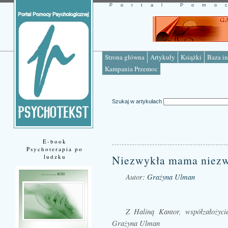
Portal Pomo
Strona główna
Artykuły
Książki
Baza in
Kampania Przemoc
Szukaj w artykułach
E-book
Psychoterapia po
ludzku
Niezwykła mama niezw
Autor:
Grażyna Ulman
Źródło: www.psychotekst.pl
Z Haliną Kantor, współzałożyci
Grażyna Ulman