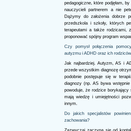
pedagogiczne, które podjęłam, by 
nauczycieli partnerem a nie p
Dążymy do założenia dobrze pr
przedszkola i szkoły, których p
terapeutami a także rodzicami,
proponować spójny program wsparci
Czy pomysł połączenia pomocy
autyzmu i ADHD oraz ich rodziców
Jak najbardziej. Autyzm, AS i 
przede wszystkim diagnozę otrzymu
podobnie postępuje się w terapi
diagnozy (np. AS bywa wstępnie
powoduje, że rodzice borykający
mają wiedzę i umiejętności poz
innym.
Do jakich specjalistów powinie
zachowania?
Zazwyczaj zaczyna się od konta