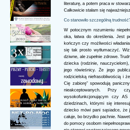
literaturę, a potem praca w stow
Całkowicie stałam się najważniej
Co stanowiło szczególną trudność
W potocznym rozumieniu niepełn
oka, łatwa do określenia. Jest 
kończyn czy możliwości władania
się tak prosto wytłumaczyć. Wi
dziwne, ale zupełnie zdrowe. Trud
dziecka (rodzinie, nauczycielom)
jego rówieśnicy. Że jego publi
rodzicielską niefrasobliwością i 
Cię zabiorę" spowodują paniczny
nieakceptowanych. Przy 
wysokofunkcjonującym czy AS c
dziedzinach, którymi się interesu
dziecko mówi pani sąsiadce, że je
całuje, bo brzydko pachnie. Naw
do pomocy osobom niepełnospraw
nie stanowi wystarczającego powod