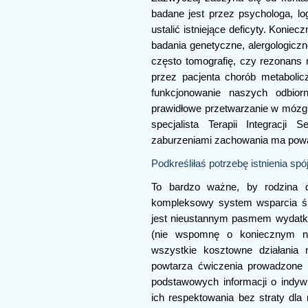
badane jest przez psychologa, log
ustalić istniejące deficyty. Koniec
badania genetyczne, alergologiczn
często tomografię, czy rezonans 
przez pacjenta chorób metabolicz
funkcjonowanie naszych odbior
prawidłowe przetwarzanie w mózgu.
specjalista Terapii Integracji
zaburzeniami zachowania ma powa
Podkreśliłaś potrzebę istnienia sp
To bardzo ważne, by rodzina 
kompleksowy system wsparcia śr
jest nieustannym pasmem wydatków 
(nie wspomnę o koniecznym na
wszystkie kosztowne działania
powtarza ćwiczenia prowadzone 
podstawowych informacji o indyw
ich respektowania bez straty dla 