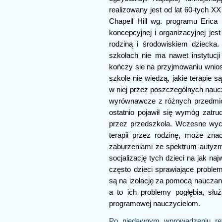
realizowany jest od lat 60-tych X
Chapell Hill wg. programu Erica
koncepcyjnej i organizacyjnej jes
rodziną i środowiskiem dziecka
szkołach nie ma nawet instytucji
kończy sie na przyjmowaniu wnio
szkole nie wiedzą, jakie terapie 
w niej przez poszczególnych naucz
wyrównawcze z różnych przedmio
ostatnio pojawił się wymóg zatru
przez przedszkola. Wczesne wyc
terapii przez rodzinę, może zna
zaburzeniami ze spektrum autyzm
socjalizację tych dzieci na jak n
często dzieci sprawiające probl
są na izolację za pomocą nauczani
a to ich problemy pogłębia, służ
programowej nauczycielom.
Po niedawnym wprowadzeniu refu