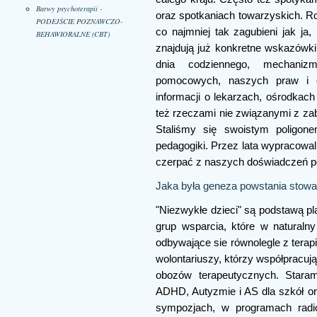
Barwy psychoterapii -
oraz spotkaniach towarzyskich. Ro
PODEJŚCIE POZNAWCZO-
co najmniej tak zagubieni jak j
BEHAWIORALNE (CBT)
znajdują już konkretne wskazówki 
dnia codziennego, mechanizm
pomocowych, naszych praw i o
informacji o lekarzach, ośrodkach
też rzeczami nie związanymi z zab
Staliśmy się swoistym poligone
pedagogiki. Przez lata wypracowal
czerpać z naszych doświadczeń pow
Jaka była geneza powstania stow
"Niezwykłe dzieci" są podstawą pl
grup wsparcia, które w naturaln
odbywające sie równolegle z terap
wolontariuszy, którzy współpracują
obozów terapeutycznych. Staram
ADHD, Autyzmie i AS dla szkół o
sympozjach, w programach radio