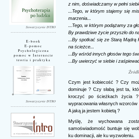
z nim, doświadczamy w pełni siebie
...Tego, w którym stajemy się mis
marzenia...
...Tego, w którym podążamy za gł
Stowarzyszenie INTRO
By prawdziwe życie przyszło do n
...By spotkać się ze Starą Mądrą 
E-book
E-pomoc
na ścieżce...
Psychologiczna
...By wśród innych głosów tego św
pomoc w Internecie
teoria i praktyka
...By uwierzyć w siebie i zaśpiewa
Źródł
Czym jest kobiecość ? Czy można
dominuje ? Czy słabą jest ta, kt
kroczyć po ścieżkach życia 
Stowarzyszenie INTRO
wypracowania własnych wzorców 
A jaką ja jestem kobietą ?
Myślę, że wychowana zosta
samoświadomość buntuje się wobe
ku dominacji, ale ku wyzwoleniu.