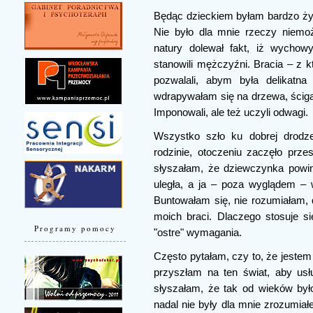
Będąc dzieckiem byłam bardzo ży
Nie było dla mnie rzeczy niemoż
natury dolewał fakt, iż wychow
stanowili mężczyźni. Bracia – z k
pozwalali, abym była delikatn
wdrapywałam się na drzewa, ścigał
Imponowali, ale też uczyli odwagi.
Wszystko szło ku dobrej drodz
rodzinie, otoczeniu zaczęło prz
słyszałam, że dziewczynka powin
uległa, a ja – poza wyglądem – 
Buntowałam się, nie rozumiałam,
moich braci. Dlaczego stosuje s
Programy pomocy
"ostre" wymagania.
Często pytałam, czy to, że jeste
przyszłam na ten świat, aby us
słyszałam, że tak od wieków było
nadal nie były dla mnie zrozum