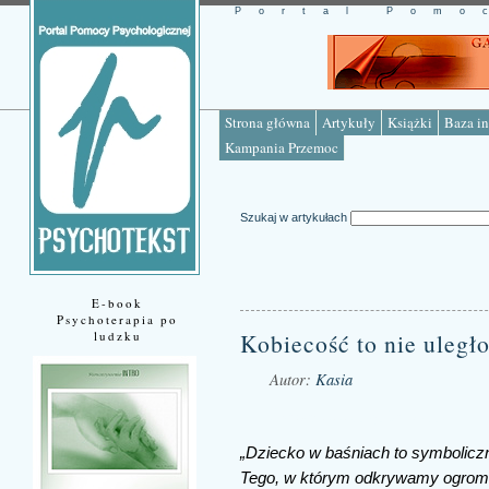
Portal Pomo
Strona główna
Artykuły
Książki
Baza in
Kampania Przemoc
Szukaj w artykułach
E-book
Psychoterapia po
ludzku
Kobiecość to nie uległ
Autor:
Kasia
Źródło: www.psychotekst.pl
„Dziecko w baśniach to symboliczn
Tego, w którym odkrywamy ogrom 