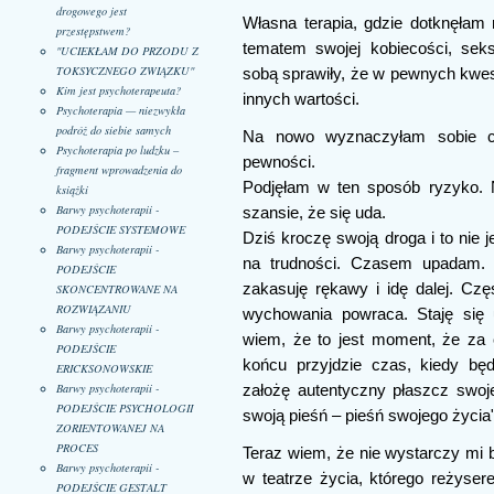
drogowego jest
Własna terapia, gdzie dotknęłam
przestępstwem?
tematem swojej kobiecości, seks
"UCIEKŁAM DO PRZODU Z
TOKSYCZNEGO ZWIĄZKU"
sobą sprawiły, że w pewnych kwes
Kim jest psychoterapeuta?
innych wartości.
Psychoterapia — niezwykła
podróż do siebie samych
Na nowo wyznaczyłam sobie ce
Psychoterapia po ludzku –
pewności.
fragment wprowadzenia do
Podjęłam w ten sposób ryzyko. 
książki
Barwy psychoterapii -
szansie, że się uda.
PODEJŚCIE SYSTEMOWE
Dziś kroczę swoją droga i to nie 
Barwy psychoterapii -
na trudności. Czasem upadam. B
PODEJŚCIE
zakasuję rękawy i idę dalej. Czę
SKONCENTROWANE NA
ROZWIĄZANIU
wychowania powraca. Staję się 
Barwy psychoterapii -
wiem, że to jest moment, że za 
PODEJŚCIE
końcu przyjdzie czas, kiedy bę
ERICKSONOWSKIE
Barwy psychoterapii -
założę autentyczny płaszcz swoje
PODEJŚCIE PSYCHOLOGII
swoją pieśń – pieśń swojego życia"
ZORIENTOWANEJ NA
PROCES
Teraz wiem, że nie wystarczy mi b
Barwy psychoterapii -
w teatrze życia, którego reżys
PODEJŚCIE GESTALT