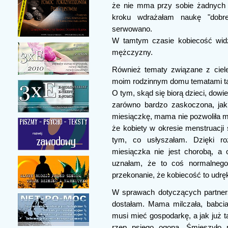
że nie mma przy sobie żadnych 
kroku wdrażałam naukę "dobr
serwowano.
W tamtym czasie kobiecość wid
mężczyzny.
Również tematy związane z ciele
moim rodzinnym domu tematami t
O tym, skąd się biorą dzieci, dow
zarówno bardzo zaskoczona, jak
miesiączkę, mama nie pozwoliła mi
że kobiety w okresie menstruacji
tym, co usłyszałam. Dzięki 
miesiączka nie jest chorobą, a 
uznałam, że to coś normalnego
przekonanie, że kobiecość to udręk
W sprawach dotyczących partner
dostałam. Mama milczała, babci
musi mieć gospodarkę, a jak już ta
rzep psiego ogona. Śmieszyło 