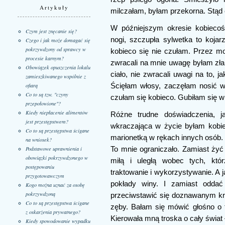
Artykuły
milczałam, byłam przekorna. Stąd
W późniejszym okresie kobiecoś
Czym jest znęcanie się?
nogi, szczupła sylwetka to kojar
Czego i jak może domagać się
pokrzywdzony od sprawcy w
kobieco się nie czułam. Przez 
procesie karnym?
zwracali na mnie uwagę byłam zła
Obowiązek opuszczenia lokalu
ciało, nie zwracali uwagi na to, 
zamieszkiwanego wspólnie z
Ścięłam włosy, zaczęłam nosić wo
ofiarą
Co to są tzw. "czyny
czułam się kobieco. Gubiłam się 
przepołowione"?
Kiedy niepłacenie alimentów
Różne trudne doświadczenia, j
jest przestępstwem?
wkraczająca w życie byłam kobie
Co to są przestępstwa ścigane
marionetką w rękach innych osób.
na wniosek?
To mnie ograniczało. Zamiast żyć
Podstawowe uprawnienia i
obowiązki pokrzywdzonego w
miłą i uległą wobec tych, któr
postępowaniu
traktowanie i wykorzystywanie. A j
przygotowawczym
pokłady winy. I zamiast oddać
Kogo można uznać za osobę
pokrzywdzoną
przeciwstawić się doznawanym k
Co to są przestępstwa ścigane
zęby. Bałam się mówić głośno o 
z oskarżenia prywatnego?
Kierowała mną troska o cały świat –
Kiedy spowodowanie wypadku