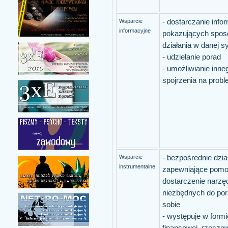
Wsparcie
- dostarczanie infor
informacyjne
pokazujących spos
działania w danej sy
- udzielanie porad
- umożliwianie inne
spojrzenia na prob
Wsparcie
- bezpośrednie dzia
instrumentalne
zapewniające pomo
dostarczenie narzę
niezbędnych do por
sobie
- występuje w formi
finansowej, rzeczow