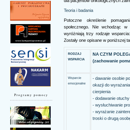
dla pacjentów onkologicznych zain
Teoria i badania
Potoczne określenie pomagan
społecznego. Nie wchodząc w za
wyróżniają trzy rodzaje wsparcia:
Zostały one opisane w poniższej ta
RODZAJ
NA CZYM POLEG
WSPARCIA
(zachowanie poma
Wsparcie
- dawanie osobie po
emocjonalne
okazji do wyrażania
cierpienia
Programy pomocy
- dodawanie otuchy
- wysłuchiwanie p
- wyrażanie zainter
troski o drugą osob