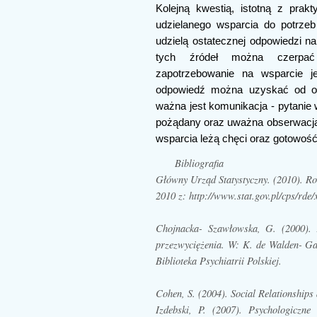
Kolejną kwestią, istotną z prak
udzielanego wsparcia do potrzeb
udzielą ostatecznej odpowiedzi n
tych źródeł można czerpać
zapotrzebowanie na wsparcie je
odpowiedź można uzyskać od os
ważna jest komunikacja - pytanie 
pożądany oraz uważna obserwacja 
wsparcia leżą chęci oraz gotowość
Bibliografia
Główny Urząd Statystyczny. (2010). Ro
2010 z: http://www.stat.gov.pl/cps/rd
Chojnacka- Szawłowska, G. (2000).
przezwyciężenia. W: K. de Walden- Ga
Biblioteka Psychiatrii Polskiej.
Cohen, S. (2004). Social Relationships
Izdebski, P. (2007).
Psychologiczne