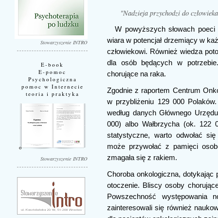
"Nadzieja przychodzi do człowiek
W powyższych słowach poeci za
wiara w potencjał drzemiący w 
Stowarzyszenie INTRO
człowiekowi. Również wiedza pot
dla osób będących w potrzebie
E-book
E-pomoc
chorujące na raka.
Psychologiczna
pomoc w Internecie
Zgodnie z raportem Centrum Onko
teoria i praktyka
w przybliżeniu 129 000 Polaków.
według danych Głównego Urzędu 
000) albo Wałbrzycha (ok. 122 
statystyczne, warto odwołać si
może przywołać z pamięci osobę
zmagała się z rakiem.
Stowarzyszenie INTRO
Choroba onkologiczna, dotykając 
otoczenie. Bliscy osoby chorując
Powszechność występowania no
zainteresowali się również nauko