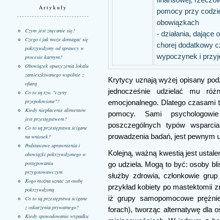
Artykuły
pomocy przy codzi
obowiązkach
Czym jest znęcanie się?
- działania, dające 
Czego i jak może domagać się
chorej dodatkowy c
pokrzywdzony od sprawcy w
wypoczynek i przy
procesie karnym?
Obowiązek opuszczenia lokalu
zamieszkiwanego wspólnie z
Krytycy uznają wyżej opisany po
ofiarą
jednocześnie udzielać mu róż
Co to są tzw. "czyny
przepołowione"?
emocjonalnego. Dlatego czasami t
Kiedy niepłacenie alimentów
pomocy. Sami psychologowie
jest przestępstwem?
poszczególnych typów wsparcia
Co to są przestępstwa ścigane
prowadzenia badań, jest pewnym 
na wniosek?
Podstawowe uprawnienia i
Kolejną, ważną kwestią jest ustale
obowiązki pokrzywdzonego w
postępowaniu
go udziela. Mogą to być: osoby blis
przygotowawczym
służby zdrowia, członkowie grup
Kogo można uznać za osobę
przykład kobiety po mastektomii 
pokrzywdzoną
iż grupy samopomocowe prężnie 
Co to są przestępstwa ścigane
z oskarżenia prywatnego?
forach), tworząc alternatywę dla
Kiedy spowodowanie wypadku