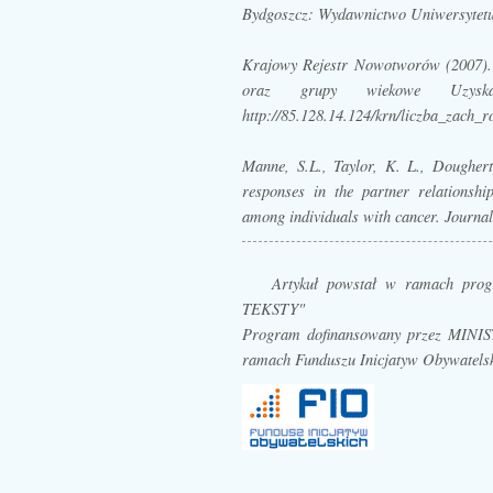
Bydgoszcz: Wydawnictwo Uniwersytetu
Krajowy Rejestr Nowotworów (2007)
oraz grupy wiekowe
Uzyska
http://85.128.14.124/krn/liczba_zach_r
Manne, S.L., Taylor, K. L., Doughert
responses in the partner relationshi
among individuals with cancer.
Journal
Artykuł powstał w ramach p
TEKSTY"
Program dofinansowany przez MI
ramach Funduszu Inicjatyw Obywatels