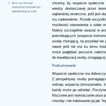
Barwy psychoterapii -
chcemy, by wsparcie społeczne 
PODEJŚCIE POZNAWCZO-
wiedzy dostarczanej przez teor
BEHAWIORALNE (CBT)
najbardziej skuteczne, jeśli jest 
mu zadowolenie. Przede wszystki
możliwość stanowienia o sobie ora
Należy szczególnie uważać w prz
potrzebujących (wsparcie instrume
osobę chorującą, na przykład nie
nawet jeśli nie ma ku temu med
może pogłębiać poczucie zależno
do inwalidyzacji osoby zmagającej 
Podsumowanie
Wsparcie społeczne ma dobroczy
Z perspektywy osoby pomagając
rodzaju wsparcia (emocjonalne, in
każdy może go udzielać. Poczyna
Kluczowe jest wykraczanie poza pa
choroby i nie traktowanie jej jak "tr