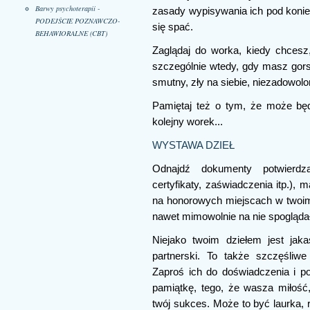
Barwy psychoterapii -
zasady wypisywania ich pod koniec
PODEJŚCIE POZNAWCZO-
się spać.
BEHAWIORALNE (CBT)
Zaglądaj do worka, kiedy chcesz,
szczególnie wtedy, gdy masz gorsz
smutny, zły na siebie, niezadowolo
Pamiętaj też o tym, że może bę
kolejny worek...
WYSTAWA DZIEŁ
Odnajdź dokumenty potwierdz
certyfikaty, zaświadczenia itp.), 
na honorowych miejscach w twoim
nawet mimowolnie na nie spoglądał
Niejako twoim dziełem jest jaka
partnerski. To także szczęśliw
Zaproś ich do doświadczenia i pop
pamiątkę, tego, że wasza miłość
twój sukces. Może to być laurka,