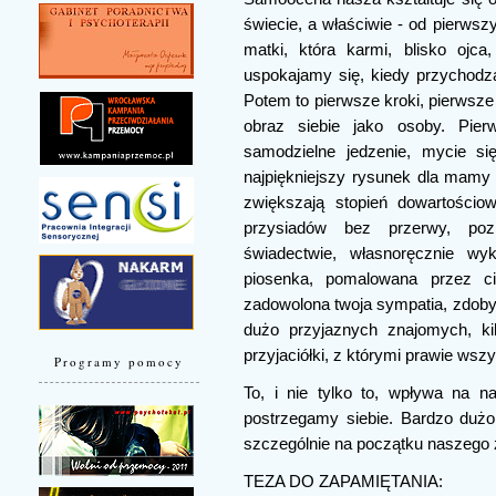
świecie, a właściwie - od pierws
matki, która karmi, blisko ojca
uspokajamy się, kiedy przychod
Potem to pierwsze kroki, pierwsze
obraz siebie jako osoby. Pier
samodzielne jedzenie, mycie si
najpiękniejszy rysunek dla mamy i
zwiększają stopień dowartościow
przysiadów bez przerwy, po
świadectwie, własnoręcznie wyk
piosenka, pomalowana przez ci
zadowolona twoja sympatia, zdobyt
dużo przyjaznych znajomych, ki
przyjaciółki, z którymi prawie wsz
Programy pomocy
To, i nie tylko to, wpływa na n
postrzegamy siebie. Bardzo dużo w
szczególnie na początku naszego 
TEZA DO ZAPAMIĘTANIA: