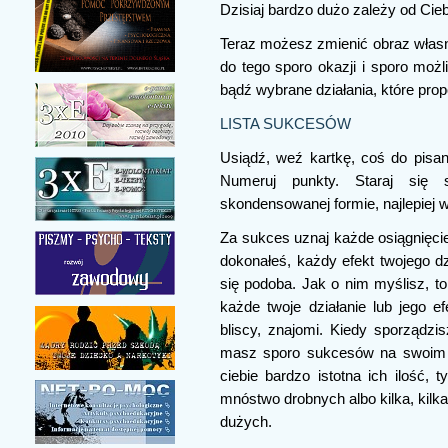
Dzisiaj bardzo dużo zależy od Cieb
Teraz możesz zmienić obraz włas
do tego sporo okazji i sporo możl
bądź wybrane działania, które prop
LISTA SUKCESÓW
Usiądź, weź kartkę, coś do pisan
Numeruj punkty. Staraj się
skondensowanej formie, najlepiej 
Za sukces uznaj każde osiągnięcie
dokonałeś, każdy efekt twojego dz
się podoba. Jak o nim myślisz, to
każde twoje działanie lub jego e
bliscy, znajomi. Kiedy sporządzi
masz sporo sukcesów na swoim k
ciebie bardzo istotna ich ilość
mnóstwo drobnych albo kilka, kilka
dużych.