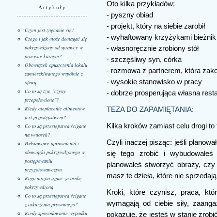
Oto kilka przykładów:
Artykuły
- pyszny obiad
- projekt, który na siebie zarobił
Czym jest znęcanie się?
- wyhaftowany krzyżykami bieżnik
Czego i jak może domagać się
pokrzywdzony od sprawcy w
- własnoręcznie zrobiony stół
procesie karnym?
- szczęśliwy syn, córka
Obowiązek opuszczenia lokalu
- rozmowa z partnerem, która zak
zamieszkiwanego wspólnie z
- wysokie stanowisko w pracy
ofiarą
Co to są tzw. "czyny
- dobrze prosperująca własna rest
przepołowione"?
Kiedy niepłacenie alimentów
TEZA DO ZAPAMIĘTANIA:
jest przestępstwem?
Kilka kroków zamiast celu drogi to
Co to są przestępstwa ścigane
na wniosek?
Czyli inaczej pisząc: jeśli planow
Podstawowe uprawnienia i
obowiązki pokrzywdzonego w
się tego zrobić i wybudowałeś 
postępowaniu
planowałeś stworzyć obrazy, czy 
przygotowawczym
masz te dzieła, które nie sprzedają
Kogo można uznać za osobę
pokrzywdzoną
Kroki, które czynisz, praca, kt
Co to są przestępstwa ścigane
wymagają od ciebie siły, zaangaż
z oskarżenia prywatnego?
Kiedy spowodowanie wypadku
pokazuje, że jesteś w stanie zrobić