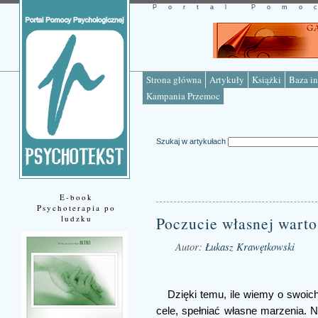
Portal Pomo
Strona główna
Artykuły
Książki
Baza in
Kampania Przemoc
Szukaj w artykułach
E-book
Psychoterapia po
ludzku
Poczucie własnej warto
Autor:
Łukasz Krawętkowski
Źródło: www.psychotekst.pl
Dzięki temu, ile wiemy o swoi
cele, spełniać własne marzenia. 