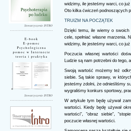
widzimy, ile jesteśmy warci, co ju
Oto kilka ćwiczeń podnoszących p
TRUIZM NA POCZĄTEK
Stowarzyszenie INTRO
Dzięki temu, ile wiemy o swoic
cele, spełniać własne marzenia. 
E-book
E-pomoc
widzimy, ile jesteśmy warci, co ju
Psychologiczna
pomoc w Internecie
Poczucia własnej wartości dośw
teoria i praktyka
Ludzie są nam potrzebni do tego, 
Swoją wartość możemy też odkry
siebie. Są takie sprawy, w któryc
jesteśmy zdolni, że odnieśliśmy s
wygraliśmy konkurs sportowy, pra
Stowarzyszenie INTRO
W artykule tym będę używał zam
wartości. Kiedy będę używał okr
wartości", "obraz siebie", "sto
poczucie własnej wartości.
Samoocena nasza kształtuje się 