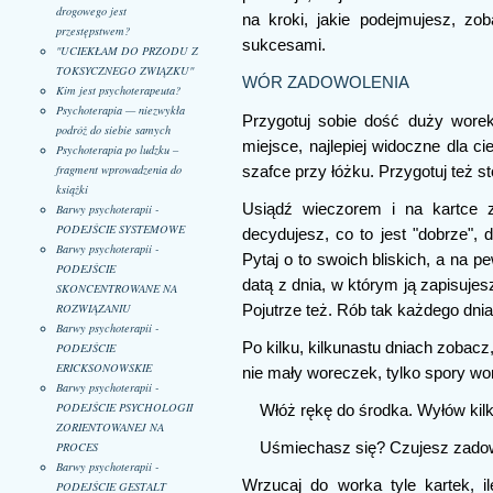
drogowego jest
na kroki, jakie podejmujesz, z
przestępstwem?
sukcesami.
"UCIEKŁAM DO PRZODU Z
TOKSYCZNEGO ZWIĄZKU"
WÓR ZADOWOLENIA
Kim jest psychoterapeuta?
Psychoterapia — niezwykła
Przygotuj sobie dość duży worek,
podróż do siebie samych
miejsce, najlepiej widoczne dla ci
Psychoterapia po ludzku –
fragment wprowadzenia do
szafce przy łóżku. Przygotuj też st
książki
Usiądź wieczorem i na kartce z
Barwy psychoterapii -
PODEJŚCIE SYSTEMOWE
decydujesz, co to jest "dobrze", 
Barwy psychoterapii -
Pytaj o to swoich bliskich, a na 
PODEJŚCIE
datą z dnia, w którym ją zapisujes
SKONCENTROWANE NA
ROZWIĄZANIU
Pojutrze też. Rób tak każdego dnia
Barwy psychoterapii -
Po kilku, kilkunastu dniach zobacz,
PODEJŚCIE
ERICKSONOWSKIE
nie mały woreczek, tylko spory w
Barwy psychoterapii -
PODEJŚCIE PSYCHOLOGII
Włóż rękę do środka. Wyłów kilka
ZORIENTOWANEJ NA
Uśmiechasz się? Czujesz zadow
PROCES
Barwy psychoterapii -
Wrzucaj do worka tyle kartek, i
PODEJŚCIE GESTALT