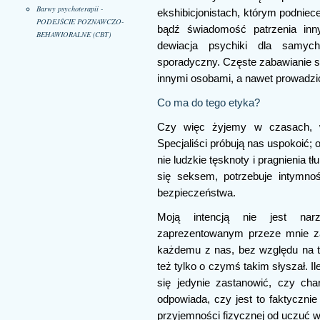
Barwy psychoterapii -
ekshibicjonistach, którym podniec
PODEJŚCIE POZNAWCZO-
bądź świadomość patrzenia inn
BEHAWIORALNE (CBT)
dewiacja psychiki dla samyc
sporadyczny. Częste zabawianie s
innymi osobami, a nawet prowadzić
Co ma do tego etyka?
Czy więc żyjemy w czasach, w
Specjaliści próbują nas uspokoić; 
nie ludzkie tęsknoty i pragnienia
się seksem, potrzebuje intymnoś
bezpieczeństwa.
Moją intencją nie jest nar
zaprezentowanym przeze mnie za
każdemu z nas, bez względu na to
też tylko o czymś takim słyszał. I
się jedynie zastanowić, czy ch
odpowiada, czy jest to faktycznie
przyjemności fizycznej od uczuć 