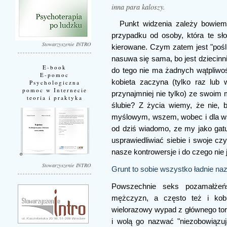
inna para kaloszy.
Punkt widzenia zależy bowie
przypadku od osoby, która te sł
Stowarzyszenie INTRO
kierowane. Czym zatem jest "poś
nasuwa się sama, bo jest dziecinni
E-book
do tego nie ma żadnych wątpliwo
E-pomoc
kobieta zaczyna (tylko raz lub w
Psychologiczna
pomoc w Internecie
przynajmniej nie tylko) ze swoim
teoria i praktyka
ślubie? Z życia wiemy, że nie, b
myślowym, wszem, wobec i dla ws
od dziś wiadomo, ze my jako gatun
usprawiedliwiać siebie i swoje cz
nasze kontrowersje i do czego nie
Stowarzyszenie INTRO
Grunt to sobie wszystko ładnie n
Powszechnie seks pozamałżeńs
mężczyzn, a często też i kobie
wielorazowy wypad z głównego tor
i wolą go nazwać "niezobowiązują