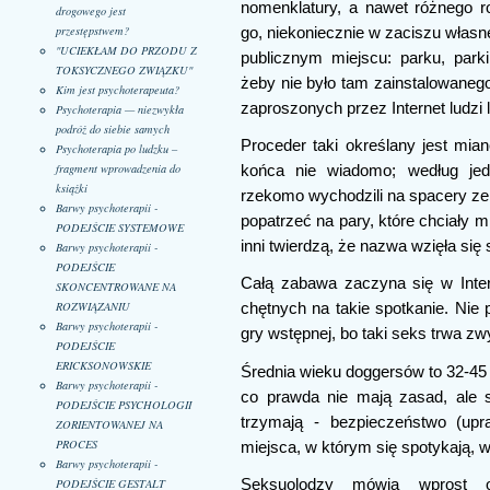
nomenklatury, a nawet różnego r
drogowego jest
przestępstwem?
go, niekoniecznie w zaciszu własne
"UCIEKŁAM DO PRZODU Z
publicznym miejscu: parku, par
TOKSYCZNEGO ZWIĄZKU"
żeby nie było tam zainstalowanego
Kim jest psychoterapeuta?
zaproszonych przez Internet ludz
Psychoterapia — niezwykła
podróż do siebie samych
Proceder taki określany jest mi
Psychoterapia po ludzku –
fragment wprowadzenia do
końca nie wiadomo; według jedn
książki
rzekomo wychodzili na spacery ze
Barwy psychoterapii -
popatrzeć na pary, które chciały m
PODEJŚCIE SYSTEMOWE
inni twierdzą, że nazwa wzięła się s
Barwy psychoterapii -
PODEJŚCIE
Całą zabawa zaczyna się w Inter
SKONCENTROWANE NA
ROZWIĄZANIU
chętnych na takie spotkanie. Nie 
Barwy psychoterapii -
gry wstępnej, bo taki seks trwa zw
PODEJŚCIE
ERICKSONOWSKIE
Średnia wieku doggersów to 32-45 l
Barwy psychoterapii -
co prawda nie mają zasad, ale 
PODEJŚCIE PSYCHOLOGII
trzymają - bezpieczeństwo (upr
ZORIENTOWANEJ NA
PROCES
miejsca, w którym się spotykają, w 
Barwy psychoterapii -
Seksuolodzy mówią wprost o
PODEJŚCIE GESTALT