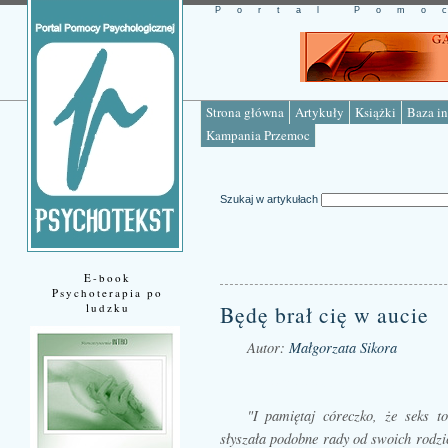
Portal Pomo
Strona główna
Artykuły
Książki
Baza in
Kampania Przemoc
Szukaj w artykułach
E-book
Psychoterapia po
ludzku
Będę brał cię w aucie
Autor:
Małgorzata Sikora
Źródło: www.psychotekst.pl
"I pamiętaj córeczko, że seks t
słyszała podobne rady od swoich rodzic