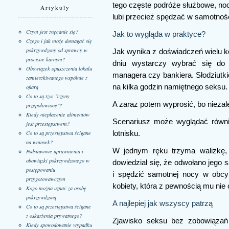
tego częste podróże służbowe, noce
Artykuły
lubi przecież spędzać w samotnośc
Czym jest znęcanie się?
Jak to wygląda w praktyce?
Czego i jak może domagać się
pokrzywdzony od sprawcy w
Jak wynika z doświadczeń wielu k
procesie karnym?
dniu wystarczy wybrać się do 
Obowiązek opuszczenia lokalu
managera czy bankiera. Słodziutk
zamieszkiwanego wspólnie z
na kilka godzin namiętnego seksu.
ofiarą
Co to są tzw. "czyny
A zaraz potem wyprosić, bo niezale
przepołowione"?
Kiedy niepłacenie alimentów
Scenariusz może wyglądać równi
jest przestępstwem?
Co to są przestępstwa ścigane
lotnisku.
na wniosek?
W jednym ręku trzyma walizkę, 
Podstawowe uprawnienia i
obowiązki pokrzywdzonego w
dowiedział się, że odwołano jego 
postępowaniu
i spędzić samotnej nocy w obcy
przygotowawczym
kobiety, która z pewnością mu nie
Kogo można uznać za osobę
pokrzywdzoną
A najlepiej jak wszyscy patrzą
Co to są przestępstwa ścigane
z oskarżenia prywatnego?
Zjawisko seksu bez zobowiązań 
Kiedy spowodowanie wypadku