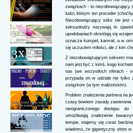
związkach - to niezobowiązujący s
ludzi, którym ten proceder (choćby 
Niezobowiązujący seks nie jest
seksuolodzy nazywają to zjawis
upodobaniach określają się wzaje
oznacza kumpel, kamrat, a w om
się uczuciem miłości, ale z kim chę
Z niezobowiązującym seksem mam
nam jest być z kimś, kogo kocham
nas (we wszystkich sferach - s
przypada on w udziale nie tylko
związkom (w tym małżeńskim).
Problem znalezienia partnera na jed
czasy bowiem zasady zawierania 
nieograniczonego dostępu do 
umożliwiają znalezienie towar
tempie, stajemy się coraz bardzie
wiadomo, że gigantyczny stres w