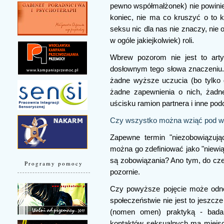
pewno współmałżonek) nie powinien
koniec, nie ma co kruszyć o to 
seksu nic dla nas nie znaczy, nie
w ogóle jakiejkolwiek) roli.
Wbrew pozorom nie jest to arty
dosłownym tego słowa znaczeniu. 
żadne wyższe uczucia (bo tylko g
żadne zapewnienia o nich, żadn
uścisku ramion partnera i inne pod
Czy wszystko można wziąć pod w
Zapewne termin "niezobowiązują
można go zdefiniować jako "niewi
są zobowiązania? Ano tym, do cz
Programy pomocy
pozornie.
Czy powyższe pojęcie może odn
społeczeństwie nie jest to jeszcz
(nomen omen) praktyką - bada
kontaktów seksualnych ma miejsc