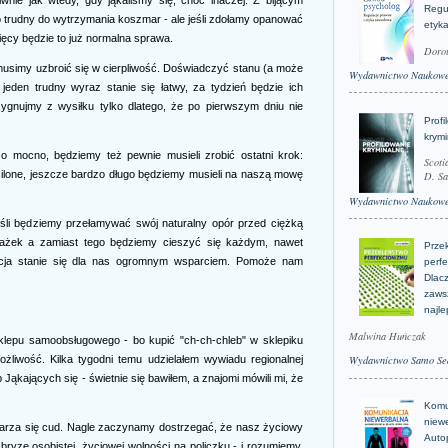
Regu
o trudny do wytrzymania koszmar - ale jeśli zdołamy opanować
etyk
sięcy będzie to już normalna sprawa.
Doro
 musimy uzbroić się w cierpliwość. Doświadczyć stanu (a może
Wydawnictwo Naukow
 jeden trudny wyraz stanie się łatwy, za tydzień będzie ich
ezygnujmy z wysiłku tylko dlatego, że po pierwszym dniu nie
Profi
krym
zo mocno, będziemy też pewnie musieli zrobić ostatni krok:
Scoti
asilone, jeszcze bardzo długo będziemy musieli na naszą mowę
D. Sa
Wydawnictwo Naukow
i będziemy przełamywać swój naturalny opór przed ciężką
rażek a zamiast tego będziemy cieszyć się każdym, nawet
Prze
cja stanie się dla nas ogromnym wsparciem. Pomoże nam
perfe
Dlacz
zaws
najle
Malwina Huńczak
sklepu samoobsługowego - bo kupić "ch-ch-chleb" w sklepiku
liwość. Kilka tygodni temu udzielałem wywiadu regionalnej
Wydawnictwo Samo Se
Jąkających się - świetnie się bawiłem, a znajomi mówili mi, że
Komu
niew
darza się cud. Nagle zaczynamy dostrzegać, że nasz życiowy
Auto
ryzę osobistej, życiowej wolności na policzku - i rozumiemy,