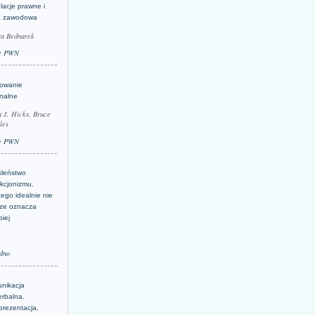
lacje prawne i
a zawodowa
ta Bednarek
e PWN
lowanie
inalne
a J. Hicks, Bruce
les
e PWN
kleństwo
kcjonizmu.
ego idealnie nie
ze oznacza
piej
dno
nikacja
erbalna.
prezentacja,