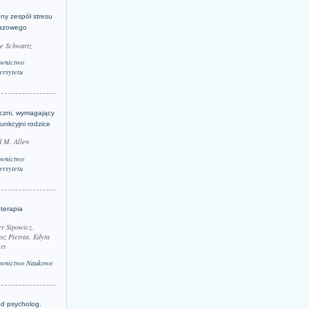
ny zespół stresu
azowego
le Schwartz
wnictwo
rsytetu
yczni, wymagający
funkcyjni rodzice
 M. Allen
wnictwo
rsytetu
terapia
r Sipowicz,
sz Pietras, Edyta
rt
wnictwo Naukowe
d psycholog.