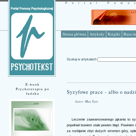
Portal Pomo
Strona główna
Artykuły
Książki
Baza in
Szukaj w artykułach
E-book
Psychoterapia po
Syzyfowe prace - albo o nadz
ludzku
Autor:
Max Szot
Źródło: www.psychotekst.pl
Leczenie zaawansowanego jąkania to syz
popełniał bowiem stale pewien błąd. Powinien 
za rozbijanie zbyt dużych stromizn góry, spł