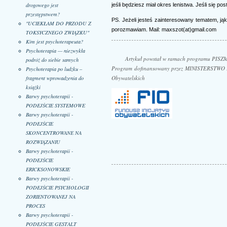
drogowego jest
jeśli będziesz miał okres lenistwa. Jeśli się po
przestępstwem?
PS. Jeżeli jesteś zainteresowany tematem, jąk
"UCIEKŁAM DO PRZODU Z
porozmawiam. Mail: maxszot(at)gmail.com
TOKSYCZNEGO ZWIĄZKU"
Kim jest psychoterapeuta?
Psychoterapia — niezwykła
Artykuł powstał w ramach programu PISZ
podróż do siebie samych
Program dofinansowany przez MINISTERSTWO 
Psychoterapia po ludzku –
Obywatelskich
fragment wprowadzenia do
książki
Barwy psychoterapii -
PODEJŚCIE SYSTEMOWE
Barwy psychoterapii -
PODEJŚCIE
SKONCENTROWANE NA
ROZWIĄZANIU
Barwy psychoterapii -
PODEJŚCIE
ERICKSONOWSKIE
Barwy psychoterapii -
PODEJŚCIE PSYCHOLOGII
ZORIENTOWANEJ NA
PROCES
Barwy psychoterapii -
PODEJŚCIE GESTALT