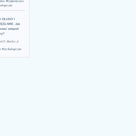
skie Wydawnictwo
ologiczne
LI DŁUGO I
ĘŚLIWIE. Jak
ować związek
lny?
rd F. Harley jr
 Psychologiczne