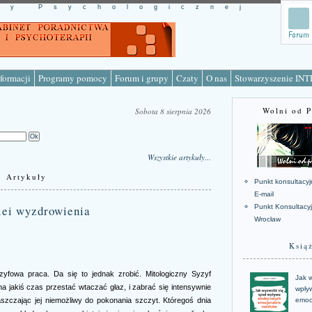
cy Psychologicznej
formacji
Programy pomocy
Forum i grupy
Czaty
O nas
Stowarzyszenie IN
Wolni od 
Sobota 8 sierpnia 2026
Wszystkie artykuły...
Artykuły
Punkt konsultacyj
E-mail
iei wyzdrowienia
Punkt Konsultacy
Wrocław
Ksią
yfowa praca. Da się to jednak zrobić. Mitologiczny Syzyf
Jak w
na jakiś czas przestać wtaczać głaz, i zabrać się intensywnie
wpływ
aszczając jej niemożliwy do pokonania szczyt. Któregoś dnia
emoc