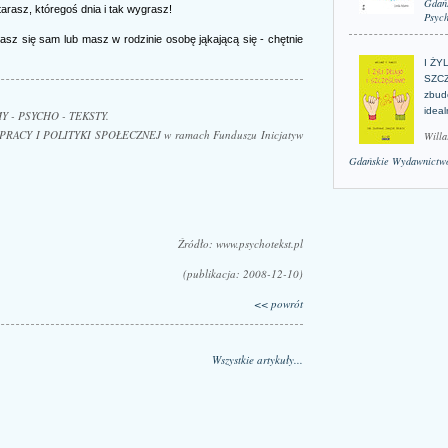
Gdań
starasz, któregoś dnia i tak wygrasz!
Psych
asz się sam lub masz w rodzinie osobę jąkającą się - chętnie
I ŻY
SZCZ
zbud
idea
MY - PSYCHO - TEKSTY.
PRACY I POLITYKI SPOŁECZNEJ w ramach Funduszu Inicjatyw
Willa
Gdańskie Wydawnictwo
Źródło: www.psychotekst.pl
(publikacja: 2008-12-10)
<< powrót
Wszystkie artykuły...