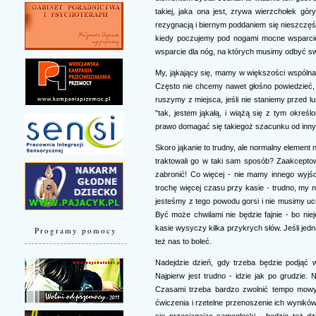
takiej, jaka ona jest, zrywa wierzchołek gó
rezygnacją i biernym poddaniem się nieszczę
kiedy poczujemy pod nogami mocne wsparci
wsparcie dla nóg, na których musimy odbyć sw
My, jąkający się, mamy w większości wspóln
Często nie chcemy nawet głośno powiedzieć, 
ruszymy z miejsca, jeśli nie staniemy przed 
"tak, jestem jąkałą, i wiążą się z tym okr
prawo domagać się takiegoż szacunku od inny
Skoro jąkanie to trudny, ale normalny element
traktowali go w taki sam sposób? Zaakceptowa
zabronić! Co więcej - nie mamy innego wyjśc
trochę więcej czasu przy kasie - trudno, my n
jesteśmy z tego powodu gorsi i nie musimy u
Być może chwilami nie będzie fajnie - bo nie
kasie wysyczy kilka przykrych słów. Jeśli jed
Programy pomocy
też nas to boleć.
Nadejdzie dzień, gdy trzeba będzie podjąć w
Najpierw jest trudno - idzie jak po grudzi
Czasami trzeba bardzo zwolnić tempo mowy
ćwiczenia i rzetelne przenoszenie ich wynik
się przeciągając samogłoski - będzie też dz