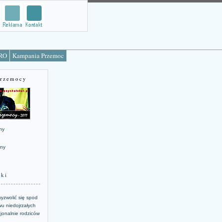
TRO
Kampania Przemoc
Przemocy
ny
jny
żki
yzwolić się spod
u niedojrzałych
jonalnie rodziców