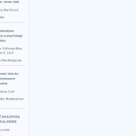
je, mowa ciała
ka Maj-Osytek
dno
bitniejsze
ty w psychologii
ieku
le Volkmann-Raue,
ut E. Lück
 Psychologiczne
umieć dziecko
rzystywane
ualnie
alena Czub
skie Wydawnictwo
Ź NAJLEPSZĄ
SJĄ SIEBIE
s Linda