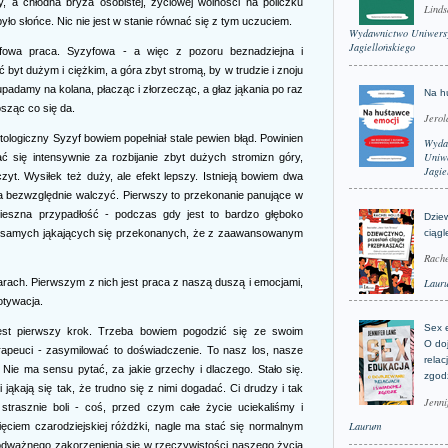
, a chłodna bryza osobistej, życiowej wolności na policzku
Linds
o słońce. Nic nie jest w stanie równać się z tym uczuciem.
Wydawnictwo Uniwers
Jagiellońskiego
fowa praca. Syzyfowa - a więc z pozoru beznadziejna i
 byt dużym i ciężkim, a góra zbyt stromą, by w trudzie i znoju
damy na kolana, płacząc i złorzecząc, a głaz jąkania po raz
Na h
osząc co się da.
Jerol
logiczny Syzyf bowiem popełniał stale pewien błąd. Powinien
Wyda
Uniwe
ć się intensywnie za rozbijanie zbyt dużych stromizn góry,
Jagie
zyt. Wysiłek też duży, ale efekt lepszy. Istnieją bowiem dwa
ba bezwzględnie walczyć. Pierwszy to przekonanie panujące w
mieszna przypadłość - podczas gdy jest to bardzo głęboko
Dzie
wo samych jąkających się przekonanych, że z zaawansowanym
ciągl
Rache
Laur
ilarach. Pierwszym z nich jest praca z naszą duszą i emocjami,
otywacja.
Sex 
 jest pierwszy krok. Trzeba bowiem pogodzić się ze swoim
O do
erapeuci - zasymilować to doświadczenie. To nasz los, nasze
relac
Nie ma sensu pytać, za jakie grzechy i dlaczego. Stało się.
zgod
 jąkają się tak, że trudno się z nimi dogadać. Ci drudzy i tak
Jenni
strasznie boli - coś, przed czym całe życie uciekaliśmy i
Laurum
ięciem czarodziejskiej różdżki, nagle ma stać się normalnym
 odważnego zakorzenienia się w rzeczywistości naszego życia