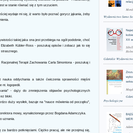
relac
est w stanie równać się z tym uczuciem.
Moni
ściej wydaje mi się, iż warto było poznać gorycz jąkania, żeby
Wydawnictwo Samo Se
ienia.
Najwy
kobie
XX w
ywistości takiej jaka ona jest przebiega na ogół podobnie, choć
Elizabeth Kübler-Ross - poszukaj opisów i zobacz jak to się
Sibyl
Helm
c strasznego.
Gdańskie Wydawnictwo
 Racjonalnej Terapii Zachowania Carla Simontona - poszukaj i
Zroz
wyko
t nauka oddychania a także ćwiczenia sprawności mięśni
seks
 nt. logopedii.
Magd
kania" - dąży do zmniejszenia objawów psychologicznych
Gdań
ez bloki.
Psychologiczne
 bardzo duży wysiłek, bazuje na "nauce mówienia od początku",
okorektora mowy, wynalezionego przez Bogdana Adamczyka.
BĄD
o uznania.
WER
Adam
za bardzo potknięciami. Ciężko pracuj, ale nie przejmuj się,