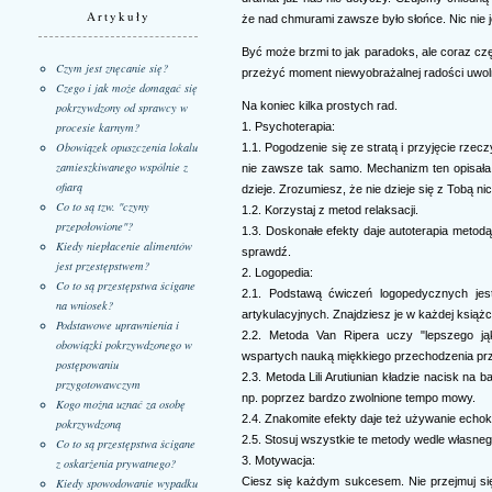
Artykuły
że nad chmurami zawsze było słońce. Nic nie j
Być może brzmi to jak paradoks, ale coraz czę
Czym jest znęcanie się?
przeżyć moment niewyobrażalnej radości uwoln
Czego i jak może domagać się
Na koniec kilka prostych rad.
pokrzywdzony od sprawcy w
procesie karnym?
1. Psychoterapia:
Obowiązek opuszczenia lokalu
1.1. Pogodzenie się ze stratą i przyjęcie rzecz
zamieszkiwanego wspólnie z
nie zawsze tak samo. Mechanizm ten opisała 
ofiarą
dzieje. Zrozumiesz, że nie dzieje się z Tobą ni
Co to są tzw. "czyny
1.2. Korzystaj z metod relaksacji.
przepołowione"?
1.3. Doskonałe efekty daje autoterapia metodą
Kiedy niepłacenie alimentów
sprawdź.
jest przestępstwem?
2. Logopedia:
Co to są przestępstwa ścigane
2.1. Podstawą ćwiczeń logopedycznych jes
na wniosek?
artykulacyjnych. Znajdziesz je w każdej książce
Podstawowe uprawnienia i
2.2. Metoda Van Ripera uczy "lepszego ją
obowiązki pokrzywdzonego w
wspartych nauką miękkiego przechodzenia prz
postępowaniu
2.3. Metoda Lili Arutiunian kładzie nacisk na
przygotowawczym
np. poprzez bardzo zwolnione tempo mowy.
Kogo można uznać za osobę
2.4. Znakomite efekty daje też używanie ech
pokrzywdzoną
2.5. Stosuj wszystkie te metody wedle własneg
Co to są przestępstwa ścigane
3. Motywacja:
z oskarżenia prywatnego?
Ciesz się każdym sukcesem. Nie przejmuj się 
Kiedy spowodowanie wypadku