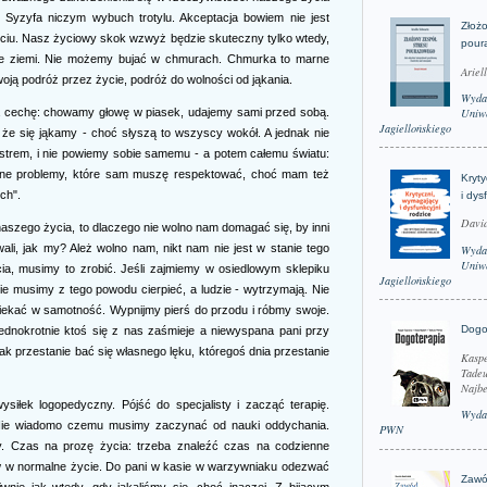
ry Syzyfa niczym wybuch trotylu. Akceptacja bowiem nie jest
Złożo
ściu. Nasz życiowy skok wzwyż będzie skuteczny tylko wtedy,
pour
e ziemi. Nie możemy bujać w chmurach. Chmurka to marne
Ariel
oją podróż przez życie, podróż do wolności od jąkania.
Wyda
a cechę: chowamy głowę w piasek, udajemy sami przed sobą.
Uniwe
Jagiellońskiego
że się jąkamy - choć słyszą to wszyscy wokół. A jednak nie
lustrem, i nie powiemy sobie samemu - a potem całemu światu:
eślone problemy, które sam muszę respektować, choć mam też
Kryt
ch".
i dys
David
 naszego życia, to dlaczego nie wolno nam domagać się, by inni
li, jak my? Ależ wolno nam, nikt nam nie jest w stanie tego
Wyda
Uniwe
ia, musimy to zrobić. Jeśli zajmiemy w osiedlowym sklepiku
Jagiellońskiego
ie musimy z tego powodu cierpieć, a ludzie - wytrzymają. Nie
ciekać w samotność. Wypnijmy pierś do przodu i róbmy swoje.
Dogo
jednokrotnie ktoś się z nas zaśmieje a niewyspana pani przy
nak przestanie bać się własnego lęku, któregoś dnia przestanie
Kaspe
Tadeu
Najbe
ysiłek logopedyczny. Pójść do specjalisty i zacząć terapię.
Wyda
e. Nie wiadomo czemu musimy zaczynać od nauki oddychania.
PWN
. Czas na prozę życia: trzeba znaleźć czas na codzienne
ów w normalne życie. Do pani w kasie w warzywniaku odezwać
Zawó
iwnie jak wtedy, gdy jąkaliśmy się, choć inaczej. Z bijącym