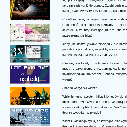
sercem zadzwonić do urzędu. Dzisiaj będzie t
panikę i wdrożymy rygory terapii, za kilka mie
Chcielibyśmy wyników już i natychmiast - ale
i pokochać go?) stopniowej zmiany - dzisiaj
dziesięć, a za trzy miesiące już sto. Nie r
przestajemy się jąkać.
Kiedy już nasze jąkanie zmniejszy się bard
pogodzić się z faktem, że jeśli było mocno n
bardzo uważać. Może przez całe życie.
Cieszmy się każdym drobnym sukcesem. Jeśl
pracą, zrezygnujemy z rozpamiętywania po
najdrobniejszym sukcesem - nasza motywa
wygrać.
Skąd to wszystko wiem?
Wiele lat temu szedłem kilka kilometrów do 
obok domu było wysiłkiem ponad wszelką moż
telewizji z okazji Międzynarodowego Dnia Osób 
dobrze wypadam w telewizji.
Wiem z własnego życia, że któregoś dnia wy
dramat już nas nie dotyczy. Czujemy chłodną b