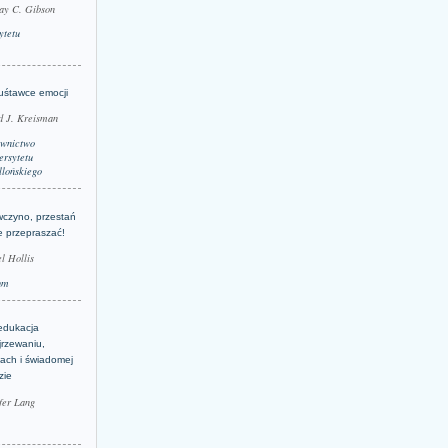
ay C. Gibson
ytetu
uśtawce emocji
d J. Kreisman
wnictwo
rsytetu
llońskiego
wczyno, przestań
e przepraszać!
l Hollis
um
edukacja
jrzewaniu,
jach i świadomej
zie
fer Lang