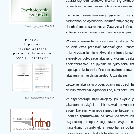
zdarza się cud. Życiowy dramat się skończy
pozwoli zrozumieć, że nad chmurami zawsze był
Leczenie zaawansowanego jąkania to syzy
niemożliwa do wykonania. Kamień zdaje się być
Stowarzyszenie INTRO
dopchać go na sam szczyt. Zawsze w końcu upa
kolejny przetacza się przez nasze życie, pust
E-book
Wbrew pozorom ten szczyt można zdobyć. Mito
E-pomoc
na jakiś czas przestać wtaczać głaz i zabra
Psychologiczna
spłaszczając jej niemożliwy do pokonania szc
pomoc w Internecie
teoria i praktyka
stereotypy dotyczące jąkania, z którymi trze
społeczeństwie, że jąkanie to tylko taka ś
sięgająca dysfunkcja. Drugi to malkontenct
jąkaniem nic nie da się zrobić. Otóż da się.
Leczenie jąkania to proces oparty na trzech f
drugim ćwiczenia logopedyczne, a trzecim - m
Stowarzyszenie INTRO
W psychoterapii najtrudniejszy jak zwykle
jąkaniem, przyjąć je i - jak mawiają psychot
życie. Nie mamy innego i mieć nie będziemy. 
Jedni są sparaliżowani po skoku do wody, inni
mają lepiej - mogą z tego stanu wyjść. To 
marzyliśmy, by zniknęło z niego jak za dotkn
elementem życia. Jednak to właśnie ten gest