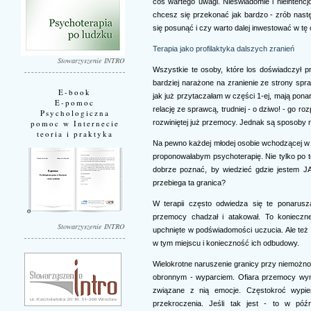
coś wartego uwagi. Nieświadomie i nieintencj
chcesz się przekonać jak bardzo - zrób nastę
się posunąć i czy warto dalej inwestować w tę o
Terapia jako profilaktyka dalszych zranień
Stowarzyszenie INTRO
Wszystkie te osoby, które los doświadczył p
bardziej narażone na zranienie ze strony s
E-book
jak już przytaczałam w części 1-ej, mają ponar
E-pomoc
relację ze sprawcą, trudniej - o dziwo! - go r
Psychologiczna
rozwiniętej już przemocy. Jednak są sposoby n
pomoc w Internecie
teoria i praktyka
Na pewno każdej młodej osobie wchodzącej w 
proponowałabym psychoterapię. Nie tylko po to
dobrze poznać, by wiedzieć gdzie jestem JA 
przebiega ta granica?
W terapii często odwiedza się te ponarusz
przemocy chadzał i atakował. To koniecz
Stowarzyszenie INTRO
upchnięte w podświadomości uczucia. Ale też
w tym miejscu i konieczność ich odbudowy.
Wielokrotne naruszenie granicy przy niemożn
obronnym - wyparciem. Ofiara przemocy wyma
związane z nią emocje. Częstokroć wypie
przekroczenia. Jeśli tak jest - to w pó