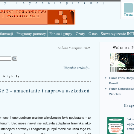
cy Psychologicznej
formacji
Programy pomocy
Forum i grupy
Czaty
O nas
Stowarzyszenie IN
Wolni od 
Sobota 8 sierpnia 2026
Wszystkie artykuły...
Artykuły
Punkt konsultacyj
E-mail
ść 2 - umacnianie i naprawa uszkodzeń
Punkt Konsultacy
Wrocław
Ksią
zemocy i jego osobiste granice wielokrotnie były podeptane - to
Jak w
torium. Być może nawet nie odczyta zdeptania trawnika jako
wpływ
i intencjami sprawcy i zbagatelizuje, być może nie uzna tego za
emoc