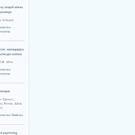
ny zespół stresu
azowego
le Schwartz
wnictwo
rsytetu
yczni, wymagający
funkcyjni rodzice
 M. Allen
wnictwo
rsytetu
terapia
r Sipowicz,
sz Pietras, Edyta
rt
wnictwo Naukowe
d psycholog.