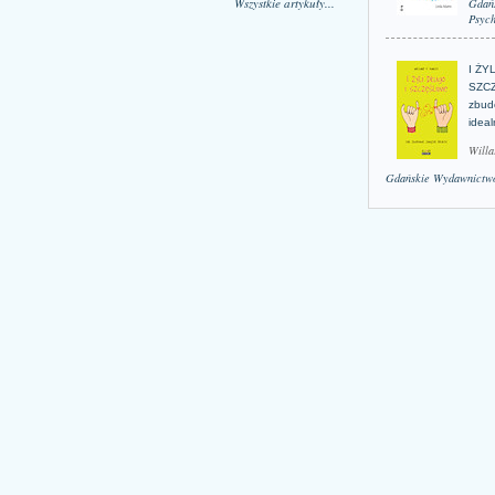
Wszystkie artykuły...
Gdań
Psych
I ŻY
SZCZ
zbud
idea
Willa
Gdańskie Wydawnictwo