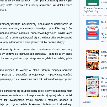
onalnie da sygnał sprawcy: "Mam ponaruszane granice - jeśli
Linds
pny test!". I sprawca to zrobi by sprawdzić, jak daleko może
Wydawnictwo Uniwers
fiarę."
Jagiellońskiego
Na h
rzemocą fizyczną, psychiczną i seksualną w dzieciństwie są
Jerol
prawców przemocy w swoim już dorosłym życiu. Dlaczego? Bo,
uszane granice osobiste i dużo łatwiej będzie im uwikłać się w
Wyda
Uniwe
ozpoznać i trudniej wydobywać się z zależności i przeciwstawiać
Jagie
a to by odbudować swoje granice tak by dobrze służyły.
dorosłe życie ze zranioną duszą i ciałem na skutek przemocy
Dzie
 by pozbyć się dojmującego cierpienia. Także po to by siebie
ciągl
i moje terytorium psychologiczne a gdzie inni ludzie, gdzie
Rache
Laur
ane miejsca, te wyrwy w płocie, którymi niegdyś sprawca
ne powroty z powodów emocjonalnych - pozwalają upuścić
Sex 
 pozwalają rzucić światło na sam fakt zdewastowanych granic
O do
relac
zgod
ości obronienia się skutkuje najczęściej pewnym mechanizmem
zuje ze świadomości wspomnienie tej agresji albo chociaż
Jenni
ra też świadomość swojej granicy i moment, sposób jej
Laurum
źniejszym życiu będzie brakować świadomości aktualnego