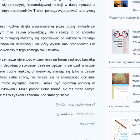
relac
e się propozycję konstruktywnej reakcji w danej sytuacji a
Moni
em innych uczestników. Trener pomaga wypracować asertywną
Wydawnictwo Samo Se
est możliwa dzięki wypracowanej przez grupę atmosferze
Najwy
 tym m.in. czuwa prowadzący, ale i zależy to od sposobu
kobie
na to więcej możemy się spodziewać po udziale w treningu
XX w
znym niż w treningu, na który wysyła nas pracodawca i w
Sibyl
o koledzy z tego samego roku studiów.
Helm
erze nasza otwartość w ujawnieniu na forum trudnego kawałka
Gdańskie Wydawnictwo
 decydują o sukcesie. Jeśli nie będziemy się czuli w grupie
ie trudne reakcje, ominiemy je, starając się tylko w czasie
Zroz
 ukryć słabe strony, nie narazić się na śmieszność czy inne
wyko
ości może wyglądać inaczej i może być ogromną pomocą w
seks
munikowaniu. Może pomóc siebie bronić, ale też może służyć
Magd
oże też w zyskaniu szacunku do samego siebie.
Gdań
Źródło: www.psychotekst.pl
Psychologiczne
(publikacja: 2008-06-07)
BĄD
<< powrót
WER
Adam