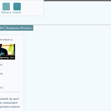
TRO
Kampania Przemoc
Przemocy
ny
jny
żki
yzwolić się spod
u niedojrzałych
jonalnie rodziców