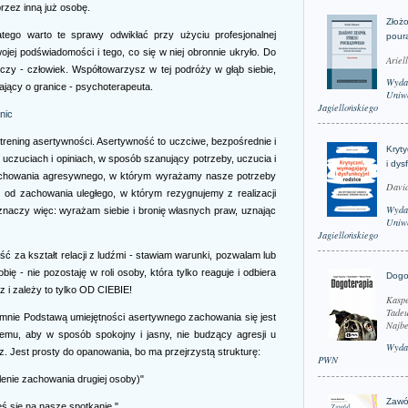
rzez inną już osobę.
Złożo
latego warto te sprawy odwikłać przy użyciu profesjonalnej
pour
jej podświadomości i tego, co się w niej obronnie ukryło. Do
Ariel
eczy - człowiek. Współtowarzysz w tej podróży w głąb siebie,
Wyda
jący o granice - psychoterapeuta.
Uniwe
Jagiellońskiego
nic
 trening asertywności. Asertywność to uczciwe, bezpośrednie i
Kryt
uczuciach i opiniach, w sposób szanujący potrzeby, uczucia i
i dys
zachowania agresywnego, w którym wyrażamy nasze potrzeby
David
eż od zachowania uległego, w którym rezygnujemy z realizacji
Wyda
 znaczy więc: wyrażam siebie i bronię własnych praw, uznając
Uniwe
Jagiellońskiego
ć za kształt relacji z ludźmi - stawiam warunki, pozwalam lub
ię - nie pozostaję w roli osoby, która tylko reaguje i odbiera
Dogo
z i zależy to tylko OD CIEBIE!
Kaspe
Tadeu
 mnie Podstawą umiejętności asertywnego zachowania się jest
Najbe
mu, aby w sposób spokojny i jasny, nie budzący agresji u
Wyda
z. Jest prosty do opanowania, bo ma przejrzystą strukturę:
PWN
ślenie zachowania drugiej osoby)"
Zawó
eś się na nasze spotkanie."