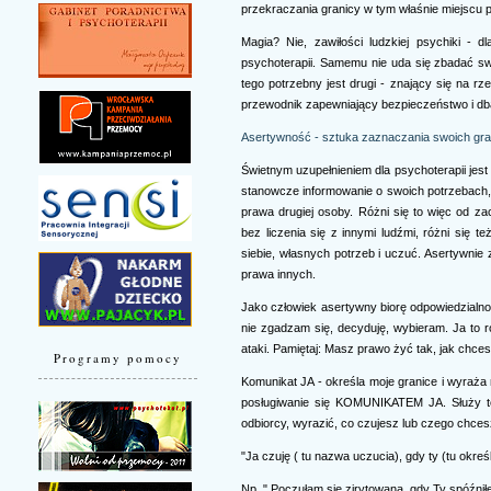
przekraczania granicy w tym właśnie miejscu p
Magia? Nie, zawiłości ludzkiej psychiki - d
psychoterapii. Samemu nie uda się zbadać swo
tego potrzebny jest drugi - znający się na rz
przewodnik zapewniający bezpieczeństwo i dba
Asertywność - sztuka zaznaczania swoich gra
Świetnym uzupełnieniem dla psychoterapii jest
stanowcze informowanie o swoich potrzebach, 
prawa drugiej osoby. Różni się to więc od 
bez liczenia się z innymi ludźmi, różni się t
siebie, własnych potrzeb i uczuć. Asertywnie
prawa innych.
Jako człowiek asertywny biorę odpowiedzialnoś
nie zgadzam się, decyduję, wybieram. Ja to rob
ataki. Pamiętaj: Masz prawo żyć tak, jak chces
Programy pomocy
Komunikat JA - określa moje granice i wyraża
posługiwanie się KOMUNIKATEM JA. Służy te
odbiorcy, wyrazić, co czujesz lub czego chces
"Ja czuję ( tu nazwa uczucia), gdy ty (tu okre
Np. " Poczułam się zirytowana, gdy Ty spóźnił