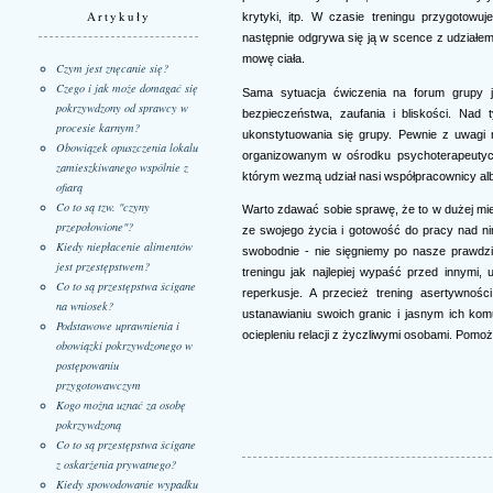
Artykuły
krytyki, itp. W czasie treningu przygotowuj
następnie odgrywa się ją w scence z udział
mowę ciała.
Czym jest znęcanie się?
Czego i jak może domagać się
Sama sytuacja ćwiczenia na forum grupy j
pokrzywdzony od sprawcy w
bezpieczeństwa, zaufania i bliskości. Nad
procesie karnym?
ukonstytuowania się grupy. Pewnie z uwagi 
Obowiązek opuszczenia lokalu
organizowanym w ośrodku psychoterapeutyc
zamieszkiwanego wspólnie z
którym wezmą udział nasi współpracownicy alb
ofiarą
Co to są tzw. "czyny
Warto zdawać sobie sprawę, że to w dużej mi
przepołowione"?
ze swojego życia i gotowość do pracy nad nim
Kiedy niepłacenie alimentów
swobodnie - nie sięgniemy po nasze prawdziw
jest przestępstwem?
treningu jak najlepiej wypaść przed innymi,
Co to są przestępstwa ścigane
reperkusje. A przecież trening asertywn
na wniosek?
ustanawianiu swoich granic i jasnym ich ko
Podstawowe uprawnienia i
ociepleniu relacji z życzliwymi osobami. Pom
obowiązki pokrzywdzonego w
postępowaniu
przygotowawczym
Kogo można uznać za osobę
pokrzywdzoną
Co to są przestępstwa ścigane
z oskarżenia prywatnego?
Kiedy spowodowanie wypadku