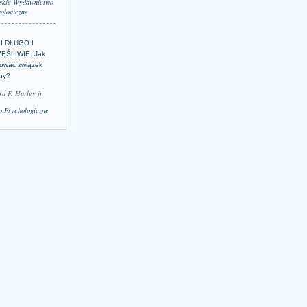
skie Wydawnictwo
ologiczne
LI DŁUGO I
ĘŚLIWIE. Jak
ować związek
lny?
rd F. Harley jr
 Psychologiczne