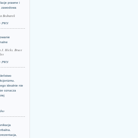
lacje prawne i
a zawodowa
ta Bednarek
e PWN
lowanie
inalne
a J. Hicks, Bruce
les
e PWN
kleństwo
kcjonizmu.
ego idealnie nie
ze oznacza
piej
dno
nikacja
erbalna.
prezentacja,