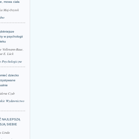
je, mowa ciała
ka Maj-Osytek
dno
bitniejsze
ty w psychologii
ieku
le Volkmann-Raue,
ut E. Lück
 Psychologiczne
umieć dziecko
rzystywane
ualnie
alena Czub
skie Wydawnictwo
Ź NAJLEPSZĄ
SJĄ SIEBIE
s Linda