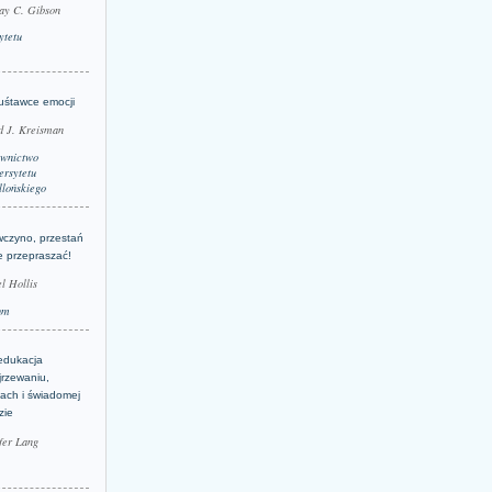
ay C. Gibson
ytetu
uśtawce emocji
d J. Kreisman
wnictwo
rsytetu
llońskiego
wczyno, przestań
e przepraszać!
l Hollis
um
edukacja
jrzewaniu,
jach i świadomej
zie
fer Lang