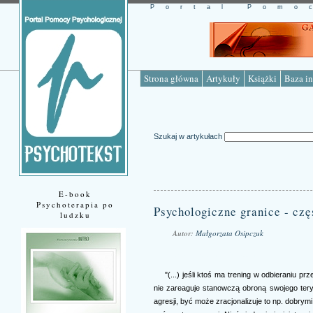
Portal Pomo
Strona główna
Artykuły
Książki
Baza in
Szukaj w artykułach
E-book
Psychoterapia po
Psychologiczne granice - czę
ludzku
Autor:
Małgorzata Osipczuk
Źródło: www.psychotekst.pl
"(...) jeśli ktoś ma trening w odbieraniu pr
nie zareaguje stanowczą obroną swojego tery
agresji, być może zracjonalizuje to np. dobrym