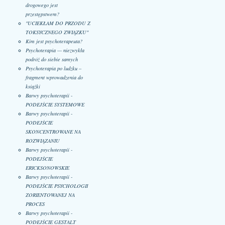
drogowego jest
przestępstwem?
"UCIEKŁAM DO PRZODU Z
TOKSYCZNEGO ZWIĄZKU"
Kim jest psychoterapeuta?
Psychoterapia — niezwykła
podróż do siebie samych
Psychoterapia po ludzku –
fragment wprowadzenia do
książki
Barwy psychoterapii -
PODEJŚCIE SYSTEMOWE
Barwy psychoterapii -
PODEJŚCIE
SKONCENTROWANE NA
ROZWIĄZANIU
Barwy psychoterapii -
PODEJŚCIE
ERICKSONOWSKIE
Barwy psychoterapii -
PODEJŚCIE PSYCHOLOGII
ZORIENTOWANEJ NA
PROCES
Barwy psychoterapii -
PODEJŚCIE GESTALT