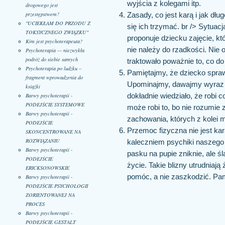
wyjścia z kolegami itp.
drogowego jest
przestępstwem?
Zasady, co jest karą i jak dłu
"UCIEKŁAM DO PRZODU Z
się ich trzymać. br /> Sytuac
TOKSYCZNEGO ZWIĄZKU"
proponuje dziecku zajęcie, k
Kim jest psychoterapeuta?
nie należy do rzadkości. Nie
Psychoterapia — niezwykła
podróż do siebie samych
traktowało poważnie to, co d
Psychoterapia po ludzku –
Pamiętajmy, że dziecko spraw
fragment wprowadzenia do
Upominajmy, dawajmy wyraz 
książki
Barwy psychoterapii -
dokładnie wiedziało, że robi
PODEJŚCIE SYSTEMOWE
może robi to, bo nie rozumie
Barwy psychoterapii -
zachowania, których z kolei 
PODEJŚCIE
Przemoc fizyczna nie jest ka
SKONCENTROWANE NA
ROZWIĄZANIU
kaleczniem psychiki naszego 
Barwy psychoterapii -
pasku na pupie zniknie, ale ś
PODEJŚCIE
życie. Takie blizny utrudnia
ERICKSONOWSKIE
pomóc, a nie zaszkodzić. Pa
Barwy psychoterapii -
PODEJŚCIE PSYCHOLOGII
ZORIENTOWANEJ NA
PROCES
Barwy psychoterapii -
PODEJŚCIE GESTALT