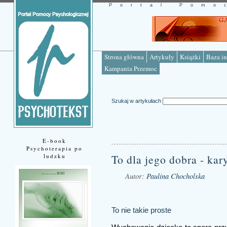
Portal Pomo
Strona główna
Artykuły
Książki
Baza in
Kampania Przemoc
Szukaj w artykułach
E-book
Psychoterapia po
ludzku
To dla jego dobra - ka
Autor:
Paulina Chocholska
Źródło: www.psychotekst.pl
To nie takie proste