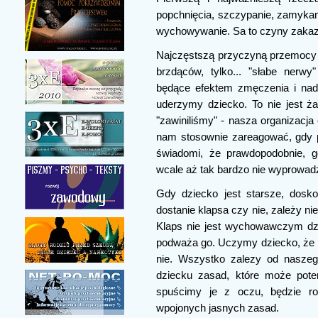
popchnięcia, szczypanie, zamykani
wychowywanie. Sa to czyny zakaz
Najczęstszą przyczyną przemocy w
brzdąców, tylko... "słabe nerwy"
będące efektem zmęczenia i nad
uderzymy dziecko. To nie jest ż
"zawiniliśmy" - nasza organizacja
nam stosownie zareagować, gdy
świadomi, że prawdopodobnie, g
wcale aż tak bardzo nie wyprowad
Gdy dziecko jest starsze, dosk
dostanie klapsa czy nie, zależy ni
Klaps nie jest wychowawczym dzia
podważa go. Uczymy dziecko, że 
nie. Wszystko zalezy od nasze
dziecku zasad, które może pote
spuścimy je z oczu, będzie rob
wpojonych jasnych zasad.