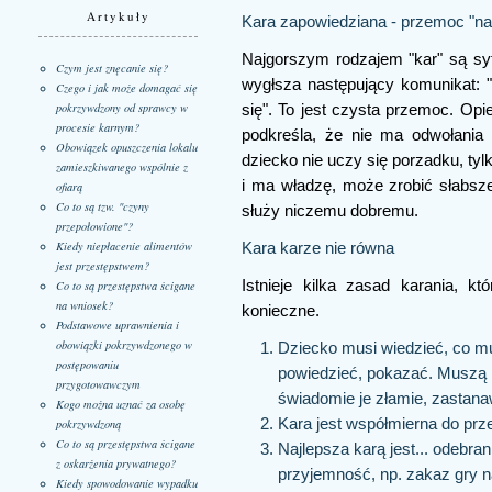
Artykuły
Kara zapowiedziana - przemoc "na
Najgorszym rodzajem "kar" są sytu
Czym jest znęcanie się?
wygłsza następujący komunikat: 
Czego i jak może domagać się
pokrzywdzony od sprawcy w
się". To jest czysta przemoc. Op
procesie karnym?
podkreśla, że nie ma odwołania
Obowiązek opuszczenia lokalu
dziecko nie uczy się porzadku, tylk
zamieszkiwanego wspólnie z
i ma władzę, może zrobić słabsz
ofiarą
Co to są tzw. "czyny
służy niczemu dobremu.
przepołowione"?
Kiedy niepłacenie alimentów
Kara karze nie równa
jest przestępstwem?
Istnieje kilka zasad karania, k
Co to są przestępstwa ścigane
na wniosek?
konieczne.
Podstawowe uprawnienia i
obowiązki pokrzywdzonego w
Dziecko musi wiedzieć, co mu 
postępowaniu
powiedzieć, pokazać. Muszą b
przygotowawczym
świadomie je złamie, zastana
Kogo można uznać za osobę
Kara jest współmierna do prze
pokrzywdzoną
Co to są przestępstwa ścigane
Najlepsza karą jest... odebra
z oskarżenia prywatnego?
przyjemność, np. zakaz gry n
Kiedy spowodowanie wypadku