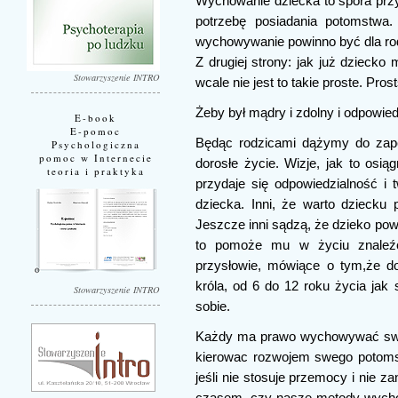
Wychowanie dziecka to spora przy
potrzebę posiadania potomstwa. 
wychowywanie powinno być dla rod
Z drugiej strony: jak już dziecko
Stowarzyszenie INTRO
wcale nie jest to takie proste. Pros
Żeby był mądry i zdolny i odpowiedzi
E-book
E-pomoc
Będąc rodzicami dążymy do zape
Psychologiczna
pomoc w Internecie
dorosłe życie. Wizje, jak to osi
teoria i praktyka
przydaje się odpowiedzialność i 
dziecka. Inni, że warto dzieck
Jeszcze inni sądzą, że dzieko po
to pomoże mu w życiu znaleźć 
przysłowie, mówiące o tym,że do
króla, od 6 do 12 roku życia jak
Stowarzyszenie INTRO
sobie.
Każdy ma prawo wychowywać swoje 
kierowac rozwojem swego potoms
jeśli nie stosuje przemocy i nie z
czasem, czy nasze metody wycho