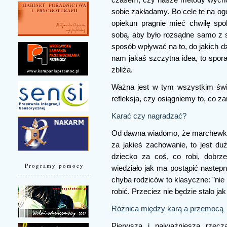
sobie zakładamy. Bo cele te na ogół
opiekun pragnie mieć chwilę spok
sobą, aby było rozsądne samo z s
sposób wpływać na to, do jakich 
nam jakaś szczytna idea, to spora
zbliża.
Ważna jest w tym wszystkim świ
refleksja, czy osiągniemy to, co z
Karać czy nagradzać?
Od dawna wiadomo, że marchewka dz
za jakieś zachowanie, to jest du
dziecko za coś, co robi, dobrz
Programy pomocy
wiedziało jak ma postąpić nastep
chyba rodziców to klasyczne: "nie
robić. Przeciez nie będzie stało jak 
Różnica między karą a przemocą
Pierwszą i najważnieszą rzeczą