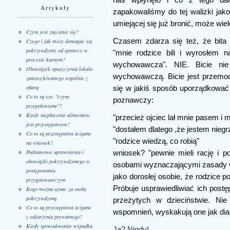
nas wpłynęło i co z tego dal
Artykuły
zapakowaliśmy do tej walizki jako
umiejącej się już bronić, może wiel
Czym jest znęcanie się?
Czasem zdarza się też, że bita
Czego i jak może domagać się
pokrzywdzony od sprawcy w
"mnie rodzice bili i wyrosłem n
procesie karnym?
wychowawcza". NIE. Bicie nie
Obowiązek opuszczenia lokalu
wychowawczą. Bicie jest przemocą
zamieszkiwanego wspólnie z
ofiarą
się w jakiś sposób uporządkować
Co to są tzw. "czyny
poznawczy:
przepołowione"?
Kiedy niepłacenie alimentów
"przecież ojciec lał mnie pasem i m
jest przestępstwem?
"dostałem dlatego ,że jestem nieg
Co to są przestępstwa ścigane
"rodzice wiedzą, co robią"
na wniosek?
Podstawowe uprawnienia i
wniosek? "pewnie mieli rację i p
obowiązki pokrzywdzonego w
osobami wyznaczającymi zasady w 
postępowaniu
jako dorosłej osobie, że rodzice p
przygotowawczym
Próbuje usprawiedliwiać ich postę
Kogo można uznać za osobę
pokrzywdzoną
przeżytych w dzieciństwie. Nie
Co to są przestępstwa ścigane
wspomnień, wyskakują one jak dia
z oskarżenia prywatnego?
Kiedy spowodowanie wypadku
Ja? Nigdy!