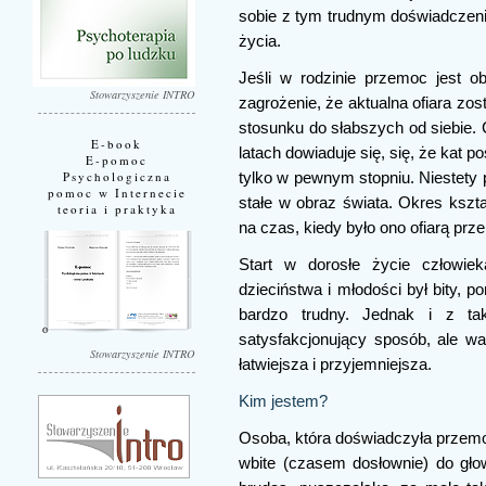
sobie z tym trudnym doświadczen
życia.
Jeśli w rodzinie przemoc jest o
Stowarzyszenie INTRO
zagrożenie, że aktualna ofiara zos
stosunku do słabszych od siebie. 
E-book
latach dowiaduje się, się, że kat 
E-pomoc
Psychologiczna
tylko w pewnym stopniu. Niestet
pomoc w Internecie
stałe w obraz świata. Okres kszt
teoria i praktyka
na czas, kiedy było ono ofiarą prz
Start w dorosłe życie człowie
dzieciństwa i młodości był bity, p
bardzo trudny. Jednak i z t
satysfakcjonujący sposób, ale w
Stowarzyszenie INTRO
łatwiejsza i przyjemniejsza.
Kim jestem?
Osoba, która doświadczyła przemoc
wbite (czasem dosłownie) do głowy