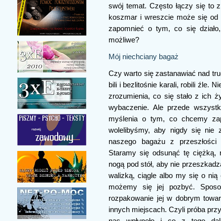
swój temat. Często łączy się to
koszmar i wreszcie może się od 
zapomnieć o tym, co się działo,
możliwe?
Mój niechciany bagaż
Czy warto się zastanawiać nad tru
bili i bezlitośnie karali, robili źl
zrozumienia, co się stało z ich ż
wybaczenie. Ale przede wszyst
myślenia o tym, co chcemy zap
wolelibyśmy, aby nigdy się nie z
naszego bagażu z przeszłości o
Staramy się odsunąć tę ciężką, 
nogą pod stół, aby nie przeszkadzał
walizką, ciągle albo my się o nią 
możemy się jej pozbyć. Sposob
rozpakowanie jej w dobrym towarz
innych miejscach. Czyli próba przyj