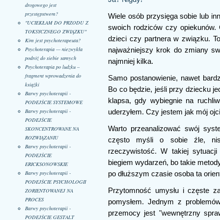
drogowego jest
przestępstwem?
Wiele osób przysięga sobie lub i
"UCIEKŁAM DO PRZODU Z
swoich rodziców czy opiekunów. O
TOKSYCZNEGO ZWIĄZKU"
dzieci czy partnera w związku. To
Kim jest psychoterapeuta?
Psychoterapia — niezwykła
najważniejszy krok do zmiany sw
podróż do siebie samych
najmniej kilka.
Psychoterapia po ludzku –
fragment wprowadzenia do
Samo postanowienie, nawet bardz
książki
Bo co będzie, jeśli przy dziecku 
Barwy psychoterapii -
klapsa, gdy wybiegnie na ruchliw
PODEJŚCIE SYSTEMOWE
Barwy psychoterapii -
uderzyłem. Czy jestem jak mój ojci
PODEJŚCIE
Warto przeanalizować swój syste
SKONCENTROWANE NA
ROZWIĄZANIU
często myśli o sobie źle, n
Barwy psychoterapii -
rzeczywistość. W takiej sytuacj
PODEJŚCIE
biegiem wydarzeń, bo takie metody 
ERICKSONOWSKIE
Barwy psychoterapii -
po dłuższym czasie osoba ta orien
PODEJŚCIE PSYCHOLOGII
Przytomność umysłu i częste za
ZORIENTOWANEJ NA
PROCES
pomysłem. Jednym z problemów 
Barwy psychoterapii -
przemocy jest "wewnętrzny spraw
PODEJŚCIE GESTALT