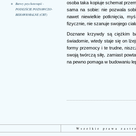
osoba taka kopiuje schemat przem
Barwy psychoterapii -
PODEJŚCIE POZNAWCZO-
sama na sobie: nie pozwala sobi
BEHAWIORALNE (CBT)
nawet niewielkie potknięcia, my
fizycznie, nie szanuje swojego ciała
Doznane krzywdy są ciężkim b
świadomie, wtedy staje się on lże
formy przemocy i te trudne, nis
swoją twórczą siłę, zamiast powta
na pewno pomaga w budowaniu lep
Wszelkie prawa zast