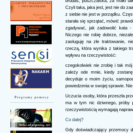
brudas, puszczalska, za mało tak
Czyli taka, jaka jest, jest nie do 
z siebie nie jest w porządku. Częst
starała się sprzątać, mówić prawd
zgadywać, jak zadowolić kata -
Niczego nie robię dobrze, niezal
zasługuję na złe traktowanie, ni
rzeczą, która wynika z takiego t
wpływu na rzeczywistość:
czegokolwiek nie zrobię i tak mó
zależy ode mnie, kiedy zostan
decyduje o moim życiu, samopoc
powiedzenia w swojej sprawie. Ni
Uczucia osoby, która przeszła prz
Programy pomocy
ma w tym nic dziwnego, próby p
rzeczywistością wymagają naprawd
Co dalej?
Gdy doświadczający przemocy do