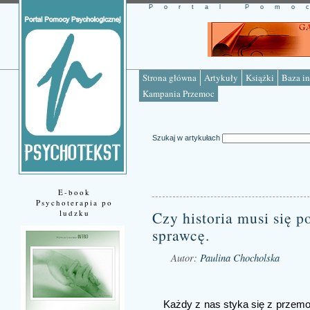
Portal Pomo
Strona główna
Artykuły
Książki
Baza in
Kampania Przemoc
Szukaj w artykułach
E-book
Psychoterapia po
ludzku
Czy historia musi się 
sprawcę.
Autor:
Paulina Chocholska
Źródło: www.psychotekst.pl
Każdy z nas styka się z przemoc