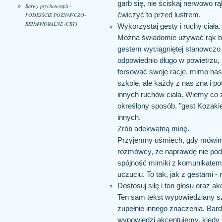
garb się, nie ściskaj nerwowo r
Barwy psychoterapii -
ćwiczyć to przed lustrem.
PODEJŚCIE POZNAWCZO-
BEHAWIORALNE (CBT)
Wykorzystaj gesty i ruchy ciała.
Można świadomie używać rąk by 
gestem wyciągniętej stanowczo dł
odpowiednio długo w powietrzu, j
forsować swoje racje, mimo nas
szkole, ale każdy z nas zna i po
innych ruchów ciała. Wiemy co 
określony sposób, "gest Kozakiew
innych.
Zrób adekwatną minę.
Przyjemny uśmiech, gdy mówimy
rozmówcy, że naprawdę nie podob
spójność mimiki z komunikatem
uczuciu. To tak, jak z gestami - 
Dostosuj siłę i ton głosu oraz 
Ten sam tekst wypowiedziany s
zupełnie innego znaczenia. Bardz
wypowiedzi akcentujemy, kiedy