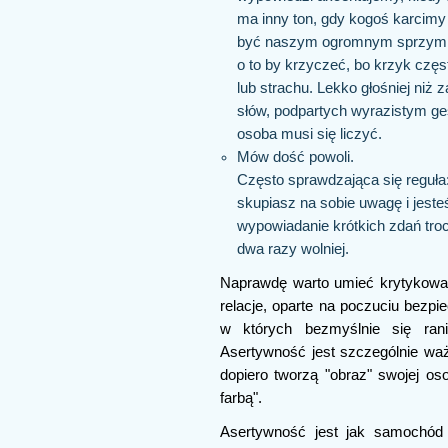
ma inny ton, gdy kogoś karcimy 
być naszym ogromnym sprzymie
o to by krzyczeć, bo krzyk częs
lub strachu. Lekko głośniej ni
słów, podpartych wyrazistym ges
osoba musi się liczyć.
Mów dość powoli.
Często sprawdzająca się reguła
skupiasz na sobie uwagę i jeste
wypowiadanie krótkich zdań troc
dwa razy wolniej.
Naprawdę warto umieć krytykowa
relacje, oparte na poczuciu bezpie
w których bezmyślnie się ran
Asertywność jest szczególnie waż
dopiero tworzą "obraz" swojej o
farbą".
Asertywność jest jak samochód 