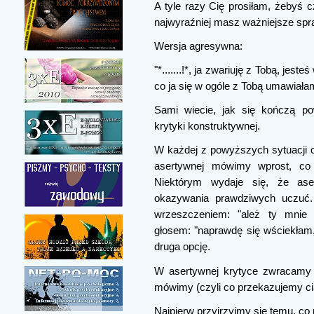
A tyle razy Cię prosiłam, żebyś c
najwyraźniej masz ważniejsze spra
Wersja agresywna:
"*.......!*, ja zwariuję z Tobą, jes
co ja się w ogóle z Tobą umawiała
Sami wiecie, jak się kończą po
krytyki konstruktywnej.
W każdej z powyższych sytuacji o
asertywnej mówimy wprost, co 
Niektórym wydaje się, że aser
okazywania prawdziwych uczuć. 
wrzeszczeniem: "ależ ty mnie
głosem: "naprawdę się wściekłam, 
druga opcję.
W asertywnej krytyce zwracamy 
mówimy (czyli co przekazujemy ci
Najpierw przyjrzyjmy się temu, co