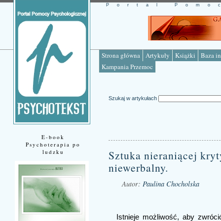
Portal Pomo
Strona główna
Artykuły
Książki
Baza in
Kampania Przemoc
Szukaj w artykułach
E-book
Psychoterapia po
ludzku
Sztuka nieraniącej kryt
niewerbalny.
Autor:
Paulina Chocholska
Źródło: www.psychotekst.pl
Istnieje możliwość, aby zwróc