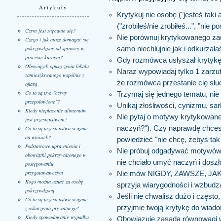
Artykuły
Krytykuj nie osobę ("jesteś taki 
("zrobiłeś/nie zrobiłeś...", "nie 
Czym jest znęcanie się?
Nie porównuj krytykowanego zac
Czego i jak może domagać się
samo niechlujnie jak i odkurzała
pokrzywdzony od sprawcy w
procesie karnym?
Gdy rozmówca usłyszał krytykę, 
Obowiązek opuszczenia lokalu
Naraz wypowiadaj tylko 1 zarzu
zamieszkiwanego wspólnie z
że rozmówca przestanie cię słuc
ofiarą
Co to są tzw. "czyny
Trzymaj się jednego tematu, nie
przepołowione"?
Unikaj złośliwości, cynizmu, sa
Kiedy niepłacenie alimentów
Nie pytaj o motywy krytykowan
jest przestępstwem?
naczyń?"). Czy naprawdę chces
Co to są przestępstwa ścigane
na wniosek?
powiedzieć "nie chcę, żebyś tak 
Podstawowe uprawnienia i
Nie próbuj odgadywać motywów 
obowiązki pokrzywdzonego w
nie chciało umyć naczyń i doszła
postępowaniu
przygotowawczym
Nie mów NIGDY, ZAWSZE, JAK
Kogo można uznać za osobę
sprzyja wiarygodności i wzbudza
pokrzywdzoną
Jeśli nie chwalisz dużo i często
Co to są przestępstwa ścigane
przyjmie twoją krytykę do wiad
z oskarżenia prywatnego?
Kiedy spowodowanie wypadku
Obowiązuje zasada równowagi 