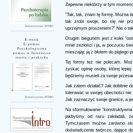
Zapewne niektórzy w tym momenc
"Tak, tak, znam tę formę. Można ład
tak zrobi swoje, bo się nie prz
Stowarzyszenie INTRO
uprzejmym proszeniem?" Nie o tak
Drugim biegunem jest z kolei "ost
E-book
E-pomoc
mnie zezłości i ja, w poczuciu świ
Psychologiczna
mieszając ją z błotem do piątego p
pomoc w Internecie
teoria i praktyka
Tej formy też nie polecam. Mo
zyskać opinię osoby, której lepiej 
będziemy musieli za swoje przesad
Jak zatem działać? Jak dobitnie 
tolerować w swojej obecności nie
Stowarzyszenie INTRO
Jak zaznaczyć swoje granice, a j
Na sformułowanie "konstruktywna 
jakbyśmy od razu zakładali, ż
Tymczasem można zarówno skry
doświadczenie twórcze, dające do