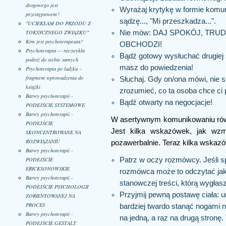
drogowego jest
Wyrażaj krytykę w formie komuni
przestępstwem?
sądzę..., "Mi przeszkadza...".
"UCIEKŁAM DO PRZODU Z
Nie mów: DAJ SPOKÓJ, TRUDN
TOKSYCZNEGO ZWIĄZKU"
Kim jest psychoterapeuta?
OBCHODZI!
Psychoterapia — niezwykła
Bądź gotowy wysłuchać drugiej st
podróż do siebie samych
masz do powiedzenia!
Psychoterapia po ludzku –
fragment wprowadzenia do
Słuchaj. Gdy on/ona mówi, nie s
książki
zrozumieć, co ta osoba chce ci
Barwy psychoterapii -
Bądź otwarty na negocjacje!
PODEJŚCIE SYSTEMOWE
Barwy psychoterapii -
W asertywnym komunikowaniu równi
PODEJŚCIE
Jest kilka wskazówek, jak wz
SKONCENTROWANE NA
ROZWIĄZANIU
pozawerbalnie. Teraz kilka wskazó
Barwy psychoterapii -
Patrz w oczy rozmówcy. Jeśli s
PODEJŚCIE
ERICKSONOWSKIE
rozmówca może to odczytać jako
Barwy psychoterapii -
stanowczej treści, którą wygłas
PODEJŚCIE PSYCHOLOGII
Przyjmij pewną postawę ciała: un
ZORIENTOWANEJ NA
PROCES
bardziej twardo stanąć nogami 
Barwy psychoterapii -
na jedną, a raz na drugą stronę
PODEJŚCIE GESTALT