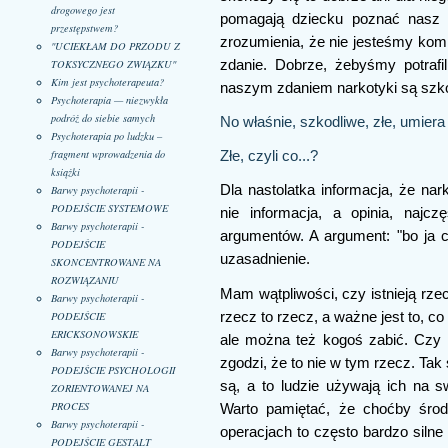
drogowego jest
pomagają dziecku poznać nasz 
przestępstwem?
zrozumienia, że nie jesteśmy komp
"UCIEKŁAM DO PRZODU Z
TOKSYCZNEGO ZWIĄZKU"
zdanie. Dobrze, żebyśmy potrafi
Kim jest psychoterapeuta?
naszym zdaniem narkotyki są szko
Psychoterapia — niezwykła
podróż do siebie samych
No właśnie, szkodliwe, złe, umiera
Psychoterapia po ludzku –
fragment wprowadzenia do
Złe, czyli co...?
książki
Dla nastolatka informacja, że nark
Barwy psychoterapii -
PODEJŚCIE SYSTEMOWE
nie informacja, a opinia, najc
Barwy psychoterapii -
argumentów. A argument: "bo ja 
PODEJŚCIE
uzasadnienie.
SKONCENTROWANE NA
ROZWIĄZANIU
Mam wątpliwości, czy istnieją rze
Barwy psychoterapii -
rzecz to rzecz, a ważne jest to, 
PODEJŚCIE
ERICKSONOWSKIE
ale można też kogoś zabić. Czy n
Barwy psychoterapii -
zgodzi, że to nie w tym rzecz. Ta
PODEJŚCIE PSYCHOLOGII
są, a to ludzie używają ich na sw
ZORIENTOWANEJ NA
PROCES
Warto pamiętać, że choćby środ
Barwy psychoterapii -
operacjach to często bardzo silne n
PODEJŚCIE GESTALT