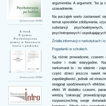
argumentów. A argument: "bo ja 
uzasadnienie.
Na początek warto zastanowić si
Stowarzyszenie INTRO
temat sposobów zdobywania, używa
substancji psychoaktywnych
E-book
psychotropowych i uspokajających 
E-pomoc
Psychologiczna
Źródła informacji o narkotykach i ic
pomoc w Internecie
teoria i praktyka
Pogadanki w szkołach.
Są różnie prowadzone, czasem d
nudne i mało wiarygodne. Na
narkomanii to - no właśnie - z
część dzieci jeszcze nawet ni
Stowarzyszenie INTRO
zapobiegliwość, jednak od strasze
osiągnął spodziewanych efektów
efekt. W dodatku czasem, parad
wiedzą "zakasują" prowadzącego, 
rozpowszechnią swoje doświad
korytarzu. Wtedy taka pogadanka