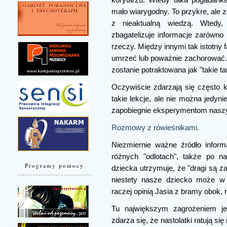
mało wiarygodny. To przykre, ale 
z nieaktualną wiedzą. Wtedy,
zbagatelizuje informacje zarówno 
rzeczy. Między innymi tak istotny
umrzeć lub poważnie zachorować. 
zostanie potraktowana jak "takie tam
Oczywiście zdarzają się często 
takie lekcje, ale nie można jedyn
zapobiegnie eksperymentom naszyc
Rozmowy z rówieśnikami.
Niezmiernie ważne źródło inform
różnych "odlotach", także po n
Programy pomocy
dziecka utrzymuje, że "dragi są z
niestety nasze dziecko może w
raczej opinią Jasia z bramy obok, 
Tu największym zagrożeniem jes
zdarza się, że nastolatki ratują s