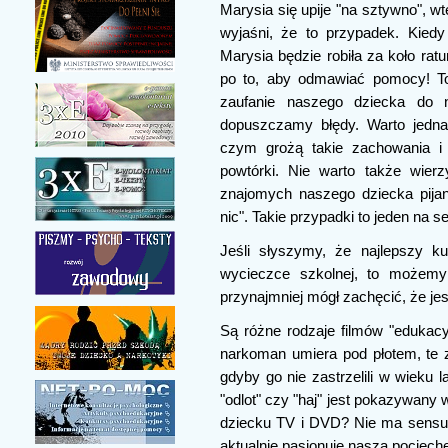
Marysia się upije "na sztywno", w
wyjaśni, że to przypadek. Kied
Marysia będzie robiła za koło rat
po to, aby odmawiać pomocy! To
zaufanie naszego dziecka do 
dopuszczamy błędy. Warto jedn
czym grożą takie zachowania i 
powtórki. Nie warto także wierzyć
znajomych naszego dziecka pija
nic". Takie przypadki to jeden na set
Jeśli słyszymy, że najlepszy k
wycieczce szkolnej, to możemy 
przynajmniej mógł zachęcić, że jest
Są różne rodzaje filmów "edukac
narkoman umiera pod płotem, te z
gdyby go nie zastrzelili w wieku la
"odlot" czy "haj" jest pokazywany
dziecku TV i DVD? Nie ma sensu.
aktualnie pasjonuje naszą pociechę