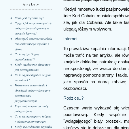
Artykuły
Kiedyś mnóstwo ludzi pasjonowało s
lider Kurt Cobain, musiało spróbow
Czym jest znęcanie się?
źle, jak dla Cobaina. Ale takie f
Czego i jak może domagać się
pokrzywdzony od sprawcy w
ulegają różnym wpływom.
procesie karnym?
Obowiązek opuszczenia lokalu
Internet
zamieszkiwanego wspólnie z
To prawdziwa kopalnia informacji.
ofiarą
Co to są tzw. "czyny
może trafić na ten artykuł, ale r
przepołowione"?
znajdzie dokładną instrukcję obsłu
Kiedy niepłacenie alimentów
nie spostrzegł, że wraca do domu
jest przestępstwem?
Co to są przestępstwa ścigane
naprawdę pomocne strony, i takie,
na wniosek?
jako sposób na dobrą zabawę c
Podstawowe uprawnienia i
osobowości.
obowiązki pokrzywdzonego w
postępowaniu
Rodzice..?
przygotowawczym
Kogo można uznać za osobę
Czasem warto wykazać się wiedz
pokrzywdzoną
podstawową. Kiedy wspólnie
Co to są przestępstwa ścigane
"wciągającego" biały proszek, m
z oskarżenia prywatnego?
Kiedy spowodowanie wypadku
skończy się to dobrze ani dla niego