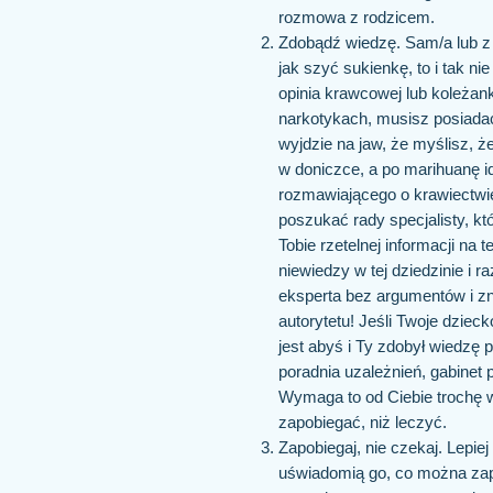
rozmowa z rodzicem.
Zdobądź wiedzę. Sam/a lub z 
jak szyć sukienkę, to i tak n
opinia krawcowej lub koleżan
narkotykach, musisz posiada
wyjdzie na jaw, że myślisz, ż
w doniczce, a po marihuanę i
rozmawiającego o krawiectwie 
poszukać rady specjalisty, kt
Tobie rzetelnej informacji na 
niewiedzy w tej dziedzinie i 
eksperta bez argumentów i zn
autorytetu! Jeśli Twoje dziec
jest abyś i Ty zdobył wiedzę 
poradnia uzależnień, gabinet
Wymaga to od Ciebie trochę wy
zapobiegać, niż leczyć.
Zapobiegaj, nie czekaj. Lepi
uświadomią go, co można zapa