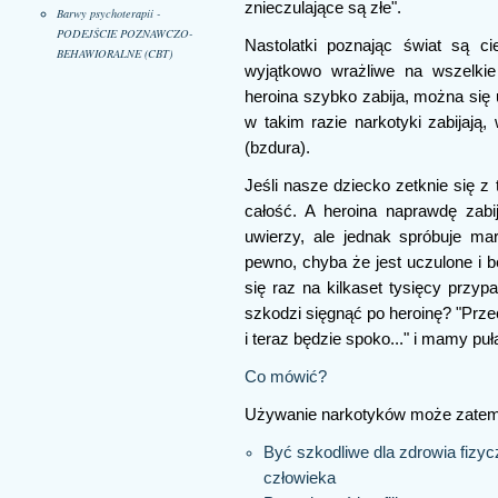
znieczulające są złe".
Barwy psychoterapii -
PODEJŚCIE POZNAWCZO-
Nastolatki poznając świat są ci
BEHAWIORALNE (CBT)
wyjątkowo wrażliwe na wszelkie 
heroina szybko zabija, można się 
w takim razie narkotyki zabijają,
(bzdura).
Jeśli nasze dziecko zetknie się 
całość. A heroina naprawdę zabi
uwierzy, ale jednak spróbuje ma
pewno, chyba że jest uczulone i b
się raz na kilkaset tysięcy przy
szkodzi sięgnąć po heroinę? "Przec
i teraz będzie spoko..." i mamy pu
Co mówić?
Używanie narkotyków może zatem
Być szkodliwe dla zdrowia fizy
człowieka