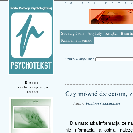
Portal Pomo
Strona główna
Artykuły
Książki
Baza in
Kampania Przemoc
Szukaj w artykułach
E-book
Psychoterapia po
ludzku
Czy mówić dzieciom, że
Autor:
Paulina Chocholska
Źródło: www.psychotekst.pl
Dla nastolatka informacja, że na
nie informacja, a opinia, najc