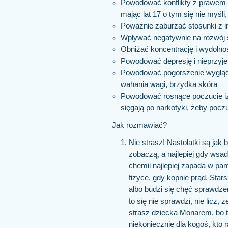
Powodować konflikty z prawem (
mając lat 17 o tym się nie myśli,
Poważnie zaburzać stosunki z 
Wpływać negatywnie na rozwój 
Obniżać koncentrację i wydoln
Powodować depresję i nieprzyjem
Powodować pogorszenie wyglądu
wahania wagi, brzydka skóra
Powodować rosnące poczucie izo
sięgają po narkotyki, żeby pocz
Jak rozmawiać?
Nie strasz! Nastolatki są jak 
zobaczą, a najlepiej gdy wsad
chemii najlepiej zapada w pam
fizyce, gdy kopnie prąd. Star
albo budzi się chęć sprawdze
to się nie sprawdzi, nie licz,
strasz dziecka Monarem, bo to
niekoniecznie dla kogoś, kto r