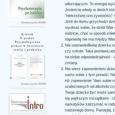
odurzających. To energia wyr
Jesteście wtedy w dwóch różn
"nietrzeźwej rzeczywistości" 
Jeśli do domu przychodzi dz
Stowarzyszenie INTRO
wyobraź sobie, że dzieli Was 
widzicie, choć w sposób znieks
E-book
E-pomoc
naprawdę nie ma między Wam
Psychologiczna
Nie usprawiedliwiaj dziecka 
pomoc w Internecie
teoria i praktyka
czy szkole. Taka postawa udzi
na siebie odpowiedzialność -
zmiany.
Nie wierz zapewnieniom dziec
samo sobie z tym poradzi. N
niż zapewnienie "dam sobie 
Stowarzyszenie INTRO
uzależnionych od alkoholu cz
Twoje dziecko być może samo
się większym rozsądkiem - c
narkotyków zatrzymać w rodzi
rodzinnego domu. Pamiętaj, ż