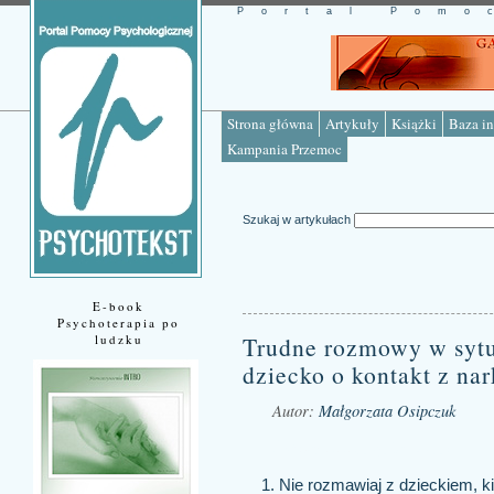
Portal Pomo
Strona główna
Artykuły
Książki
Baza in
Kampania Przemoc
Szukaj w artykułach
E-book
Psychoterapia po
ludzku
Trudne rozmowy w sytu
dziecko o kontakt z na
Autor:
Małgorzata Osipczuk
Źródło: www.psychotekst.pl
Nie rozmawiaj z dzieckiem, 