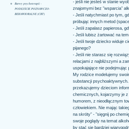
- jeśli nie jesteś w stanie wy
Barwy psychoterapii -
znajomymi bez "wsparcia" al
PODEJŚCIE POZNAWCZO-
BEHAWIORALNE (CBT)
- Jeśli natychmiast po tym, gd
próbując innych metod (space
- Jeśli zapalasz papierosa, g
- Jeśli lubisz żartować na te
- Jeśli twoje dziecko widuje
pijanego?
- Jeśli nie starasz się rozw
relacjami z najbliższymi a zam
uspokajające nie podejmując 
My rodzice modelujemy swo
substancji psychoaktywnych. 
przekazujemy dzieciom inform
chemicznych, kojarzymy je z
humorem, z nieodłącznym to
człowiekiem. Nie mając takie
na skróty" - "sięgnij po chemi
swoje poglądy na temat alkoh
by stać się bardziej wiarygo