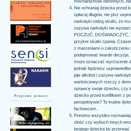
mechanizmów obronnych, nie p
Nie ochraniaj dziecka przed 
spłacaj długów, nie pisz uspr
narkotyki rodzą skutki, że mu 
zażywa narkotyki nie wystar
POCZUĆ, DOŚWIADCZYĆ. To t
przykre skutki ćpania. Czasem
z marzeniami o zakończeniu s
podejmować twarde decyzje, n
może oznaczać wyrzucenie dzie
jednak będziesz usprawiedliw
pije alkohol i zażywa narkot
wartościowych rzeczy z domu?
sprawcę swoje dziecko, czy 
dziecko przed konfliktem z p
Programy pomocy
perspektywie? To trudne dylem
fachowcem.
Pomimo wszystko rozmawiaj z
złość czy wybuch innych emoc
twojego dziecka by przerwać 