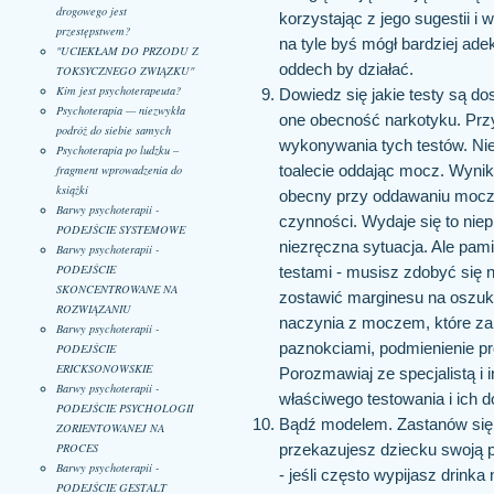
drogowego jest
korzystając z jego sugestii i
przestępstwem?
na tyle byś mógł bardziej ade
"UCIEKŁAM DO PRZODU Z
oddech by działać.
TOKSYCZNEGO ZWIĄZKU"
Kim jest psychoterapeuta?
Dowiedz się jakie testy są d
Psychoterapia — niezwykła
one obecność narkotyku. Przy
podróż do siebie samych
wykonywania tych testów. Ni
Psychoterapia po ludzku –
toalecie oddając mocz. Wynik 
fragment wprowadzenia do
książki
obecny przy oddawaniu moczu 
Barwy psychoterapii -
czynności. Wydaje się to niep
PODEJŚCIE SYSTEMOWE
niezręczna sytuacja. Ale pami
Barwy psychoterapii -
PODEJŚCIE
testami - musisz zdobyć się
SKONCENTROWANE NA
zostawić marginesu na oszuk
ROZWIĄZANIU
naczynia z moczem, które za
Barwy psychoterapii -
paznokciami, podmienienie p
PODEJŚCIE
ERICKSONOWSKIE
Porozmawiaj ze specjalistą i 
Barwy psychoterapii -
właściwego testowania i ich 
PODEJŚCIE PSYCHOLOGII
Bądź modelem. Zastanów się,
ZORIENTOWANEJ NA
PROCES
przekazujesz dziecku swoją
Barwy psychoterapii -
- jeśli często wypijasz drinka
PODEJŚCIE GESTALT