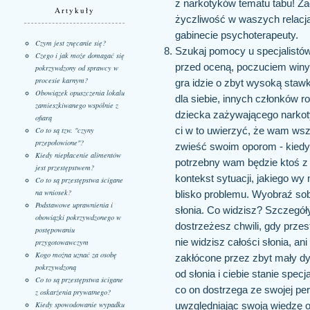
z narkotyków tematu tabu! Za
Artykuły
życzliwość w waszych relacjac
gabinecie psychoterapeuty.
Czym jest znęcanie się?
Szukaj pomocy u specjalistó
Czego i jak może domagać się
przed oceną, poczuciem winy.
pokrzywdzony od sprawcy w
procesie karnym?
gra idzie o zbyt wysoką stawk
Obowiązek opuszczenia lokalu
dla siebie, innych członków ro
zamieszkiwanego wspólnie z
dziecka zażywającego narkoty
ofiarą
ci w to uwierzyć, że wam wszy
Co to są tzw. "czyny
przepołowione"?
zwieść swoim oporom - kiedy
Kiedy niepłacenie alimentów
potrzebny wam będzie ktoś z 
jest przestępstwem?
kontekst sytuacji, jakiego wy
Co to są przestępstwa ścigane
na wniosek?
blisko problemu. Wyobraź sob
Podstawowe uprawnienia i
słonia. Co widzisz? Szczegóły
obowiązki pokrzywdzonego w
dostrzeżesz chwili, gdy przes
postępowaniu
nie widzisz całości słonia, ani
przygotowawczym
Kogo można uznać za osobę
zakłócone przez zbyt mały dys
pokrzywdzoną
od słonia i ciebie stanie spec
Co to są przestępstwa ścigane
co on dostrzega ze swojej pe
z oskarżenia prywatnego?
Kiedy spowodowanie wypadku
uwzględniając swoją wiedzę o 