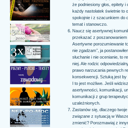
że podniesiony głos, epitety i
każdy nastolatek świetnie to 
spokojnie i z szacunkiem do d
temat i stanowczo.
Naucz się asertywnej komunik
przekazać z poszanowaniem w
Asertywne porozumiewanie to m
nie zgadzam", ja postanowiłem", "
słuchanie i nie ocenianie, to
niej. Ale rodzic odpowiedzialn
prawo narzucania pewnych re
konsekwencji. Sztuką jest by 
I to jest możliwe. Jeśli widzi
asertywności, komunikacji, 
komunikacji z grup terapeuty
uzależnionych.
Zastanów się, dlaczego twoje 
związane z sytuacją w Waszej
zmienić? Porozmawiaj z innymi