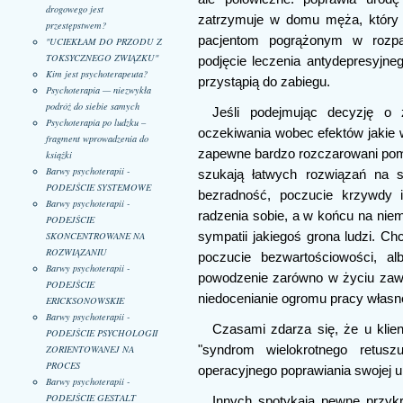
drogowego jest
zatrzymuje w domu męża, który j
przestępstwem?
pacjentom pogrążonym w rozpac
"UCIEKŁAM DO PRZODU Z
TOKSYCZNEGO ZWIĄZKU"
podjęcie leczenia antydepresyjneg
Kim jest psychoterapeuta?
przystąpią do zabiegu.
Psychoterapia — niezwykła
podróż do siebie samych
Jeśli podejmując decyzję o z
Psychoterapia po ludzku –
oczekiwania wobec efektów jakie 
fragment wprowadzenia do
zapewne bardzo rozczarowani po
książki
Barwy psychoterapii -
szukają łatwych rozwiązań na s
PODEJŚCIE SYSTEMOWE
bezradność, poczucie krzywdy i
Barwy psychoterapii -
radzenia sobie, a w końcu na niem
PODEJŚCIE
sympatii jakiegoś grona ludzi. Ch
SKONCENTROWANE NA
ROZWIĄZANIU
poczucie bezwartościowości, al
Barwy psychoterapii -
powodzenie zarówno w życiu zawo
PODEJŚCIE
niedocenianie ogromu pracy własne
ERICKSONOWSKIE
Barwy psychoterapii -
Czasami zdarza się, że u klien
PODEJŚCIE PSYCHOLOGII
ZORIENTOWANEJ NA
"syndrom wielokrotnego retuszu
PROCES
operacyjnego poprawiania swojej u
Barwy psychoterapii -
PODEJŚCIE GESTALT
Innych spotykają pewne przyk