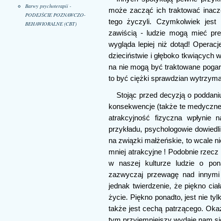
Barwy psychoterapii -
może zacząć ich traktować inaczej
PODEJŚCIE POZNAWCZO-
tego życzyli. Czymkolwiek jest
BEHAWIORALNE (CBT)
zawiścią - ludzie mogą mieć pret
wygląda lepiej niż dotąd! Opera
dzieciństwie i głęboko tkwiących 
na nie mogą być traktowane pogar
to być ciężki sprawdzian wytrzyma
Stojąc przed decyzją o poddaniu 
konsekwencje (także te medyczne) 
atrakcyjność fizyczna wpłynie 
przykładu, psychologowie dowiedl
na związki małżeńskie, to wcale n
mniej atrakcyjne ! Podobnie rzecz
w naszej kulturze ludzie o pon
zazwyczaj przewagę nad innymi 
jednak twierdzenie, że piękno cia
życie. Piękno ponadto, jest nie t
także jest cechą patrzącego. Okaz
tym przyjemniejszy wydaje nam si