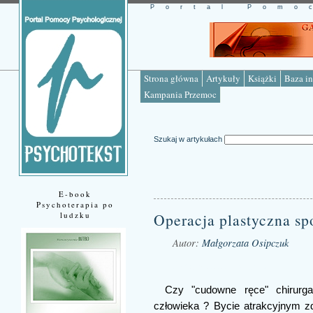
Portal Pomo
Strona główna
Artykuły
Książki
Baza in
Kampania Przemoc
Szukaj w artykułach
E-book
Psychoterapia po
ludzku
Operacja plastyczna sp
Autor:
Małgorzata Osipczuk
Źródło: www.psychotekst.pl
Czy "cudowne ręce" chirurga
człowieka ? Bycie atrakcyjnym z