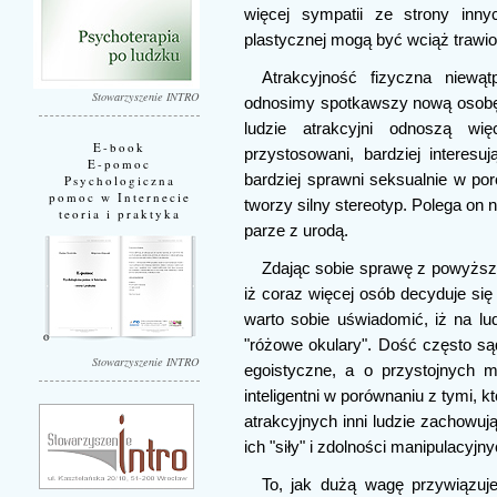
więcej sympatii ze strony inny
plastycznej mogą być wciąż trawi
Atrakcyjność fizyczna niewą
Stowarzyszenie INTRO
odnosimy spotkawszy nową osobę.
ludzie atrakcyjni odnoszą więc
E-book
przystosowani, bardziej interesuj
E-pomoc
bardziej sprawni seksualnie w po
Psychologiczna
pomoc w Internecie
tworzy silny stereotyp. Polega on
teoria i praktyka
parze z urodą.
Zdając sobie sprawę z powyższy
iż coraz więcej osób decyduje się
warto sobie uświadomić, iż na lu
"różowe okulary". Dość często sąd
Stowarzyszenie INTRO
egoistyczne, a o przystojnych 
inteligentni w porównaniu z tymi, 
atrakcyjnych inni ludzie zachowują
ich "siły" i zdolności manipulacyjny
To, jak dużą wagę przywiązuj