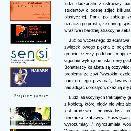
ludzi doskonale zilustrowały ba
studentów o ocenę zdjęć kilkuna
plastycznej. Panie po zabiegu z
oznacza po prostu, że chirurg spisa
wrażliwe i bardziej atrakcyjne seks
Już od wczesnego dzieciństwa m
związek owego piękna z pojęcie
gruncie rzeczy podobne: mają re
łagodnie wykrojone usta, cerę gładk
Bohaterscy książęta są oczywiście
problemu ze zbyt "wysokim czołe
nam do tego przyznać, faworyzuj
naśladując dorosłych, okazują się
Programy pomocy
Ludzi atrakcyjnych traktujemy ge
z kobietą, której nigdy nie widzia
jest urodziwa - odpowiadasz na
nierzadko zabawny. Poświęcasz 
wyrozumiały / wyrozumiała wobe
Wbrew zwyczajowym oczekiwan