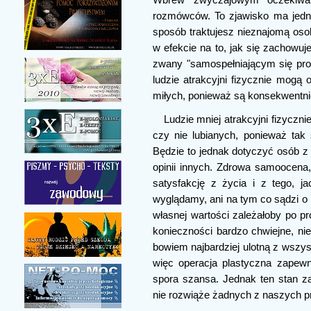
rozmówców. To zjawisko ma jedna
sposób traktujesz nieznajomą oso
w efekcie na to, jak się zachowuj
zwany "samospełniającym się pro
ludzie atrakcyjni fizycznie mogą
miłych, ponieważ są konsekwentnie
Ludzie mniej atrakcyjni fizyczn
czy nie lubianych, ponieważ tak s
Będzie to jednak dotyczyć osób z
opinii innych. Zdrowa samoocena, 
satysfakcję z życia i z tego, j
wyglądamy, ani na tym co sądzi o 
własnej wartości zależałoby po pr
konieczności bardzo chwiejne, nie
bowiem najbardziej ulotną z wszys
więc operacja plastyczna zapew
spora szansa. Jednak ten stan z
nie rozwiąże żadnych z naszych p