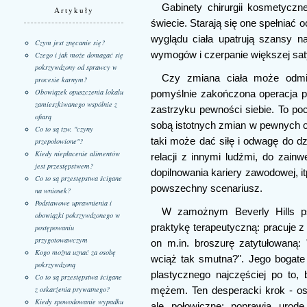
Gabinety chirurgii kosmetycz
Artykuły
świecie. Starają się one spełniać 
wyglądu ciała upatrują szansy n
Czym jest znęcanie się?
wymogów i czerpanie większej satys
Czego i jak może domagać się
pokrzywdzony od sprawcy w
Czy zmiana ciała może odmie
procesie karnym?
Obowiązek opuszczenia lokalu
pomyślnie zakończona operacja p
zamieszkiwanego wspólnie z
zastrzyku pewności siebie. To pocz
ofiarą
sobą istotnych zmian w pewnych o
Co to są tzw. "czyny
taki może dać siłę i odwagę do dz
przepołowione"?
Kiedy niepłacenie alimentów
relacji z innymi ludźmi, do zainw
jest przestępstwem?
dopilnowania kariery zawodowej, it
Co to są przestępstwa ścigane
powszechny scenariusz.
na wniosek?
Podstawowe uprawnienia i
W zamożnym Beverly Hills ps
obowiązki pokrzywdzonego w
praktykę terapeutyczną: pracuje z
postępowaniu
przygotowawczym
on m.in. broszurę zatytułowaną:
Kogo można uznać za osobę
wciąż tak smutna?". Jego bogate p
pokrzywdzoną
plastycznego najczęściej po to,
Co to są przestępstwa ścigane
z oskarżenia prywatnego?
mężem. Ten desperacki krok - ost
Kiedy spowodowanie wypadku
ale połowiczne: poprawia urodę