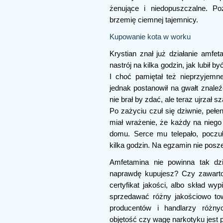
żenujące i niedopuszczalne. P
brzemię ciemnej tajemnicy.
Kupowanie kota w worku
Krystian znał już działanie amfe
nastrój na kilka godzin, jak lubił 
I choć pamiętał też nieprzyjemne
jednak postanowił na gwałt znaleź
nie brał by zdać, ale teraz ujrzał 
Po zażyciu czuł się dziwnie, pełe
miał wrażenie, że każdy na niego 
domu. Serce mu telepało, poczuł
kilka godzin. Na egzamin nie posze
Amfetamina nie powinna tak d
naprawdę kupujesz? Czy zawartoś
certyfikat jakości, albo skład 
sprzedawać różny jakościowo to
producentów i handlarzy różny
objętość czy wagę narkotyku jest 