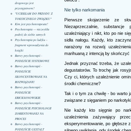
owocu".
drogowego jest
przestępstwem?
Nie tylko narkomania
"UCIEKŁAM DO PRZODU Z
TOKSYCZNEGO ZWIĄZKU"
Pierwsze skojarzenie ze słow
Kim jest psychoterapeuta?
Niezaprzeczalnie, substancj
Psychoterapia — niezwykła
uzależniający i nikt, kto po nie s
podróż do siebie samych
Psychoterapia po ludzku –
sidła nałogu. Każdy, kto zaczyna
fragment wprowadzenia do
narażony na rozwój uzależnieni
książki
marihuaną z intencją by skończyć
Barwy psychoterapii -
PODEJŚCIE SYSTEMOWE
Jednak przyznać trzeba, że uzale
Barwy psychoterapii -
degustatorów. To trochę jak rosyj
PODEJŚCIE
SKONCENTROWANE NA
Czy ci, których uzależnienie omin
ROZWIĄZANIU
środki chemiczne?
Barwy psychoterapii -
PODEJŚCIE
Tak i o tym za chwilę - bo warto 
ERICKSONOWSKIE
związane z sięganiem po narkotyki
Barwy psychoterapii -
PODEJŚCIE PSYCHOLOGII
Nie każdy kto sięgnie po nar
ZORIENTOWANEJ NA
uzależnienia zażywający przec
PROCES
eksperymentowanie, po głębsze z
Barwy psychoterapii -
PODEJŚCIE GESTALT
silnego uwikłania, gdy środek ch