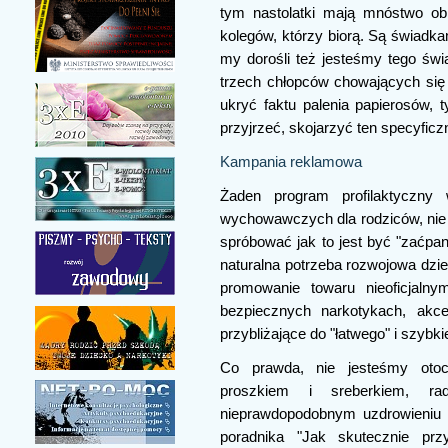
tym nastolatki mają mnóstwo ob
kolegów, którzy biorą. Są świadka
my dorośli też jesteśmy tego świ
trzech chłopców chowających się w
ukryć faktu palenia papierosów, 
przyjrzeć, skojarzyć ten specyficz
Kampania reklamowa
Żaden program profilaktyczny 
wychowawczych dla rodziców, nie 
spróbować jak to jest być "zaćpa
naturalna potrzeba rozwojowa dzie
promowanie towaru nieoficjaln
bezpiecznych narkotykach, akce
przybliżające do "łatwego" i szybk
Co prawda, nie jesteśmy otoc
proszkiem i sreberkiem, ra
nieprawdopodobnym uzdrowieniu 
poradnika "Jak skutecznie pr