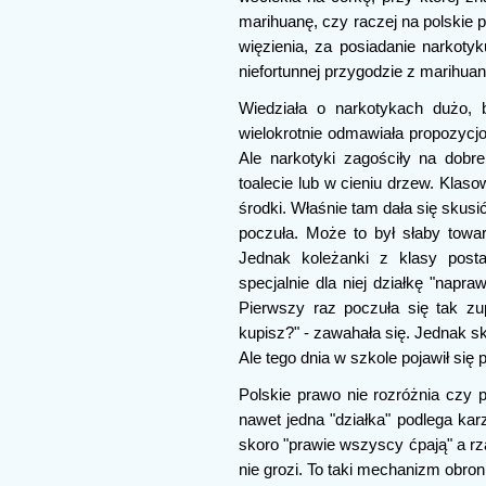
marihuanę, czy raczej na polskie p
więzienia, za posiadanie narkoty
niefortunnej przygodzie z marihuan
Wiedziała o narkotykach dużo, b
wielokrotnie odmawiała propozycj
Ale narkotyki zagościły na dobre
toalecie lub w cieniu drzew. Klas
środki. Właśnie tam dała się skusić 
poczuła. Może to był słaby towa
Jednak koleżanki z klasy posta
specjalnie dla niej działkę "napra
Pierwszy raz poczuła się tak zupe
kupisz?" - zawahała się. Jednak sk
Ale tego dnia w szkole pojawił się p
Polskie prawo nie rozróżnia czy 
nawet jedna "działka" podlega karz
skoro "prawie wszyscy ćpają" a rza
nie grozi. To taki mechanizm obronn