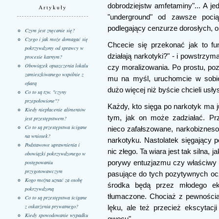
dobrodziejstw amfetaminy"... A je
Artykuły
"underground" od zawsze pociąg
podlegający cenzurze dorosłych, ob
Czym jest znęcanie się?
Czego i jak może domagać się
Chcecie się przekonać jak to fu
pokrzywdzony od sprawcy w
działają narkotyki?" - i powstrzy
procesie karnym?
Obowiązek opuszczenia lokalu
czy moralizowania. Po prostu, po
zamieszkiwanego wspólnie z
mu na myśl, uruchomcie w sobie
ofiarą
dużo więcej niż byście chcieli usły
Co to są tzw. "czyny
przepołowione"?
Każdy, kto sięga po narkotyk ma j
Kiedy niepłacenie alimentów
tym, jak on może zadziałać. Pr
jest przestępstwem?
Co to są przestępstwa ścigane
nieco zafałszowane, narkobizneso
na wniosek?
narkotyku. Nastolatek sięgający p
Podstawowe uprawnienia i
nic złego. Ta wiara jest tak silna, 
obowiązki pokrzywdzonego w
postępowaniu
porywy entuzjazmu czy właściwy d
przygotowawczym
pasujące do tych pozytywnych o
Kogo można uznać za osobę
środka będą przez młodego eks
pokrzywdzoną
tłumaczone. Chociaż z pewności
Co to są przestępstwa ścigane
z oskarżenia prywatnego?
lęku, ale też przecież ekscyta
Kiedy spowodowanie wypadku