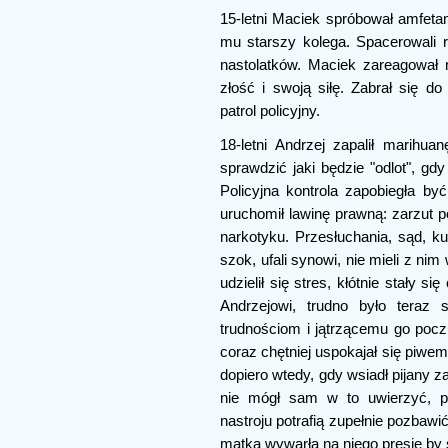
15-letni Maciek spróbował amfetam
mu starszy kolega. Spacerowali r
nastolatków. Maciek zareagował 
złość i swoją siłę. Zabrał się d
patrol policyjny.
18-letni Andrzej zapalił marihua
sprawdzić jaki będzie "odlot", g
Policyjna kontrola zapobiegła być
uruchomił lawinę prawną: zarzut 
narkotyku. Przesłuchania, sąd, ku
szok, ufali synowi, nie mieli z 
udzielił się stres, kłótnie stały 
Andrzejowi, trudno było teraz
trudnościom i jątrzącemu go pocz
coraz chętniej uspokajał się piwe
dopiero wtedy, gdy wsiadł pijany 
nie mógł sam w to uwierzyć, pr
nastroju potrafią zupełnie pozbaw
matka wywarła na niego presję by