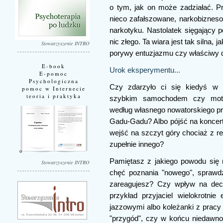
o tym, jak on może zadziałać. P
nieco zafałszowane, narkobizneso
narkotyku. Nastolatek sięgający p
nic złego. Ta wiara jest tak silna, 
Stowarzyszenie INTRO
porywy entuzjazmu czy właściwy d
E-book
Urok eksperymentu...
E-pomoc
Psychologiczna
Czy zdarzyło ci się kiedyś w 
pomoc w Internecie
teoria i praktyka
szybkim samochodem czy motocy
według własnego nowatorskiego p
Gadu-Gadu? Albo pójść na koncert
wejść na szczyt góry chociaż z re
zupełnie innego?
Pamiętasz z jakiego powodu się 
Stowarzyszenie INTRO
chęć poznania "nowego", sprawdz
zareagujesz? Czy wpływ na dec
przykład przyjaciel wielokrotni
jazzowymi albo koleżanki z pracy 
"przygód", czy w końcu niedawno 