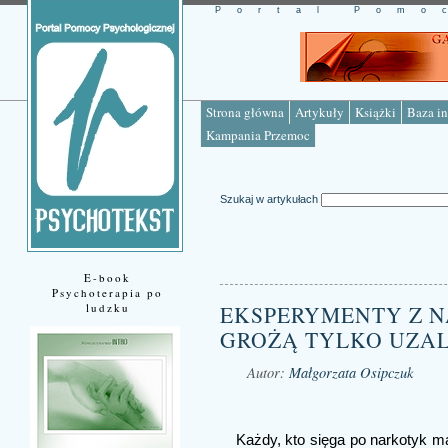
Portal Pomo
Strona główna
Artykuły
Książki
Baza in
Kampania Przemoc
Szukaj w artykułach
E-book
Psychoterapia po
ludzku
EKSPERYMENTY Z N
GROŻĄ TYLKO UZAL
Autor:
Małgorzata Osipczuk
Źródło: www.psychotekst.pl
Każdy, kto sięga po narkotyk ma