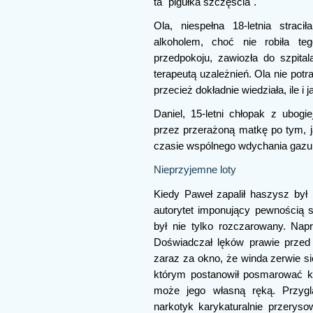
ta "pigułka szczęścia".
Ola, niespełna 18-letnia strac
alkoholem, choć nie robiła t
przedpokoju, zawiozła do szpitala
terapeutą uzależnień. Ola nie potr
przecież dokładnie wiedziała, ile i 
Daniel, 15-letni chłopak z ubogie
przez przerażoną matkę po tym, j
czasie wspólnego wdychania gazu 
Nieprzyjemne loty
Kiedy Paweł zapalił haszysz był
autorytet imponujący pewnością s
był nie tylko rozczarowany. Napr
Doświadczał lęków prawie przed
zaraz za okno, że winda zerwie się
którym postanowił posmarować k
może jego własną ręką. Przyglą
narkotyk karykaturalnie przerys