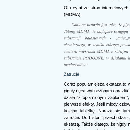
Oto cytat ze stron internetowych
(MDMA):
"smutna prawda jest taka, że pi
100mg MDMA, te najlepsze osiągają 8
substancji balastowych - zaniecz
chemicznego, w wyniku którego pows
zawiera mieszanki MDMA z różnymi 
substancje PODOBNE, w działaniu l
producentów."
Zatrucie
Coraz popularniejsza ekstaza to
piguły nęcą wytłoczonym obrazkiem
działa "z opóźnionym zapłonem", 
pierwsze efekty. Jeśli młody człow
kolejną tabletkę. Naraża się 
zatrucie. Do historii przechodzą
ekstazą. Także dlatego, że nigdy 