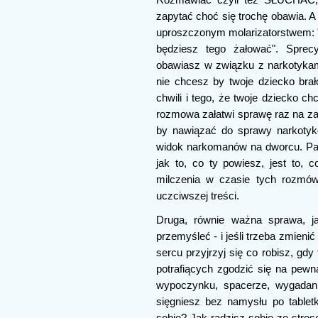
zapytać choć się trochę obawia. A
uproszczonym molarizatorstwem: "t
będziesz tego żałować". Sprec
obawiasz w związku z narkotykam
nie chcesz by twoje dziecko bra
chwili i tego, że twoje dziecko ch
rozmowa załatwi sprawę raz na za
by nawiązać do sprawy narkotyków
widok narkomanów na dworcu. Pa
jak to, co ty powiesz, jest to, 
milczenia w czasie tych rozmów,
uczciwszej treści.
Druga, równie ważna sprawa, j
przemyśleć - i jeśli trzeba zmieni
sercu przyjrzyj się co robisz, gd
potrafiących zgodzić się na pewn
wypoczynku, spacerze, wygadani
sięgniesz bez namysłu po tablet
sobie? Jak radzisz sobie ze stres