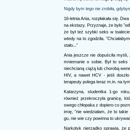
Nigdy bym tego nie zrobiła, gdybym
16-letnia Ania, rozpłakała się. D
na ekstazy. Przyznaje, że było "o
że był też szybki seks w toaleci
wtedy na to zgodziła. "Chciałabym
stało..."
Ania jeszcze nie dopuściła myśli,
mniemanie o sobie. Był to seks
niechcianą ciążą lub chorobą we
HIV, a nawet HCV - jeśli doszło
terapeuty polega teraz m.in. na tym
Katarzyna, studentka 1-go roku
również przekroczyła granicę, któ
swego chłopaka z dopiero co pozn
imię, "nie wiedziałam, że to takie
go, nie wie czy powinna to ukrywać
Narkotyk nierzadko sprawia, że 