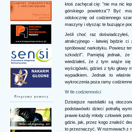
ktoś zachęcał cię: "nie ma nic 
górskiego powietrza"? Być mo
odskocznię od codziennego szar
maszyny i słysząc te buzujące p
Jeśli choć raz doświadczyłeś
atrakcyjnego - łatwiej będzie ci
spróbować narkotyku. Powiesz tera
szkodzi!". Pamiętaj jednak, ż
wiedziałeś, że z tym wiąże się
wyścigówki, gdzieś z tyłu głowy m
wypadkiem. Jednak to właśnie
wykroczenia poza ramy codzienne
W tle codzienności
Programy pomocy
Dzisiejsze nastolatki są otocz
podstawówki dzieci potrafią wy
prawie każdy młody człowiek potra
gdzie, jak, przez kogo znaleźć de
to przeznaczyć. W rozmowach z ró