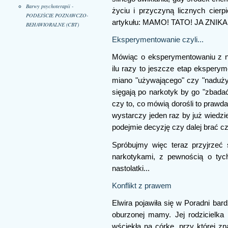
Barwy psychoterapii -
życiu i przyczyną licznych cierp
PODEJŚCIE POZNAWCZO-
artykułu: MAMO! TATO! JA ZNIK
BEHAWIORALNE (CBT)
Eksperymentowanie czyli...
Mówiąc o eksperymentowaniu z na
ilu razy to jeszcze etap eksperym
miano "używającego" czy "naduży
sięgają po narkotyk by go "zbadać
czy to, co mówią dorośli to prawd
wystarczy jeden raz by już wiedzi
podejmie decyzję czy dalej brać czy
Spróbujmy więc teraz przyjrzeć
narkotykami, z pewnością o tyc
nastolatki...
Konflikt z prawem
Elwira pojawiła się w Poradni bar
oburzonej mamy. Jej rodzicielka
wściekła na córkę, przy której zn