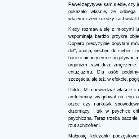
Paweł zapytywał sam siebie, czy je
pokazało właśnie, że odbieg
wtajemniczeni koledzy zachwalali 
Kiedy rozmawia się z młodymi lu
wspominają bardzo przykre objaw
Dopiero precyzyjnie dopytani mó
dół", apatia, niechęć do siebie i
bardzo nieprzyjemne negatywne myś
organizm trawi duże zmęczenie. 
entuzjazmu. Dla osób podatny
szczęścia, ale też, w efekcie, pogł
Doktor M. opowiedział właśnie o 
amfetaminy wylądował na jego od
orzec czy narkotyk spowodowa
drzemiący i tak w psychice chł
psychiczną. Teraz trzeba bacznie
rzut schizofrenii.
Małgosię koleżanki poczęstował