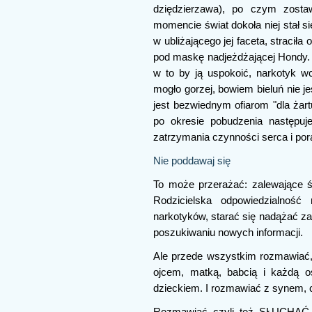
dziędzierzawa), po czym zos
momencie świat dokoła niej stał s
w ubliżającego jej faceta, straciła 
pod maskę nadjeżdżającej Hondy. O
w to by ją uspokoić, narkotyk wc
mogło gorzej, bowiem bieluń nie 
jest bezwiednym ofiarom "dla żart
po okresie pobudzenia następuj
zatrzymania czynności serca i po
Nie poddawaj się
To może przerażać: zalewające św
Rodzicielska odpowiedzialność
narkotyków, starać się nadążać za
poszukiwaniu nowych informacji.
Ale przede wszystkim rozmawiać,
ojcem, matką, babcią i każdą
dzieckiem. I rozmawiać z synem, 
Rozmawiać czyli też SŁUCHAĆ, 