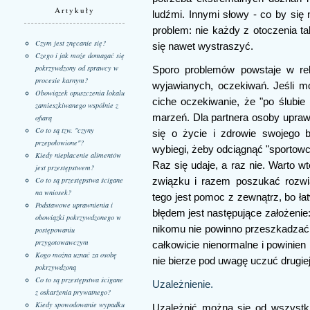
Artykuły
ludźmi. Innymi słowy - co by się 
problem: nie każdy z otoczenia t
Czym jest znęcanie się?
się nawet wystraszyć.
Czego i jak może domagać się
pokrzywdzony od sprawcy w
Sporo problemów powstaje w re
procesie karnym?
wyjawianych, oczekiwań. Jeśli mó
Obowiązek opuszczenia lokalu
ciche oczekiwanie, że "po ślubie 
zamieszkiwanego wspólnie z
marzeń. Dla partnera osoby uprawi
ofiarą
Co to są tzw. "czyny
się o życie i zdrowie swojego b
przepołowione"?
wybiegi, żeby odciągnąć "sportow
Kiedy niepłacenie alimentów
Raz się udaje, a raz nie. Warto w
jest przestępstwem?
Co to są przestępstwa ścigane
związku i razem poszukać rozw
na wniosek?
tego jest pomoc z zewnątrz, bo ła
Podstawowe uprawnienia i
błędem jest następujące założenie: "
obowiązki pokrzywdzonego w
nikomu nie powinno przeszkadzać; 
postępowaniu
przygotowawczym
całkowicie nienormalne i powinien
Kogo można uznać za osobę
nie bierze pod uwagę uczuć drugiej
pokrzywdzoną
Co to są przestępstwa ścigane
Uzależnienie.
z oskarżenia prywatnego?
Kiedy spowodowanie wypadku
Uzależnić można się od wszystki