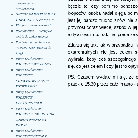
drogowego jest
będzie to, czy pomimo ponoszon
przestępstwem?
kłopotów, osoba nadal sięga po m
"UCIEKŁAM DO PRZODU Z
TOKSYCZNEGO ZWIĄZKU"
jest jej bardzo trudno znów nie 
Kim jest psychoterapeuta?
przynosi coraz więcej szkód w jej
Psychoterapia — niezwykła
aktywności, np. rodzina, praca za
podróż do siebie samych
Psychoterapia po ludzku –
Zdarza się tak, jak w przypadku i
fragment wprowadzenia do
ekstremalnych nie jest celem 
książki
Barwy psychoterapii -
wybrała, żeby coś szczególnego 
PODEJŚCIE SYSTEMOWE
się, co jest celem i czy jest to op
Barwy psychoterapii -
PODEJŚCIE
PS. Czasem wydaje mi się, że p
SKONCENTROWANE NA
piątek o 15.30 przez całe miasto - 
ROZWIĄZANIU
Barwy psychoterapii -
PODEJŚCIE
ERICKSONOWSKIE
Barwy psychoterapii -
PODEJŚCIE PSYCHOLOGII
ZORIENTOWANEJ NA
PROCES
Barwy psychoterapii -
PODEJŚCIE GESTALT