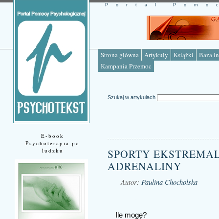
Portal Pomo
Strona główna
Artykuły
Książki
Baza in
Kampania Przemoc
Szukaj w artykułach
E-book
Psychoterapia po
ludzku
SPORTY EKSTREMAL
ADRENALINY
Autor:
Paulina Chocholska
Źródło: www.psychotekst.pl
Ile mogę?