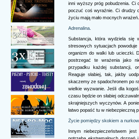
inni wyższy próg pobudzenia. Ci d
poczuć coś wyraźnie. Ci drudzy c
życiu mają mało mocnych wrażeń. A
Adrenalina.
Substancja, która wydziela się
stresowych sytuacjach powoduje s
organizm do walki lub ucieczki. D
postrzegać te wrażenia jako n
przypadku każdej substancji, o
Reaguje słabiej, tak, jakby uodp
skaczemy ze spadochronem po raz 4
wielkie wyzwanie. Jeśli dla kogoś
czasu będzie on słabiej odczuwal
skrajniejszych wyczynów. A poni
łatwo popaść tu w niebezpieczną 
Życie pomiędzy skokiem a nurkow
Innym niebezpieczeństwem jest 
potrzeba ekstremalnych doznań i