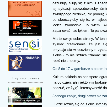
oszukują, siłują się z nim. Czase
tej sytuacji spowodowałoby śm
świrującego błędnika, nie próbuję
bo skończyłoby się to, w najle
lecieć swobodnie. To wiem. A
zapanować nad lękiem. To panowan
Ma to swoje dobre strony. W ten
zyskać przekonanie, że jest si
przydaje się w codziennym życiu.
siebie - to nie sztuka "złamać si
robić nie chcemy.
Od 8 do 17 w garniturze a potem h
Kultura nakłada na nas sporo ogra
Programy pomocy
na co dzień, ale niektórym brakuj
poczuć, że żyję". Intensywność do
Jednego zabije, drugi nawet nie z
Ludzie różnią się od siebie inten