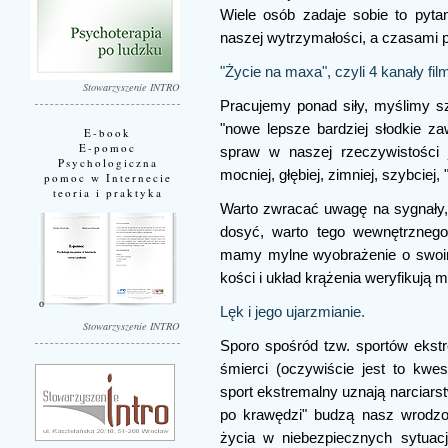
Wiele osób zadaje sobie to pyta
naszej wytrzymałości, a czasami p
"Życie na maxa", czyli 4 kanały fil
Stowarzyszenie INTRO
Pracujemy ponad siły, myślimy szy
"nowe lepsze bardziej słodkie za
E-book
E-pomoc
spraw w naszej rzeczywistości 
Psychologiczna
mocniej, głębiej, zimniej, szybciej,
pomoc w Internecie
teoria i praktyka
Warto zwracać uwagę na sygnały, j
dosyć, warto tego wewnętrznego
mamy mylne wyobrażenie o swoim 
kości i układ krążenia weryfikują 
Lęk i jego ujarzmianie.
Stowarzyszenie INTRO
Sporo spośród tzw. sportów ekstr
śmierci (oczywiście jest to kwes
sport ekstremalny uznają narciarst
po krawędzi" budzą nasz wrodzon
życia w niebezpiecznych sytuacj