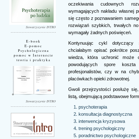
oczekiwania cudownych rozw
wymagających nakładu własnej pr
się często z poznawaniem samego s
rozwiązań szybkich, trwałych no
Stowarzyszenie INTRO
wymagały żadnych poświęceń.
E-book
Kontynuując cykl dotyczący 
E-pomoc
chciałabym opisać pokrótce poszc
Psychologiczna
pomoc w Internecie
wiedza, która uchronić może
teoria i praktyka
powodujących spore koszta
profesjonalistów, czy w na chyb
placówkach opieki zdrowotnej.
Gwoli przejrzystości posłużę się
listą, obejmującą podstawowe form
Stowarzyszenie INTRO
psychoterapia
konsultacja diagnostyczna
interwencja kryzysowa
trening psychologiczny
poradnictwo psychologiczne