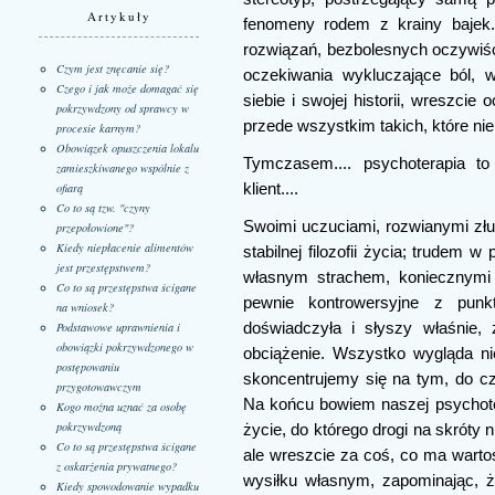
Artykuły
fenomeny rodem z krainy bajek
rozwiązań, bezbolesnych oczywiśc
Czym jest znęcanie się?
oczekiwania wykluczające ból,
Czego i jak może domagać się
siebie i swojej historii, wreszcie
pokrzywdzony od sprawcy w
przede wszystkim takich, które n
procesie karnym?
Obowiązek opuszczenia lokalu
Tymczasem.... psychoterapia to
zamieszkiwanego wspólnie z
klient....
ofiarą
Co to są tzw. "czyny
Swoimi uczuciami, rozwianymi złu
przepołowione"?
Kiedy niepłacenie alimentów
stabilnej filozofii życia; trudem
jest przestępstwem?
własnym strachem, koniecznymi 
Co to są przestępstwa ścigane
pewnie kontrowersyjne z punk
na wniosek?
doświadczyła i słyszy właśnie,
Podstawowe uprawnienia i
obowiązki pokrzywdzonego w
obciążenie. Wszystko wygląda ni
postępowaniu
skoncentrujemy się na tym, do cz
przygotowawczym
Na końcu bowiem naszej psychot
Kogo można uznać za osobę
pokrzywdzoną
życie, do którego drogi na skróty n
Co to są przestępstwa ścigane
ale wreszcie za coś, co ma wartoś
z oskarżenia prywatnego?
wysiłku własnym, zapominając, 
Kiedy spowodowanie wypadku