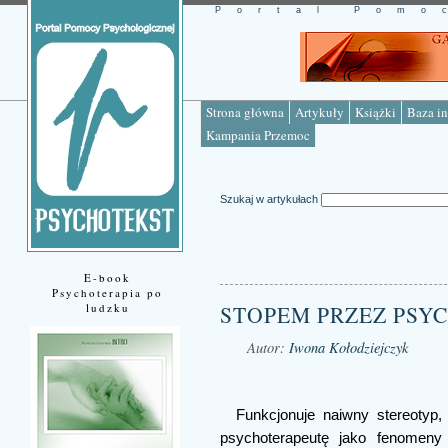
Portal Pomo
Strona główna
Artykuły
Książki
Baza in
Kampania Przemoc
Szukaj w artykułach
E-book
Psychoterapia po
ludzku
STOPEM PRZEZ PSYCH
Autor:
Iwona Kołodziejczyk
Źródło: www.psychotekst.pl
Funkcjonuje naiwny stereotyp,
psychoterapeutę jako fenomen