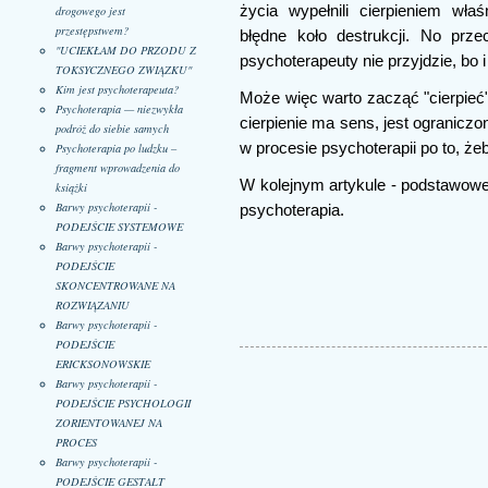
życia wypełnili cierpieniem właś
drogowego jest
przestępstwem?
błędne koło destrukcji. No prz
"UCIEKŁAM DO PRZODU Z
psychoterapeuty nie przyjdzie, bo 
TOKSYCZNEGO ZWIĄZKU"
Kim jest psychoterapeuta?
Może więc warto zacząć "cierpie
Psychoterapia — niezwykła
cierpienie ma sens, jest ogranicz
podróż do siebie samych
w procesie psychoterapii po to, że
Psychoterapia po ludzku –
fragment wprowadzenia do
W kolejnym artykule - podstawowe 
książki
Barwy psychoterapii -
psychoterapia.
PODEJŚCIE SYSTEMOWE
Barwy psychoterapii -
PODEJŚCIE
SKONCENTROWANE NA
ROZWIĄZANIU
Barwy psychoterapii -
PODEJŚCIE
ERICKSONOWSKIE
Barwy psychoterapii -
PODEJŚCIE PSYCHOLOGII
ZORIENTOWANEJ NA
PROCES
Barwy psychoterapii -
PODEJŚCIE GESTALT