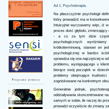
Ad 1. Psychoterapia.
Na płaszczyźnie psychologii defin
który prowadzić ma w konsekwenc
Intuicyjnie wyczuwamy więc, iż 
proces dość głęboki, zmierzający
- a co za tym idzie często
psychologicznych wyróżniamy
krótkoterminową, stanowi on j
psychologicznej w bardzo ściś
sprawdza się ona najczęściej w od
problemu, występującego u klientó
biorące swój początek w dzieci
problemy obejmujące trudności 
Programy pomocy
zogniskowane na konkretnym obsz
Generalnie jednak, psychotera
oddziaływania skoncentrowane na
samych w sobie, ile raczej do prz
prowadzi oczywiście do zmiany z