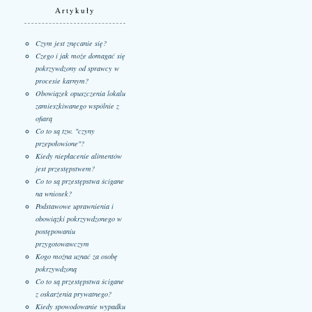
Artykuły
Czym jest znęcanie się?
Czego i jak może domagać się
pokrzywdzony od sprawcy w
procesie karnym?
Obowiązek opuszczenia lokalu
zamieszkiwanego wspólnie z
ofiarą
Co to są tzw. "czyny
przepołowione"?
Kiedy niepłacenie alimentów
jest przestępstwem?
Co to są przestępstwa ścigane
na wniosek?
Podstawowe uprawnienia i
obowiązki pokrzywdzonego w
postępowaniu
przygotowawczym
Kogo można uznać za osobę
pokrzywdzoną
Co to są przestępstwa ścigane
z oskarżenia prywatnego?
Kiedy spowodowanie wypadku