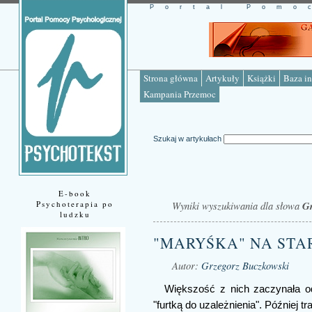
Portal Pomo
Strona główna
Artykuły
Książki
Baza in
Kampania Przemoc
Szukaj w artykułach
E-book
Psychoterapia po
Wyniki wyszukiwania dla słowa
Gr
ludzku
"MARYŚKA" NA STA
Autor:
Grzegorz Buczkowski
Większość z nich zaczynała od
"furtką do uzależnienia". Później tra