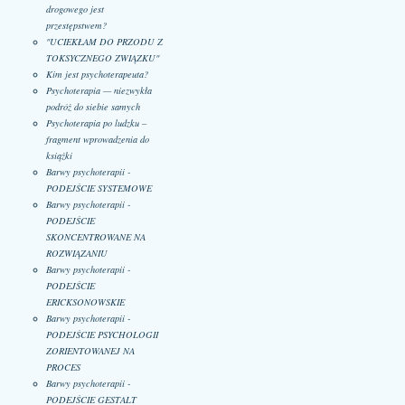
drogowego jest
przestępstwem?
"UCIEKŁAM DO PRZODU Z
TOKSYCZNEGO ZWIĄZKU"
Kim jest psychoterapeuta?
Psychoterapia — niezwykła
podróż do siebie samych
Psychoterapia po ludzku –
fragment wprowadzenia do
książki
Barwy psychoterapii -
PODEJŚCIE SYSTEMOWE
Barwy psychoterapii -
PODEJŚCIE
SKONCENTROWANE NA
ROZWIĄZANIU
Barwy psychoterapii -
PODEJŚCIE
ERICKSONOWSKIE
Barwy psychoterapii -
PODEJŚCIE PSYCHOLOGII
ZORIENTOWANEJ NA
PROCES
Barwy psychoterapii -
PODEJŚCIE GESTALT