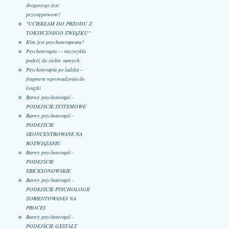
drogowego jest
przestępstwem?
"UCIEKŁAM DO PRZODU Z
TOKSYCZNEGO ZWIĄZKU"
Kim jest psychoterapeuta?
Psychoterapia — niezwykła
podróż do siebie samych
Psychoterapia po ludzku –
fragment wprowadzenia do
książki
Barwy psychoterapii -
PODEJŚCIE SYSTEMOWE
Barwy psychoterapii -
PODEJŚCIE
SKONCENTROWANE NA
ROZWIĄZANIU
Barwy psychoterapii -
PODEJŚCIE
ERICKSONOWSKIE
Barwy psychoterapii -
PODEJŚCIE PSYCHOLOGII
ZORIENTOWANEJ NA
PROCES
Barwy psychoterapii -
PODEJŚCIE GESTALT