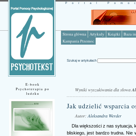
Portal Pomo
Strona główna
Artykuły
Książki
Baza in
Kampania Przemoc
Szukaj w artykułach
E-book
Psychoterapia po
Wyniki wyszukiwania dla słowa
Al
ludzku
Jak udzielić wsparcia 
Autor:
Aleksandra Werder
Dla większości z nas sytuacja, 
bliskiego, jest bardzo trudna. Ni