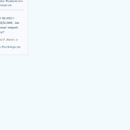
skie Wydawnictwo
ologiczne
LI DŁUGO I
ĘŚLIWIE. Jak
ować związek
lny?
rd F. Harley jr
 Psychologiczne