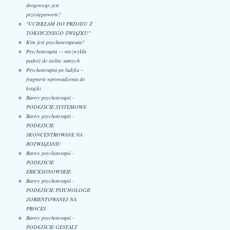
drogowego jest
przestępstwem?
"UCIEKŁAM DO PRZODU Z
TOKSYCZNEGO ZWIĄZKU"
Kim jest psychoterapeuta?
Psychoterapia — niezwykła
podróż do siebie samych
Psychoterapia po ludzku –
fragment wprowadzenia do
książki
Barwy psychoterapii -
PODEJŚCIE SYSTEMOWE
Barwy psychoterapii -
PODEJŚCIE
SKONCENTROWANE NA
ROZWIĄZANIU
Barwy psychoterapii -
PODEJŚCIE
ERICKSONOWSKIE
Barwy psychoterapii -
PODEJŚCIE PSYCHOLOGII
ZORIENTOWANEJ NA
PROCES
Barwy psychoterapii -
PODEJŚCIE GESTALT