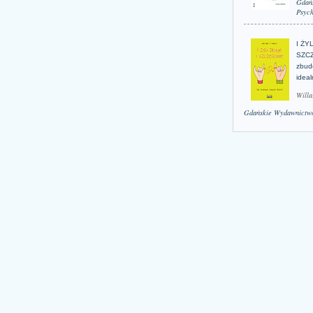
Gdań
Psych
I ŻY
SZCZ
zbud
idea
Willa
Gdańskie Wydawnictwo