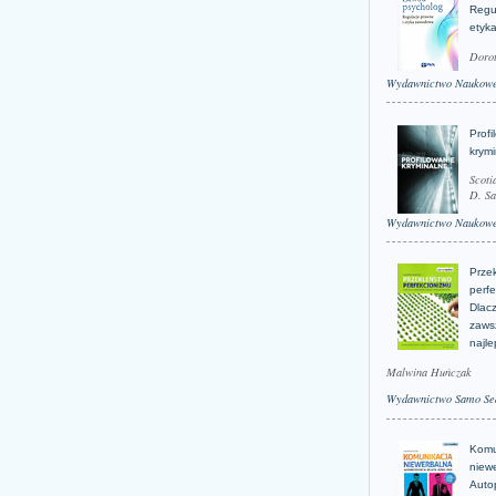
Regu
etyk
Doro
Wydawnictwo Naukow
Profi
krym
Scoti
D. Sa
Wydawnictwo Naukow
Prze
perfe
Dlacz
zaws
najle
Malwina Huńczak
Wydawnictwo Samo Se
Komu
niew
Auto