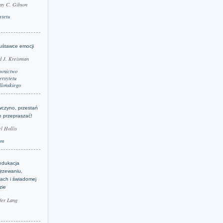
ay C. Gibson
ytetu
uśtawce emocji
d J. Kreisman
wnictwo
rsytetu
llońskiego
wczyno, przestań
e przepraszać!
l Hollis
um
edukacja
jrzewaniu,
jach i świadomej
zie
fer Lang