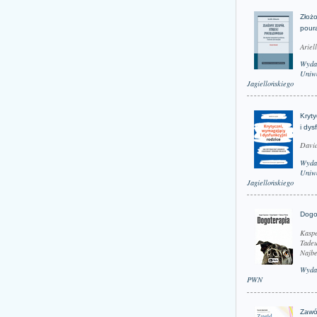
Złożo
pour
Ariel
Wyda
Uniwe
Jagiellońskiego
Kryt
i dys
David
Wyda
Uniwe
Jagiellońskiego
Dogo
Kaspe
Tadeu
Najbe
Wyda
PWN
Zawó