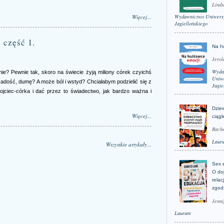
Linds
Więcej...
Wydawnictwo Uniwers
Jagiellońskiego
- część 1.
Na h
Jerol
Wyda
ie? Pewnie tak, skoro na świecie żyją miliony córek czyichś
Uniwe
Radość, dumę? A może ból i wstyd? Chciałabym podzielić się z
Jagie
ojciec-córka i dać przez to świadectwo, jak bardzo ważna i
Dzie
Więcej...
ciągl
Rache
Laur
Wszystkie artykuły...
Sex 
O do
relac
zgod
Jenni
Laurum