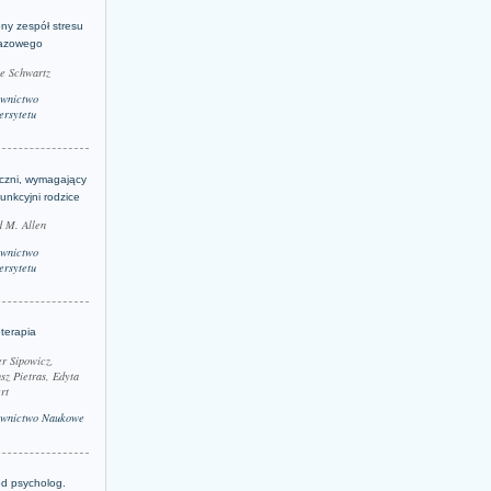
ny zespół stresu
azowego
le Schwartz
wnictwo
rsytetu
yczni, wymagający
funkcyjni rodzice
 M. Allen
wnictwo
rsytetu
terapia
r Sipowicz,
sz Pietras, Edyta
rt
wnictwo Naukowe
d psycholog.