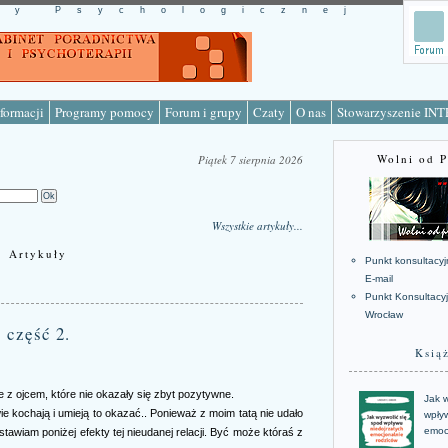
cy Psychologicznej
formacji
Programy pomocy
Forum i grupy
Czaty
O nas
Stowarzyszenie IN
Wolni od 
Piątek 7 sierpnia 2026
Wszystkie artykuły...
Artykuły
Punkt konsultacyj
E-mail
Punkt Konsultacy
Wrocław
- część 2.
Ksią
e z ojcem, które nie okazały się zbyt pozytywne.
Jak w
 kochają i umieją to okazać.. Ponieważ z moim tatą nie udało
wpływ
emoc
stawiam poniżej efekty tej nieudanej relacji. Być może któraś z