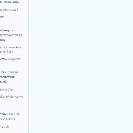
je, mowa ciała
ka Maj-Osytek
dno
bitniejsze
ty w psychologii
ieku
le Volkmann-Raue,
ut E. Lück
 Psychologiczne
umieć dziecko
rzystywane
ualnie
alena Czub
skie Wydawnictwo
Ź NAJLEPSZĄ
SJĄ SIEBIE
s Linda