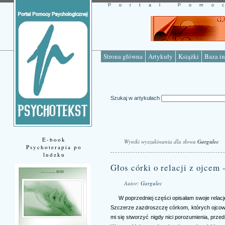
Portal Pomo
Strona główna
Artykuły
Książki
Baza in
Szukaj w artykułach
E-book
Wyniki wyszukiwania dla słowa
Gargulec
Psychoterapia po
ludzku
Głos córki o relacji z ojcem 
Autor:
Gargulec
W poprzedniej części opisałam swoje relacj
Szczerze zazdroszczę córkom, których ojcowie
mi się stworzyć nigdy nici porozumienia, przed