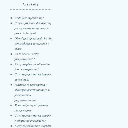
Artykuły
Czym jest znęcanie się?
Czego i jak może domagać się
pokrzywdzony od sprawcy w
procesie karnym?
Obowiązek opuszczenia lokalu
zamieszkiwanego wspólnie z
ofiarą
Co to są tzw. "czyny
przepołowione"?
Kiedy niepłacenie alimentów
jest przestępstwem?
Co to są przestępstwa ścigane
na wniosek?
Podstawowe uprawnienia i
obowiązki pokrzywdzonego w
postępowaniu
przygotowawczym
Kogo można uznać za osobę
pokrzywdzoną
Co to są przestępstwa ścigane
z oskarżenia prywatnego?
Kiedy spowodowanie wypadku