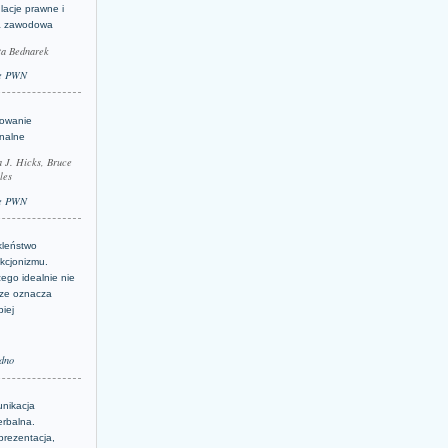
lacje prawne i
a zawodowa
ta Bednarek
e PWN
lowanie
inalne
a J. Hicks, Bruce
les
e PWN
kleństwo
kcjonizmu.
ego idealnie nie
ze oznacza
piej
dno
nikacja
erbalna.
prezentacja,