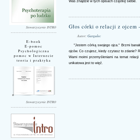
Was znajdzie w tych opisach cząstkę siebie.
Głos córki o relacji z ojcem 
Stowarzyszenie INTRO
Autor:
Gargulec
E-book
"Jestem córką swojego ojca." Brzmi banaln
E-pomoc
Psychologiczna
ojców. Co czujesz, kiedy czytasz to zdanie? 
pomoc w Internecie
Wami moimi przemyśleniami na temat relacji 
teoria i praktyka
unikatowa jest to więź.
Stowarzyszenie INTRO