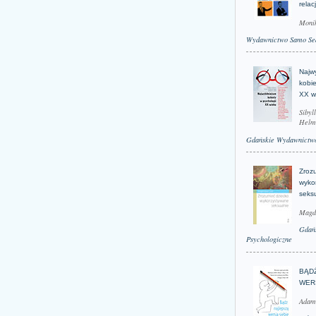
relac
Moni
Wydawnictwo Samo Se
Najwy
kobie
XX w
Sibyl
Helm
Gdańskie Wydawnictwo
Zroz
wyko
seks
Magd
Gdań
Psychologiczne
BĄD
WER
Adam