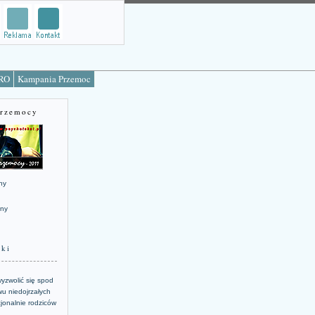
TRO
Kampania Przemoc
Przemocy
ny
jny
żki
yzwolić się spod
u niedojrzałych
jonalnie rodziców