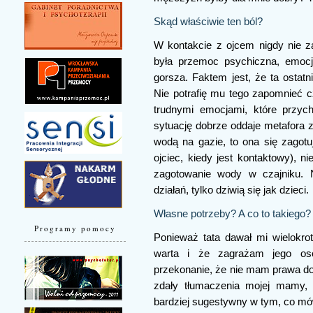
Skąd właściwie ten ból?
W kontakcie z ojcem nigdy nie 
była przemoc psychiczna, emocjo
gorsza. Faktem jest, że ta ostatn
Nie potrafię mu tego zapomnieć c
trudnymi emocjami, które przy
sytuację dobrze oddaje metafora z
wodą na gazie, to ona się zagotu
ojciec, kiedy jest kontaktowy), 
zagotowanie wody w czajniku. N
działań, tylko dziwią się jak dzieci.
Własne potrzeby? A co to takiego?
Programy pomocy
Ponieważ tata dawał mi wielokrot
warta i że zagrażam jego os
przekonanie, że nie mam prawa do 
zdały tłumaczenia mojej mamy, 
bardziej sugestywny w tym, co mówił