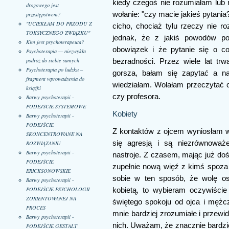
kiedy czegoś nie rozumiałam lub n
drogowego jest
wołanie: "czy macie jakieś pytani
przestępstwem?
"UCIEKŁAM DO PRZODU Z
cicho, chociaż tylu rzeczy nie r
TOKSYCZNEGO ZWIĄZKU"
jednak, że z jakiś powodów po
Kim jest psychoterapeuta?
obowiązek i że pytanie się o 
Psychoterapia — niezwykła
podróż do siebie samych
bezradności. Przez wiele lat t
Psychoterapia po ludzku –
gorsza, bałam się zapytać a na
fragment wprowadzenia do
wiedziałam. Wolałam przeczytać ca
książki
czy profesora.
Barwy psychoterapii -
PODEJŚCIE SYSTEMOWE
Kobiety
Barwy psychoterapii -
PODEJŚCIE
Z kontaktów z ojcem wyniosłam wi
SKONCENTROWANE NA
się agresją i są niezrównoważ
ROZWIĄZANIU
Barwy psychoterapii -
nastroje. Z czasem, mając już doś
PODEJŚCIE
zupełnie nową więź z kimś spoza 
ERICKSONOWSKIE
sobie w ten sposób, że wolę os
Barwy psychoterapii -
PODEJŚCIE PSYCHOLOGII
kobietą, to wybieram oczywiście 
ZORIENTOWANEJ NA
świętego spokoju od ojca i mężcz
PROCES
mnie bardziej zrozumiałe i przewi
Barwy psychoterapii -
nich. Uważam, że znacznie bardzie
PODEJŚCIE GESTALT