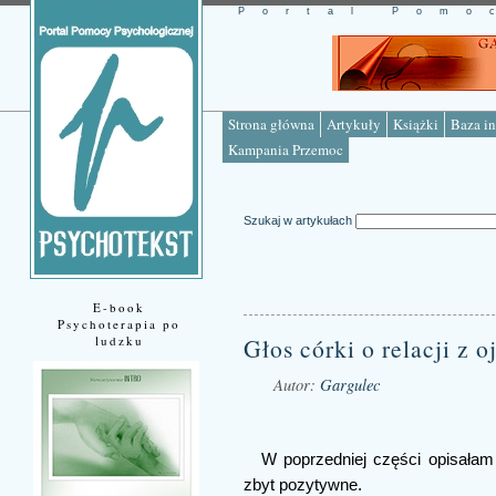
Portal Pomo
Strona główna
Artykuły
Książki
Baza in
Kampania Przemoc
Szukaj w artykułach
E-book
Psychoterapia po
ludzku
Głos córki o relacji z o
Autor:
Gargulec
Źródło: www.psychotekst.pl
W poprzedniej części opisałam 
zbyt pozytywne.