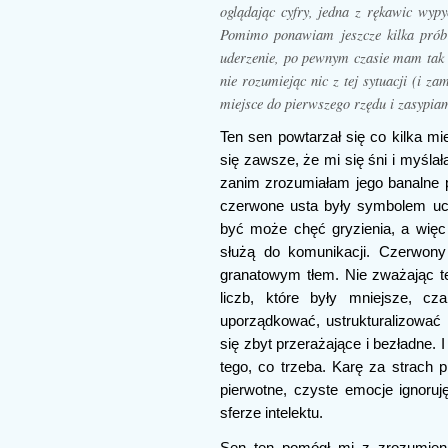
oglądając cyfry, jedna z rękawic wyp
Pomimo ponawiam jeszcze kilka prób 
uderzenie, po pewnym czasie mam tak s
nie rozumiejąc nic z tej sytuacji (i 
miejsce do pierwszego rzędu i zasypia
Ten sen powtarzał się co kilka mi
się zawsze, że mi się śni i myślał
zanim zrozumiałam jego banalne pr
czerwone usta były symbolem uc
być może chęć gryzienia, a więc
służą do komunikacji. Czerwony
granatowym tłem. Nie zważając te
liczb, które były mniejsze, cz
uporządkować, ustrukturalizować
się zbyt przerażające i bezładne.
tego, co trzeba. Karę za strach p
pierwotne, czyste emocje ignoruję
sferze intelektu.
Sen ten pomógł mi z zrozumieni