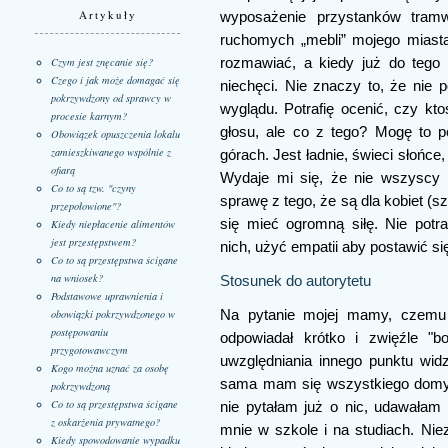
Artykuły
wyposażenie przystanków tram
ruchomych „mebli” mojego miast
rozmawiać, a kiedy już do tego
Czym jest znęcanie się?
Czego i jak może domagać się
niechęci. Nie znaczy to, że nie
pokrzywdzony od sprawcy w
wyglądu. Potrafię ocenić, czy kt
procesie karnym?
głosu, ale co z tego? Mogę to p
Obowiązek opuszczenia lokalu
zamieszkiwanego wspólnie z
górach. Jest ładnie, świeci słońce, 
ofiarą
Wydaje mi się, że nie wszyscy 
Co to są tzw. "czyny
sprawę z tego, że są dla kobiet (s
przepołowione"?
się mieć ogromną siłę. Nie pot
Kiedy niepłacenie alimentów
jest przestępstwem?
nich, użyć empatii aby postawić si
Co to są przestępstwa ścigane
na wniosek?
Stosunek do autorytetu
Podstawowe uprawnienia i
obowiązki pokrzywdzonego w
Na pytanie mojej mamy, czemu t
postępowaniu
odpowiadał krótko i zwięźle "bo
przygotowawczym
uwzględniania innego punktu widz
Kogo można uznać za osobę
sama mam się wszystkiego domyśl
pokrzywdzoną
Co to są przestępstwa ścigane
nie pytałam już o nic, udawałam
z oskarżenia prywatnego?
mnie w szkole i na studiach. Nie
Kiedy spowodowanie wypadku