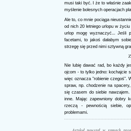
musi taki być. I że to właśnie zaa
myślenie bolesnych operacjach pla
Ale to, co mnie pociąga nieustanni
od nich 20 letniego urlopu w życi
urlop mogę wyznaczyć... Jeśli 
facetami, to jakoś dałabym sobi
strzegę się przed nimi sztywną gr
Z
Nie lubię dawać rad, bo każdy j
ojcom - to tylko jedno: kochajcie 
więc oznacza "robienie czegoś".
spraw, np. chodzenie na spacery
się czasem do siebie nawzajem. 
inne. Mając zapewniony dobry ko
rzeczą - pewnością siebie, 
problemami.
Artykuł powstał w ramach pr