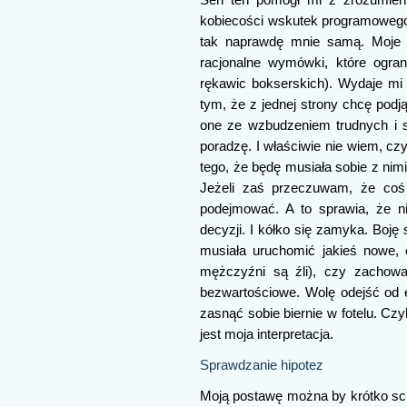
kobiecości wskutek programowego
tak naprawdę mnie samą. Moje o
racjonalne wymówki, które ograni
rękawic bokserskich). Wydaje mi
tym, że z jednej strony chcę podj
one ze wzbudzeniem trudnych i s
poradzę. I właściwie nie wiem, czy
tego, że będę musiała sobie z nimi
Jeżeli zaś przeczuwam, że coś 
podejmować. A to sprawia, że n
decyzji. I kółko się zamyka. Boję
musiała uruchomić jakieś nowe,
mężczyźni są źli), czy zachowa
bezwartościowe. Wolę odejść od e
zasnąć sobie biernie w fotelu. Czy
jest moja interpretacja.
Sprawdzanie hipotez
Moją postawę można by krótko scha