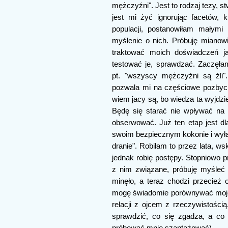
mężczyźni". Jest to rodzaj tezy, s
jest mi żyć ignorując facetów, 
populacji, postanowiłam małymi
myślenie o nich. Próbuję mianowi
traktować moich doświadczeń ja
testować je, sprawdzać. Zaczęła
pt. "wszyscy mężczyźni są źli"
pozwala mi na częściowe pozbycie
wiem jacy są, bo wiedza ta wyjdzie
Będę się starać nie wpływać na 
obserwować. Już ten etap jest dla
swoim bezpiecznym kokonie i wyłą
dranie". Robiłam to przez lata, w
jednak robię postępy. Stopniowo p
z nim związane, próbuję myśleć "
minęło, a teraz chodzi przecież 
mogę świadomie porównywać moj
relacji z ojcem z rzeczywistością
sprawdzić, co się zgadza, a co
próbować mnie szantażować).