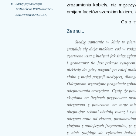
Barwy psychoterapii -
zrozumienia kobiety, niż mężczyz
PODEJŚCIE POZNAWCZO-
omijam facetów szerokim łukiem, id
BEHAWIORALNE (CBT)
Co z t
Ze snu...
Siedzę samotnie w kinie w pier
znajduje się duża makieta, coś w rodz
czerwone usta z białymi jak śnieg zęb
i granatowe tło jest pokryte tysiące
niekiedy do góry nogami po całej maki
słabo z mojej pozycji siedzącej, dlate
Odczuwam wzmożone pragnienie zobaczen
odejmowania nawzajem. Czuję, że powi
skupiona na liczbach przysuwam twar
odrzucona z powrotem na moje miej
obejmując rękami obolałą twarz i syt
odrzuca mnie od ekranu, postanawiam 
złożona z mniejszych fragmentów, ze 
z nich znajduje się rękawica bokse