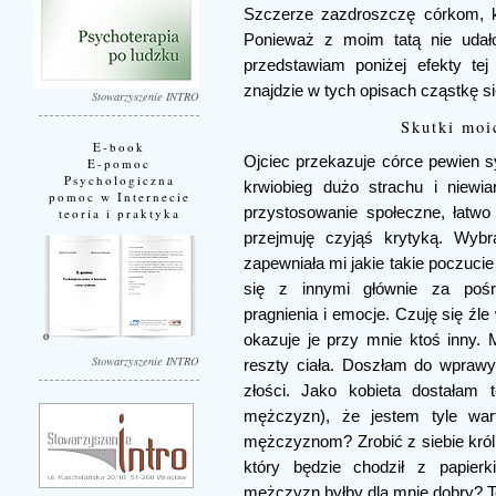
Szczerze zazdroszczę córkom, kt
Ponieważ z moim tatą nie udało
przedstawiam poniżej efekty te
znajdzie w tych opisach cząstkę si
Stowarzyszenie INTRO
Skutki moi
E-book
Ojciec przekazuje córce pewien s
E-pomoc
Psychologiczna
krwiobieg dużo strachu i niewi
pomoc w Internecie
przystosowanie społeczne, łatw
teoria i praktyka
przejmuję czyjąś krytyką. Wybr
zapewniała mi jakie takie poczucie
się z innymi głównie za pośre
pragnienia i emocje. Czuję się źl
okazuje je przy mnie ktoś inny. M
Stowarzyszenie INTRO
reszty ciała. Doszłam do wpraw
złości. Jako kobieta dostałam 
mężczyzn), że jestem tyle war
mężczyznom? Zrobić z siebie król
który będzie chodził z papie
mężczyzn byłby dla mnie dobry? T