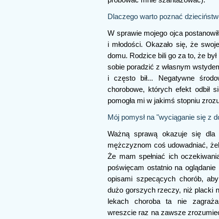
Dlaczego warto poznać dzieciństw
W sprawie mojego ojca postanowił
i młodości. Okazało się, że sw
domu. Rodzice bili go za to, że był 
sobie poradzić z własnym wstydem 
i często bił... Negatywne środo
chorobowe, których efekt odbił 
pomogła mi w jakimś stopniu zrozu
Mój pomysł na "wyciąganie się z d
Ważną sprawą okazuje się dla 
mężczyznom coś udowadniać, żeby
Że mam spełniać ich oczekiwani
poświęcam ostatnio na oglądanie
opisami szpecących chorób, aby
dużo gorszych rzeczy, niż placki 
lekach choroba ta nie zagraż
wreszcie raz na zawsze zrozumieć, 