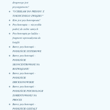
drogowego jest
przestępstwem?
"UCIEKŁAM DO PRZODU Z
TOKSYCZNEGO ZWIĄZKU"
Kim jest psychoterapeuta?
Psychoterapia — niezwykła
podróż do siebie samych
Psychoterapia po ludzku –
fragment wprowadzenia do
książki
Barwy psychoterapii -
PODEJŚCIE SYSTEMOWE
Barwy psychoterapii -
PODEJŚCIE
SKONCENTROWANE NA
ROZWIĄZANIU
Barwy psychoterapii -
PODEJŚCIE
ERICKSONOWSKIE
Barwy psychoterapii -
PODEJŚCIE PSYCHOLOGII
ZORIENTOWANEJ NA
PROCES
Barwy psychoterapii -
PODEJŚCIE GESTALT