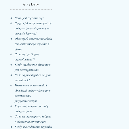
Artykuły
Czym jest znęcanie się?
Czego i jak może domagać się
pokrzywdzony od sprawcy w
procesie karnym?
Obowiązek opuszczenia lokalu
zamieszkiwanego wspólnie z
ofiarą
Co to są tzw. "czyny
przepołowione"?
Kiedy niepłacenie alimentów
jest przestępstwem?
Co to są przestępstwa ścigane
na wniosek?
Podstawowe uprawnienia i
obowiązki pokrzywdzonego w
postępowaniu
przygotowawczym
Kogo można uznać za osobę
pokrzywdzoną
Co to są przestępstwa ścigane
z oskarżenia prywatnego?
Kiedy spowodowanie wypadku