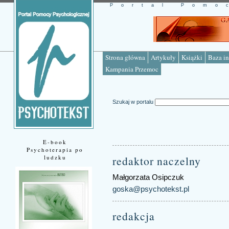
Portal Pomo
Strona główna
Artykuły
Książki
Baza in
Kampania Przemoc
Szukaj w portalu
E-book
Psychoterapia po
ludzku
redaktor naczelny
Małgorzata Osipczuk
goska@psychotekst.pl
redakcja