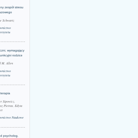
ny zespół stresu
azowego
le Schwartz
wnictwo
rsytetu
yczni, wymagający
funkcyjni rodzice
 M. Allen
wnictwo
rsytetu
terapia
r Sipowicz,
sz Pietras, Edyta
rt
wnictwo Naukowe
d psycholog.