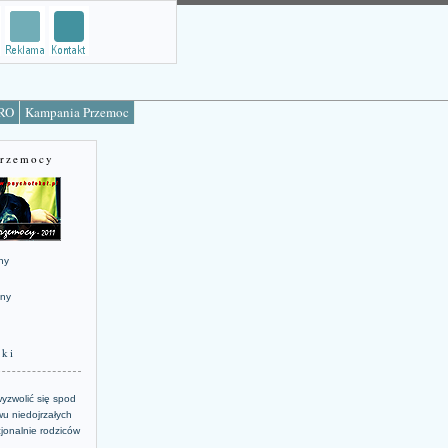
TRO
Kampania Przemoc
Przemocy
ny
jny
żki
yzwolić się spod
u niedojrzałych
jonalnie rodziców