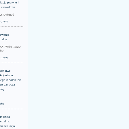
lacje prawne i
a zawodowa
ta Bednarek
e PWN
lowanie
inalne
a J. Hicks, Bruce
les
e PWN
kleństwo
kcjonizmu.
ego idealnie nie
ze oznacza
piej
dno
nikacja
erbalna.
prezentacja,