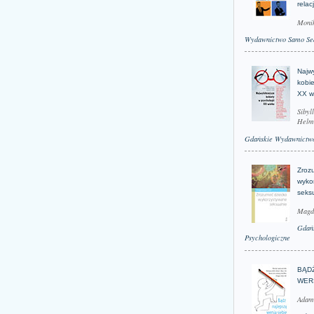
relac
Moni
Wydawnictwo Samo Se
Najwy
kobie
XX w
Sibyl
Helm
Gdańskie Wydawnictwo
Zroz
wyko
seks
Magd
Gdań
Psychologiczne
BĄD
WER
Adam