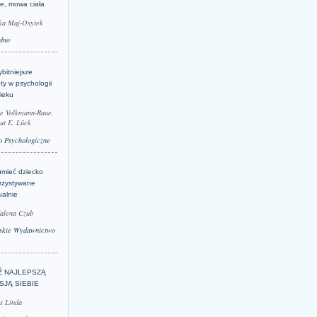
je, mowa ciała
ka Maj-Osytek
dno
bitniejsze
ty w psychologii
ieku
le Volkmann-Raue,
ut E. Lück
 Psychologiczne
umieć dziecko
rzystywane
ualnie
alena Czub
skie Wydawnictwo
Ź NAJLEPSZĄ
SJĄ SIEBIE
s Linda