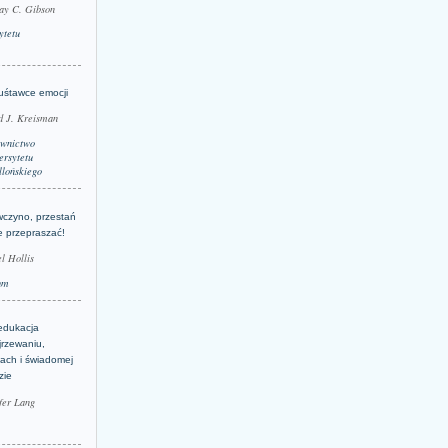
ay C. Gibson
ytetu
uśtawce emocji
d J. Kreisman
wnictwo
rsytetu
llońskiego
wczyno, przestań
e przepraszać!
l Hollis
um
edukacja
jrzewaniu,
jach i świadomej
zie
fer Lang