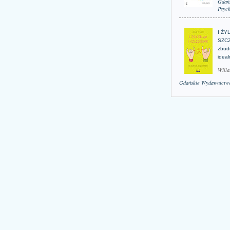
Gdań
Psych
I ŻY
SZCZ
zbud
idea
Willa
Gdańskie Wydawnictwo