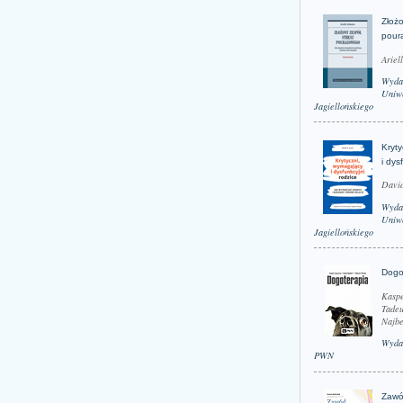
Złożo
pour
Ariel
Wyda
Uniwe
Jagiellońskiego
Kryt
i dys
David
Wyda
Uniwe
Jagiellońskiego
Dogo
Kaspe
Tadeu
Najbe
Wyda
PWN
Zawó