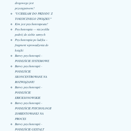
drogowego jest
przestępstwem?
"UCIEKŁAM DO PRZODU Z
TOKSYCZNEGO ZWIĄZKU"
Kim jest psychoterapeuta?
Psychoterapia — niezwykła
podróż do siebie samych
Psychoterapia po ludzku –
fragment wprowadzenia do
książki
Barwy psychoterapii -
PODEJŚCIE SYSTEMOWE
Barwy psychoterapii -
PODEJŚCIE
SKONCENTROWANE NA
ROZWIĄZANIU
Barwy psychoterapii -
PODEJŚCIE
ERICKSONOWSKIE
Barwy psychoterapii -
PODEJŚCIE PSYCHOLOGII
ZORIENTOWANEJ NA
PROCES
Barwy psychoterapii -
PODEJŚCIE GESTALT