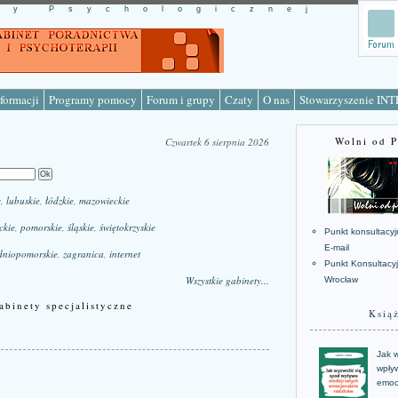
cy Psychologicznej
formacji
Programy pomocy
Forum i grupy
Czaty
O nas
Stowarzyszenie IN
Wolni od 
Czwartek 6 sierpnia 2026
e
,
lubuskie
,
łódzkie
,
mazowieckie
ckie
,
pomorskie
,
śląskie
,
świętokrzyskie
Punkt konsultacyj
E-mail
dniopomorskie
,
zagranica
,
internet
Punkt Konsultacy
Wszystkie gabinety...
Wrocław
abinety specjalistyczne
Ksią
Jak w
wpływ
emoc