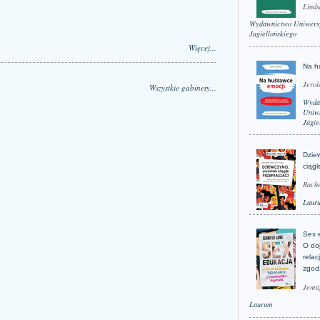
Linds
Wydawnictwo Uniwers
Jagiellońskiego
Więcej...
Na h
Jerol
Wszystkie gabinety...
Wyda
Uniwe
Jagie
Dzie
ciągl
Rache
Laur
Sex 
O do
relac
zgod
Jenni
Laurum