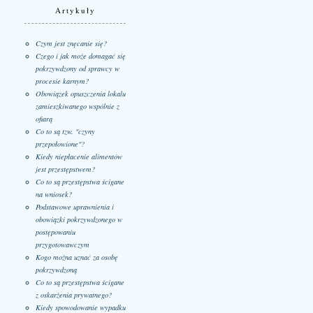
Artykuły
Czym jest znęcanie się?
Czego i jak może domagać się
pokrzywdzony od sprawcy w
procesie karnym?
Obowiązek opuszczenia lokalu
zamieszkiwanego wspólnie z
ofiarą
Co to są tzw. "czyny
przepołowione"?
Kiedy niepłacenie alimentów
jest przestępstwem?
Co to są przestępstwa ścigane
na wniosek?
Podstawowe uprawnienia i
obowiązki pokrzywdzonego w
postępowaniu
przygotowawczym
Kogo można uznać za osobę
pokrzywdzoną
Co to są przestępstwa ścigane
z oskarżenia prywatnego?
Kiedy spowodowanie wypadku