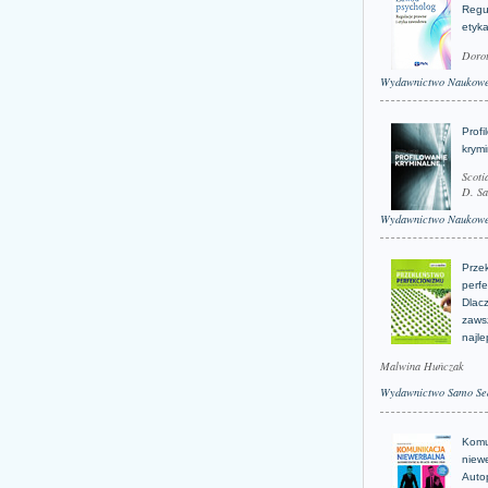
Regu
etyk
Doro
Wydawnictwo Naukow
Profi
krym
Scoti
D. Sa
Wydawnictwo Naukow
Prze
perfe
Dlacz
zaws
najle
Malwina Huńczak
Wydawnictwo Samo Se
Komu
niew
Auto