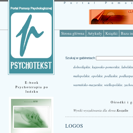
Portal Pomo
Strona główna
Artykuły
Książki
Baza in
Szukaj w gabinetach
dolnośląskie
,
kujawsko-pomorskie
,
lubelski
małopolskie
,
opolskie
,
podlaskie
,
podkarpa
E-book
warmińsko-mazurskie
,
wielkopolskie
,
zacho
Psychoterapia po
ludzku
Ośrodki i g
Wyniki wyszukiwania dla słowa
Koszalin
LOGOS