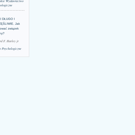
skie Wydawnictwo
ologiczne
LI DŁUGO I
ĘŚLIWIE. Jak
ować związek
lny?
rd F. Harley jr
 Psychologiczne