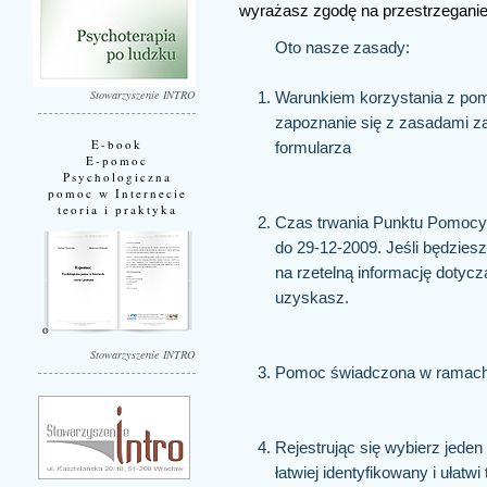
wyrażasz zgodę na przestrzeganie
Oto nasze zasady:
Stowarzyszenie INTRO
Warunkiem korzystania z pomo
zapoznanie się z zasadami za
E-book
formularza
E-pomoc
Psychologiczna
pomoc w Internecie
teoria i praktyka
Czas trwania Punktu Pomocy 
do 29-12-2009. Jeśli będzies
na rzetelną informację dotyc
uzyskasz.
Stowarzyszenie INTRO
Pomoc świadczona w ramach 
Rejestrując się wybierz jeden
łatwiej identyfikowany i ułat