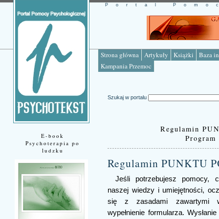
Portal Pomo
Strona główna
Artykuły
Książki
Baza in
Kampania Przemoc
Szukaj w portalu
Regulamin P
E-book
Program
Psychoterapia po
ludzku
Regulamin PUNKTU
Jeśli potrzebujesz pomocy, 
naszej wiedzy i umiejętności, o
się z zasadami zawartymi w
wypełnienie formularza. Wysłani