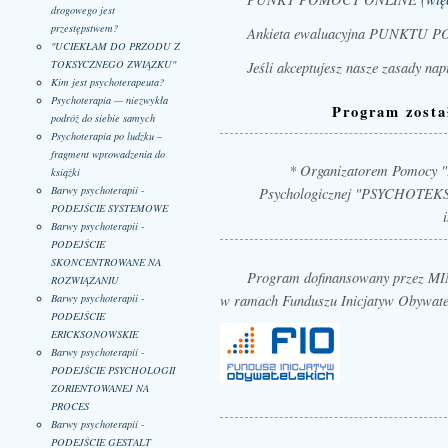
drogowego jest
przestępstwem?
Ankieta ewaluacyjna PUNKTU
"UCIEKŁAM DO PRZODU Z
Jeśli akceptujesz nasze zasady nap
TOKSYCZNEGO ZWIĄZKU"
Kim jest psychoterapeuta?
Psychoterapia — niezwykła
Program zosta
podróż do siebie samych
Psychoterapia po ludzku –
fragment wprowadzenia do
* Organizatorem Pomocy "P
książki
Barwy psychoterapii -
Psychologicznej "PSYCHOTEKST"
PODEJŚCIE SYSTEMOWE
Barwy psychoterapii -
PODEJŚCIE
SKONCENTROWANE NA
Program dofinansowany przez
ROZWIĄZANIU
w ramach Funduszu Inicjatyw Obywate
Barwy psychoterapii -
PODEJŚCIE
ERICKSONOWSKIE
Barwy psychoterapii -
PODEJŚCIE PSYCHOLOGII
ZORIENTOWANEJ NA
PROCES
Barwy psychoterapii -
PODEJŚCIE GESTALT