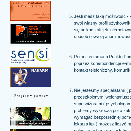
Jeśli masz taką możliwość - 
swój własny profil użytkownik
się unikać kafejek interneto
sposób o swoją anonimowość
Pomoc w ramach Punktu Pomoc
poprzez korespondencję e-mail
kontakt telefoniczny, komuni
Nie jesteśmy specjalistami ( 
Programy pomocy
przeszkolonymi wolontariusz
superwizorami ( psychologami,
problemy wykroczą poza zakr
wymagać bezpośredniej pomoc
lekarza itp. ) możesz liczyć 
dotyczących miejsc, w który