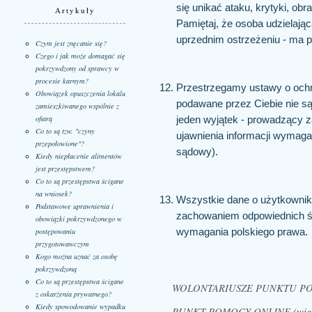
się unikać ataku, krytyki, obr
Artykuły
Pamiętaj, że osoba udzielają
uprzednim ostrzeżeniu - ma 
Czym jest znęcanie się?
Czego i jak może domagać się
pokrzywdzony od sprawcy w
procesie karnym?
Przestrzegamy ustawy o ochr
Obowiązek opuszczenia lokalu
podawane przez Ciebie nie są
zamieszkiwanego wspólnie z
ofiarą
jeden wyjątek - prowadzący 
Co to są tzw. "czyny
ujawnienia informacji wymag
przepołowione"?
sądowy).
Kiedy niepłacenie alimentów
jest przestępstwem?
Co to są przestępstwa ścigane
na wniosek?
Wszystkie dane o użytkowni
Podstawowe uprawnienia i
zachowaniem odpowiednich ś
obowiązki pokrzywdzonego w
wymagania polskiego prawa.
postępowaniu
przygotowawczym
Kogo można uznać za osobę
pokrzywdzoną
Co to są przestępstwa ścigane
WOLONTARIUSZE PUNKTU P
z oskarżenia prywatnego?
Kiedy spowodowanie wypadku
PUNKT POMOCY ONLINE
(
więc